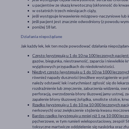
u pacjentów ze skazą krwotoczną (skłonność do krwaw
w ostatnich trzech miesiącach ciąży,
jeśli występuje krwawienie mózgowo-naczyniowe lub 
jeśli pacjent jest znacznie odwodniony (z powodu wym
poniżej 18 lat.
Działania niepożądane
Jak każdy lek, lek ten może powodować działania niepożądane
Często (występują u 1 do 10 na 100 leczonych pacjen
gazów, biegunka, niestrawność, zaparcia i niewielki
wyjątkowych przypadkach do niedokrwistości.
Niezbyt często (występują u 1 do 10 na 1000 leczony
również napady duszności (możliwe wystąpienie w połą
należy odstawić lek i natychmiast zgłosić się do lekar
rozdrażnienie lub zmęczenie, zaburzenia widzenia, o
perforacją, owrzodzenia błony śluzowej jamy ustnej, z
zapalenie błony śluzowej żołądka, smoliste stolce, k
Rzadko (występują u 1 do 10 na 10 000 leczonych pac
nerkowych) oraz zwiększenie stężenia kwasu moczow
Bardzo rzadko (występują u mniej niż 1 na 10 000 lecz
pęcherzowe, w tym rumień wielopostaciowy, zespół Steve
toksyczne martwicze oddzielenie się naskórka oraz zł