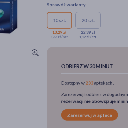
Sprawdź warianty
10 szt.
20 szt.
13,29 zł
22,39 zł
1,33 zł / szt.
1,12 zł / szt.
ODBIERZ W 30 MINUT
Dostępny w
233
aptekach .
Zarezerwuj i odbierz w dogodnym
rezerwacji nie obowiązuje min
Zarezerwuj w aptece