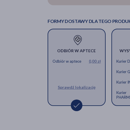
Ibum Supermax, 600 mg, kapsułki m
Ibum Supermax, 600 m
szt.
szt.
FORMY DOSTAWY DLA TEGO PRODU
13,29 zł
22,39 zł
ODBIÓR W APTECE
WYS
Odbiór w aptece
0,00 zł
Kurier 
Kurier 
Kurier 
Sprawdź lokalizację
Kurier
PHARM