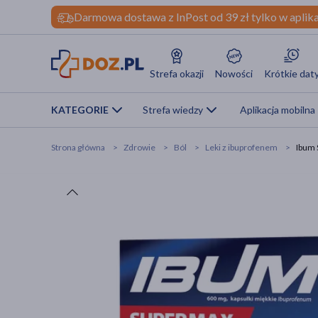
Darmowa dostawa z InPost od 39 zł tylko w aplika
Strefa okazji
Nowości
Krótkie dat
KATEGORIE
Strefa wiedzy
Aplikacja mobilna
Strona główna
Zdrowie
Ból
Leki z ibuprofenem
Ibum 