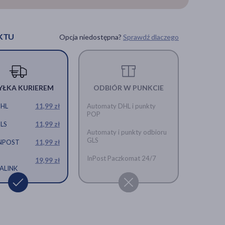
iękkie, 10
g, kapsułki miękkie, 20
KTU
Opcja niedostępna?
Sprawdź dlaczego
YŁKA KURIEREM
ODBIÓR W PUNKCIE
DHL
11,99 zł
Automaty DHL i punkty
POP
GLS
11,99 zł
Automaty i punkty odbioru
GLS
INPOST
11,99 zł
InPost Paczkomat 24/7
19,99 zł
ALINK