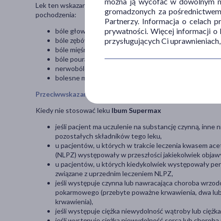
można ją wycofać w dowolnym mo
Lek ten wskazany jest do doraźnego, krótkotrwałego stosow
gromadzonych za pośrednictwem s
pochodzenia:
Partnerzy. Informacja o celach 
prywatności. Więcej informacji o
bóle głowy (w tym także migreny),
przysługujących Ci uprawnieniach,
bóle zębów,
bóle mięśniowe i kostne (w tym także bóle pleców),
bóle pourazowe i pooperacyjne, w tym związane z zab
nerwobóle,
bolesne miesiączkowanie.
Przeciwwskazania
Kiedy nie stosować leku
Ibum Supermax
jeśli pacjent ma uczulenie na substancję czynną, inne 
pozostałych składników tego leku,
u pacjentów, u których w trakcie leczenia kwasem ace
(NLPZ) występowały w przeszłości jakiekolwiek objawy 
u pacjentów, u których kiedykolwiek występowały per
związane z uprzednim leczeniem NLPZ,
jeśli występuje czynna lub nawracająca choroba wrzod
pokarmowego (przebyte poważne krwawienia, dwa lub 
krwawienia),
jeśli występuje ciężka niewydolność wątroby lub ciężk
jeśli występuje ciężka niewydolność serca lub chorob