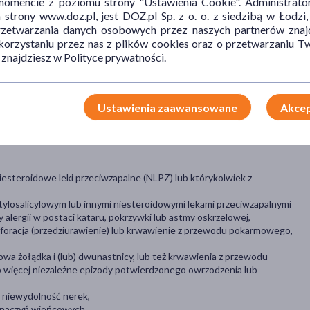
mencie z poziomu strony "Ustawienia Cookie". Administrat
ania u dorosłych, w ostrych, umiarkowanych bólach różnego
trony www.doz.pl, jest DOZ.pl Sp. z o. o. z siedzibą w Łodzi,
przetwarzania danych osobowych przez naszych partnerów znajd
 korzystaniu przez nas z plików cookies oraz o przetwarzaniu
 znajdziesz w Polityce prywatności.
iegiem stomatologicznym,
Ustawienia zaawansowane
Akcep
niesteroidowe leki przeciwzapalne (NLPZ) lub którykolwiek z
tylosalicylowym lub innymi niesteroidowymi lekami przeciwzapalnymi
alergii w postaci kataru, pokrzywki lub astmy oskrzelowej,
foracja (przedziurawienie) lub krwawienie z przewodu pokarmowego,
owa żołądka i (lub) dwunastnicy, lub też krwawienia z przewodu
więcej niezależne epizody potwierdzonego owrzodzenia lub
a niewydolność nerek,
a naczyń wieńcowych,