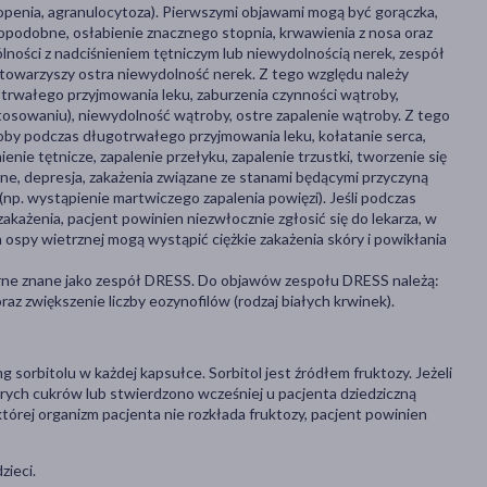
openia, agranulocytoza). Pierwszymi objawami mogą być gorączka,
popodobne, osłabienie znacznego stopnia, krwawienia z nosa oraz
ności z nadciśnieniem tętniczym lub niewydolnością nerek, zespół
towarzyszy ostra niewydolność nerek. Z tego względu należy
trwałego przyjmowania leku, zaburzenia czynności wątroby,
osowaniu), niewydolność wątroby, ostre zapalenie wątroby. Z tego
oby podczas długotrwałego przyjmowania leku, kołatanie serca,
nie tętnicze, zapalenie przełyku, zapalenie trzustki, tworzenie się
e, depresja, zakażenia związane ze stanami będącymi przyczyną
p. wystąpienie martwiczego zapalenia powięzi). Jeśli podczas
akażenia, pacjent powinien niezwłocznie zgłosić się do lekarza, w
spy wietrznej mogą wystąpić ciężkie zakażenia skóry i powikłania
órne znane jako zespół DRESS. Do objawów zespołu DRESS należą:
z zwiększenie liczby eozynofilów (rodzaj białych krwinek).
sorbitolu w każdej kapsułce. Sorbitol jest źródłem fruktozy. Jeżeli
órych cukrów lub stwierdzono wcześniej u pacjenta dziedziczną
której organizm pacjenta nie rozkłada fruktozy, pacjent powinien
zieci.