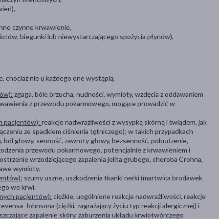
ień),
inne czynne krwawienie,
iotów, biegunki lub niewystarczającego spożycia płynów),
, chociaż nie u każdego one wystąpią.
tów):
zgaga, bóle brzucha, nudności, wymioty, wzdęcia z oddawaniem
e krwawienia z przewodu pokarmowego, mogące prowadzić w
ch pacjentów):
reakcje nadwrażliwości z wysypką skórną i świądem, jak
czeniu ze spadkiem ciśnienia tętniczego); w takich przypadkach
za, ból głowy, senność, zawroty głowy, bezsenność, pobudzenie,
wrzodzenia przewodu pokarmowego, potencjalnie z krwawieniem i
aostrzenie wrzodziejącego zapalenia jelita grubego, choroba Crohna,
rwawe wymioty.
jentów):
szumy uszne, uszkodzenia tkanki nerki (martwica brodawek
ego we krwi.
onych pacjentów):
ciężkie, uogólnione reakcje nadwrażliwości, reakcje
nsa-Johnsona (ciężki, zagrażający życiu typ reakcji alergicznej) i
uszczające zapalenie skóry, zaburzenia układu krwiotwórczego