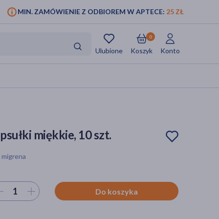
MIN. ZAMÓWIENIE Z ODBIOREM W APTECE:
25 ZŁ
0
Ulubione
Koszyk
Konto
sułki miękkie, 10 szt.
, migrena
ierz ilość
Do koszyka