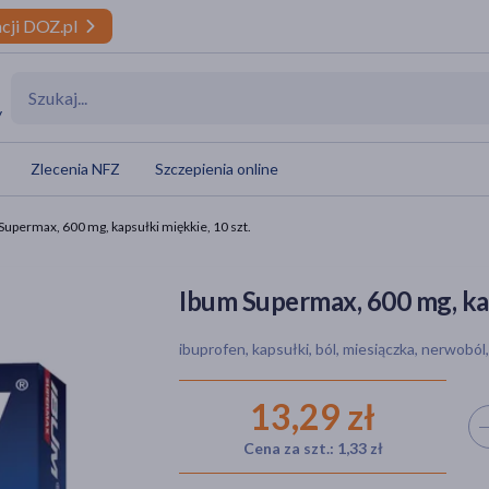
cji DOZ.pl
y
Zlecenia NFZ
Szczepienia online
Supermax, 600 mg, kapsułki miękkie, 10 szt.
Ibum Supermax, 600 mg, kap
ibuprofen, kapsułki, ból, miesiączka, nerwoból
13,29 zł
Wyb
Cena za szt.: 1,33 zł