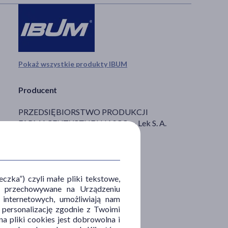
Pokaż wszystkie produkty IBUM
Producent
PRZEDSIĘBIORSTWO PRODUKCJI
FARMACEUTYCZNEJ HASCO -- Lek S. A.
Żmigrodzka 242e
51-131 Wrocław
hasco@hasco-lek.pl
zka”) czyli małe pliki tekstowe,
u i przechowywane na Urządzeniu
 internetowych, umożliwiają nam
, personalizację zgodnie z Twoimi
a pliki cookies jest dobrowolna i