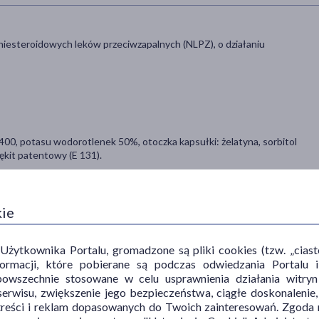
 niesteroidowych leków przeciwzapalnych (NLPZ), o działaniu
400, potasu wodorotlenek 50%, otoczka kapsułki: żelatyna, sorbitol
ękit patentowy (E 131).
 w ulotce dla pacjenta, lub według zaleceń lekarza lub farmaceuty.
kie
euty.
 popijając szklanką wody.
ytkownika Portalu, gromadzone są pliki cookies (tzw. „ciastec
jednorazowo. W razie potrzeby dawkę jednorazową 600 mg (1
informacji, które pobierane są podczas odwiedzania Portal
. Maksymalna dawka dobowa, bez konsultacji z lekarzem nie powinna
powszechnie stosowane w celu usprawnienia działania witryn
erwisu, zwiększenie jego bezpieczeństwa, ciągłe doskonalenie
treści i reklam dopasowanych do Twoich zainteresowań. Zgoda n