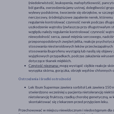
(niedokrwistość, leukopenia, małopłytkowość, pancyt
ból gardła, owrzodzenia jamy ustnej, dolegliwości gry
wylewy podskórne, tworzenie się obrzęków, w szczegól
nerczycowy, śródmiąższowe zapalenie nerek, któremu 
regularnie kontrolować czynność nerek podczas długo
uszkodzenie wątroby (zwłaszcza przy długotrwałym st
względu należy regularnie kontrolować czynność wątr
niewydolność serca, zawał mięśnia sercowego, nadciśnie
przeponopodobnych zwężeń jelita, reakcje psychotyczn
stosowania niesteroidowych leków przeciwzapalnych (n
stosowania ibuprofenu wystąpią lub nasilą się objawy z
wyjątkowych przypadkach, podczas zakażenia wirusem o
dotyczące tkanek miękkich.
Częstość nieznana:
mogą wystąpić ciężkie reakcje sk
wysypka skórna, gorączka, obrzęk węzłów chłonnych ora
Ostrzeżenia i środki ostrożności
Lek Ibum Supermax zawiera sorbitol Lek zawiera 150 mg 
stwierdzono wcześniej u pacjenta nietolerancję niekt
nietolerancję fruktozy, rzadką chorobę genetyczną, w 
skontaktować się z lekarzem przed przyjęciem leku.
Przechowywać w miejscu niewidocznym i niedostępnym dla d