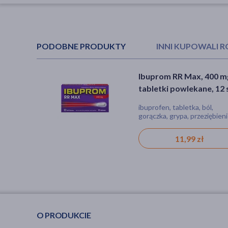
PODOBNE PRODUKTY
INNI KUPOWALI 
Ibuprom RR Max, 400 m
Ibum Express Forte, 40
tabletki powlekane, 12 
mg, kapsułki miękkie, 3
szt.
ibuprofen, tabletka, ból,
ibuprofen, kapsułki, ból,
gorączka, grypa, przeziębieni
gorączka, stan zapalny
migrena
11,99 zł
20,49 zł
O PRODUKCIE