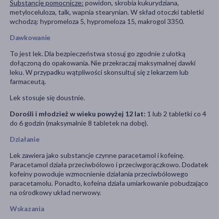
Substancje pomocnicze:
powidon, skrobia kukurydziana,
metyloceluloza, talk, wapnia stearynian. W skład otoczki tabletki
wchodzą: hypromeloza 5, hypromeloza 15, makrogol 3350.
Dawkowanie
To jest lek. Dla bezpieczeństwa stosuj go zgodnie z ulotką
dołączoną do opakowania. Nie przekraczaj maksymalnej dawki
leku. W przypadku wątpliwości skonsultuj się z lekarzem lub
farmaceutą.
Lek stosuje się doustnie.
Dorośli i młodzież w wieku powyżej 12 lat:
1 lub 2 tabletki co 4
do 6 godzin (maksymalnie 8 tabletek na dobę).
Działanie
Lek zawiera jako substancje czynne paracetamol i kofeinę.
Paracetamol działa przeciwbólowo i przeciwgorączkowo. Dodatek
kofeiny powoduje wzmocnienie działania przeciwbólowego
paracetamolu. Ponadto, kofeina działa umiarkowanie pobudzająco
na ośrodkowy układ nerwowy.
Wskazania