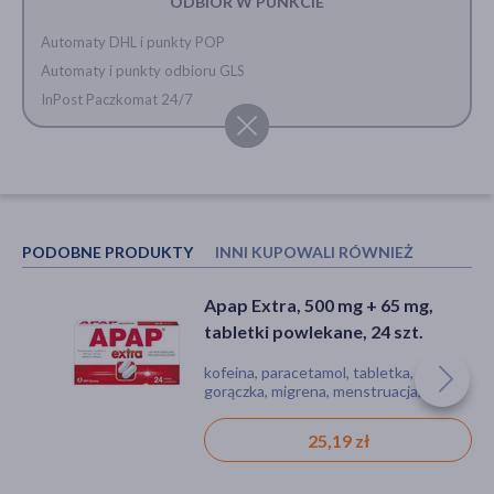
ODBIÓR W PUNKCIE
Automaty DHL i punkty POP
Automaty i punkty odbioru GLS
InPost Paczkomat 24/7
PODOBNE PRODUKTY
INNI KUPOWALI RÓWNIEŻ
Apap Extra, 500 mg + 65 mg,
Apap intense, 200 mg + 500 mg,
tabletki powlekane, 24 szt.
tabletki powlekane, 10 szt.
kofeina, paracetamol, tabletka, ból,
ibuprofen, paracetamol, tabletka, ból,
gorączka, migrena, menstruacja,
gorączka, migrena
nerwoból
25,19 zł
14,49 zł