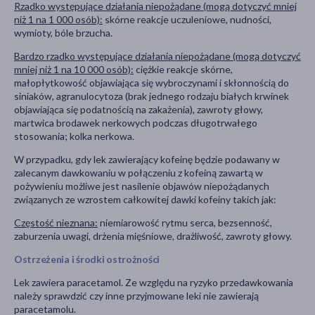
Rzadko występujące działania niepożądane (mogą dotyczyć mniej
niż 1 na 1 000 osób):
skórne reakcje uczuleniowe, nudności,
wymioty, bóle brzucha.
Bardzo rzadko występujące działania niepożądane (mogą dotyczyć
mniej niż 1 na 10 000 osób):
ciężkie reakcje skórne,
małopłytkowość objawiająca się wybroczynami i skłonnością do
siniaków, agranulocytoza (brak jednego rodzaju białych krwinek
objawiająca się podatnością na zakażenia), zawroty głowy,
martwica brodawek nerkowych podczas długotrwałego
stosowania; kolka nerkowa.
W przypadku, gdy lek zawierający kofeinę będzie podawany w
zalecanym dawkowaniu w połączeniu z kofeiną zawartą w
pożywieniu możliwe jest nasilenie objawów niepożądanych
związanych ze wzrostem całkowitej dawki kofeiny takich jak:
Częstość nieznana:
niemiarowość rytmu serca, bezsenność,
zaburzenia uwagi, drżenia mięśniowe, drażliwość, zawroty głowy.
Ostrzeżenia i środki ostrożności
Lek zawiera paracetamol. Ze względu na ryzyko przedawkowania
należy sprawdzić czy inne przyjmowane leki nie zawierają
paracetamolu.