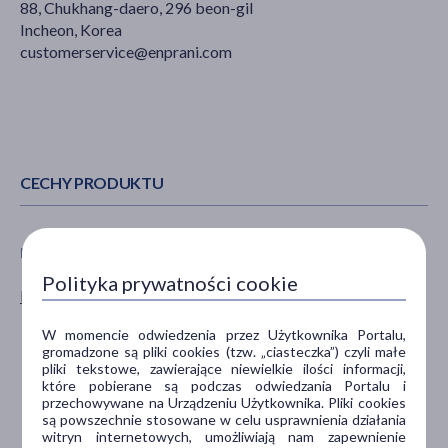
88, Chukhang-daero, 296 beon-gil
Incheon, Korea
customerservice@enprani.com
CECHY PRODUKTU
PŁEĆ
WIEK
Polityka prywatności cookie
Kobieta
dla dorosłych
dla seniorów
W momencie odwiedzenia przez Użytkownika Portalu,
20+
gromadzone są pliki cookies (tzw. „ciasteczka”) czyli małe
pliki tekstowe, zawierające niewielkie ilości informacji,
30+
które pobierane są podczas odwiedzania Portalu i
40+
przechowywane na Urządzeniu Użytkownika. Pliki cookies
są powszechnie stosowane w celu usprawnienia działania
pokaż więcej ...
witryn internetowych, umożliwiają nam zapewnienie