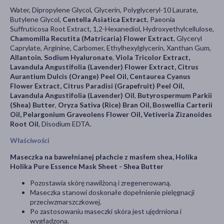
Water, Dipropylene Glycol, Glycerin, Polyglyceryl-10 Laurate,
Butylene Glycol,
Centella Asiatica Extract
, Paeonia
Suffruticosa Root Extract, 1,2-Hexanediol, Hydroxyethylcellulose,
Chamomilla Recutita (Matricaria) Flower Extract
, Glyceryl
Caprylate, Arginine, Carbomer, Ethylhexylglycerin, Xanthan Gum,
Allantoin
,
Sodium Hyaluronate
,
Viola Tricolor Extract,
Lavandula Angustifolia (Lavender) Flower Extract, Citrus
Aurantium Dulcis (Orange) Peel Oil, Centaurea Cyanus
Flower Extract, Citrus Paradisi (Grapefruit) Peel Oil,
Lavandula Angustifolia (Lavender) Oil
,
Butyrospermum Parkii
(Shea) Butter
,
Oryza Sativa (Rice) Bran Oil, Boswellia Carterii
Oil, Pelargonium Graveolens Flower Oil, Vetiveria Zizanoides
Root Oil
, Disodium EDTA.
Właściwości
Maseczka na bawełnianej płachcie z masłem shea, Holika
Holika Pure Essence Mask Sheet - Shea Butter
Pozostawia skórę nawilżoną i zregenerowaną.
Maseczka stanowi doskonałe dopełnienie pielęgnacji
przeciwzmarszczkowej.
Po zastosowaniu maseczki skóra jest ujędrniona i
wygładzona.