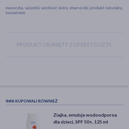
maseczka, saszetki, wiotkość skóry, zmarszczki, produkt naturalny,
koreańskie
akijażu
PRODUKT USUNIĘTY Z OFERTY DOZ.PL
Hit
INNI KUPOWALI RÓWNIEŻ
Ziajka, emulsja wodoodporna
dla dzieci, SPF 50+, 125 ml