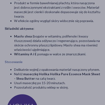
Produkt w formie bawełnianej płachty, która nasączona
jest dobroczynnymi ekstraktami z roślin i owoców. Materiał
maseczki jest cienki i doskonale dopasowuje się do kształtu
twarzy.
W efekcie ogólny wygląd skóry widocznie się poprawia.
Składniki aktywne:
Masło shea
(bogate w witaminy, polifenole i kwasy
tłuszczowe) działa odżywczo i regenerująco, pozostawia na
skórze ochronny płaszcz lipidowy. Masło shea ma również
właściwości ujędrniające.
Witaminy A i E
pomaga w walce ze zmarszczkami.
Stosowanie
Delikatnie wyjmij z opakowania materiał nasączony płynem.
Nałóż
maseczkę Holika Holika Pure Essence Mask Sheet
- Shea Butter
na całą twarz.
Usuń maseczkę po 15-20 minutach.
Pozostałość produktu wklep w skórę.