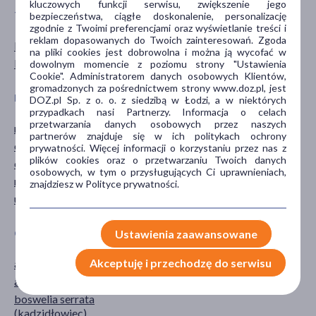
kluczowych funkcji serwisu, zwiększenie jego
TYP PRODUKTU
POSTAĆ
bezpieczeństwa, ciągłe doskonalenie, personalizację
zgodnie z Twoimi preferencjami oraz wyświetlanie treści i
reklam dopasowanych do Twoich zainteresowań. Zgoda
Kosmetyk
maseczka
na pliki cookies jest dobrowolna i można ją wycofać w
Produkt roślinny
saszetki
dowolnym momencie z poziomu strony "Ustawienia
Cookie". Administratorem danych osobowych Klientów,
gromadzonych za pośrednictwem strony www.doz.pl, jest
DZIAŁANIE/WŁAŚCIWOŚCI
PROBLEM
DOZ.pl Sp. z o. o. z siedzibą w Łodzi, a w niektórych
przypadkach nasi Partnerzy. Informacja o celach
przetwarzania danych osobowych przez naszych
nawilżające
wiotkość skóry
partnerów znajduje się w ich politykach ochrony
ochronne
zmarszczki
prywatności. Więcej informacji o korzystaniu przez nas z
plików cookies oraz o przetwarzaniu Twoich danych
odżywcze
osobowych, w tym o przysługujących Ci uprawnieniach,
regenerujące
znajdziesz w Polityce prywatności.
ujędrniające
Ustawienia zaawansowane
GŁÓWNY SKŁADNIK
CZĘŚĆ CIAŁA
Akceptuję i przechodzę do serwisu
alantoina
szyja
arginina
twarz
boswelia serrata
(kadzidłowiec)