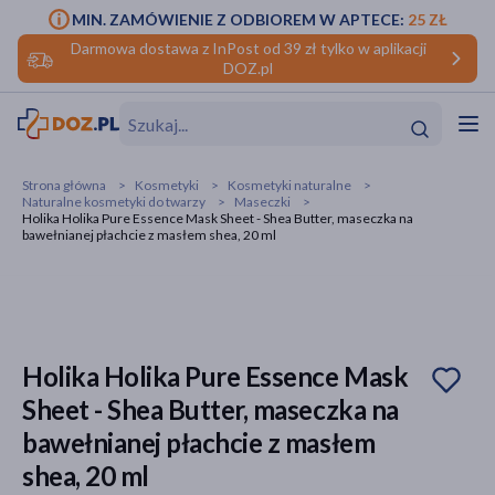
MIN. ZAMÓWIENIE Z ODBIOREM W APTECE:
25 ZŁ
Darmowa dostawa z InPost od 39 zł tylko w aplikacji
DOZ.pl
w
Hit
Hit
Strona główna
Kosmetyki
Kosmetyki naturalne
Naturalne kosmetyki do twarzy
Maseczki
ofory
Holika Holika Pure Essence Mask Sheet - Shea Butter, maseczka na
bawełnianej płachcie z masłem shea, 20 ml
do makijażu
dzieci
ść
Hit
Hit
ące
rmową
kijażu
Holika Holika Pure Essence Mask
ść
Hit
Sheet - Shea Butter, maseczka na
w
Hit
Hit
bawełnianej płachcie z masłem
shea, 20 ml
ść
Hit