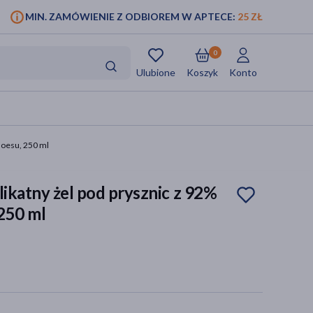
MIN. ZAMÓWIENIE Z ODBIOREM W APTECE:
25 ZŁ
0
Ulubione
Koszyk
Konto
aloesu, 250 ml
likatny żel pod prysznic z 92%
 250 ml