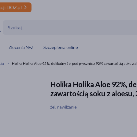
cji DOZ.pl
y
Zlecenia NFZ
Szczepienia online
cia
Holika Holika Aloe 92%, delikatny żel pod prysznic z 92% zawartością soku z 
Holika Holika Aloe 92%, de
zawartością soku z aloesu,
żel, nawilżanie