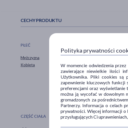
CECHY PRODUKTU
PŁEĆ
WIEK
Polityka prywatności coo
Mężczyzna
dla młodzieży
Kobieta
dla dorosłych
W momencie odwiedzenia przez Uż
zawierające niewielkie ilości 
dla seniorów
Użytkownika. Pliki cookies są 
20+
zapewnienie kluczowych funkcji s
30+
preferencjami oraz wyświetlanie 
pokaż więcej ...
można ją wycofać w dowolnym mo
gromadzonych za pośrednictwem s
Partnerzy. Informacja o celach 
prywatności. Więcej informacji o
CZĘŚĆ CIAŁA
SPECYFIKA
przysługujących Ci uprawnieniach,