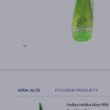
SERIA:
ALOE
PODOBNE PRODUKTY
Frosch, żel pod prysznic
Ziaja, pianka
Holika Holika Aloe 99%