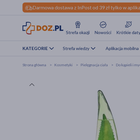
Darmowa dostawa z InPost od 39 zł tylko w aplika
Strefa okazji
Nowości
Krótkie dat
KATEGORIE
Strefa wiedzy
Aplikacja mobilna
Strona główna
Kosmetyki
Pielęgnacja ciała
Do kąpieli i my