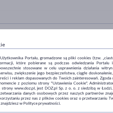
TYP PRODUKTU
POSTAĆ
DZ
kie
Kosmetyk
żel
łag
Produkt roślinny
myj
ytkownika Portalu, gromadzone są pliki cookies (tzw. „ciastec
informacji, które pobierane są podczas odwiedzania Portal
naw
powszechnie stosowane w celu usprawnienia działania witryn
ocz
erwisu, zwiększenie jego bezpieczeństwa, ciągłe doskonalenie
treści i reklam dopasowanych do Twoich zainteresowań. Zgoda n
mencie z poziomu strony "Ustawienia Cookie". Administrat
trony www.doz.pl, jest DOZ.pl Sp. z o. o. z siedzibą w Łodzi,
przetwarzania danych osobowych przez naszych partnerów znajd
 korzystaniu przez nas z plików cookies oraz o przetwarzaniu
PORA STOSOWANIA
RODZAJ SKÓRY
SP
 znajdziesz w Polityce prywatności.