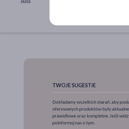
skóra
Koreańskie
TWOJE SUGESTIE
Dokładamy wszelkich starań, aby podan
oferowanych produktów były aktualne,
prawidłowe oraz kompletne. Jeśli widzi
poinformuj nas o tym.