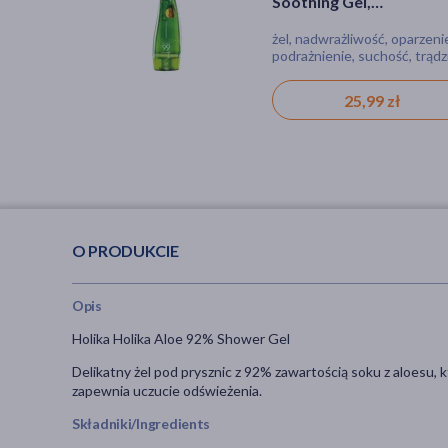
aloes, 300 ml
oczyszczająca do skóry
Soothing Gel,
wrażliwej, 150 ml
wielofunkcyjny żel
żel, dla wegan, dla wegetari
pianka, nadwrażliwość,
żel, nadwrażliwość, oparzeni
aloesowy, 250 ml
zaczerwienienie
podrażnienie, suchość, trądzi
ukąszenie, zaczerwienienie,
zadrapania, bez barwników, 
10,79 zł
15,39 zł
25,99 zł
sztucznych barwników, dla
alergików, produkt naturalny
dla wegan, dla wegetarian,
koreańskie
O PRODUKCIE
Opis
Holika Holika Aloe 92% Shower Gel
Delikatny żel pod prysznic z 92% zawartością soku z aloesu, kt
zapewnia uczucie odświeżenia.
Składniki/Ingredients