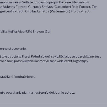
mmonium Lauryl Sulfate, Cocamidopropyl Betaine, Nelumbium
a Vulgaris Extract, Cucumis Sativus (Cucumber) Fruit Extract, Zea
e) Leaf Extract, Citullus Lanatus (Watermelon) Fruit Extract,
 Holika Holika Aloe 92% Shower Gel
zienne stosowanie.
j wyspy Jeju w Korei Południowej, sok z liści aloesu pozyskiwany jest
 procesowi pozyskiwania kosmetyk zapewnia efekt łagodzący.
wrażliwej i podrażnionej.
entu powstania piany, a następnie dokładnie spłucz.