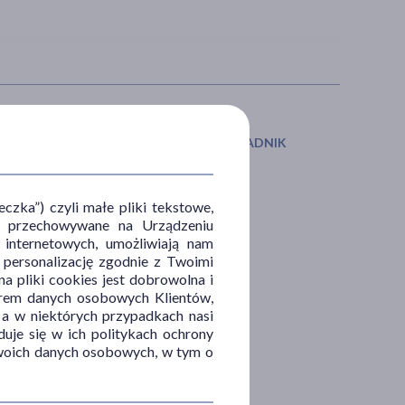
IAŁANIE/WŁAŚCIWOŚCI
GŁÓWNY SKŁADNIK
odzące
aloes
ące
zka”) czyli małe pliki tekstowe,
u i przechowywane na Urządzeniu
ilżające
 internetowych, umożliwiają nam
yszczające
, personalizację zgodnie z Twoimi
a pliki cookies jest dobrowolna i
orem danych osobowych Klientów,
 a w niektórych przypadkach nasi
uje się w ich politykach ochrony
 Twoich danych osobowych, w tym o
OSÓB APLIKACJI