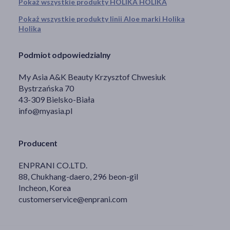
Pokaż wszystkie produkty HOLIKA HOLIKA
Pokaż wszystkie produkty linii Aloe marki Holika
Holika
Podmiot odpowiedzialny
My Asia A&K Beauty Krzysztof Chwesiuk
Bystrzańska 70
43-309 Bielsko-Biała
info@myasia.pl
Producent
ENPRANI CO.LTD.
88, Chukhang-daero, 296 beon-gil
Incheon, Korea
customerservice@enprani.com