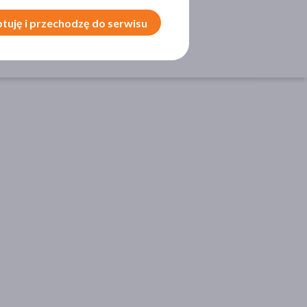
skórę
tuję i przechodzę do serwisu