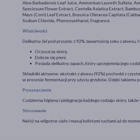
Aloe Barbadensis Leaf Juice, Ammonium Laureth Sulfate, A
Speciosum Flower Extract, Centella Asiatica Extract, Bambus
Mays (Corn) Leaf Extract, Brassica Oleracea Capitata (Cabbag
Sodium Chloride, Phenoxyethanol, Fragrance
Właściwości
Delikatny żel pod prysznic z 92% zawartością soku z aloesu,
Oczyszcza skórę.
Dobrze się pieni.
Posiada delikatny zapach, który uprzyjemnia jego cod
Składniki aktywne: ekstrakt z aloesu (92%) pochodzi z czyste
w procesie fermentacji przy użyciu grzybów. Dzięki takiemu
Przeznaczenie
Codzienna higiena i pielęgnacja każdego rodzaju skóry, także 
Stosowanie
Nałóż na wilgotne ciało i masuj kolistymi ruchami aż do mom