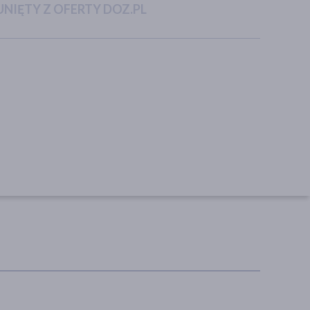
NIĘTY Z OFERTY DOZ.PL
Ziaja Baltic Home SPA