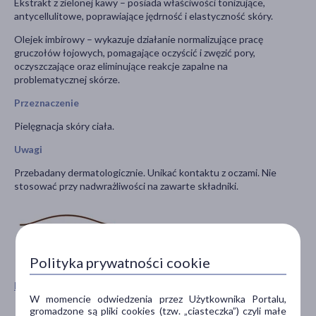
Ekstrakt z zielonej kawy – posiada właściwości tonizujące,
antycellulitowe, poprawiające jędrność i elastyczność skóry.
Olejek imbirowy – wykazuje działanie normalizujące pracę
gruczołów łojowych, pomagające oczyścić i zwęzić pory,
oczyszczające oraz eliminujące reakcje zapalne na
problematycznej skórze.
Przeznaczenie
Pielęgnacja skóry ciała.
Uwagi
Przebadany dermatologicznie. Unikać kontaktu z oczami. Nie
stosować przy nadwrażliwości na zawarte składniki.
Polityka prywatności cookie
Pokaż wszystkie produkty GREEN PHARMACY
W momencie odwiedzenia przez Użytkownika Portalu,
gromadzone są pliki cookies (tzw. „ciasteczka”) czyli małe