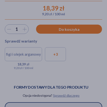
18,39 zł
9,20 zł / 100 ml
akijażu
Wybierz ilość
Do koszyka
Sprawdź warianty
Hit
figi i olejek arganowy
+3
Green Pharmacy, masło do
ciała, figi i olejek arganowy,
18,39 zł
9,20 zł / 100 ml
200 ml
18,39 zł
FORMY DOSTAWY DLA TEGO PRODUKTU
Opcja niedostępna?
Sprawdź dlaczego