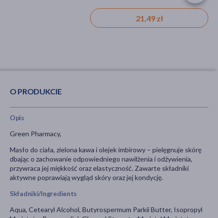
konserwantów, bez parabenów, dla
wegan, bez olejów mineralnych, bez sls,
21,49 zł
18,39 zł
produkt naturalny
O PRODUKCIE
Opis
Green Pharmacy,
Masło do ciała, zielona kawa i olejek imbirowy – pielęgnuje skórę
dbając o zachowanie odpowiedniego nawilżenia i odżywienia,
przywraca jej miękkość oraz elastyczność. Zawarte składniki
aktywne poprawiają wygląd skóry oraz jej kondycję.
Składniki/Ingredients
Aqua, Cetearyl Alcohol, Butyrospermum Parkii Butter, Isopropyl