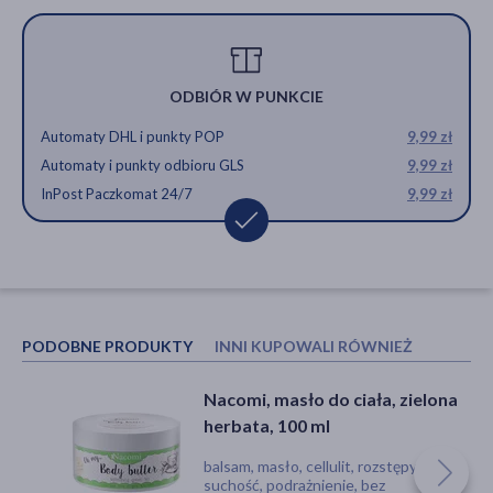
ODBIÓR W PUNKCIE
Automaty DHL i punkty POP
9,99 zł
Automaty i punkty odbioru GLS
9,99 zł
InPost Paczkomat 24/7
9,99 zł
PODOBNE PRODUKTY
INNI KUPOWALI RÓWNIEŻ
Nacomi, masło do ciała, zielona
Green Pharmacy, masło do ciała,
herbata, 100 ml
werbena i olejek ze słodkiej
cytryny, 200 ml
balsam, masło, cellulit, rozstępy,
masło, suchość, miękkość, nawilżenie
suchość, podrażnienie, bez