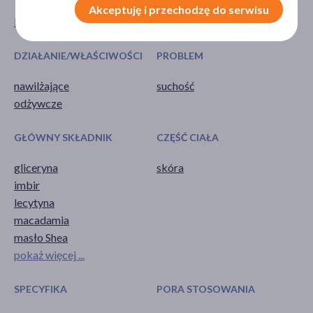
Akceptuję i przechodzę do serwisu
Kosmetyk
masło
DZIAŁANIE/WŁAŚCIWOŚCI
PROBLEM
nawilżające
suchość
odżywcze
GŁÓWNY SKŁADNIK
CZĘŚĆ CIAŁA
gliceryna
skóra
imbir
lecytyna
macadamia
masło Shea
pokaż więcej ...
SPECYFIKA
PORA STOSOWANIA