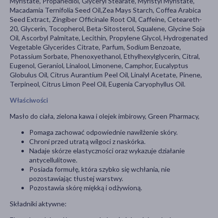
Myristate, Propanediol, Glyceryl Stearate, Myristyl Myristate,
Macadamia Ternifolia Seed Oil,Zea Mays Starch, Coffea Arabica
Seed Extract, Zingiber Officinale Root Oil, Caffeine, Ceteareth-
20, Glycerin, Tocopherol, Beta-Sitosterol, Squalene, Glycine Soja
Oil, Ascorbyl Palmitate, Lecithin, Propylene Glycol, Hydrogenated
Vegetable Glycerides Citrate, Parfum, Sodium Benzoate,
Potassium Sorbate, Phenoxyethanol, Ethylhexylglycerin, Citral,
Eugenol, Geraniol, Linalool, Limonene, Camphor, Eucalyptus
Globulus Oil, Citrus Aurantium Peel Oil, Linalyl Acetate, Pinene,
Terpineol, Citrus Limon Peel Oil, Eugenia Caryophyllus Oil.
Właściwości
Masło do ciała, zielona kawa i olejek imbirowy, Green Pharmacy,
Pomaga zachować odpowiednie nawilżenie skóry.
Chroni przed utratą wilgoci z naskórka.
Nadaje skórze elastyczności oraz wykazuje działanie
antycellulitowe.
Posiada formułę, która szybko się wchłania, nie
pozostawiając tłustej warstwy.
Pozostawia skórę miękką i odżywioną.
Składniki aktywne: