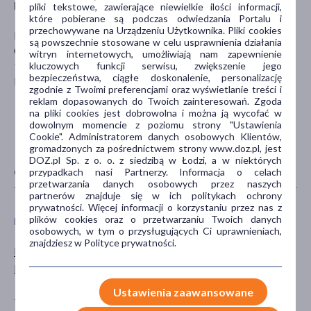
Producent
pliki tekstowe, zawierające niewielkie ilości informacji,
które pobierane są podczas odwiedzania Portalu i
przechowywane na Urządzeniu Użytkownika. Pliki cookies
ELFA PHARM
są powszechnie stosowane w celu usprawnienia działania
Chociw 99
witryn internetowych, umożliwiają nam zapewnienie
98-170 Widawa
kluczowych funkcji serwisu, zwiększenie jego
bezpieczeństwa, ciągłe doskonalenie, personalizację
kontakt@elfapharm.pl
zgodnie z Twoimi preferencjami oraz wyświetlanie treści i
reklam dopasowanych do Twoich zainteresowań. Zgoda
na pliki cookies jest dobrowolna i można ją wycofać w
dowolnym momencie z poziomu strony "Ustawienia
Cookie". Administratorem danych osobowych Klientów,
gromadzonych za pośrednictwem strony www.doz.pl, jest
DOZ.pl Sp. z o. o. z siedzibą w Łodzi, a w niektórych
CECHY PRODUKTU
przypadkach nasi Partnerzy. Informacja o celach
przetwarzania danych osobowych przez naszych
partnerów znajduje się w ich politykach ochrony
prywatności. Więcej informacji o korzystaniu przez nas z
plików cookies oraz o przetwarzaniu Twoich danych
PŁEĆ
WIEK
osobowych, w tym o przysługujących Ci uprawnieniach,
znajdziesz w Polityce prywatności.
Mężczyzna
dla młodzieży
Kobieta
dla dorosłych
Ustawienia zaawansowane
TYP PRODUKTU
POSTAĆ