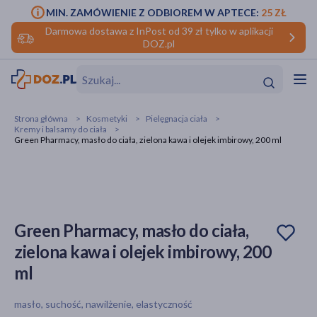
MIN. ZAMÓWIENIE Z ODBIOREM W APTECE:
25 ZŁ
Darmowa dostawa z InPost od 39 zł tylko w aplikacji
DOZ.pl
w
Hit
Hit
Strona główna
Kosmetyki
Pielęgnacja ciała
Kremy i balsamy do ciała
ofory
Green Pharmacy, masło do ciała, zielona kawa i olejek imbirowy, 200 ml
do makijażu
dzieci
ść
Hit
Hit
ące
rmową
kijażu
Green Pharmacy, masło do ciała,
ść
Hit
zielona kawa i olejek imbirowy, 200
ml
w
Hit
Hit
masło, suchość, nawilżenie, elastyczność
ść
Hit