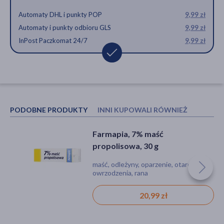
Automaty DHL i punkty POP
9,99 zł
Automaty i punkty odbioru GLS
9,99 zł
InPost Paczkomat 24/7
9,99 zł
PODOBNE PRODUKTY
INNI KUPOWALI RÓWNIEŻ
Farmapia, 7% maść
Maść propolisowa 7%, Farmina,
propolisowa, 30 g
20 g
maść, odleżyny, oparzenie, otarcia,
maść, azs (atopowe zapalenie skóry),
owrzodzenia, rana
egzema, podrażnienie, suchość, trądzik,
zaczerwienienie, zadrapania
20,99 zł
15,99 zł