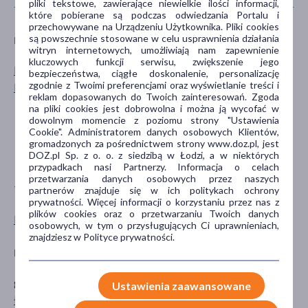
pliki tekstowe, zawierające niewielkie ilości informacji,
które pobierane są podczas odwiedzania Portalu i
przechowywane na Urządzeniu Użytkownika. Pliki cookies
są powszechnie stosowane w celu usprawnienia działania
PŁEĆ
WIEK
witryn internetowych, umożliwiają nam zapewnienie
kluczowych funkcji serwisu, zwiększenie jego
Mężczyzna
dla dzieci
bezpieczeństwa, ciągłe doskonalenie, personalizację
zgodnie z Twoimi preferencjami oraz wyświetlanie treści i
Kobieta
dla młodzieży
reklam dopasowanych do Twoich zainteresowań. Zgoda
dla dorosłych
na pliki cookies jest dobrowolna i można ją wycofać w
dowolnym momencie z poziomu strony "Ustawienia
20+
Cookie". Administratorem danych osobowych Klientów,
30+
gromadzonych za pośrednictwem strony www.doz.pl, jest
DOZ.pl Sp. z o. o. z siedzibą w Łodzi, a w niektórych
pokaż więcej ...
przypadkach nasi Partnerzy. Informacja o celach
przetwarzania danych osobowych przez naszych
TYP PRODUKTU
POSTAĆ
partnerów znajduje się w ich politykach ochrony
prywatności. Więcej informacji o korzystaniu przez nas z
plików cookies oraz o przetwarzaniu Twoich danych
Kosmetyk
maść
osobowych, w tym o przysługujących Ci uprawnieniach,
znajdziesz w Polityce prywatności.
DZIAŁANIE/WŁAŚCIWOŚCI
PROBLEM
gojące
brodawki / kurzajki
Ustawienia zaawansowane
łagodzące
egzema