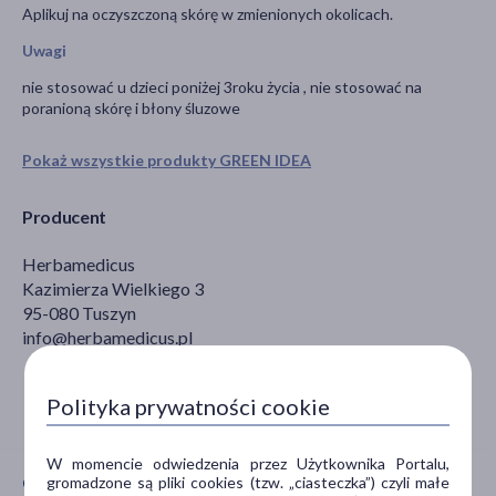
Aplikuj na oczyszczoną skórę w zmienionych okolicach.
Uwagi
nie stosować u dzieci poniżej 3roku życia , nie stosować na
poranioną skórę i błony śluzowe
Pokaż wszystkie produkty GREEN IDEA
Producent
Herbamedicus
Kazimierza Wielkiego 3
95-080 Tuszyn
info@herbamedicus.pl
Polityka prywatności cookie
W momencie odwiedzenia przez Użytkownika Portalu,
CECHY PRODUKTU
gromadzone są pliki cookies (tzw. „ciasteczka”) czyli małe