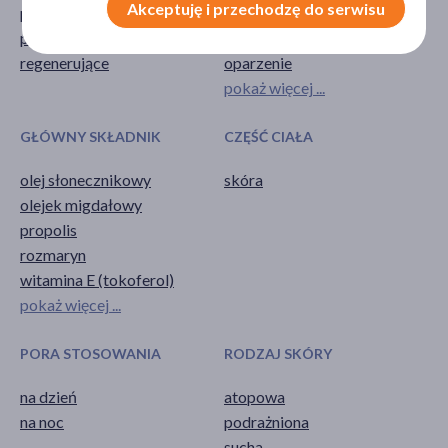
Akceptuję i przechodzę do serwisu
przeciwbakteryjne
odciski
przeciwzapalne
odmrożenia
regenerujące
oparzenie
pokaż więcej ...
GŁÓWNY SKŁADNIK
CZĘŚĆ CIAŁA
olej słonecznikowy
skóra
olejek migdałowy
propolis
rozmaryn
witamina E (tokoferol)
pokaż więcej ...
PORA STOSOWANIA
RODZAJ SKÓRY
na dzień
atopowa
na noc
podrażniona
sucha