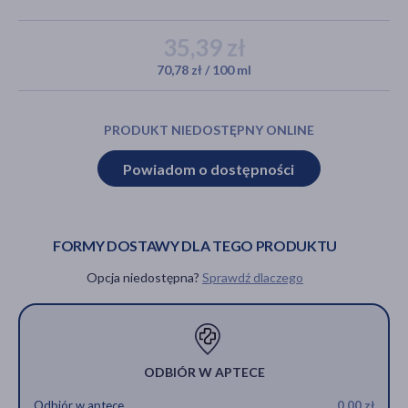
35,39 zł
70,78 zł / 100 ml
akijażu
PRODUKT NIEDOSTĘPNY ONLINE
Hit
Powiadom o dostępności
FORMY DOSTAWY DLA TEGO PRODUKTU
Opcja niedostępna?
Sprawdź dlaczego
ODBIÓR W APTECE
Odbiór w aptece
0,00 zł