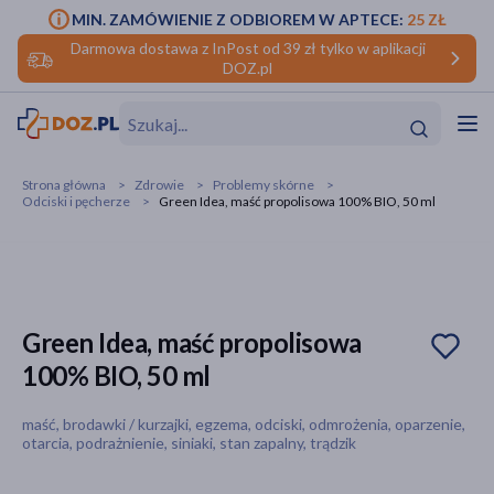
MIN. ZAMÓWIENIE Z ODBIOREM W APTECE:
25 ZŁ
Darmowa dostawa z InPost od 39 zł tylko w aplikacji
DOZ.pl
w
Hit
Hit
Strona główna
Zdrowie
Problemy skórne
Odciski i pęcherze
Green Idea, maść propolisowa 100% BIO, 50 ml
ofory
do makijażu
dzieci
ść
Hit
Hit
ące
rmową
kijażu
Green Idea, maść propolisowa
100% BIO, 50 ml
ść
Hit
maść, brodawki / kurzajki, egzema, odciski, odmrożenia, oparzenie,
w
Hit
Hit
otarcia, podrażnienie, siniaki, stan zapalny, trądzik
ść
Hit