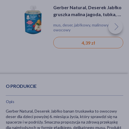
BoboVita, jabłka i truskawki z
Gerber Natural, Deserek Jabłko
Gerber Natural, Deserek Jabłko
bananem, mus, 6 m+, 80 g
gruszka malina jagoda, tubka, 6
gruszka malina jagoda, tubka, 6
m+, 80 g
m+, 80 g
mus, deser, owoce
mus, deser, jabłkowy, malinowy,
mus, deser, jabłkowy, malinowy,
owocowy
owocowy
5,19 zł
4,39 zł
4,39 zł
O PRODUKCIE
Opis
Gerber Natural, Deserek Jabłko banan truskawka to owocowy
deser dla dzieci powyżej 6. miesiąca życia, który sprawdzi się na
spacerze i w podróży. Smaczna propozycja na zdrową przekąskę
dla najmłodszych w formie gładkiego, delikatnego musu. Produkt