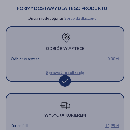
g
FORMY DOSTAWY DLA TEGO PRODUKTU
PRODUKT CHWILOWO
4,39 zł
NIEDOSTĘPNY
Opcja niedostępna?
Sprawdź dlaczego
PRODUKT
CHWILOWO
NIEDOSTĘPNY
ODBIÓR W APTECE
Odbiór w aptece
0,00 zł
Sprawdź lokalizację
WYSYŁKA KURIEREM
Kurier DHL
11,99 zł