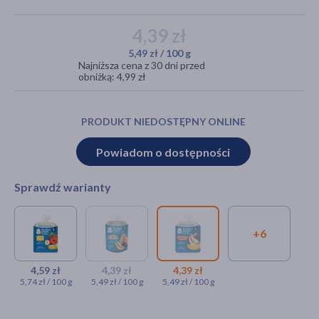
4,39 zł
5,49 zł / 100 g
akijażu
Najniższa cena z 30 dni przed
obniżką: 4,99 zł
PRODUKT NIEDOSTĘPNY ONLINE
Hit
Powiadom o dostępności
Sprawdź warianty
+6
Gerber Natural, Deserek
Gerber Natural,
Gerber
banan, jabłko, tubka, 6 m+, 80
Deserek Gruszka
Natural,
g
suszona śliwka, tubka,
Deserek
4,59 zł
4,39 zł
4,39 zł
5,74 zł / 100 g
5,49 zł / 100 g
5,49 zł / 100 g
6 m+, 80 g
Jabłko banan
4,59 zł
truskawka,
4,39 zł
tubka, 6 m+, 80