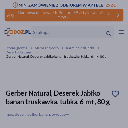
MIN. ZAMÓWIENIE Z ODBIOREM W APTECE:
25 ZŁ
Darmowa dostawa z InPost od 39 zł tylko w aplikacji
DOZ.pl
w
Hit
Hit
Strona główna
Mama i dziecko
Karmienie dziecka
Deserki dla dzieci
ofory
Gerber Natural, Deserek Jabłko banan truskawka, tubka, 6 m+, 80 g
do makijażu
dzieci
ść
Hit
Hit
ące
rmową
kijażu
Gerber Natural, Deserek Jabłko
ść
Hit
banan truskawka, tubka, 6 m+, 80 g
w
Hit
Hit
mus, deser, jabłko, banan, owocowy
ść
Hit