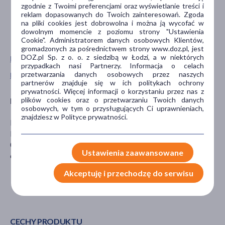
zgodnie z Twoimi preferencjami oraz wyświetlanie treści i
reklam dopasowanych do Twoich zainteresowań. Zgoda
na pliki cookies jest dobrowolna i można ją wycofać w
dowolnym momencie z poziomu strony "Ustawienia
Cookie". Administratorem danych osobowych Klientów,
gromadzonych za pośrednictwem strony www.doz.pl, jest
DOZ.pl Sp. z o. o. z siedzibą w Łodzi, a w niektórych
Pokaż wszystkie produkty GERBER
przypadkach nasi Partnerzy. Informacja o celach
przetwarzania danych osobowych przez naszych
Pokaż wszystkie produkty linii Natural marki Gerber
partnerów znajduje się w ich politykach ochrony
prywatności. Więcej informacji o korzystaniu przez nas z
plików cookies oraz o przetwarzaniu Twoich danych
Producent
osobowych, w tym o przysługujących Ci uprawnieniach,
znajdziesz w Polityce prywatności.
Nestle Polska S.A.
Domaniewska 32
02-672 Warszawa
Ustawienia zaawansowane
cs@pl.nestle.com
Akceptuję i przechodzę do serwisu
CECHY PRODUKTU