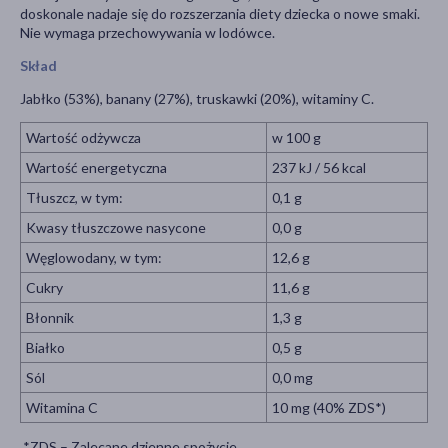
doskonale nadaje się do rozszerzania diety dziecka o nowe smaki.
Nie wymaga przechowywania w lodówce.
Skład
Jabłko (53%), banany (27%), truskawki (20%), witaminy C.
Wartość odżywcza
w 100 g
Wartość energetyczna
237 kJ / 56 kcal
Tłuszcz, w tym:
0,1 g
Kwasy tłuszczowe nasycone
0,0 g
Węglowodany, w tym:
12,6 g
Cukry
11,6 g
Błonnik
1,3 g
Białko
0,5 g
Sól
0,0 mg
Witamina C
10 mg (40% ZDS*)
*ZDS – Zalecane dzienne spożycie