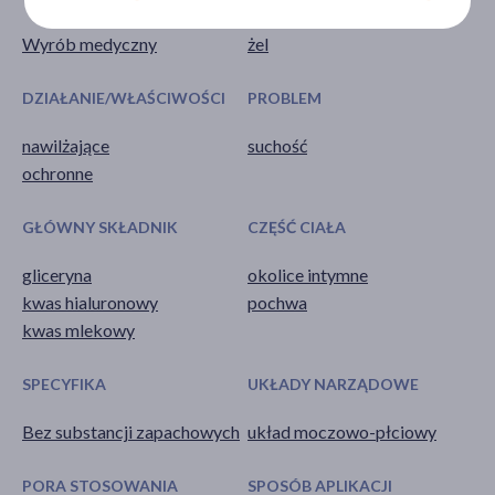
Wyrób medyczny
żel
DZIAŁANIE/WŁAŚCIWOŚCI
PROBLEM
nawilżające
suchość
ochronne
GŁÓWNY SKŁADNIK
CZĘŚĆ CIAŁA
gliceryna
okolice intymne
kwas hialuronowy
pochwa
kwas mlekowy
SPECYFIKA
UKŁADY NARZĄDOWE
Bez substancji zapachowych
układ moczowo-płciowy
PORA STOSOWANIA
SPOSÓB APLIKACJI