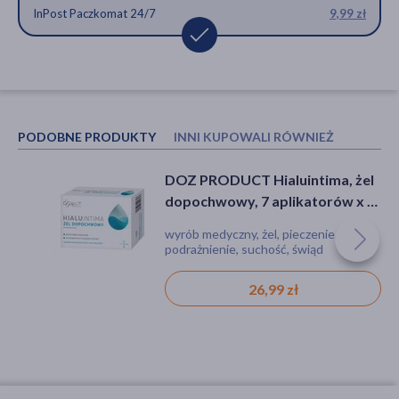
InPost Paczkomat 24/7
9,99 zł
PODOBNE PRODUKTY
INNI KUPOWALI RÓWNIEŻ
DOZ PRODUCT Hialuintima, żel
DOZ PRODUCT Hialuintima, żel
dopochwowy, 7 aplikatorów x 5
dopochwowy, 7 aplikatorów x 5
ml
ml
wyrób medyczny, żel, pieczenie,
wyrób medyczny, żel, pieczenie,
podrażnienie, suchość, świąd
podrażnienie, suchość, świąd
26,99 zł
26,99 zł