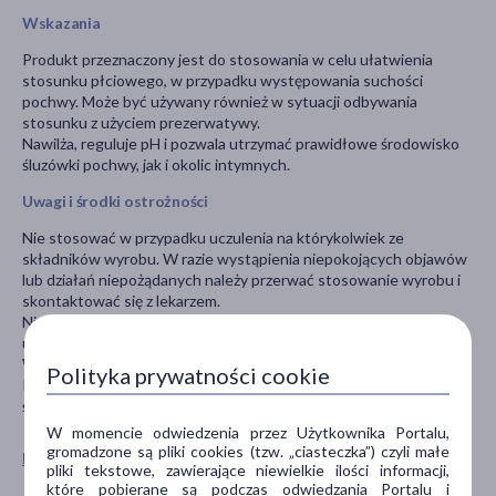
Wskazania
Produkt przeznaczony jest do stosowania w celu ułatwienia
stosunku płciowego, w przypadku występowania suchości
pochwy. Może być używany również w sytuacji odbywania
stosunku z użyciem prezerwatywy.
Nawilża, reguluje pH i pozwala utrzymać prawidłowe środowisko
śluzówki pochwy, jak i okolic intymnych.
Uwagi i środki ostrożności
Nie stosować w przypadku uczulenia na którykolwiek ze
składników wyrobu. W razie wystąpienia niepokojących objawów
lub działań niepożądanych należy przerwać stosowanie wyrobu i
skontaktować się z lekarzem.
Nie stosować, jeśli opakowanie było wcześniej otwierane lub
uszkodzone.
W przypadku wątpliwości należy skonsultować się z lekarzem.
Polityka prywatności cookie
Przechowywać w temperaturze pokojowej, z dala od źródeł
światła i wilgoci, w sposób niedostępny dla dzieci.
W momencie odwiedzenia przez Użytkownika Portalu,
gromadzone są pliki cookies (tzw. „ciasteczka”) czyli małe
Pokaż wszystkie produkty KADEFARM
pliki tekstowe, zawierające niewielkie ilości informacji,
które pobierane są podczas odwiedzania Portalu i