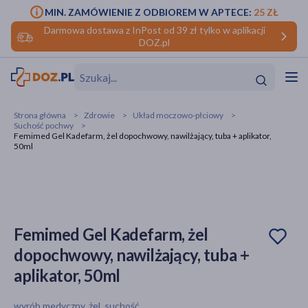
MIN. ZAMÓWIENIE Z ODBIOREM W APTECE:
25 ZŁ
Darmowa dostawa z InPost od 39 zł tylko w aplikacji
DOZ.pl
w
Hit
Hit
Strona główna
Zdrowie
Układ moczowo-płciowy
Suchość pochwy
ofory
Femimed Gel Kadefarm, żel dopochwowy, nawilżający, tuba + aplikator,
50ml
do makijażu
dzieci
ść
Hit
Hit
ące
rmową
kijażu
Femimed Gel Kadefarm, żel
ść
Hit
dopochwowy, nawilżający, tuba +
w
Hit
Hit
aplikator, 50ml
ść
Hit
wyrób medyczny, żel, suchość