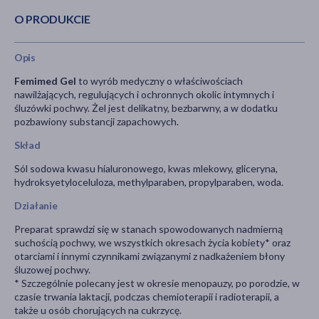
O PRODUKCIE
Opis
Femimed Gel
to wyrób medyczny o właściwościach
nawilżających, regulujących i ochronnych okolic intymnych i
śluzówki pochwy. Żel jest delikatny, bezbarwny, a w dodatku
pozbawiony substancji zapachowych.
Skład
Sól sodowa kwasu hialuronowego, kwas mlekowy, gliceryna,
hydroksyetyloceluloza, methylparaben, propylparaben, woda.
Działanie
Preparat sprawdzi się w stanach spowodowanych nadmierną
suchością pochwy, we wszystkich okresach życia kobiety* oraz
otarciami i innymi czynnikami związanymi z nadkażeniem błony
śluzowej pochwy.
* Szczególnie polecany jest w okresie menopauzy, po porodzie, w
czasie trwania laktacji, podczas chemioterapii i radioterapii, a
także u osób chorujących na cukrzycę.