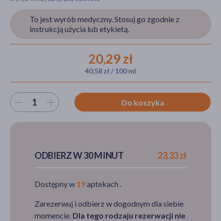
To jest wyrób medyczny. Stosuj go zgodnie z
instrukcją użycia lub etykietą.
akijażu
20,29 zł
40,58 zł / 100 ml
Hit
Wybierz ilość
Do koszyka
ODBIERZ W 30 MINUT
23,33 zł
Dostępny w
19
aptekach .
Zarezerwuj i odbierz w dogodnym dla siebie
momencie.
Dla tego rodzaju rezerwacji nie