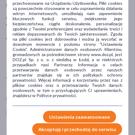
przechowywane na Urządzeniu Użytkownika. Pliki cookies
Producent
są powszechnie stosowane w celu usprawnienia działania
witryn internetowych, umożliwiają nam zapewnienie
Gofarm Sp. z o.o. Sp.k
kluczowych funkcji serwisu, zwiększenie jego
bezpieczeństwa, ciągłe doskonalenie, personalizację
Górników 21/26
zgodnie z Twoimi preferencjami oraz wyświetlanie treści i
30-819 Kraków
reklam dopasowanych do Twoich zainteresowań. Zgoda
office@gofarm.pl
na pliki cookies jest dobrowolna i można ją wycofać w
dowolnym momencie z poziomu strony "Ustawienia
Cookie". Administratorem danych osobowych Klientów,
gromadzonych za pośrednictwem strony www.doz.pl, jest
DOZ.pl Sp. z o. o. z siedzibą w Łodzi, a w niektórych
przypadkach nasi Partnerzy. Informacja o celach
przetwarzania danych osobowych przez naszych
partnerów znajduje się w ich politykach ochrony
CECHY PRODUKTU
prywatności. Więcej informacji o korzystaniu przez nas z
plików cookies oraz o przetwarzaniu Twoich danych
osobowych, w tym o przysługujących Ci uprawnieniach,
znajdziesz w Polityce prywatności.
PŁEĆ
WIEK
Kobieta
dla dorosłych
Ustawienia zaawansowane
dla seniorów
Akceptuję i przechodzę do serwisu
TYP PRODUKTU
POSTAĆ