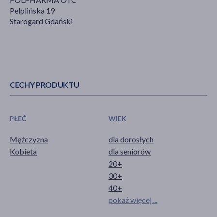
Pelplińska 19
Starogard Gdański
CECHY PRODUKTU
PŁEĆ
WIEK
Mężczyzna
dla dorosłych
Kobieta
dla seniorów
20+
30+
40+
pokaż więcej ...