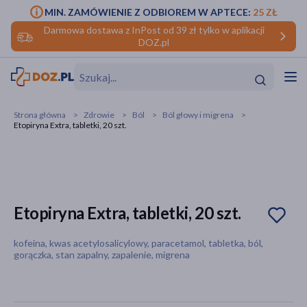
MIN. ZAMÓWIENIE Z ODBIOREM W APTECE:
25 ZŁ
Darmowa dostawa z InPost od 39 zł tylko w aplikacji
DOZ.pl
w
Hit
Hit
Strona główna
Zdrowie
Ból
Ból głowy i migrena
Etopiryna Extra, tabletki, 20 szt.
ofory
do makijażu
dzieci
ść
Hit
Hit
ące
rmową
kijażu
Etopiryna Extra, tabletki, 20 szt.
ść
Hit
kofeina, kwas acetylosalicylowy, paracetamol, tabletka, ból,
gorączka, stan zapalny, zapalenie, migrena
w
Hit
Hit
ść
Hit