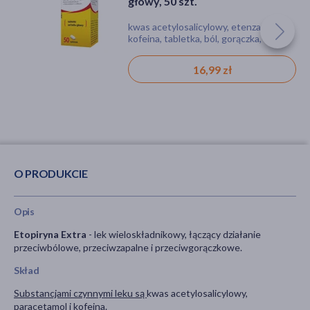
głowy, 50 szt.
kwas acetylosalicylowy, etenzamid,
kofeina, tabletka, ból, gorączka, stan
zapalny, zapalenie, migrena
16,99 zł
O PRODUKCIE
Opis
Etopiryna Extra
- lek wieloskładnikowy, łączący działanie
przeciwbólowe, przeciwzapalne i przeciwgorączkowe.
Skład
Substancjami czynnymi leku są
kwas acetylosalicylowy,
paracetamol i kofeina.