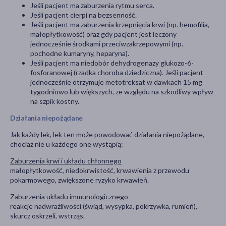
Jeśli pacjent ma zaburzenia rytmu serca.
Jeśli pacjent cierpi na bezsenność.
Jeśli pacjent ma zaburzenia krzepnięcia krwi (np. hemofilia,
małopłytkowość) oraz gdy pacjent jest leczony
jednocześnie środkami przeciwzakrzepowymi (np.
pochodne kumaryny, heparyna).
Jeśli pacjent ma niedobór dehydrogenazy glukozo-6-
fosforanowej (rzadka choroba dziedziczna). Jeśli pacjent
jednocześnie otrzymuje metotreksat w dawkach 15 mg
tygodniowo lub większych, ze względu na szkodliwy wpływ
na szpik kostny.
Działania niepożądane
Jak każdy lek, lek ten może powodować działania niepożądane,
chociaż nie u każdego one wystąpią:
Zaburzenia krwi i układu chłonnego
małopłytkowość, niedokrwistość, krwawienia z przewodu
pokarmowego, zwiększone ryzyko krwawień.
Zaburzenia układu immunologicznego
reakcje nadwrażliwości (świąd, wysypka, pokrzywka, rumień),
skurcz oskrzeli, wstrząs.