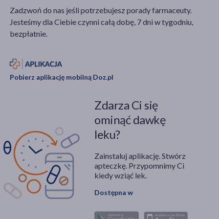
trzeba zrobić i jakie
zapalnym. Czy u dzieci
Zadzwoń do nas jeśli potrzebujesz porady farmaceuty.
warunki spełnić, aby
można stosować
Jesteśmy dla Ciebie czynni całą dobę, 7 dni w tygodniu,
wziąć udział w
etenzamid, jaka jest
bezpłatnie.
programie?
bezpieczna,
maksymalna dawka
dzienna tej substancji
dla osoby dorosłej i jaki
Pobierz aplikację mobilną Doz.pl
jest mechanizm
działania etenzamidu?
Zdarza Ci się
Odpowiedzi na te
pytania znajdują się w
ominąć dawkę
niniejszym artykule.
leku?
Zainstaluj aplikację. Stwórz
apteczkę. Przypomnimy Ci
kiedy wziąć lek.
Dostępna w