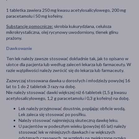
1 tabletka zawiera 250 mg kwasu acetylosalicylowego, 200 mg
paracetamolu i 50 mg kofeiny.
Substancje pomocnicze:
skrobia kukurydziana, celuloza
mikrokrystaliczna, olej rycynowy uwodorniony, tlenek glinu
prażony.
Dawkowanie
Ten lek należy zawsze stosować dokładnie tak, jak to opisano w
ulotce dla pacjenta lub według zaleceń lekarza lub farmaceuty. W
razie wątpliwości należy zwrócić się do lekarza lub farmaceuty.
Zazwyczaj stosowana dawka u dorosłych i młodzieży powyżej 16
lat to 1 do 2 tabletek 3 razy na dobę.
Nie należy stosować dawki większej niż 6 tabletek (1,5 g kwasu
acetylosalicylowego, 1,2 g paracetamolu i 0,3 g kofeiny) na dobę.
Lek należy przyjmować doustnie, popijając obficie wodą.
Lek zaleca się stosować po posiłku.
Należy stosować najmniejszą skuteczną dawkę leku.
U pacjentów w podeszłym wieku (powyżej 65 lat) należy
stosować lek w niniejszych dawkach i w większych
odstępach czasowych, ze względu na zwiększone ryzyko