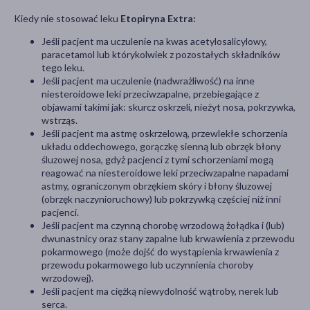
Kiedy nie stosować leku
Etopiryna Extra:
Jeśli pacjent ma uczulenie na kwas acetylosalicylowy,
paracetamol lub którykolwiek z pozostałych składników
tego leku.
Jeśli pacjent ma uczulenie (nadwrażliwość) na inne
niesteroidowe leki przeciwzapalne, przebiegające z
objawami takimi jak: skurcz oskrzeli, nieżyt nosa, pokrzywka,
wstrząs.
Jeśli pacjent ma astmę oskrzelową, przewlekłe schorzenia
układu oddechowego, gorączkę sienną lub obrzęk błony
śluzowej nosa, gdyż pacjenci z tymi schorzeniami mogą
reagować na niesteroidowe leki przeciwzapalne napadami
astmy, ograniczonym obrzękiem skóry i błony śluzowej
(obrzęk naczynioruchowy) lub pokrzywką częściej niż inni
pacjenci.
Jeśli pacjent ma czynną chorobę wrzodową żołądka i (lub)
dwunastnicy oraz stany zapalne lub krwawienia z przewodu
pokarmowego (może dojść do wystąpienia krwawienia z
przewodu pokarmowego lub uczynnienia choroby
wrzodowej).
Jeśli pacjent ma ciężką niewydolność wątroby, nerek lub
serca.