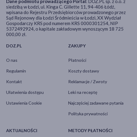
Dane podmiotu prowadzącego Portal:
DOZ.PL sp. z o.o. z
siedzibą w Łodzi, ul. Kinga C. Gillette 11, 94-406 Łódź,
wpisana do Rejestru Przedsiębiorców prowadzonego przez
Sąd Rejonowy dla Łodzi Śródmieścia w Łodzi, XX Wydział
Gospodarczy KRS pod numerem KRS 0000301254, NIP
5372492924, o kapitale zakładowym wynoszącym 18 725
000,00 zł.
DOZ.PL
ZAKUPY
O nas
Płatności
Regulamin
Koszty dostawy
Kontakt
Reklamacje / Zwroty
Ułatwienia dostępu
Leki na receptę
Ustawienia Cookie
Najczęściej zadawane pytania
Polityka prywatności
AKTUALNOŚCI
METODY PŁATNOŚCI