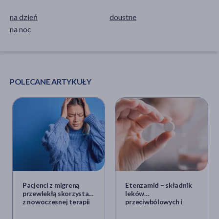
na dzień
doustne
na noc
POLECANE ARTYKUŁY
Pacjenci z migreną
Etenzamid – składnik
przewlekłą skorzystają
leków
z nowoczesnej terapii
przeciwbólowych i
przeciwzapalnych.
Właściwości,