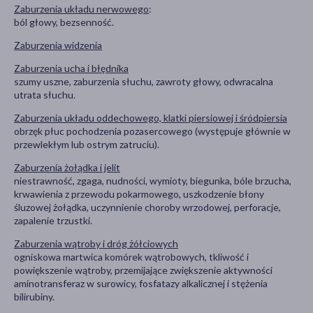
Zaburzenia układu nerwowego
:
ból głowy, bezsenność.
Zaburzenia widzenia
Zaburzenia ucha i błędnika
szumy uszne, zaburzenia słuchu, zawroty głowy, odwracalna
utrata słuchu.
Zaburzenia układu oddechowego, klatki piersiowej i śródpiersia
obrzęk płuc pochodzenia pozasercowego (występuje głównie w
przewlekłym lub ostrym zatruciu).
Zaburzenia żołądka i jelit
niestrawność, zgaga, nudności, wymioty, biegunka, bóle brzucha,
krwawienia z przewodu pokarmowego, uszkodzenie błony
śluzowej żołądka, uczynnienie choroby wrzodowej, perforacje,
zapalenie trzustki.
Zaburzenia wątroby i dróg żółciowych
ogniskowa martwica komórek wątrobowych, tkliwość i
powiększenie wątroby, przemijające zwiększenie aktywności
aminotransferaz w surowicy, fosfatazy alkalicznej i stężenia
bilirubiny.