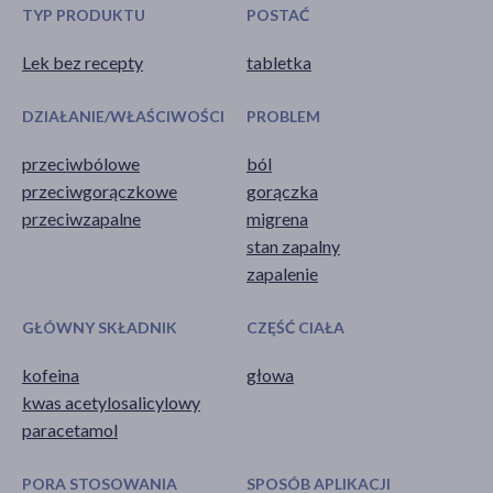
TYP PRODUKTU
POSTAĆ
Lek bez recepty
tabletka
DZIAŁANIE/WŁAŚCIWOŚCI
PROBLEM
przeciwbólowe
ból
przeciwgorączkowe
gorączka
przeciwzapalne
migrena
stan zapalny
zapalenie
GŁÓWNY SKŁADNIK
CZĘŚĆ CIAŁA
kofeina
głowa
kwas acetylosalicylowy
paracetamol
PORA STOSOWANIA
SPOSÓB APLIKACJI