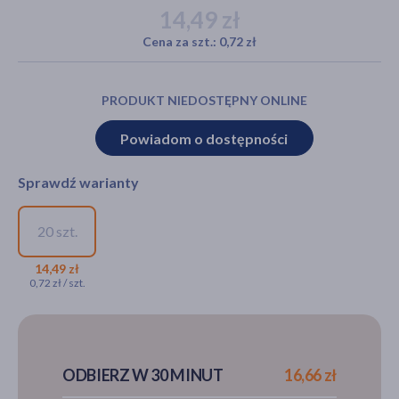
14,49 zł
Cena za szt.: 0,72 zł
akijażu
PRODUKT NIEDOSTĘPNY ONLINE
Powiadom o dostępności
Hit
Sprawdź warianty
20 szt.
Etopiryna Extra, tabletki, 20
szt.
14,49 zł
0,72 zł / szt.
14,49 zł
PRODUKT CHWILOWO
NIEDOSTĘPNY
ODBIERZ W 30 MINUT
16,66 zł