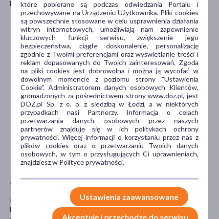
Należy zachować ostrożność stosując lek
Etopiryna Extra
z:
które pobierane są podczas odwiedzania Portalu i
przechowywane na Urządzeniu Użytkownika. Pliki cookies
inhibitorami konwertazy angiotensyny (ACE),
są powszechnie stosowane w celu usprawnienia działania
acetazolamidem,
witryn internetowych, umożliwiają nam zapewnienie
kluczowych funkcji serwisu, zwiększenie jego
lekami przeciwzakrzepowymi (np. heparyna, warfaryna),
bezpieczeństwa, ciągłe doskonalenie, personalizację
lekami przeciwpadaczkowymi,
zgodnie z Twoimi preferencjami oraz wyświetlanie treści i
lekami moczopędnymi,
reklam dopasowanych do Twoich zainteresowań. Zgoda
probenecydem,
na pliki cookies jest dobrowolna i można ją wycofać w
metotreksatem,
dowolnym momencie z poziomu strony "Ustawienia
niesteroidowymi lekami przeciwzapalnymi (NLPZ),
Cookie". Administratorem danych osobowych Klientów,
glikokortykosteroidami stosowanymi układowo,
gromadzonych za pośrednictwem strony www.doz.pl, jest
lekami przeciwcukrzycowymi, z pochodnymi
DOZ.pl Sp. z o. o. z siedzibą w Łodzi, a w niektórych
sulfonylomocznika,
przypadkach nasi Partnerzy. Informacja o celach
przetwarzania danych osobowych przez naszych
digoksyną,
partnerów znajduje się w ich politykach ochrony
lekami trombolitycznymi,
prywatności. Więcej informacji o korzystaniu przez nas z
lekami nasennymi lub przeciwpadaczkowymi, takimi jak:
plików cookies oraz o przetwarzaniu Twoich danych
fenobarbital, fenytoina, karbamazepina oraz ryfampicyna,
osobowych, w tym o przysługujących Ci uprawnieniach,
metoklopramidem i domperydonem,
znajdziesz w Polityce prywatności.
inhibitorami monoaminooksydazy (MAO).
Stosowanie leku z jedzeniem i piciem
Ustawienia zaawansowane
Podczas stosowania leku nie należy spożywać alkoholu.
Etopirynę Extra
zaleca się stosować po posiłku, popijając obficie
Akceptuję i przechodzę do serwisu
wodą.