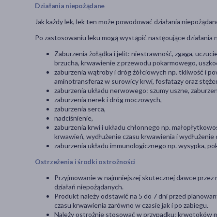
Działania niepożądane
Jak każdy lek, lek ten może powodować działania niepożądane
Po zastosowaniu leku mogą wystąpić nastęoujące działania 
Zaburzenia żołądka i jelit: niestrawność, zgaga, uczuc
brzucha, krwawienie z przewodu pokarmowego, uszkod
zaburzenia wątroby i dróg żółciowych np. tkliwość i p
aminotransferaz w surowicy krwi, fosfatazy oraz stężeni
zaburzenia układu nerwowego: szumy uszne, zaburzeni
zaburzenia nerek i dróg moczowych,
zaburzenia serca,
nadciśnienie,
zaburzenia krwi i układu chłonnego np. małopłytkowoś
krwawień, wydłużenie czasu krwawienia i wydłużeni
zaburzenia układu immunologicznego np. wysypka, pokr
Ostrzeżenia i środki ostrożności
Przyjmowanie w najmniejszej skutecznej dawce przez 
działań niepożądanych.
Produkt należy odstawić na 5 do 7 dni przed planowa
czasu krwawienia zarówno w czasie jak i po zabiegu.
Należy ostrożnie stosować w przypadku: krwotoków 