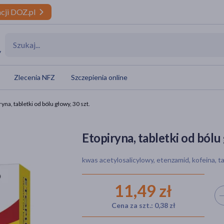
cji DOZ.pl
y
Zlecenia NFZ
Szczepienia online
ryna, tabletki od bólu głowy, 30 szt.
Etopiryna, tabletki od bólu 
kwas acetylosalicylowy, etenzamid, kofeina, ta
11,49 zł
Wyb
Cena za szt.: 0,38 zł