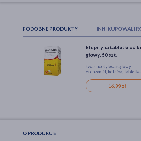
PODOBNE PRODUKTY
INNI KUPOWALI 
Etopiryna tabletki od b
Etopiryna tabletki od b
głowy, 50 szt.
głowy, 50 szt.
kwas acetylosalicylowy,
kwas acetylosalicylowy,
etenzamid, kofeina, tabletka
etenzamid, kofeina, tabletka
ból, gorączka, stan zapalny,
ból, gorączka, stan zapalny,
zapalenie, migrena
zapalenie, migrena
16,99 zł
16,99 zł
O PRODUKCIE