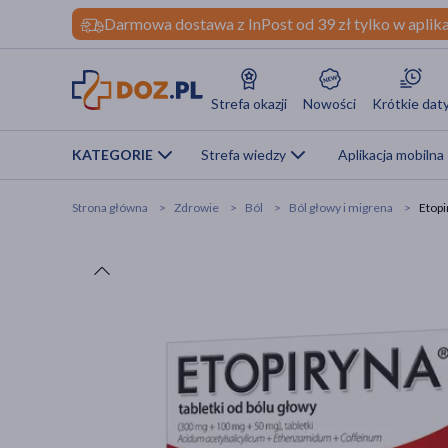
Darmowa dostawa z InPost od 39 zł tylko w aplika
Strefa okazji
Nowości
Krótkie dat
KATEGORIE
Strefa wiedzy
Aplikacja mobilna
Strona główna
Zdrowie
Ból
Ból głowy i migrena
Etopi