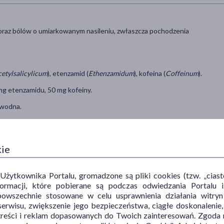
oraz bólów o umiarkowanym nasileniu, zwłaszcza pochodzenia
etylsalicylicum
), etenzamid (
Ethenzamidum
), kofeina (
Coffeinum
).
mg etenzamidu, 50 mg kofeiny.
owodna.
no w ulotce dla pacjenta lub według zaleceń lekarza lub farmaceuty.
kie
uty.
powyżej 16 roku życia to od 1 do 2 tabletek jednorazowo.
ytkownika Portalu, gromadzone są pliki cookies (tzw. „ciastec
inach.
informacji, które pobierane są podczas odwiedzania Portal
powszechnie stosowane w celu usprawnienia działania witryn
erwisu, zwiększenie jego bezpieczeństwa, ciągłe doskonalenie
treści i reklam dopasowanych do Twoich zainteresowań. Zgoda n