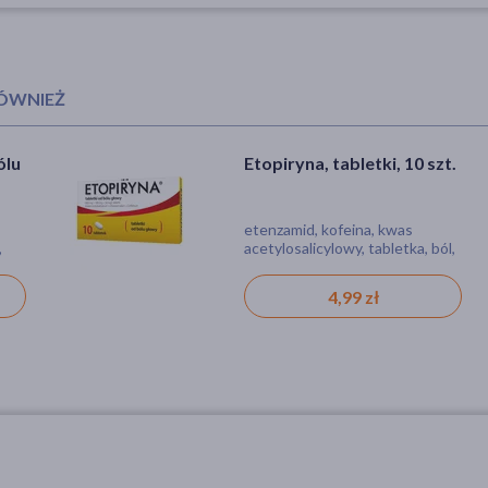
RÓWNIEŻ
ólu
ólu
Etopiryna, tabletki, 10 szt.
Etopiryna, tabletki, 10 szt.
etenzamid, kofeina, kwas
etenzamid, kofeina, kwas
,
,
acetylosalicylowy, tabletka, ból,
acetylosalicylowy, tabletka, ból,
gorączka, stan zapalny,
gorączka, stan zapalny,
zapalenie, migrena
zapalenie, migrena
4,99 zł
4,99 zł