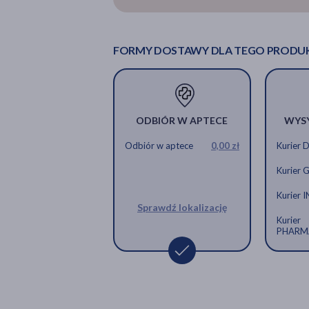
Etopiryna, tabletki od bólu głowy, 3
Etopiryna tabletki od 
11,49 zł
16,99 zł
FORMY DOSTAWY DLA TEGO PRODU
ODBIÓR W APTECE
WYS
Odbiór w aptece
0,00 zł
Kurier 
Kurier 
Kurier 
Sprawdź lokalizację
Kurier
PHARM