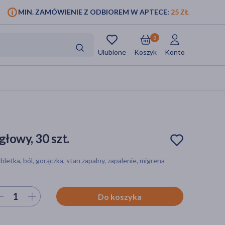
MIN. ZAMÓWIENIE Z ODBIOREM W APTECE:
25 ZŁ
0
Ulubione
Koszyk
Konto
głowy, 30 szt.
bletka, ból, gorączka, stan zapalny, zapalenie, migrena
ierz ilość
Do koszyka