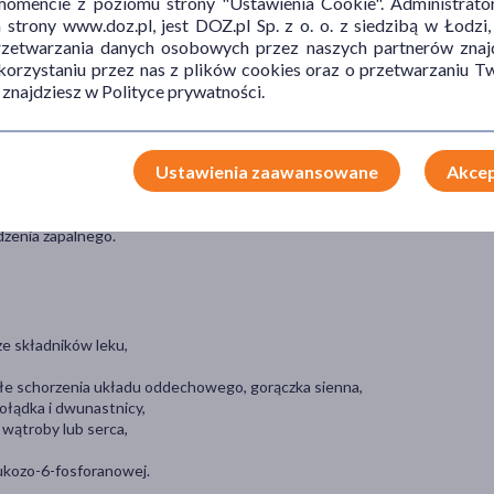
mencie z poziomu strony "Ustawienia Cookie". Administrat
trony www.doz.pl, jest DOZ.pl Sp. z o. o. z siedzibą w Łodzi,
przetwarzania danych osobowych przez naszych partnerów znajd
osalicylowego i etenzamidu) oraz kofeiny. Dwa pierwsze składniki
 korzystaniu przez nas z plików cookies oraz o przetwarzaniu
odowanych stanem zapalnym. Kofeina nasila działanie przeciwbólowe
 znajdziesz w Polityce prywatności.
Ustawienia zaawansowane
Akcep
dzenia zapalnego.
ze składników leku,
kłe schorzenia układu oddechowego, gorączka sienna,
ołądka i dwunastnicy,
 wątroby lub serca,
,
lukozo-6-fosforanowej.