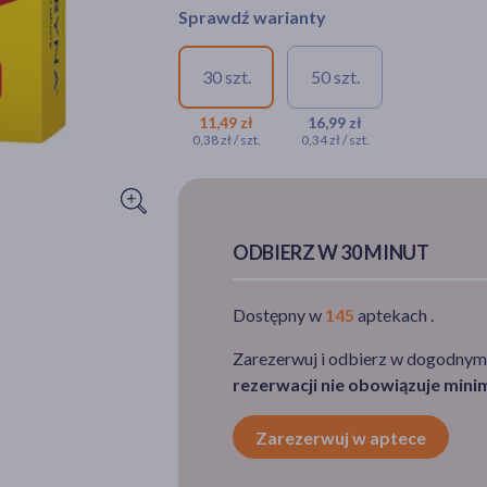
Sprawdź warianty
30 szt.
50 szt.
11,49 zł
16,99 zł
0,38 zł / szt.
0,34 zł / szt.
ODBIERZ W 30 MINUT
Dostępny w
145
aptekach .
Zarezerwuj i odbierz w dogodnym
rezerwacji nie obowiązuje min
Zarezerwuj w aptece