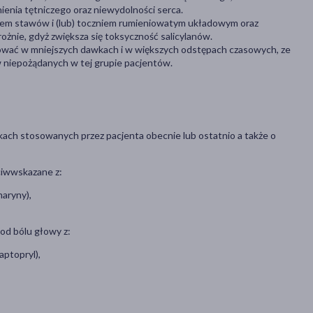
enia tętniczego oraz niewydolności serca.
iem stawów i (lub) toczniem rumieniowatym układowym oraz
żnie, gdyż zwiększa się toksyczność salicylanów.
wać w mniejszych dawkach i w większych odstępach czasowych, ze
niepożądanych w tej grupie pacjentów.
kach stosowanych przez pacjenta obecnie lub ostatnio a także o
ciwwskazane z:
aryny),
 od bólu głowy z:
aptopryl),