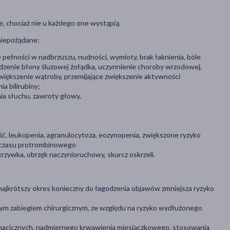
, chociaż nie u każdego one wystąpią.
niepożądane:
ie pełności w nadbrzuszu, nudności, wymioty, brak łaknienia, bóle
zenie błony śluzowej żołądka, uczynnienie choroby wrzodowej,
owiększenie wątroby, przemijające zwiększenie aktywności
a bilirubiny;
a słuchu, zawroty głowy,
ć, leukopenia, agranulocytoza, eozynopenia, zwiększone ryzyko
e czasu protrombinowego
zywka, obrzęk naczynioruchowy, skurcz oskrzeli.
najkrótszy okres konieczny do łagodzenia objawów zmniejsza ryzyko
nym zabiegiem chirurgicznym, ze względu na ryzyko wydłużonego
macicznych, nadmiernego krwawienia miesiączkowego, stosowania