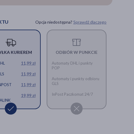
0 szt.
bólu głowy, 50 szt.
KTU
Opcja niedostępna?
Sprawdź dlaczego
YŁKA KURIEREM
ODBIÓR W PUNKCIE
DHL
11,99 zł
Automaty DHL i punkty
POP
GLS
11,99 zł
Automaty i punkty odbioru
GLS
INPOST
11,99 zł
InPost Paczkomat 24/7
19,99 zł
ALINK