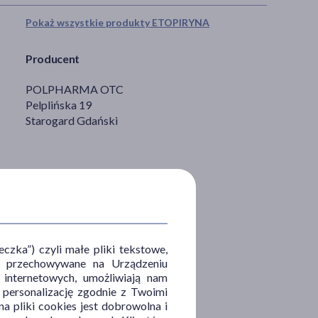
Pokaż wszystkie produkty ETOPIRYNA
Producent
POLPHARMA OTC
Pelplińska 19
Starogard Gdański
zka”) czyli małe pliki tekstowe,
u i przechowywane na Urządzeniu
 internetowych, umożliwiają nam
, personalizację zgodnie z Twoimi
a pliki cookies jest dobrowolna i