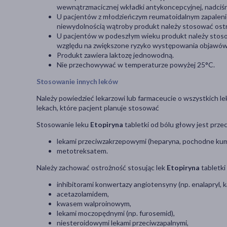
wewnątrzmacicznej wkładki antykoncepcyjnej, nadciśni
U pacjentów z młodzieńczym reumatoidalnym zapalen
niewydolnością wątroby produkt należy stosować ostro
U pacjentów w podeszłym wieku produkt należy stoso
względu na zwiększone ryzyko występowania objawów 
Produkt zawiera laktozę jednowodną.
Nie przechowywać w temperaturze powyżej 25°C.
Stosowanie innych leków
Należy powiedzieć lekarzowi lub farmaceucie o wszystkich le
lekach, które pacjent planuje stosować
Stosowanie leku
Etopiryna
tabletki od bólu głowy jest prze
lekami przeciwzakrzepowymi (heparyna, pochodne kum
metotreksatem.
Należy zachować ostrożność stosując lek
Etopiryna
tabletki
inhibitorami konwertazy angiotensyny (np. enalapryl, k
acetazolamidem,
kwasem walproinowym,
lekami moczopędnymi (np. furosemid),
niesteroidowymi lekami przeciwzapalnymi,