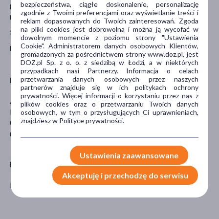
bezpieczeństwa, ciągłe doskonalenie, personalizację
Nie należy stosować leku Erdomed w czasie ciąży oraz karmienia
zgodnie z Twoimi preferencjami oraz wyświetlanie treści i
piersią.
reklam dopasowanych do Twoich zainteresowań. Zgoda
na pliki cookies jest dobrowolna i można ją wycofać w
Stosowanie leku u dzieci i młodzieży
dowolnym momencie z poziomu strony "Ustawienia
Cookie". Administratorem danych osobowych Klientów,
Nie stosować leku u dzieci w wieku poniżej 12 lat.
gromadzonych za pośrednictwem strony www.doz.pl, jest
DOZ.pl Sp. z o. o. z siedzibą w Łodzi, a w niektórych
przypadkach nasi Partnerzy. Informacja o celach
przetwarzania danych osobowych przez naszych
Podmiot odpowiedzialny
partnerów znajduje się w ich politykach ochrony
prywatności. Więcej informacji o korzystaniu przez nas z
Angelini Pharma Polska Sp. z o.o.
plików cookies oraz o przetwarzaniu Twoich danych
Podleśna 83
osobowych, w tym o przysługujących Ci uprawnieniach,
znajdziesz w Polityce prywatności.
05-552 Łazy
rebecca.ethridge@angelnipharma.com
Ustawienia zaawansowane
Producent
Akceptuję i przechodzę do serwisu
MEDAGRO INTERN.