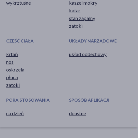
wykrztuśne
kaszel mokry
katar
stan zapalny
zatoki
CZĘŚĆ CIAŁA
UKŁADY NARZĄDOWE
krtań
układ oddechowy
nos
oskrzela
płuca
zatoki
PORA STOSOWANIA
SPOSÓB APLIKACJI
na dzień
doustne