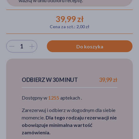
ważną w dniu odbioru receptę.
39,99 zł
akijażu
Cena za szt.: 2,00 zł
Wybierz ilość
Do koszyka
Hit
ODBIERZ W 30 MINUT
39,99 zł
Dostępny w
1255
aptekach .
Zarezerwuj i odbierz w dogodnym dla siebie
momencie.
Dla tego rodzaju rezerwacji nie
obowiązuje minimalna wartość
zamówienia.