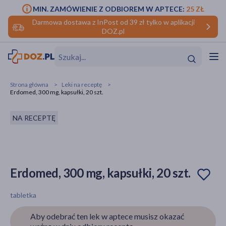
MIN. ZAMÓWIENIE Z ODBIOREM W APTECE:
25 ZŁ
Darmowa dostawa z InPost od 39 zł tylko w aplikacji
DOZ.pl
w
Hit
Hit
Strona główna
Leki na receptę
Erdomed, 300 mg, kapsułki, 20 szt.
ofory
NA RECEPTĘ
do makijażu
dzieci
ść
Hit
Hit
ące
rmową
kijażu
Erdomed, 300 mg, kapsułki, 20 szt.
ść
Hit
w
Hit
Hit
tabletka
Aby odebrać ten lek w aptece musisz okazać
ść
Hit