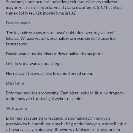
Substancje pomocnicze: powidon; celuloza mikrokrystaliczna;
magnezu stearynian; żelatyna; tytanu dwutlenek (e171); żelaza
tlenek żółty (e172); indygotyna (e132).
Dawkowanie
Ten lek należy zawsze stosować dokładnie według zaleceń
lekarza. W razie wątpliwości należy zwrócić się do lekarza lub
farmaceuty.
Dawkowanie ustala lekarz indywidualnie dla pacjenta
Lek do stosowania doustnego.
Nie należy stosować leku Erdomed przed snem.
Działanie
Erdomed zawiera erdosteinę. Zmniejsza lepkość śluzu w drogach
oddechowych i ułatwia jej wykrztuszenie.
Wskazania
Erdomed stosuje się w leczeniu wspomagającym ostrych i
przewlekłych chorób zapalnych dróg oddechowych, oskrzeli i płuc
z towarzyszącym nieprawidłowym wydzielaniem i transportem