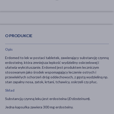
O PRODUKCIE
Opis
Erdomed to lek w postaci tabletek, zawierający substancję czynną
erdosteinę, która zmniejsza lepkość wydzieliny oskrzelowej i
ułatwia wykrztuszanie. Erdomed jest produktem leczniczym
stosowanym jako środek wspomagający leczenie ostrych i
przewlekłych schorzeń dróg oddechowych, z gęstą wydzieliną np.
stan zapalny nosa, zatok, krtani, tchawicy, oskrzeli czy płuc.
Skład
Substancją czynną leku jest erdosteina (
Erdosteinum
).
Jedna kapsułka zawiera 300 mg erdosteiny.