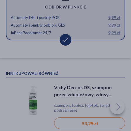
ODBIÓR W PUNKCIE
Automaty DHL i punkty POP
9,99 zł
Automaty i punkty odbioru GLS
9,99 zł
InPost Paczkomat 24/7
9,99 zł
INNI KUPOWALI RÓWNIEŻ
Vichy Dercos DS, szampon
przeciwłupieżowy, włosy
normalne i przetłuszczające się,
szampon, łupież, łojotok, świąd,
390 ml
podrażnienie
93,29 zł