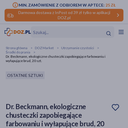
MIN. ZAMÓWIENIE Z ODBIOREM W APTECE:
25 ZŁ
Darmowa dostawa z InPost od 39 zł tylko w aplikacji
DOZ.pl
w
Hit
Hit
Strona główna
DOZ Market
Utrzymanie czystości
Środki do prania
ofory
Dr. Beckmann, ekologiczne chusteczki zapobiegające farbowaniu i
wyłapujące brud, 20 szt.
do makijażu
dzieci
ść
Hit
Hit
OSTATNIE SZTUKI
ące
rmową
kijażu
ść
Hit
Dr. Beckmann, ekologiczne
w
Hit
Hit
chusteczki zapobiegające
farbowaniu i wyłapujące brud, 20
ść
Hit