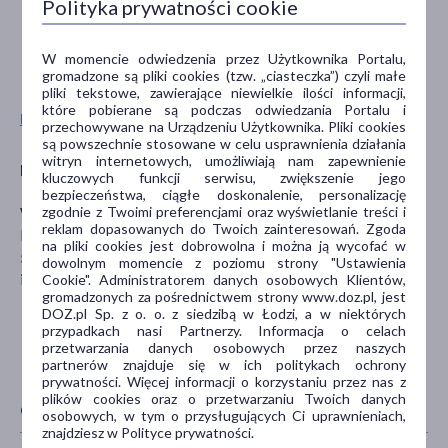
Polityka prywatności cookie
W momencie odwiedzenia przez Użytkownika Portalu,
gromadzone są pliki cookies (tzw. „ciasteczka”) czyli małe
pliki tekstowe, zawierające niewielkie ilości informacji,
które pobierane są podczas odwiedzania Portalu i
Pokaż wszystkie produkty DR. BECKMANN
przechowywane na Urządzeniu Użytkownika. Pliki cookies
są powszechnie stosowane w celu usprawnienia działania
witryn internetowych, umożliwiają nam zapewnienie
Producent
kluczowych funkcji serwisu, zwiększenie jego
bezpieczeństwa, ciągłe doskonalenie, personalizację
zgodnie z Twoimi preferencjami oraz wyświetlanie treści i
Werner & Mertz Professional Vertriebs GmbH
reklam dopasowanych do Twoich zainteresowań. Zgoda
Neualmerstrasse 13
na pliki cookies jest dobrowolna i można ją wycofać w
5400 Hallein
dowolnym momencie z poziomu strony "Ustawienia
info@tana.at
Cookie". Administratorem danych osobowych Klientów,
gromadzonych za pośrednictwem strony www.doz.pl, jest
DOZ.pl Sp. z o. o. z siedzibą w Łodzi, a w niektórych
przypadkach nasi Partnerzy. Informacja o celach
przetwarzania danych osobowych przez naszych
partnerów znajduje się w ich politykach ochrony
prywatności. Więcej informacji o korzystaniu przez nas z
plików cookies oraz o przetwarzaniu Twoich danych
CECHY PRODUKTU
osobowych, w tym o przysługujących Ci uprawnieniach,
znajdziesz w Polityce prywatności.