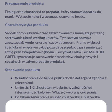
Przeznaczenie produktu
Ekologiczne chusteczki to preparat, który stanowi dodatek do
prania. Wyłapuje kolor i wspomaga usuwanie brudu.
Charakterystyka produktu
Środek chroni ubrania przed zafarbowaniem i zmniejsza potrzebę
sortowania ubrań według kolorów. Tym samym pozwala
zaoszczędzić wodę, energię i użyty detergent. Pranie większej
ilości ubrań w jednym cyklu pozwoli oszczędzić czas i zmniejszyć
liczbę prań z niepełnym bębnem. Certyfikat Oeko Tex MADE IN
GREEN gwarantuje zachowanie standardów ekologicznych i
socjalnych w całym procesie produkcji.
Stosowanie produktu
Wsadzić pranie do bębna pralki i dodać detergent zgodnie z
zaleceniami.
Umieścić 1-2 chusteczki w bębnie, w zależności od
intensywności kolorów. Włączyć wybrany cykl prania.
Po zakończeniu prania usunąć chusteczkę. Chusteczka
może zawierać barwnik, dlatego należy wyrzucić ją do
odpadów zmieszanych.