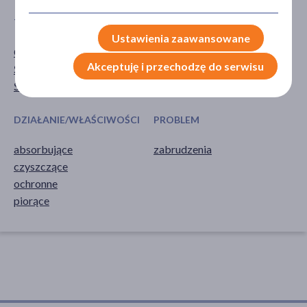
TYP PRODUKTU
POSTAĆ
Ustawienia zaawansowane
Chemia gospodarcza
chusteczki
Akceptuję i przechodzę do serwisu
Środki czyszczące
Środki do prania
DZIAŁANIE/WŁAŚCIWOŚCI
PROBLEM
absorbujące
zabrudzenia
czyszczące
ochronne
piorące