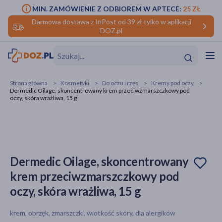
MIN. ZAMÓWIENIE Z ODBIOREM W APTECE:
25 ZŁ
Darmowa dostawa z InPost od 39 zł tylko w aplikacji
DOZ.pl
w
Hit
Hit
Strona główna
Kosmetyki
Do oczu i rzęs
Kremy pod oczy
Dermedic Oilage, skoncentrowany krem przeciwzmarszczkowy pod
ofory
oczy, skóra wrażliwa, 15 g
do makijażu
dzieci
ść
Hit
Hit
ące
rmową
kijażu
Dermedic Oilage, skoncentrowany
ść
Hit
krem przeciwzmarszczkowy pod
oczy, skóra wrażliwa, 15 g
w
Hit
Hit
krem, obrzęk, zmarszczki, wiotkość skóry, dla alergików
ść
Hit