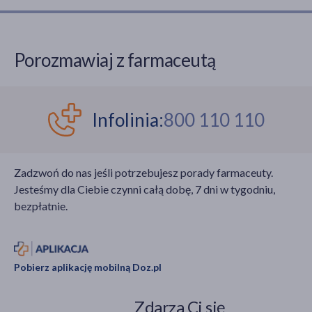
kompresów, po
normalnej są obojętne, i
używanie ochrony
powoduje dyskomfort,
przeciwsłonecznej oraz
zaczerwienienie
Porozmawiaj z farmaceutą
dbanie o dietę bogatą
czy pieczenie. Właściwa
w antyoksydanty –
diagnoza oraz
wszystko ma znaczenie,
odpowiednio dobrana
jeśli chcemy, aby nasze
pielęgnacja, oparta na
Infolinia:
800 110 110
spojrzenie było świeże i
odbudowie bariery
rozświetlone.
hydrolipidowej, są
kluczowe dla
Zadzwoń do nas jeśli potrzebujesz porady farmaceuty.
przywrócenia równowagi
Jesteśmy dla Ciebie czynni całą dobę, 7 dni w tygodniu,
skóry i jej zdrowego
bezpłatnie.
wyglądu.
Pobierz aplikację mobilną Doz.pl
Zdarza Ci się