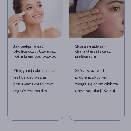
Jak pielęgnować
Skóra wrażliwa –
okolicę oczu? Czym się
charakterystyka i
różni krem pod oczy od
pielęgnacja
kremu do twarzy?
Pielęgnacja okolicy oczu
Skóra wrażliwa to
jest bardzo ważna,
problem, z którym
ponieważ skóra w tym
zmaga się coraz większa
rejonie jest bardzo
część populacji. Szacuje
delikatna i wrażliwa.
się, że może on
Począwszy od
dotyczyć nawet
delikatnego usuwania
połowy ludzi na świecie.
makijażu,
Cera wrażliwa
stosowanie kremów
reaguje gwałtownie na
pod oczy i zimnych
czynniki, które dla cery