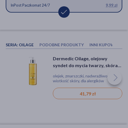
InPost Paczkomat 24/7
9,99 zł
SERIA:
OILAGE
PODOBNE PRODUKTY
INNI KUPOWALI R
Skinimal D, krem korygujący pod
Dermedic Oilage, naprawczy
Dermedic Oilage, olejowy
oczy, 15 ml
krem na noc przywracający
syndet do mycia twarzy, skóra
gęstość skóry, 50 g
wrażliwa, 200 ml
krem, suchość, wiotkość skóry
krem, zmarszczki, wiotkość skóry,
olejek, zmarszczki, nadwrażliwość,
nadwrażliwość
wiotkość skóry, dla alergików
29,99 zł
77,49 zł
41,79 zł