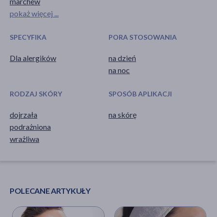
marchew
pokaż więcej ...
SPECYFIKA
PORA STOSOWANIA
Dla alergików
na dzień
na noc
RODZAJ SKÓRY
SPOSÓB APLIKACJI
dojrzała
na skórę
podrażniona
wrażliwa
POLECANE ARTYKUŁY