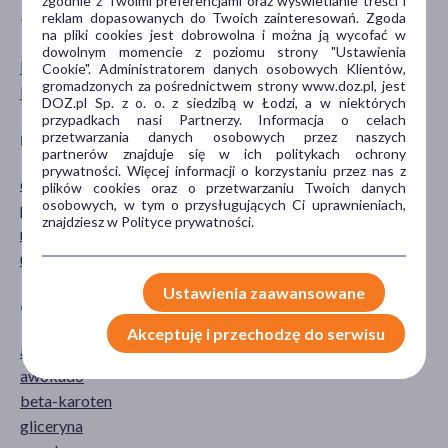
zgodnie z Twoimi preferencjami oraz wyświetlanie treści i
reklam dopasowanych do Twoich zainteresowań. Zgoda
TYP PRODUKTU
POSTAĆ
na pliki cookies jest dobrowolna i można ją wycofać w
dowolnym momencie z poziomu strony "Ustawienia
Dermokosmetyk
krem
Cookie". Administratorem danych osobowych Klientów,
gromadzonych za pośrednictwem strony www.doz.pl, jest
Kosmetyk
DOZ.pl Sp. z o. o. z siedzibą w Łodzi, a w niektórych
przypadkach nasi Partnerzy. Informacja o celach
przetwarzania danych osobowych przez naszych
DZIAŁANIE/WŁAŚCIWOŚCI
PROBLEM
partnerów znajduje się w ich politykach ochrony
prywatności. Więcej informacji o korzystaniu przez nas z
ochronne
obrzęk
plików cookies oraz o przetwarzaniu Twoich danych
osobowych, w tym o przysługujących Ci uprawnieniach,
przeciwobrzękowe
wiotkość skóry
znajdziesz w Polityce prywatności.
regenerujące
zmarszczki
ujędrniające
Ustawienia zaawansowane
GŁÓWNY SKŁADNIK
CZĘŚĆ CIAŁA
Akceptuję i przechodzę do serwisu
alantoina
oczy
awokado
beta-karoten
gliceryna