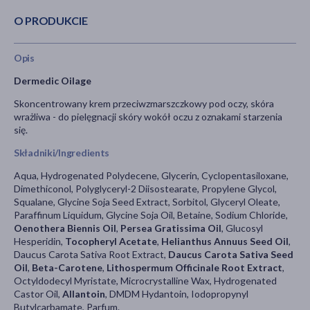
O PRODUKCIE
Opis
Dermedic Oilage
Skoncentrowany krem przeciwzmarszczkowy pod oczy, skóra
wrażliwa - do pielęgnacji skóry wokół oczu z oznakami starzenia
się.
Składniki/Ingredients
Aqua, Hydrogenated Polydecene, Glycerin, Cyclopentasiloxane,
Dimethiconol, Polyglyceryl-2 Diisostearate, Propylene Glycol,
Squalane, Glycine Soja Seed Extract, Sorbitol, Glyceryl Oleate,
Paraffinum Liquidum, Glycine Soja Oil, Betaine, Sodium Chloride,
Oenothera Biennis Oil
,
Persea Gratissima Oil
, Glucosyl
Hesperidin,
Tocopheryl Acetate
,
Helianthus Annuus Seed Oil
,
Daucus Carota Sativa Root Extract,
Daucus Carota Sativa Seed
Oil
,
Beta-Carotene
,
Lithospermum Officinale Root Extract
,
Octyldodecyl Myristate, Microcrystalline Wax, Hydrogenated
Castor Oil,
Allantoin
, DMDM Hydantoin, Iodopropynyl
Butylcarbamate, Parfum.