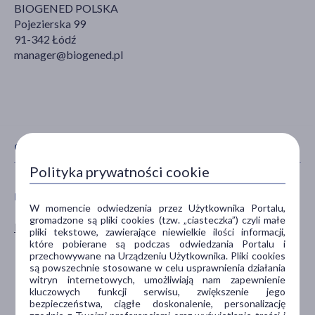
BIOGENED POLSKA
Pojezierska 99
91-342 Łódź
manager@biogened.pl
CECHY PRODUKTU
Polityka prywatności cookie
PŁEĆ
WIEK
W momencie odwiedzenia przez Użytkownika Portalu,
gromadzone są pliki cookies (tzw. „ciasteczka”) czyli małe
Kobieta
dla dorosłych
pliki tekstowe, zawierające niewielkie ilości informacji,
które pobierane są podczas odwiedzania Portalu i
dla seniorów
przechowywane na Urządzeniu Użytkownika. Pliki cookies
40+
są powszechnie stosowane w celu usprawnienia działania
60+
witryn internetowych, umożliwiają nam zapewnienie
kluczowych funkcji serwisu, zwiększenie jego
50+
bezpieczeństwa, ciągłe doskonalenie, personalizację