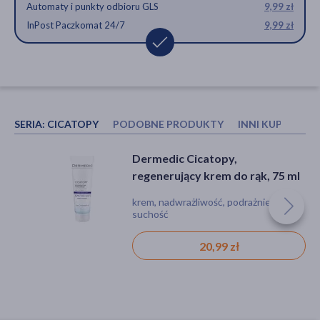
Automaty i punkty odbioru GLS
9,99 zł
InPost Paczkomat 24/7
9,99 zł
SERIA:
CICATOPY
PODOBNE PRODUKTY
INNI KUPOWALI
Dermedic Emolient Linum Baby,
Dermedic Hydrain 3 Hialuro,
Dermedic Cicatopy,
masło intensywnie
masło ultranawadniające, 225 ml
regenerujący krem do rąk, 75 ml
natłuszczające do twarzy i ciała,
masło, podrażnienie, suchość, stan
masło, suchość
krem, nadwrażliwość, podrażnienie,
225 g
zapalny, azs (atopowe zapalenie skóry),
suchość
świąd, łuszczyca, zaczerwienienie, dla
alergików
57,19 zł
46,69 zł
20,99 zł