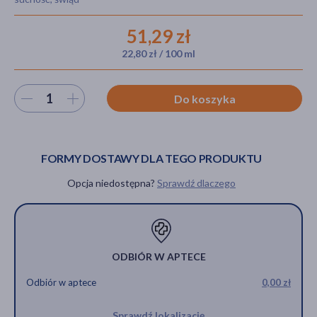
51,29 zł
22,80 zł / 100 ml
akijażu
Wybierz ilość
Do koszyka
Hit
FORMY DOSTAWY DLA TEGO PRODUKTU
Opcja niedostępna?
Sprawdź dlaczego
ODBIÓR W APTECE
Odbiór w aptece
0,00 zł
Sprawdź lokalizację