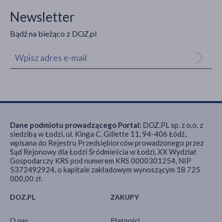
Newsletter
Bądź na bieżąco z DOZ.pl
Dane podmiotu prowadzącego Portal:
DOZ.PL sp. z o.o. z
siedzibą w Łodzi, ul. Kinga C. Gillette 11, 94-406 Łódź,
wpisana do Rejestru Przedsiębiorców prowadzonego przez
Sąd Rejonowy dla Łodzi Śródmieścia w Łodzi, XX Wydział
Gospodarczy KRS pod numerem KRS 0000301254, NIP
5372492924, o kapitale zakładowym wynoszącym 18 725
000,00 zł.
DOZ.PL
ZAKUPY
O nas
Płatności