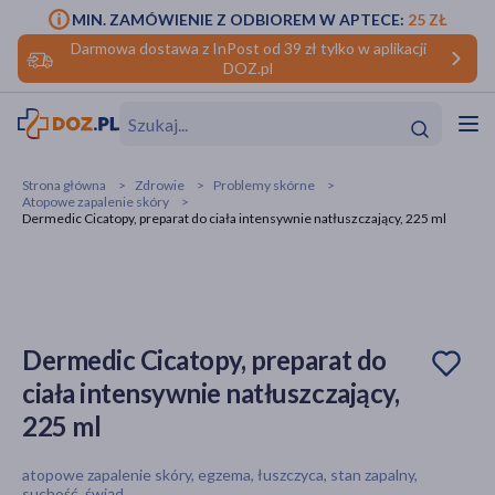
MIN. ZAMÓWIENIE Z ODBIOREM W APTECE:
25 ZŁ
Darmowa dostawa z InPost od 39 zł tylko w aplikacji
DOZ.pl
w
Hit
Hit
Strona główna
Zdrowie
Problemy skórne
Atopowe zapalenie skóry
ofory
Dermedic Cicatopy, preparat do ciała intensywnie natłuszczający, 225 ml
do makijażu
dzieci
ść
Hit
Hit
ące
rmową
kijażu
Dermedic Cicatopy, preparat do
ść
Hit
ciała intensywnie natłuszczający,
225 ml
w
Hit
Hit
atopowe zapalenie skóry, egzema, łuszczyca, stan zapalny,
ść
Hit
suchość, świąd