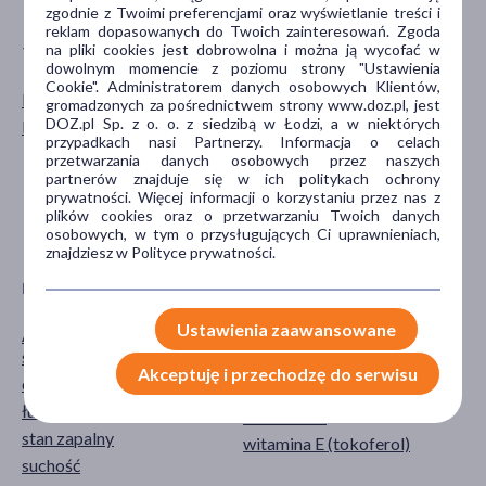
zgodnie z Twoimi preferencjami oraz wyświetlanie treści i
reklam dopasowanych do Twoich zainteresowań. Zgoda
na pliki cookies jest dobrowolna i można ją wycofać w
TYP PRODUKTU
DZIAŁANIE/WŁAŚCIWOŚCI
dowolnym momencie z poziomu strony "Ustawienia
Cookie". Administratorem danych osobowych Klientów,
Dermokosmetyk
łagodzące
gromadzonych za pośrednictwem strony www.doz.pl, jest
DOZ.pl Sp. z o. o. z siedzibą w Łodzi, a w niektórych
Kosmetyk
natłuszczające
przypadkach nasi Partnerzy. Informacja o celach
nawilżające
przetwarzania danych osobowych przez naszych
partnerów znajduje się w ich politykach ochrony
ochronne
prywatności. Więcej informacji o korzystaniu przez nas z
przeciwświądowe
plików cookies oraz o przetwarzaniu Twoich danych
osobowych, w tym o przysługujących Ci uprawnieniach,
pokaż więcej ...
znajdziesz w Polityce prywatności.
PROBLEM
GŁÓWNY SKŁADNIK
Ustawienia zaawansowane
AZS (atopowe zapalenie
gliceryna
skóry)
kakao
Akceptuję i przechodzę do serwisu
egzema
masło kakaowe
łuszczyca
masło Shea
stan zapalny
witamina E (tokoferol)
suchość