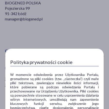
BIOGENED POLSKA
Pojezierska 99
91-342 Łódź
manager@biogened.pl
CECHY PRODUKTU
Polityka prywatności cookie
PŁEĆ
WIEK
W momencie odwiedzenia przez Użytkownika Portalu,
Mężczyzna
dla młodzieży
gromadzone są pliki cookies (tzw. „ciasteczka”) czyli małe
pliki tekstowe, zawierające niewielkie ilości informacji,
Kobieta
dla dorosłych
które pobierane są podczas odwiedzania Portalu i
dla seniorów
przechowywane na Urządzeniu Użytkownika. Pliki cookies
są powszechnie stosowane w celu usprawnienia działania
20+
witryn internetowych, umożliwiają nam zapewnienie
30+
kluczowych funkcji serwisu, zwiększenie jego
bezpieczeństwa, ciągłe doskonalenie, personalizację
pokaż więcej ...