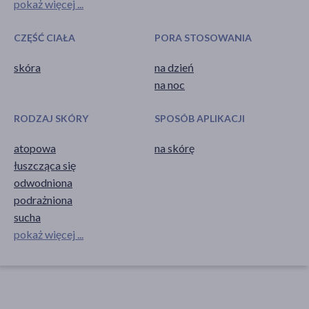
pokaż więcej ...
CZĘŚĆ CIAŁA
PORA STOSOWANIA
skóra
na dzień
na noc
RODZAJ SKÓRY
SPOSÓB APLIKACJI
atopowa
na skórę
łuszcząca się
odwodniona
podrażniona
sucha
pokaż więcej ...