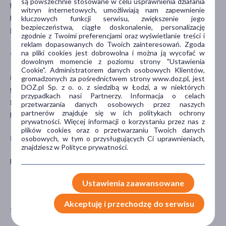
są powszechnie stosowane w celu usprawnienia działania
regenerujące
witryn internetowych, umożliwiają nam zapewnienie
rozświetlające
kluczowych funkcji serwisu, zwiększenie jego
bezpieczeństwa, ciągłe doskonalenie, personalizację
pokaż więcej ...
zgodnie z Twoimi preferencjami oraz wyświetlanie treści i
reklam dopasowanych do Twoich zainteresowań. Zgoda
na pliki cookies jest dobrowolna i można ją wycofać w
GŁÓWNY SKŁADNIK
CZĘŚĆ CIAŁA
dowolnym momencie z poziomu strony "Ustawienia
Cookie". Administratorem danych osobowych Klientów,
alantoina
skóra
gromadzonych za pośrednictwem strony www.doz.pl, jest
DOZ.pl Sp. z o. o. z siedzibą w Łodzi, a w niektórych
dimetikon
szyja
przypadkach nasi Partnerzy. Informacja o celach
gliceryna
twarz
przetwarzania danych osobowych przez naszych
partnerów znajduje się w ich politykach ochrony
retinol
prywatności. Więcej informacji o korzystaniu przez nas z
plików cookies oraz o przetwarzaniu Twoich danych
PORA STOSOWANIA
RODZAJ SKÓRY
osobowych, w tym o przysługujących Ci uprawnieniach,
znajdziesz w Polityce prywatności.
na noc
dojrzała
odwodniona
Ustawienia zaawansowane
sucha
Akceptuję i przechodzę do serwisu
SPOSÓB APLIKACJI