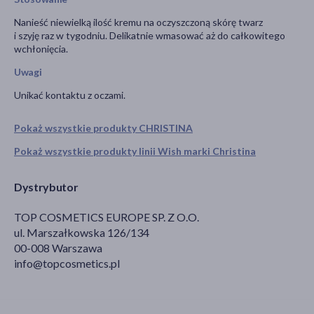
Nanieść niewielką ilość kremu na oczyszczoną skórę twarz
i szyję raz w tygodniu. Delikatnie wmasować aż do całkowitego
wchłonięcia.
Uwagi
Unikać kontaktu z oczami.
Pokaż wszystkie produkty CHRISTINA
Pokaż wszystkie produkty linii Wish marki Christina
Dystrybutor
TOP COSMETICS EUROPE SP. Z O.O.
ul. Marszałkowska 126/134
00-008 Warszawa
info@topcosmetics.pl