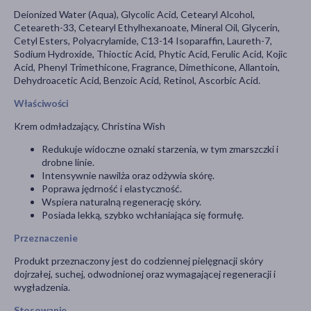
Deionized Water (Aqua), Glycolic Acid, Cetearyl Alcohol,
Ceteareth-33, Cetearyl Ethylhexanoate, Mineral Oil, Glycerin,
Cetyl Esters, Polyacrylamide, C13-14 Isoparaffin, Laureth-7,
Sodium Hydroxide, Thioctic Acid, Phytic Acid, Ferulic Acid, Kojic
Acid, Phenyl Trimethicone, Fragrance, Dimethicone, Allantoin,
Dehydroacetic Acid, Benzoic Acid, Retinol, Ascorbic Acid.
Właściwości
Krem odmładzający, Christina Wish
Redukuje widoczne oznaki starzenia, w tym zmarszczki i
drobne linie.
Intensywnie nawilża oraz odżywia skórę.
Poprawa jędrność i elastyczność.
Wspiera naturalną regenerację skóry.
Posiada lekką, szybko wchłaniająca się formułę.
Przeznaczenie
Produkt przeznaczony jest do codziennej pielęgnacji skóry
dojrzałej, suchej, odwodnionej oraz wymagającej regeneracji i
wygładzenia.
Stosowanie