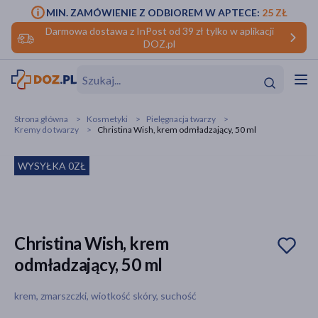
MIN. ZAMÓWIENIE Z ODBIOREM W APTECE:
25 ZŁ
Darmowa dostawa z InPost od 39 zł tylko w aplikacji
DOZ.pl
w
Hit
Hit
Strona główna
Kosmetyki
Pielęgnacja twarzy
Kremy do twarzy
Christina Wish, krem odmładzający, 50 ml
ofory
WYSYŁKA 0ZŁ
do makijażu
dzieci
ść
Hit
Hit
ące
rmową
kijażu
Christina Wish, krem
ść
Hit
odmładzający, 50 ml
w
Hit
Hit
krem, zmarszczki, wiotkość skóry, suchość
ść
Hit