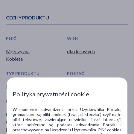
CECHY PRODUKTU
PŁEĆ
WIEK
Mężczyzna
dla dorosłych
Kobieta
TYP PRODUKTU
POSTAĆ
Kosmetyk
krem
Polityka prywatności cookie
DZIAŁANIE/WŁAŚCIWOŚCI
PROBLEM
W momencie odwiedzenia przez Użytkownika Portalu,
nawilżające
suchość
gromadzone są pliki cookies (tzw. „ciasteczka”) czyli małe
pliki tekstowe, zawierające niewielkie ilości informacji,
odżywcze
wiotkość skóry
które pobierane są podczas odwiedzania Portalu i
przeciwzmarszczkowe
zmarszczki
przechowywane na Urządzeniu Użytkownika. Pliki cookies