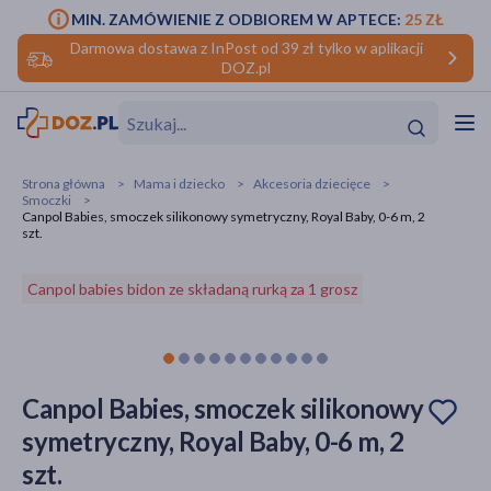
MIN. ZAMÓWIENIE Z ODBIOREM W APTECE:
25 ZŁ
Darmowa dostawa z InPost od 39 zł tylko w aplikacji
DOZ.pl
w
Hit
Hit
Strona główna
Mama i dziecko
Akcesoria dziecięce
Smoczki
ofory
Canpol Babies, smoczek silikonowy symetryczny, Royal Baby, 0-6 m, 2
szt.
do makijażu
dzieci
ść
Hit
Hit
Canpol babies bidon ze składaną rurką za 1 grosz
ące
rmową
kijażu
ść
Hit
Canpol Babies, smoczek silikonowy
w
Hit
Hit
symetryczny, Royal Baby, 0-6 m, 2
szt.
ść
Hit