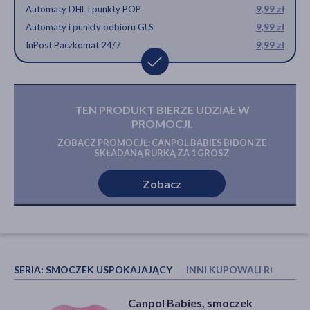
Automaty DHL i punkty POP
9,99 zł
Automaty i punkty odbioru GLS
9,99 zł
InPost Paczkomat 24/7
9,99 zł
TEN PRODUKT BIERZE UDZIAŁ W
PROMOCJI.
ZOBACZ PROMOCJĘ: CANPOL BABIES BIDON ZE
SKŁADANĄ RURKĄ ZA 1 GROSZ
Zobacz
SERIA:
SMOCZEK USPOKAJAJĄCY
INNI KUPOWALI RÓWNIE
Bella Mamma, podkłady
Canpol Babies, smoczek