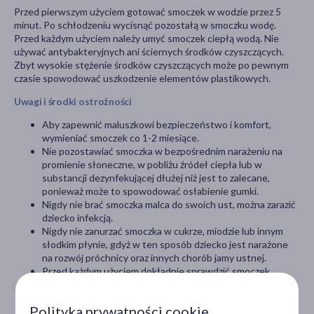
Przed pierwszym użyciem gotować smoczek w wodzie przez 5
minut. Po schłodzeniu wycisnąć pozostałą w smoczku wodę.
Przed każdym użyciem należy umyć smoczek ciepłą wodą. Nie
używać antybakteryjnych ani ściernych środków czyszczących.
Zbyt wysokie stężenie środków czyszczących może po pewnym
czasie spowodować uszkodzenie elementów plastikowych.
Uwagi i środki ostrożności
Aby zapewnić maluszkowi bezpieczeństwo i komfort,
wymieniać smoczek co 1-2 miesiące.
Nie pozostawiać smoczka w bezpośrednim narażeniu na
promienie słoneczne, w pobliżu źródeł ciepła lub w
substancji dezynfekującej dłużej niż jest to zalecane,
ponieważ może to spowodować osłabienie gumki.
Nigdy nie brać smoczka malca do swoich ust, można zarazić
dziecko infekcją.
Nigdy nie zanurzać smoczka w cukrze, miodzie lub innym
słodkim płynie, gdyż w ten sposób dziecko jest narażone
na rozwój próchnicy oraz innych chorób jamy ustnej.
Przed każdym użyciem dokładnie sprawdzić smoczek.
Rozciągnąć gumę we wszystkich kierunkach. W przypadku
jakichkolwiek uszkodzeń wyrzucić produkt.
Polityka prywatności cookie
Smoczek z popękaną lub matową gumką wymienić na nowy,