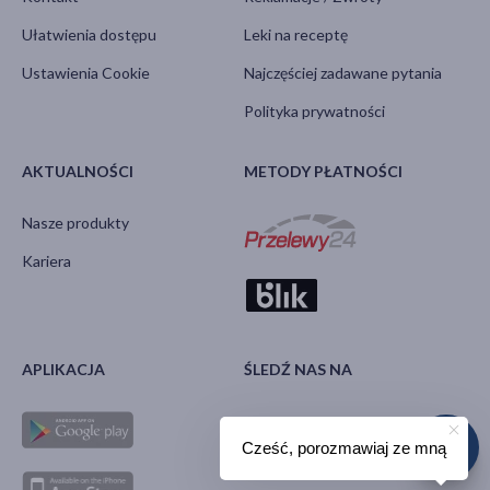
Ułatwienia dostępu
Leki na receptę
Ustawienia Cookie
Najczęściej zadawane pytania
Polityka prywatności
AKTUALNOŚCI
METODY PŁATNOŚCI
Nasze produkty
Kariera
APLIKACJA
ŚLEDŹ NAS NA
Cześć, porozmawiaj ze mną