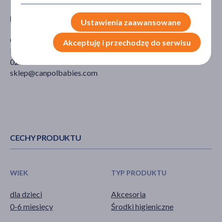
Producent
Ustawienia zaawansowane
Canpol Sp. z o. o.
Akceptuję i przechodzę do serwisu
Puławska 430
02-884 Warszawa
sklep@canpolbabies.com
CECHY PRODUKTU
WIEK
TYP PRODUKTU
dla dzieci
Akcesoria
0-6 miesięcy
Środki higieniczne