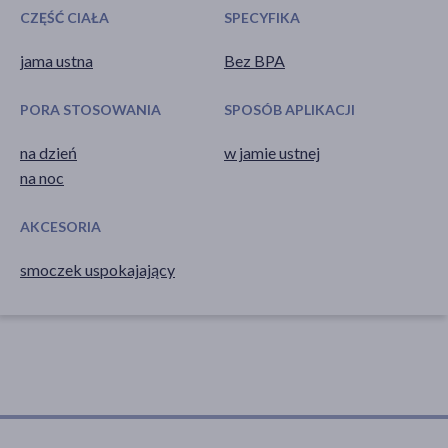
CZĘŚĆ CIAŁA
SPECYFIKA
jama ustna
Bez BPA
PORA STOSOWANIA
SPOSÓB APLIKACJI
na dzień
w jamie ustnej
na noc
AKCESORIA
smoczek uspokajający