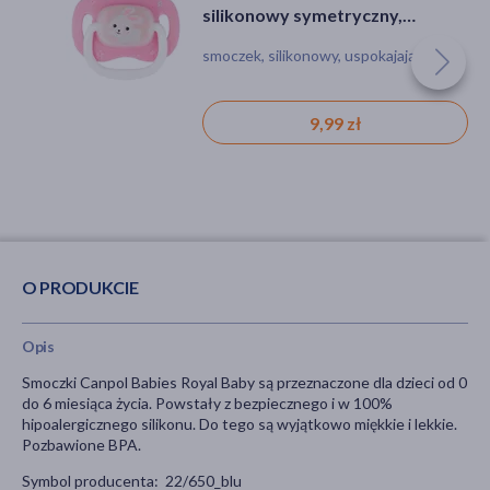
higieniczne, poporodowe, 10 szt.
silikonowy symetryczny,
Bunny&Company, różowy, 18
środki higieniczne
smoczek, silikonowy, uspokajający
m+, 1 szt.
6,39 zł
9,99 zł
O PRODUKCIE
Opis
Smoczki Canpol Babies
Royal Baby
są przeznaczone dla dzieci od 0
do 6 miesiąca życia. Powstały z bezpiecznego i w 100%
hipoalergicznego silikonu. Do tego są wyjątkowo miękkie i lekkie.
Pozbawione BPA.
Symbol producenta:
22/650_blu