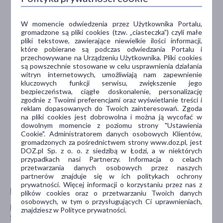
nim dziecko odgryzie jej fragment i się zadławi.
Jeżeli dziecko ma już ząbki i korzysta ze smoczka, regularnie
W momencie odwiedzenia przez Użytkownika Portalu,
sprawdzać czy gumka nie została nadgryziona.
gromadzone są pliki cookies (tzw. „ciasteczka”) czyli małe
Jeżeli zdarzy się sytuacja, że dziecko umieści cały smoczek
pliki tekstowe, zawierające niewielkie ilości informacji,
do uspokajania w jamie ustnej NIE NALEŻY WPADAĆ W
które pobierane są podczas odwiedzania Portalu i
PANIKĘ. Smoczek do uspokajania jest tak zbudowany, że
przechowywane na Urządzeniu Użytkownika. Pliki cookies
nie może zostać połknięty przez dziecko. Gdy tylko
są powszechnie stosowane w celu usprawnienia działania
zostanie zauważone, że maluch włożył cały smoczek do
witryn internetowych, umożliwiają nam zapewnienie
kluczowych funkcji serwisu, zwiększenie jego
ust, usunąć go z jego buzi najdelikatniej jak to możliwe.
bezpieczeństwa, ciągłe doskonalenie, personalizację
Zaleca się odstawienie smoczka u dzieci w wieku 3 lat.
zgodnie z Twoimi preferencjami oraz wyświetlanie treści i
reklam dopasowanych do Twoich zainteresowań. Zgoda
na pliki cookies jest dobrowolna i można ją wycofać w
dowolnym momencie z poziomu strony "Ustawienia
Cookie". Administratorem danych osobowych Klientów,
gromadzonych za pośrednictwem strony www.doz.pl, jest
DOZ.pl Sp. z o. o. z siedzibą w Łodzi, a w niektórych
przypadkach nasi Partnerzy. Informacja o celach
przetwarzania danych osobowych przez naszych
partnerów znajduje się w ich politykach ochrony
prywatności. Więcej informacji o korzystaniu przez nas z
Pokaż wszystkie produkty CANPOL
plików cookies oraz o przetwarzaniu Twoich danych
osobowych, w tym o przysługujących Ci uprawnieniach,
Pokaż wszystkie produkty linii Smoczek Uspokajający marki
znajdziesz w Polityce prywatności.
Canpol