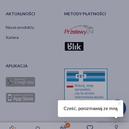
AKTUALNOŚCI
METODY PŁATNOŚCI
Nasze produkty
Kariera
APLIKACJA
Cześć, porozmawiaj ze mną
Strona GIW
Dane kontaktowe WIW Łódź
0