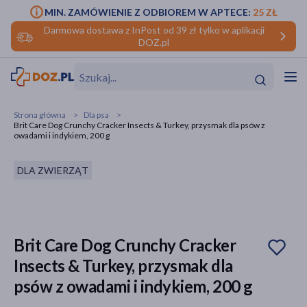
MIN. ZAMÓWIENIE Z ODBIOREM W APTECE:
25 ZŁ
Darmowa dostawa z InPost od 39 zł tylko w aplikacji
DOZ.pl
w
Hit
Hit
Strona główna
Dla psa
Brit Care Dog Crunchy Cracker Insects & Turkey, przysmak dla psów z
ofory
owadami i indykiem, 200 g
do makijażu
dzieci
ść
Hit
Hit
DLA ZWIERZĄT
ące
rmową
kijażu
ść
Hit
Brit Care Dog Crunchy Cracker
Insects & Turkey, przysmak dla
w
Hit
Hit
psów z owadami i indykiem, 200 g
ść
Hit