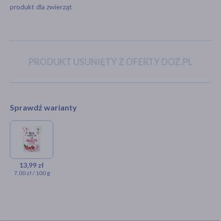
produkt dla zwierząt
akijażu
PRODUKT USUNIĘTY Z OFERTY DOZ.PL
Hit
Sprawdź warianty
DLA ZWIERZĄT
Brit Care Dog Crunchy
Cracker Insects & Lamb,
13,99 zł
7,00 zł / 100 g
przysmak dla psów z
owadami i jagnięciną, 200 g
13,99 zł