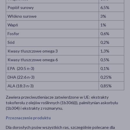
Popiół surowy
6,5%
Włókno surowe
3%
Wapń
1%
Fosfor
0,6%
Sód
0,2%
Kwasy tłuszczowe omega 3
1,3%
Kwasy tłuszczowe omega 6
0,5%
EPA (20:5 n-3)
0,1%
DHA (22:6 n-3)
0,25%
ALA (18:3 n-3)
0,85%
Zawiera przeciwutleniacze zatwierdzone w UE: ekstrakty
tokoferolu z olejów roślinnych (1b306(i)), palmitynian askorbylu
(1b304) i ekstrakty z rozmarynu.
Przeznaczenie produktu
Dla dorosłych psów wszystkich ras, szczególnie polecane dla