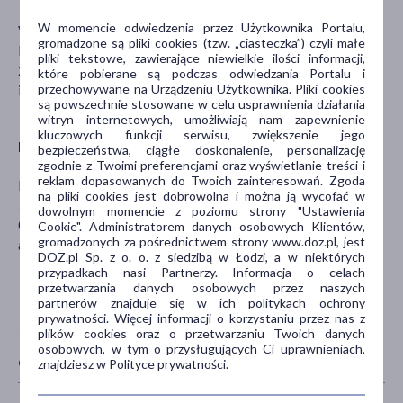
W momencie odwiedzenia przez Użytkownika Portalu,
VAFO PRAHA s.r.o.
gromadzone są pliki cookies (tzw. „ciasteczka”) czyli małe
K Brůdku 94
pliki tekstowe, zawierające niewielkie ilości informacji,
252 19 Chrášťany (Czechy)
które pobierane są podczas odwiedzania Portalu i
info@vafo.com
przechowywane na Urządzeniu Użytkownika. Pliki cookies
są powszechnie stosowane w celu usprawnienia działania
witryn internetowych, umożliwiają nam zapewnienie
kluczowych funkcji serwisu, zwiększenie jego
Dystrybutor
bezpieczeństwa, ciągłe doskonalenie, personalizację
zgodnie z Twoimi preferencjami oraz wyświetlanie treści i
reklam dopasowanych do Twoich zainteresowań. Zgoda
Hurtownia Zoologiczna ARA Sp. z o.o.
na pliki cookies jest dobrowolna i można ją wycofać w
Jutrzenki 83B
dowolnym momencie z poziomu strony "Ustawienia
02-230 Warszawa
Cookie". Administratorem danych osobowych Klientów,
gromadzonych za pośrednictwem strony www.doz.pl, jest
ara@ara.waw.pl
DOZ.pl Sp. z o. o. z siedzibą w Łodzi, a w niektórych
przypadkach nasi Partnerzy. Informacja o celach
przetwarzania danych osobowych przez naszych
partnerów znajduje się w ich politykach ochrony
prywatności. Więcej informacji o korzystaniu przez nas z
plików cookies oraz o przetwarzaniu Twoich danych
osobowych, w tym o przysługujących Ci uprawnieniach,
CECHY PRODUKTU
znajdziesz w Polityce prywatności.