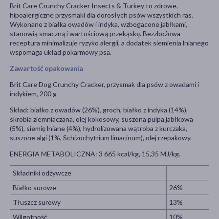
Brit Care Crunchy Cracker Insects & Turkey to zdrowe,
hipoalergiczne przysmaki dla dorosłych psów wszystkich ras.
Wykonane z białka owadów i indyka, wzbogacone jabłkami,
stanowią smaczną i wartościową przekąskę. Bezzbożowa
receptura minimalizuje ryzyko alergii, a dodatek siemienia lnianego
wspomaga układ pokarmowy psa.
Zawartość opakowania
Brit Care Dog Crunchy Cracker, przysmak dla psów z owadami i
indykiem, 200 g
Skład: białko z owadów (26%), groch, białko z indyka (14%),
skrobia ziemniaczana, olej kokosowy, suszona pulpa jabłkowa
(5%), siemię lniane (4%), hydrolizowana wątroba z kurczaka,
suszone algi (1%, Schizochytrium limacinum), olej rzepakowy.
ENERGIA METABOLICZNA: 3 665 kcal/kg, 15,35 MJ/kg.
Składniki odżywcze
Białko surowe
26%
Tłuszcz surowy
13%
Wilgotność
10%