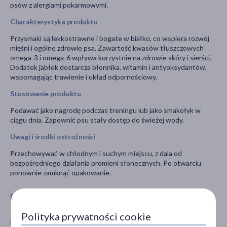
psów z alergiami pokarmowymi.​
Charakterystyka produktu
Przysmaki są lekkostrawne i bogate w białko, co wspiera rozwój
mięśni i ogólne zdrowie psa. Zawartość kwasów tłuszczowych
omega-3 i omega-6 wpływa korzystnie na zdrowie skóry i sierści.
Dodatek jabłek dostarcza błonnika, witamin i antyoksydantów,
wspomagając trawienie i układ odpornościowy.
Stosowanie produktu
Podawać jako nagrodę podczas treningu lub jako smakołyk w
ciągu dnia. Zapewnić psu stały dostęp do świeżej wody.
Uwagi i środki ostrożności
Przechowywać w chłodnym i suchym miejscu, z dala od
bezpośredniego działania promieni słonecznych. Po otwarciu
ponownie zamknąć opakowanie.
Pokaż wszystkie produkty BRIT CARE
Polityka prywatności cookie
Producent