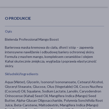
O PRODUKCIE
Opis
Bielenda Professional Mango Boost
Barierowa maska kremowa do ciała, dłoni i stóp – zapewnia
intensywne nawilżenie i odbudowę bariery ochronnej skóry.
Formuła z masłem mango, kompleksem ceramidów i olejem
Kahai skutecznie zmiękcza, wygładza i poprawia elastyczność
skóry.
Składniki/Ingredients
Aqua (Water), Glycerin, Isononyl Isononanoate, Cetearyl Alcohol,
Glyceryl Stearate, Glucose, Olus (Vegetable) Oil, Cocos Nucifera
(Coconut) Oil, Squalane, Sodium Lactate, Lanolin, Caryodendron
Orinocense (Kahai) Seed Oil, Mangifera Indica (Mango) Seed
Butter, Alpha-Glucan Oligosaccharide, Polymnia Sonchifolia Root
Juice, Beta-Carotene, Maltodextrin, Mangifera Indica (Mango)