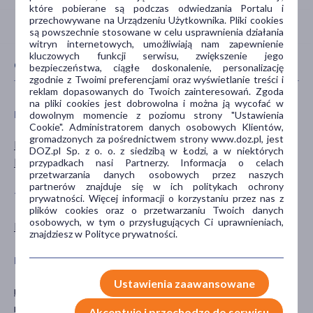
które pobierane są podczas odwiedzania Portalu i
przechowywane na Urządzeniu Użytkownika. Pliki cookies
są powszechnie stosowane w celu usprawnienia działania
witryn internetowych, umożliwiają nam zapewnienie
kluczowych funkcji serwisu, zwiększenie jego
CECHY PRODUKTU
bezpieczeństwa, ciągłe doskonalenie, personalizację
zgodnie z Twoimi preferencjami oraz wyświetlanie treści i
reklam dopasowanych do Twoich zainteresowań. Zgoda
na pliki cookies jest dobrowolna i można ją wycofać w
PŁEĆ
WIEK
dowolnym momencie z poziomu strony "Ustawienia
Cookie". Administratorem danych osobowych Klientów,
gromadzonych za pośrednictwem strony www.doz.pl, jest
Mężczyzna
dla dorosłych
DOZ.pl Sp. z o. o. z siedzibą w Łodzi, a w niektórych
Kobieta
przypadkach nasi Partnerzy. Informacja o celach
przetwarzania danych osobowych przez naszych
partnerów znajduje się w ich politykach ochrony
TYP PRODUKTU
POSTAĆ
prywatności. Więcej informacji o korzystaniu przez nas z
plików cookies oraz o przetwarzaniu Twoich danych
osobowych, w tym o przysługujących Ci uprawnieniach,
Kosmetyk
maseczka
znajdziesz w Polityce prywatności.
DZIAŁANIE/WŁAŚCIWOŚCI
PROBLEM
Ustawienia zaawansowane
nawilżające
suchość
regenerujące
Akceptuję i przechodzę do serwisu