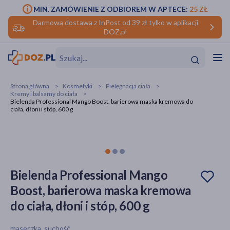
MIN. ZAMÓWIENIE Z ODBIOREM W APTECE:
25 ZŁ
Darmowa dostawa z InPost od 39 zł tylko w aplikacji
DOZ.pl
w
Hit
Hit
Strona główna
Kosmetyki
Pielęgnacja ciała
Kremy i balsamy do ciała
ofory
Bielenda Professional Mango Boost, barierowa maska kremowa do
ciała, dłoni i stóp, 600 g
do makijażu
dzieci
ść
Hit
Hit
ące
rmową
kijażu
Bielenda Professional Mango
ść
Hit
Boost, barierowa maska kremowa
w
Hit
Hit
do ciała, dłoni i stóp, 600 g
ść
Hit
maseczka, suchość