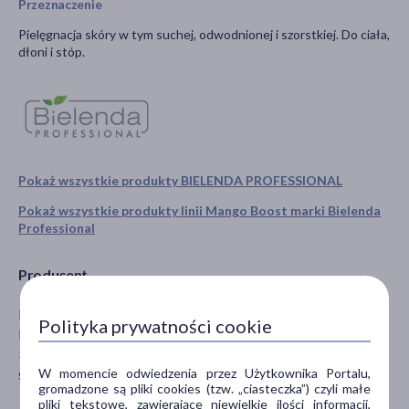
Przeznaczenie
Pielęgnacja skóry w tym suchej, odwodnionej i szorstkiej. Do ciała,
dłoni i stóp.
Pokaż wszystkie produkty BIELENDA PROFESSIONAL
Pokaż wszystkie produkty linii Mango Boost marki Bielenda
Professional
Producent
BIELENDA
Polityka prywatności cookie
Fabryczna 20
31-553 Kraków
W momencie odwiedzenia przez Użytkownika Portalu,
sklep@bielenda.com
gromadzone są pliki cookies (tzw. „ciasteczka”) czyli małe
pliki tekstowe, zawierające niewielkie ilości informacji,