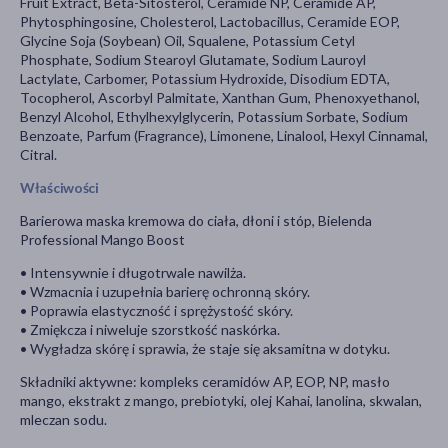
Fruit Extract, Beta-Sitosterol, Ceramide NP, Ceramide AP,
Phytosphingosine, Cholesterol, Lactobacillus, Ceramide EOP,
Glycine Soja (Soybean) Oil, Squalene, Potassium Cetyl
Phosphate, Sodium Stearoyl Glutamate, Sodium Lauroyl
Lactylate, Carbomer, Potassium Hydroxide, Disodium EDTA,
Tocopherol, Ascorbyl Palmitate, Xanthan Gum, Phenoxyethanol,
Benzyl Alcohol, Ethylhexylglycerin, Potassium Sorbate, Sodium
Benzoate, Parfum (Fragrance), Limonene, Linalool, Hexyl Cinnamal,
Citral.
Właściwości
Barierowa maska kremowa do ciała, dłoni i stóp, Bielenda
Professional Mango Boost
• Intensywnie i długotrwale nawilża.
• Wzmacnia i uzupełnia barierę ochronną skóry.
• Poprawia elastyczność i sprężystość skóry.
• Zmiękcza i niweluje szorstkość naskórka.
• Wygładza skórę i sprawia, że staje się aksamitna w dotyku.
Składniki aktywne: kompleks ceramidów AP, EOP, NP, masło
mango, ekstrakt z mango, prebiotyki, olej Kahai, lanolina, skwalan,
mleczan sodu.