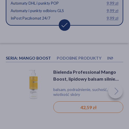
Automaty DHL i punkty POP
9,99 zł
Automaty i punkty odbioru GLS
9,99 zł
InPost Paczkomat 24/7
9,99 zł
SERIA:
MANGO BOOST
PODOBNE PRODUKTY
INNI KUP
Bielenda Professional,
Bielenda Professional Mango
Bielenda Professional Mango
arbuzowa maska odżywcza 3 w
Boost, odżywczy peeling do
Boost, lipidowy balsam silnie
1 do ciała, 600 ml
ciała, dłoni i stóp, 550 g
regenerujący do ciała, 500 ml
maseczka, nawilżenie, cellulit, suchość,
peeling, suchość
balsam, podrażnienie, suchość,
poprawa mikrokrążenia
wiotkość skóry
50,59 zł
49,99 zł
42,59 zł