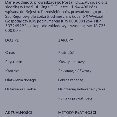
Dane podmiotu prowadzącego Portal:
DOZ.PL sp. z o.o. z
siedzibą w Łodzi, ul. Kinga C. Gillette 11, 94-406 Łódź,
wpisana do Rejestru Przedsiębiorców prowadzonego przez
Sąd Rejonowy dla Łodzi Śródmieścia w Łodzi, XX Wydział
Gospodarczy KRS pod numerem KRS 0000301254, NIP
5372492924, o kapitale zakładowym wynoszącym 18 725
000,00 zł.
DOZ.PL
ZAKUPY
O nas
Płatności
Regulamin
Koszty dostawy
Kontakt
Reklamacje / Zwroty
Ułatwienia dostępu
Leki na receptę
Ustawienia Cookie
Najczęściej zadawane pytania
Polityka prywatności
AKTUALNOŚCI
METODY PŁATNOŚCI