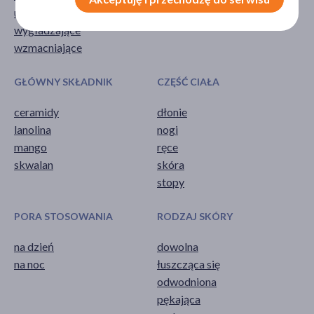
ujędrniające
wygładzające
wzmacniające
GŁÓWNY SKŁADNIK
CZĘŚĆ CIAŁA
ceramidy
dłonie
lanolina
nogi
mango
ręce
skwalan
skóra
stopy
PORA STOSOWANIA
RODZAJ SKÓRY
na dzień
dowolna
na noc
łuszcząca się
odwodniona
pękająca