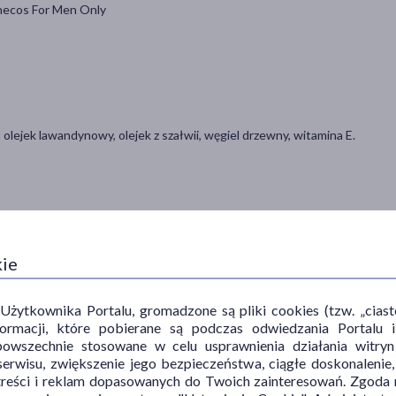
enecos For Men Only
 olejek lawandynowy, olejek z szałwii, węgiel drzewny, witamina E.
kórę twarzy i/lub ciała, delikatnie masuj, a następnie dokładnie
kie
ytkownika Portalu, gromadzone są pliki cookies (tzw. „ciastec
informacji, które pobierane są podczas odwiedzania Portal
. Produkt naturalny, wegański, nie zawiera parabenów, PEG, SLS,
wych.
powszechnie stosowane w celu usprawnienia działania witryn
erwisu, zwiększenie jego bezpieczeństwa, ciągłe doskonalenie
treści i reklam dopasowanych do Twoich zainteresowań. Zgoda n