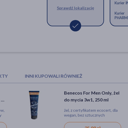
Kurier 
Sprawdź lokalizację
Kurier
PHARM
KTY
INNI KUPOWALI RÓWNIEŻ
żny
Mydlarnia 4 Szpaki,
Benecos For Men Only, żel
w
yn
t do
naturalny dezodorant w
do mycia 3w1, 250 ml
+
kremie, truskawka i
,
ów,
ów,
nieprzyjemny zapach, potliwość,
żel, z certyfikatem ecocert, dla
tce
werbena, bez dodatku
y
produkt naturalny
wegan, bez sztucznych
ch
sody, 60 ml
barwników, produkt naturalny
y,
33,69 zł
25,99 zł