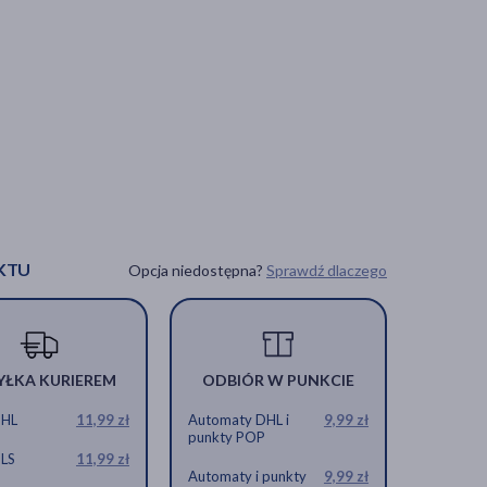
KTU
Opcja niedostępna?
Sprawdź dlaczego
YŁKA KURIEREM
ODBIÓR W PUNKCIE
DHL
11,99 zł
Automaty DHL i
9,99 zł
punkty POP
GLS
11,99 zł
Automaty i punkty
9,99 zł