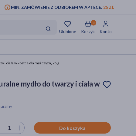
MIN. ZAMÓWIENIE Z ODBIOREM W APTECE:
25 ZŁ
0
Ulubione
Koszyk
Konto
 i ciała w kostce dla mężczyzn, 75 g
ralne mydło do twarzy i ciała w
turalny
ierz ilość
Do koszyka