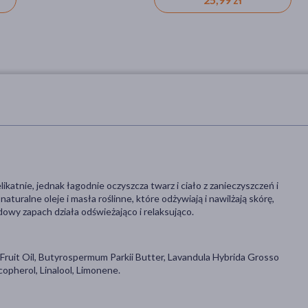
ikatnie, jednak łagodnie oczyszcza twarz i ciało z zanieczyszczeń i
uralne oleje i masła roślinne, które odżywiają i nawilżają skórę,
owy zapach działa odświeżająco i relaksująco.
Fruit Oil, Butyrospermum Parkii Butter, Lavandula Hybrida Grosso
ocopherol, Linalool, Limonene.