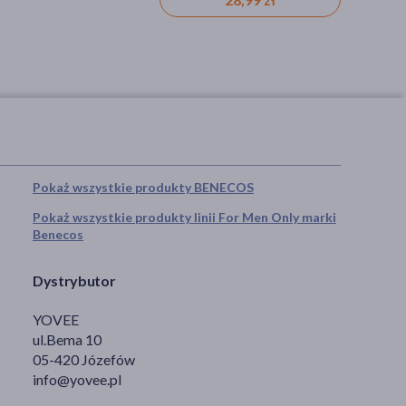
Pokaż wszystkie produkty BENECOS
Pokaż wszystkie produkty linii For Men Only marki
Benecos
Dystrybutor
YOVEE
ul.Bema 10
05-420 Józefów
info@yovee.pl