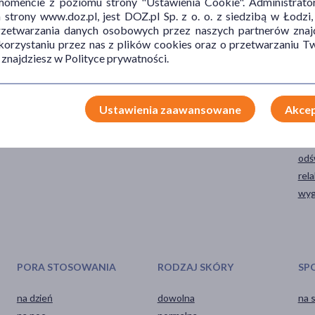
mencie z poziomu strony "Ustawienia Cookie". Administrat
trony www.doz.pl, jest DOZ.pl Sp. z o. o. z siedzibą w Łodzi,
przetwarzania danych osobowych przez naszych partnerów znajd
 korzystaniu przez nas z plików cookies oraz o przetwarzaniu
 znajdziesz w Polityce prywatności.
TYP PRODUKTU
POSTAĆ
DZ
Ustawienia zaawansowane
Akcep
Kosmetyk
mydło
myj
ocz
odś
rel
wyg
PORA STOSOWANIA
RODZAJ SKÓRY
SP
na dzień
dowolna
na 