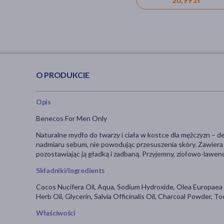
bez parabenów
O PRODUKCIE
Opis
Benecos For Men Only
Naturalne mydło do twarzy i ciała w kostce dla mężczyzn – del
nadmiaru sebum, nie powodując przesuszenia skóry. Zawiera nat
pozostawiając ją gładką i zadbaną. Przyjemny, ziołowo-lawend
Składniki/Ingredients
Cocos Nucifera Oil, Aqua, Sodium Hydroxide, Olea Europaea 
Herb Oil, Glycerin, Salvia Officinalis Oil, Charcoal Powder, T
Właściwości