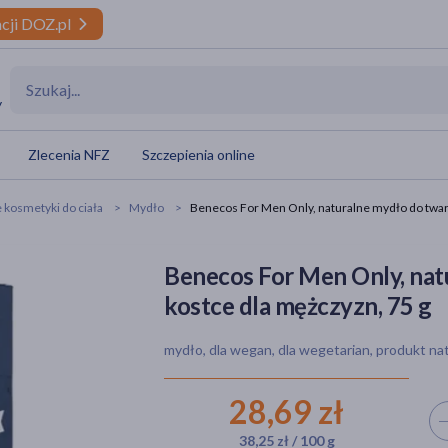
cji DOZ.pl
y
Zlecenia NFZ
Szczepienia online
 kosmetyki do ciała
Mydło
Benecos For Men Only, naturalne mydło do twarzy
Benecos For Men Only, natu
kostce dla mężczyzn, 75 g
mydło, dla wegan, dla wegetarian, produkt na
28,69 zł
Wyb
38,25 zł / 100 g