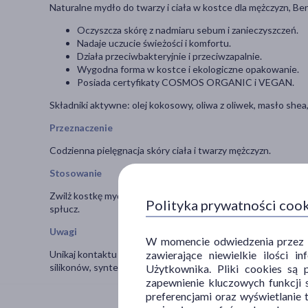
Naturalne mydło do twarzy i ciała w kostce dla mężczyzn, B
Oczyszcza skórę z nadmiaru sebum i zanieczyszczeń.
Nadaje uczucie świeżości i komfortu.
Działa przeciwbakteryjnie i przeciwzapalnie.
Wygodna forma w kostce i ekologiczne opakowanie.
Posiada certyfikaty COSMOS ORGANIC i VEGAN.
Składniki aktywne: olej kokosowy, oliwa z oliwek, masło shea,
Przeznaczenie
Codzienna pielęgnacja skóry ciała i twarzy mężczyzn.
Stosowanie
Zwilż kostkę mydła wodą i spień w dłoniach. Nanieś pianę na s
Polityka prywatności coo
spłucz.
Uwagi
W momencie odwiedzenia przez Uż
zawierające niewielkie ilości 
Unikaj kontaktu z oczami. Wyłącznie do użytku zewnętrznego
silikonów, syntetycznych barwników ani substancji zapacho
Użytkownika. Pliki cookies są 
zapewnienie kluczowych funkcji s
preferencjami oraz wyświetlanie 