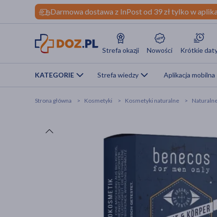
Darmowa dostawa z InPost od 39 zł tylko w aplika
Strefa okazji
Nowości
Krótkie dat
KATEGORIE
Strefa wiedzy
Aplikacja mobilna
Strona główna
Kosmetyki
Kosmetyki naturalne
Naturalne