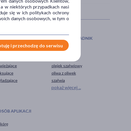
orem danych osobowych Klientów,
 a w niektórych przypadkach nasi
uje się w ich politykach ochrony
 Twoich danych osobowych, w tym o
IAŁANIE/WŁAŚCIWOŚCI
GŁÓWNY SKŁADNIK
tuję i przechodzę do serwisu
ące
masło Shea
yszczające
olej kokosowy
wieżające
olejek szałwiowy
aksujące
oliwa z oliwek
ładzające
szałwia
pokaż więcej ...
OSÓB APLIKACJI
skórę