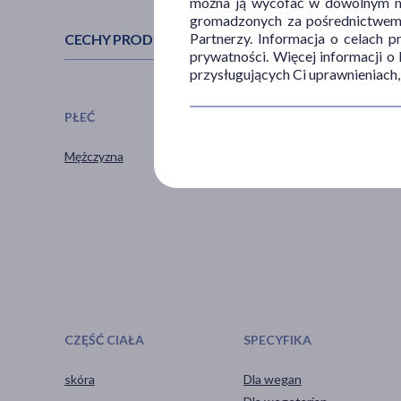
można ją wycofać w dowolnym mo
gromadzonych za pośrednictwem s
Partnerzy. Informacja o celach 
CECHY PRODUKTU
prywatności. Więcej informacji o
przysługujących Ci uprawnieniach,
PŁEĆ
WIEK
Mężczyzna
dla dorosłych
CZĘŚĆ CIAŁA
SPECYFIKA
skóra
Dla wegan