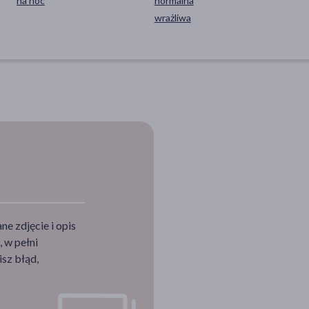
na noc
normalna
wrażliwa
e zdjęcie i opis
 w pełni
sz błąd,