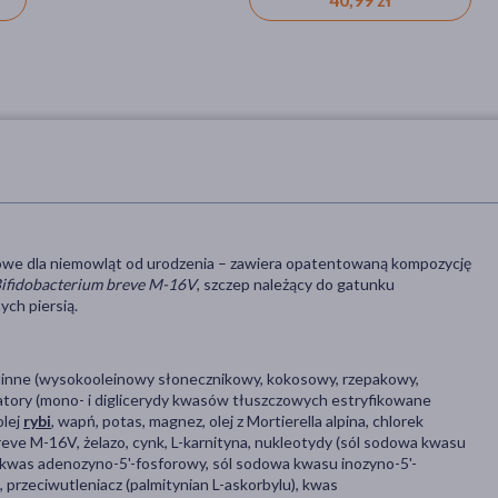
owe dla niemowląt od urodzenia – zawiera opatentowaną kompozycję
ifidobacterium breve M-16V
, szczep należący do gatunku
ych piersią.
oślinne (wysokooleinowy słonecznikowy, kokosowy, rzepakowy,
tory (mono- i diglicerydy kwasów tłuszczowych estryfikowane
olej
rybi
, wapń, potas, magnez, olej z Mortierella alpina, chlorek
breve M-16V, żelazo, cynk, L-karnityna, nukleotydy (sól sodowa kwasu
kwas adenozyno-5'-fosforowy, sól sodowa kwasu inozyno-5'-
rzeciwutleniacz (palmitynian L-askorbylu), kwas