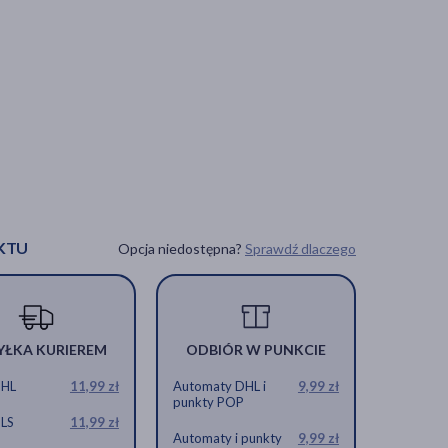
KTU
Opcja niedostępna?
Sprawdź dlaczego
YŁKA KURIEREM
ODBIÓR W PUNKCIE
DHL
11,99 zł
Automaty DHL i
9,99 zł
punkty POP
GLS
11,99 zł
Automaty i punkty
9,99 zł