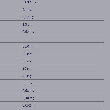
0,039 mg
9,1 µg
0,17 µg
1,3 µg
0,52 mg
33,0 mg
88 mg
50 mg
60 mg
32 mg
5,7 mg
0,53 mg
0,48 mg
0,052 mg