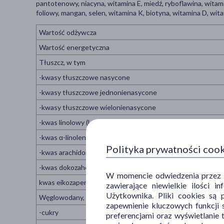
pantotenowy, niacyna, witamina E, miedź, ryboflawina, witami
foliowy, mangan, selen, witamina K, biotyna, witamina D, wit
Wartość odżywcza
Wartość energetyczna
Tłuszcz, w tym
-kwasy tłuszczowe nasycone
-kwasy tłuszczowe jednonienasycone
-kwasy tłuszczowe wielonienasycone
-kwas linolowy (LA)
-kwas α-linolenowy (ALA)
Polityka prywatności coo
-kwas arachidonowy (ARA)
-kwas dokozaheksaenowy (DHA)
W momencie odwiedzenia przez Uż
kwas eikozapentaenowy (EPA)
zawierające niewielkie ilości 
Użytkownika. Pliki cookies są 
Węglowodany, w tym
zapewnienie kluczowych funkcji s
-cukry
preferencjami oraz wyświetlanie 