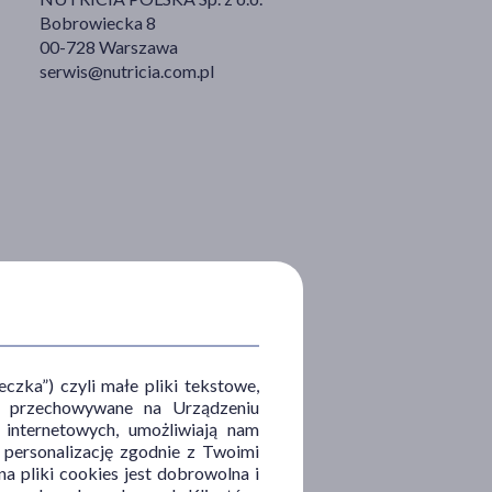
Bobrowiecka 8
00-728 Warszawa
serwis@nutricia.com.pl
zka”) czyli małe pliki tekstowe,
u i przechowywane na Urządzeniu
 internetowych, umożliwiają nam
, personalizację zgodnie z Twoimi
a pliki cookies jest dobrowolna i