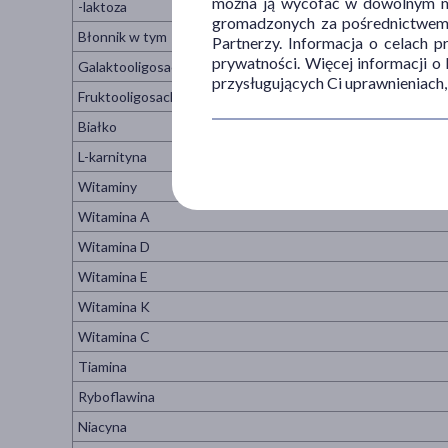
można ją wycofać w dowolnym mo
-laktoza
gromadzonych za pośrednictwem s
Błonnik w tym
Partnerzy. Informacja o celach 
prywatności. Więcej informacji o
Galaktooligosacharydy
przysługujących Ci uprawnieniach,
Fruktooligosacharydy
Białko
L-karnityna
Witaminy
Witamina A
Witamina D
Witamina E
Witamina K
Witamina C
Tiamina
Ryboflawina
Niacyna