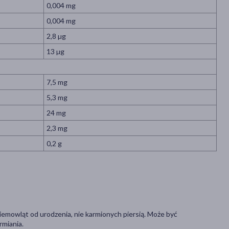
0,004 mg
0,004 mg
2,8 µg
13 µg
7,5 mg
5,3 mg
24 mg
2,3 mg
0,2 g
emowląt od urodzenia, nie karmionych piersią. Może być
rmiania.