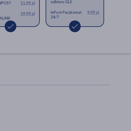
odbioru GLS
INPOST
11,99 zł
InPost Paczkomat
9,99 zł
19,99 zł
24/7
ALINK
Delicol, krople dla
niemowląt, 15 ml
krople, nietolerancja laktozy,
kolka
38,79 zł