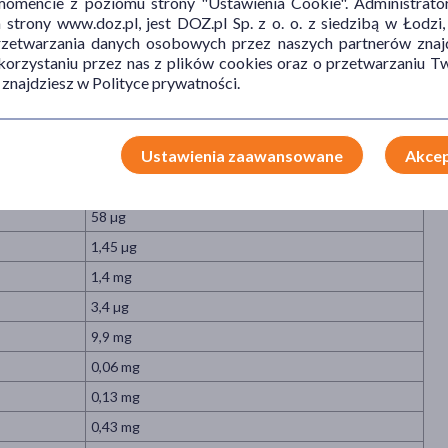
mencie z poziomu strony "Ustawienia Cookie". Administrat
6,8 g
trony www.doz.pl, jest DOZ.pl Sp. z o. o. z siedzibą w Łodzi,
0,6 g
przetwarzania danych osobowych przez naszych partnerów znajd
 korzystaniu przez nas z plików cookies oraz o przetwarzaniu
0,48 g
 znajdziesz w Polityce prywatności.
0,08 g
1,5 g
Ustawienia zaawansowane
Akcep
1,7 mg
58 µg
1,45 µg
1,4 mg
3,4 µg
9,9 mg
0,06 mg
0,13 mg
0,43 mg