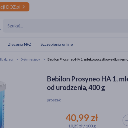
cji DOZ.pl
y
Zlecenia NFZ
Szczepienia online
la dzieci
0-6 miesięcy
Bebilon Prosyneo HA 1, mleko początkowe dla niemo
Bebilon Prosyneo HA 1, m
od urodzenia, 400 g
proszek
40,99 zł
Wyb
10,25 zł / 100 g