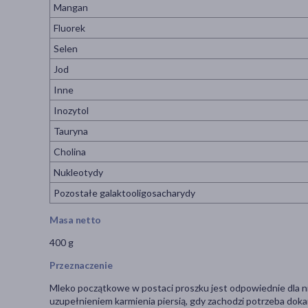
Mangan
Fluorek
Selen
Jod
Inne
Inozytol
Tauryna
Cholina
Nukleotydy
Pozostałe galaktooligosacharydy
Masa netto
400 g
Przeznaczenie
Mleko początkowe w postaci proszku jest odpowiednie dla ni
uzupełnieniem karmienia piersią, gdy zachodzi potrzeba doka