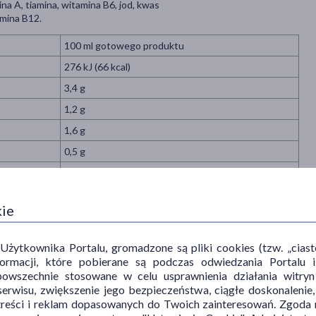
na A, tiamina, witamina B6, jod, kwas
amina B12.
100 ml gotowego produktu
276 kJ (66 kcal)
3,4 g
1,2 g
1,6 g
0,5 g
428 mg
51,0 mg
kie
16,5 mg
16,5 mg
ytkownika Portalu, gromadzone są pliki cookies (tzw. „ciastec
3,6 mg
informacji, które pobierane są podczas odwiedzania Portal
powszechnie stosowane w celu usprawnienia działania witryn
7,2 g
erwisu, zwiększenie jego bezpieczeństwa, ciągłe doskonalenie
7,0 g
treści i reklam dopasowanych do Twoich zainteresowań. Zgoda n