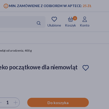
MIN. ZAMÓWIENIE Z ODBIOREM W APTECE:
25 ZŁ
0
Ulubione
Koszyk
Konto
wląt od urodzenia, 400 g
leko początkowe dla niemowląt
ierz ilość
Do koszyka