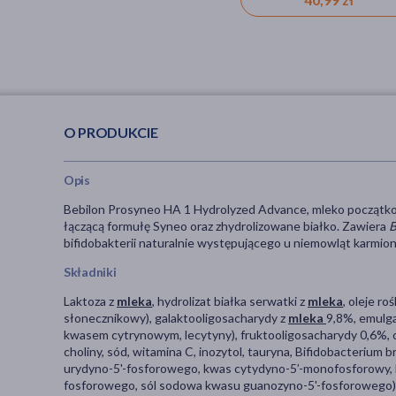
O PRODUKCIE
Opis
Bebilon Prosyneo HA 1 Hydrolyzed Advance, mleko początk
łączącą formułę Syneo oraz zhydrolizowane białko. Zawiera
B
bifidobakterii naturalnie występującego u niemowląt karmion
Składniki
Laktoza z
mleka
, hydrolizat białka serwatki z
mleka
, oleje r
słonecznikowy), galaktooligosacharydy z
mleka
9,8%, emulga
kwasem cytrynowym, lecytyny), fruktooligosacharydy 0,6%, 
choliny, sód, witamina C, inozytol, tauryna, Bifidobacterium 
urydyno-5'-fosforowego, kwas cytydyno-5’-monofosforowy, 
fosforowego, sól sodowa kwasu guanozyno-5'-fosforowego), p