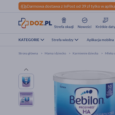
Darmowa dostawa z InPost od 39 zł tylko w aplika
Strefa okazji
Nowości
Krótkie dat
KATEGORIE
Strefa wiedzy
Aplikacja mobilna
Strona główna
Mama i dziecko
Karmienie dziecka
Mleka d