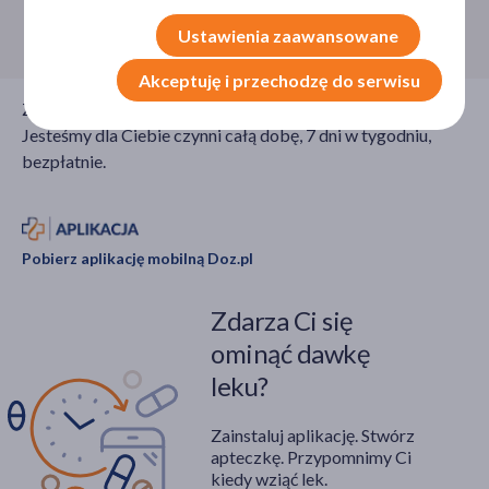
Infolinia:
800 110 110
Ustawienia zaawansowane
Akceptuję i przechodzę do serwisu
Zadzwoń do nas jeśli potrzebujesz porady farmaceuty.
Jesteśmy dla Ciebie czynni całą dobę, 7 dni w tygodniu,
bezpłatnie.
Pobierz aplikację mobilną Doz.pl
Zdarza Ci się
ominąć dawkę
leku?
Zainstaluj aplikację. Stwórz
apteczkę. Przypomnimy Ci
kiedy wziąć lek.