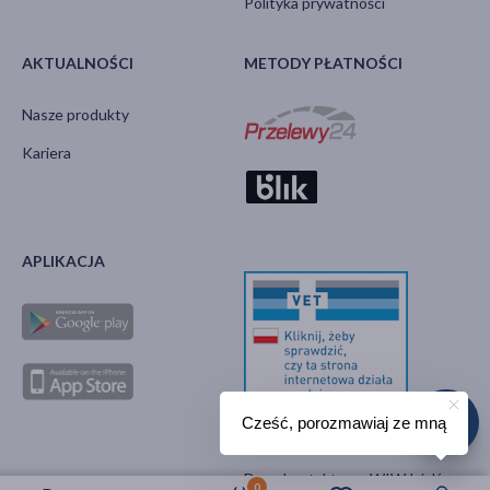
Polityka prywatności
AKTUALNOŚCI
METODY PŁATNOŚCI
Nasze produkty
Kariera
APLIKACJA
Cześć, porozmawiaj ze mną
Strona GIW
Dane kontaktowe WIW Łódź
0