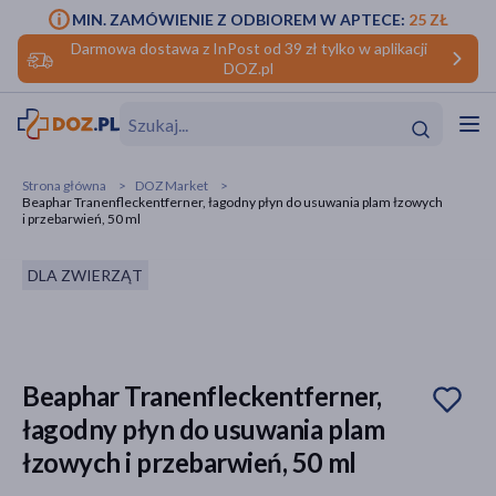
MIN. ZAMÓWIENIE Z ODBIOREM W APTECE:
25 ZŁ
Darmowa dostawa z InPost od 39 zł tylko w aplikacji
DOZ.pl
w
Hit
Hit
Strona główna
DOZ Market
Beaphar Tranenfleckentferner, łagodny płyn do usuwania plam łzowych
ofory
i przebarwień, 50 ml
do makijażu
dzieci
ść
Hit
Hit
DLA ZWIERZĄT
ące
rmową
kijażu
ść
Hit
Beaphar Tranenfleckentferner,
łagodny płyn do usuwania plam
w
Hit
Hit
łzowych i przebarwień, 50 ml
ść
Hit