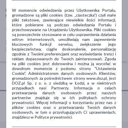
metylosulfonylometan
oczy
W momencie odwiedzenia przez Użytkownika Portalu,
(MSM)
gromadzone są pliki cookies (tzw. „ciasteczka”) czyli małe
pliki tekstowe, zawierające niewielkie ilości informacji,
które pobierane są podczas odwiedzania Portalu i
SPECYFIKA
przechowywane na Urządzeniu Użytkownika. Pliki cookies
są powszechnie stosowane w celu usprawnienia działania
witryn internetowych, umożliwiają nam zapewnienie
Dla zwierząt
kluczowych funkcji serwisu, zwiększenie jego
Bez alkoholu
bezpieczeństwa, ciągłe doskonalenie, personalizację
zgodnie z Twoimi preferencjami oraz wyświetlanie treści i
reklam dopasowanych do Twoich zainteresowań. Zgoda
na pliki cookies jest dobrowolna i można ją wycofać w
dowolnym momencie z poziomu strony "Ustawienia
Cookie". Administratorem danych osobowych Klientów,
gromadzonych za pośrednictwem strony www.doz.pl, jest
DOZ.pl Sp. z o. o. z siedzibą w Łodzi, a w niektórych
przypadkach nasi Partnerzy. Informacja o celach
przetwarzania danych osobowych przez naszych
partnerów znajduje się w ich politykach ochrony
prywatności. Więcej informacji o korzystaniu przez nas z
plików cookies oraz o przetwarzaniu Twoich danych
Porozmawiaj z farmaceutą
osobowych, w tym o przysługujących Ci uprawnieniach,
znajdziesz w Polityce prywatności.