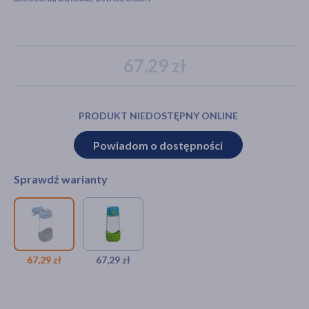
akijażu
67,29 zł
PRODUKT NIEDOSTĘPNY ONLINE
Hit
Powiadom o dostępności
Sprawdź warianty
B.box Butelka na wodę, bidon
B.box Butelka na
z ustnikiem dla dziecka
wodę, bidon z
tritanowy, Blue Slate, 12 m+,
ustnikiem dla dziecka
67,29 zł
67,29 zł
450 ml
tritanowy, Ocean
Breeze, 12 m+, 450 ml
67,29 zł