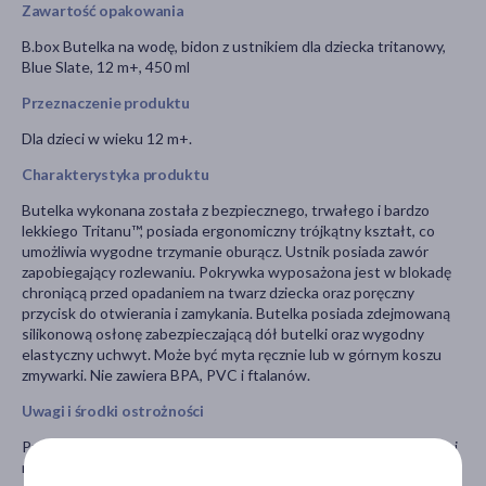
Zawartość opakowania
B.box Butelka na wodę, bidon z ustnikiem dla dziecka tritanowy,
Blue Slate, 12 m+, 450 ml
Przeznaczenie produktu
Dla dzieci w wieku 12 m+.
Charakterystyka produktu
Butelka wykonana została z bezpiecznego, trwałego i bardzo
lekkiego Tritanu™, posiada ergonomiczny trójkątny kształt, co
umożliwia wygodne trzymanie oburącz. Ustnik posiada zawór
zapobiegający rozlewaniu. Pokrywka wyposażona jest w blokadę
chroniącą przed opadaniem na twarz dziecka oraz poręczny
przycisk do otwierania i zamykania. Butelka posiada zdejmowaną
silikonową osłonę zabezpieczającą dół butelki oraz wygodny
elastyczny uchwyt. Może być myta ręcznie lub w górnym koszu
zmywarki. Nie zawiera BPA, PVC i ftalanów.
Uwagi i środki ostrożności
Przed użyciem należy zapoznać się z informacjami zamieszczonymi
na opakowaniu.