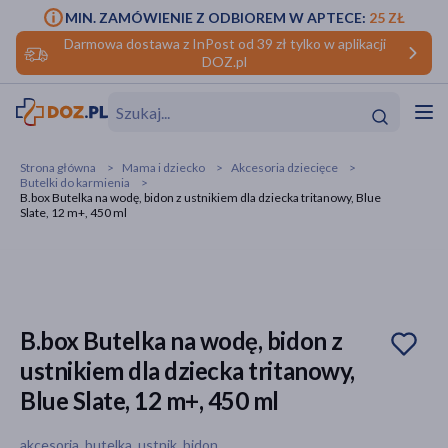
MIN. ZAMÓWIENIE Z ODBIOREM W APTECE:
25 ZŁ
Darmowa dostawa z InPost od 39 zł tylko w aplikacji
DOZ.pl
w
Hit
Hit
Strona główna
Mama i dziecko
Akcesoria dziecięce
Butelki do karmienia
ofory
B.box Butelka na wodę, bidon z ustnikiem dla dziecka tritanowy, Blue
Slate, 12 m+, 450 ml
do makijażu
dzieci
ść
Hit
Hit
ące
rmową
kijażu
B.box Butelka na wodę, bidon z
ść
Hit
ustnikiem dla dziecka tritanowy,
w
Hit
Hit
Blue Slate, 12 m+, 450 ml
ść
Hit
akcesoria, butelka, ustnik, bidon