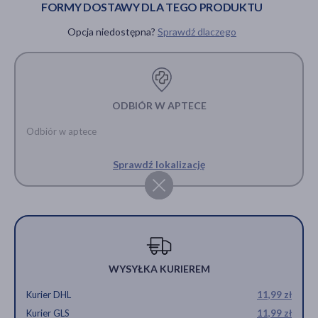
67,29 zł
FORMY DOSTAWY DLA TEGO PRODUKTU
PRODUKT CHWILOWO
Opcja niedostępna?
Sprawdź dlaczego
NIEDOSTĘPNY
ODBIÓR W APTECE
Odbiór w aptece
Sprawdź lokalizację
WYSYŁKA KURIEREM
Kurier DHL
11,99 zł
Kurier GLS
11,99 zł