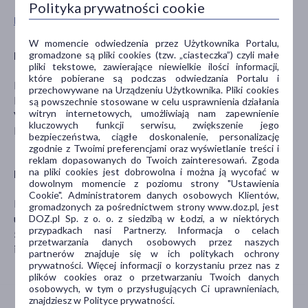
Polityka prywatności cookie
Pokaż wszystkie produkty B.BOX
W momencie odwiedzenia przez Użytkownika Portalu,
gromadzone są pliki cookies (tzw. „ciasteczka”) czyli małe
Producent
pliki tekstowe, zawierające niewielkie ilości informacji,
które pobierane są podczas odwiedzania Portalu i
B.BOX FOR KIDS
przechowywane na Urządzeniu Użytkownika. Pliki cookies
Level 3/ 1 Acacia Place
są powszechnie stosowane w celu usprawnienia działania
witryn internetowych, umożliwiają nam zapewnienie
VIC 3168 Notting Hill
kluczowych funkcji serwisu, zwiększenie jego
kontakt@bbox.pl
bezpieczeństwa, ciągłe doskonalenie, personalizację
zgodnie z Twoimi preferencjami oraz wyświetlanie treści i
reklam dopasowanych do Twoich zainteresowań. Zgoda
na pliki cookies jest dobrowolna i można ją wycofać w
Dystrybutor
dowolnym momencie z poziomu strony "Ustawienia
Cookie". Administratorem danych osobowych Klientów,
BABY&TRAVEL SP. Z O.O.
gromadzonych za pośrednictwem strony www.doz.pl, jest
ul. Jerzmanowska 4D pokój 212
DOZ.pl Sp. z o. o. z siedzibą w Łodzi, a w niektórych
przypadkach nasi Partnerzy. Informacja o celach
54-530 Wrocław
przetwarzania danych osobowych przez naszych
info@babyandtravel.pl
partnerów znajduje się w ich politykach ochrony
prywatności. Więcej informacji o korzystaniu przez nas z
plików cookies oraz o przetwarzaniu Twoich danych
osobowych, w tym o przysługujących Ci uprawnieniach,
znajdziesz w Polityce prywatności.