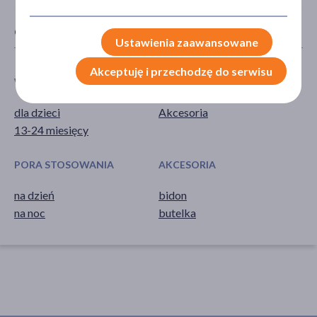
CECHY PRODUKTU
Ustawienia zaawansowane
Akceptuję i przechodzę do serwisu
WIEK
TYP PRODUKTU
dla dzieci
Akcesoria
13-24 miesięcy
PORA STOSOWANIA
AKCESORIA
na dzień
bidon
na noc
butelka