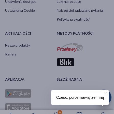
Ułatwienia dostępu
Leki na receptę
Ustawienia Cookie
Najczęściej zadawane pytania
Polityka prywatności
AKTUALNOŚCI
METODY PŁATNOŚCI
Nasze produkty
Kariera
APLIKACJA
ŚLEDŹ NAS NA
Cześć, porozmawiaj ze mną
0