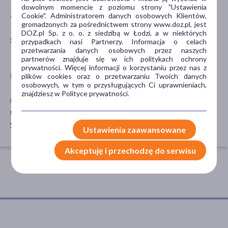
dowolnym momencie z poziomu strony "Ustawienia
Cookie". Administratorem danych osobowych Klientów,
CZĘŚĆ CIAŁA
PORA STOSOWANIA
gromadzonych za pośrednictwem strony www.doz.pl, jest
DOZ.pl Sp. z o. o. z siedzibą w Łodzi, a w niektórych
skóra
na dzień
przypadkach nasi Partnerzy. Informacja o celach
przetwarzania danych osobowych przez naszych
na noc
partnerów znajduje się w ich politykach ochrony
prywatności. Więcej informacji o korzystaniu przez nas z
plików cookies oraz o przetwarzaniu Twoich danych
RODZAJ SKÓRY
SPOSÓB APLIKACJI
osobowych, w tym o przysługujących Ci uprawnieniach,
znajdziesz w Polityce prywatności.
atopowa
na skórę
dowolna
wrażliwa
Ustawienia zaawansowane
Akceptuję i przechodzę do serwisu