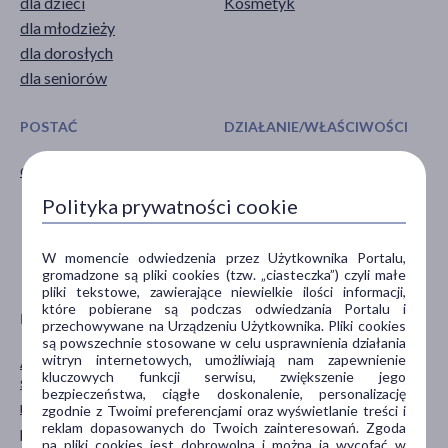
dla dzieci
Kosmetyk
dla młodzieży
dla dorosłych
dla seniorów
POSTAĆ
DZIAŁANIE/WŁAŚCIWOŚCI
olejek
łagodzące
myjące
Polityka prywatności cookie
natłuszczające
nawilżające
W momencie odwiedzenia przez Użytkownika Portalu,
oczyszczające
gromadzone są pliki cookies (tzw. „ciasteczka”) czyli małe
pliki tekstowe, zawierające niewielkie ilości informacji,
które pobierane są podczas odwiedzania Portalu i
PROBLEM
GŁÓWNY SKŁADNIK
przechowywane na Urządzeniu Użytkownika. Pliki cookies
są powszechnie stosowane w celu usprawnienia działania
witryn internetowych, umożliwiają nam zapewnienie
AZS (atopowe zapalenie
gliceryna
kluczowych funkcji serwisu, zwiększenie jego
skóry)
soja
bezpieczeństwa, ciągłe doskonalenie, personalizację
nadwrażliwość
zgodnie z Twoimi preferencjami oraz wyświetlanie treści i
witamina E (tokoferol)
reklam dopasowanych do Twoich zainteresowań. Zgoda
podrażnienie
na pliki cookies jest dobrowolna i można ją wycofać w