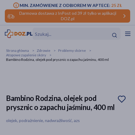
MIN. ZAMÓWIENIE Z ODBIOREM W APTECE:
25 ZŁ
Darmowa dostawa z InPost od 39 zł tylko w aplikacji
DOZ.pl
w
Hit
Hit
Strona główna
Zdrowie
Problemy skórne
Atopowe zapalenie skóry
ofory
Bambino Rodzina, olejek pod prysznic o zapachu jaśminu, 400 ml
do makijażu
dzieci
ść
Hit
Hit
ące
rmową
kijażu
Bambino Rodzina, olejek pod
ść
Hit
prysznic o zapachu jaśminu, 400 ml
w
Hit
Hit
olejek, podrażnienie, nadwrażliwość, azs
ść
Hit