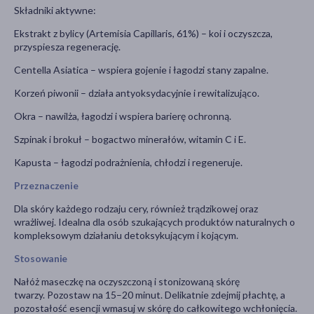
Składniki aktywne:
Ekstrakt z bylicy (Artemisia Capillaris, 61%) – koi i oczyszcza,
przyspiesza regenerację.
Centella Asiatica – wspiera gojenie i łagodzi stany zapalne.
Korzeń piwonii – działa antyoksydacyjnie i rewitalizująco.
Okra – nawilża, łagodzi i wspiera barierę ochronną.
Szpinak i brokuł – bogactwo minerałów, witamin C i E.
Kapusta – łagodzi podrażnienia, chłodzi i regeneruje.
Przeznaczenie
Dla skóry każdego rodzaju cery, również trądzikowej oraz
wrażliwej. Idealna dla osób szukających produktów naturalnych o
kompleksowym działaniu detoksykującym i kojącym.
Stosowanie
Nałóż maseczkę na oczyszczoną i stonizowaną skórę
twarzy. Pozostaw na 15–20 minut. Delikatnie zdejmij płachtę, a
pozostałość esencji wmasuj w skórę do całkowitego wchłonięcia.