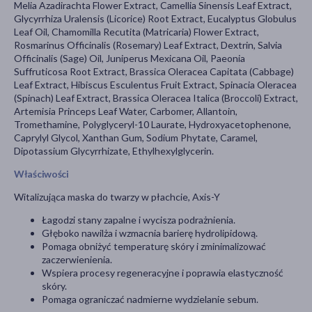
Melia Azadirachta Flower Extract, Camellia Sinensis Leaf Extract,
Glycyrrhiza Uralensis (Licorice) Root Extract, Eucalyptus Globulus
Leaf Oil, Chamomilla Recutita (Matricaria) Flower Extract,
Rosmarinus Officinalis (Rosemary) Leaf Extract, Dextrin, Salvia
Officinalis (Sage) Oil, Juniperus Mexicana Oil, Paeonia
Suffruticosa Root Extract, Brassica Oleracea Capitata (Cabbage)
Leaf Extract, Hibiscus Esculentus Fruit Extract, Spinacia Oleracea
(Spinach) Leaf Extract, Brassica Oleracea Italica (Broccoli) Extract,
Artemisia Princeps Leaf Water, Carbomer, Allantoin,
Tromethamine, Polyglyceryl-10 Laurate, Hydroxyacetophenone,
Caprylyl Glycol, Xanthan Gum, Sodium Phytate, Caramel,
Dipotassium Glycyrrhizate, Ethylhexylglycerin.
Właściwości
Witalizująca maska do twarzy w płachcie, Axis-Y
Łagodzi stany zapalne i wycisza podrażnienia.
Głęboko nawilża i wzmacnia barierę hydrolipidową.
Pomaga obniżyć temperaturę skóry i zminimalizować
zaczerwienienia.
Wspiera procesy regeneracyjne i poprawia elastyczność
skóry.
Pomaga ograniczać nadmierne wydzielanie sebum.