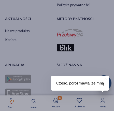
Polityka prywatności
AKTUALNOŚCI
METODY PŁATNOŚCI
Nasze produkty
Kariera
APLIKACJA
ŚLEDŹ NAS NA
Cześć, porozmawiaj ze mną
0
Koszyk
Ulubione
Konto
Start
Szukaj
Strefa okazji
Nowości
Krótkie daty