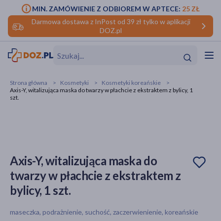
MIN. ZAMÓWIENIE Z ODBIOREM W APTECE:
25 ZŁ
Darmowa dostawa z InPost od 39 zł tylko w aplikacji
DOZ.pl
w
Hit
Hit
Strona główna
Kosmetyki
Kosmetyki koreańskie
Axis-Y, witalizująca maska do twarzy w płachcie z ekstraktem z bylicy, 1
ofory
szt.
do makijażu
dzieci
ść
Hit
Hit
ące
rmową
kijażu
Axis-Y, witalizująca maska do
ść
Hit
twarzy w płachcie z ekstraktem z
bylicy, 1 szt.
w
Hit
Hit
maseczka, podrażnienie, suchość, zaczerwienienie, koreańskie
ść
Hit