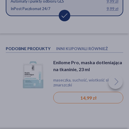
Automaty i punkty odbioru GLS
9,99 zł
InPost Paczkomat 24/7
9,99 zł
PODOBNE PRODUKTY
INNI KUPOWALI RÓWNIEŻ
Enilome Pro, maska dotleniająca
Real Barrier Extreme,
na tkaninie, 23 ml
nawilżająca maseczka do
twarzy, 27 ml
maseczka, suchość, wiotkość skóry,
maseczka, podrażnienie, suchość,
zmarszczki
koreańskie
14,99 zł
10,29 zł