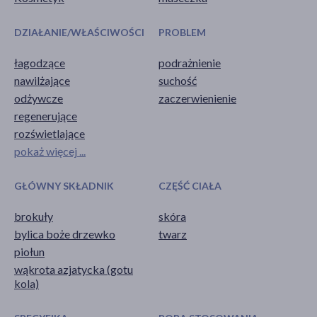
DZIAŁANIE/WŁAŚCIWOŚCI
PROBLEM
łagodzące
podrażnienie
nawilżające
suchość
odżywcze
zaczerwienienie
regenerujące
rozświetlające
pokaż więcej ...
GŁÓWNY SKŁADNIK
CZĘŚĆ CIAŁA
brokuły
skóra
bylica boże drzewko
twarz
piołun
wąkrota azjatycka (gotu
kola)