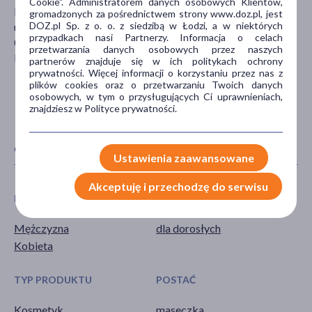
Cookie". Administratorem danych osobowych Klientów,
PRIMAVERA PARFUM SP. Z O.O.
gromadzonych za pośrednictwem strony www.doz.pl, jest
DOZ.pl Sp. z o. o. z siedzibą w Łodzi, a w niektórych
ul. Józefa Piusa Dziekońskiego 3
przypadkach nasi Partnerzy. Informacja o celach
00-728 Warszawa
przetwarzania danych osobowych przez naszych
biuro@primaveraparfum.pl
partnerów znajduje się w ich politykach ochrony
prywatności. Więcej informacji o korzystaniu przez nas z
plików cookies oraz o przetwarzaniu Twoich danych
osobowych, w tym o przysługujących Ci uprawnieniach,
znajdziesz w Polityce prywatności.
CECHY PRODUKTU
Ustawienia zaawansowane
Akceptuję i przechodzę do serwisu
PŁEĆ
WIEK
Mężczyzna
dla dorosłych
Kobieta
TYP PRODUKTU
POSTAĆ
Kosmetyk
maseczka