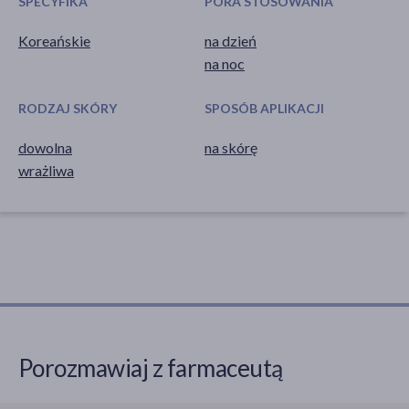
SPECYFIKA
PORA STOSOWANIA
Koreańskie
na dzień
na noc
RODZAJ SKÓRY
SPOSÓB APLIKACJI
dowolna
na skórę
wrażliwa
Porozmawiaj z farmaceutą