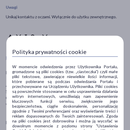
Uwagi
Unikaj kontaktu z oczami. Wyłącznie do użytku zewnętrznego.
Polityka prywatności cookie
Pokaż wszystkie produkty AXIS-Y
W momencie odwiedzenia przez Użytkownika Portalu,
gromadzone są pliki cookies (tzw. „ciasteczka”) czyli małe
Producent
pliki tekstowe, zawierające niewielkie ilości informacji,
które pobierane są podczas odwiedzania Portalu i
Asia Master Trade Co., Ltd
przechowywane na Urządzeniu Użytkownika. Pliki cookies
Seolleung-ro 158-gil 13-16, Gangnam-gu
są powszechnie stosowane w celu usprawnienia działania
witryn internetowych, umożliwiają nam zapewnienie
06014 Seoul, Republic of Korea
kluczowych funkcji serwisu, zwiększenie jego
www.axis-y.com/pages/contact
bezpieczeństwa, ciągłe doskonalenie, personalizację
zgodnie z Twoimi preferencjami oraz wyświetlanie treści i
reklam dopasowanych do Twoich zainteresowań. Zgoda
na pliki cookies jest dobrowolna i można ją wycofać w
Dystrybutor
dowolnym momencie z poziomu strony "Ustawienia