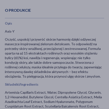
O PRODUKCIE
Opis
Axis-Y
Oczyść, uspokój i przywróć skórze harmonię dzięki odżywczej
maseczce inspirowanej zielonym detoksem. To odpowiedź na
potrzeby skóry wrażliwej, przeciążonej i zestresowanej. Formuła
oparta na aż 15 ekstraktach roślinnych oraz wysokim stężeniu
bylicy (61%) koi, nawilża i regeneruje, wspierając nie tylko
kondycję skóry, ale także dobre samopoczucie. Stworzona z
roślinnej celulozy, maska idealnie przylega do twarzy, zapewniając
intensywną dawkę składników aktywnych – bez efektu
obciążenia. To pielęgnacja, która przynosi ulgę skórze i zmysłom.
Składniki/Ingredients
Artemisia Capillaris Extract, Water, Dipropylene Glycol, Glycerin,
1,2-Hexanediol, Butylene Glycol, Centella Asiatica Extract, Melia
Azadirachta Leaf Extract, Sodium Hyaluronate, Polygonum
Cuspidatum Root Extract, Scutellaria Baicalensis Root Extract,