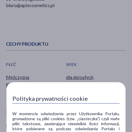
biuro@apiscosmetics.pl
CECHY PRODUKTU
PŁEĆ
WIEK
Mężczyzna
dla dorosłych
Kobieta
Polityka prywatności cookie
TYP PRODUKTU
POSTAĆ
Kosmetyk
krem
W momencie odwiedzenia przez Użytkownika Portalu,
gromadzone są pliki cookies (tzw. „ciasteczka”) czyli małe
pliki tekstowe, zawierające niewielkie ilości informacji,
DZIAŁANIE/WŁAŚCIWOŚCI
PROBLEM
które pobierane są podczas odwiedzania Portalu i