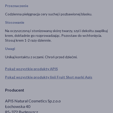
Przeznaczenie
Codzienna pielęgnacja cery suchej i pozbawionej blasku.
Stosowanie
Na oczyszczoną i stonizowaną skórę twarzy, szyi i dekoltu zaaplikuj
krem, dokładnie go rozprowadzając. Pozostaw do wchłonięcia.
Stosuj krem 1-2 razy dziennie.
Uwagi
Unikaj kontaktu z oczami. Chroń przed dziećmi.
Pokaż wszystkie produkty APIS
Pokaż wszystkie produkty linii Fruit Shot marki Apis
Producent
APIS Natural Cosmetics Sp.z.o.o
Łochowska 40
85-372 Bydgoszcz