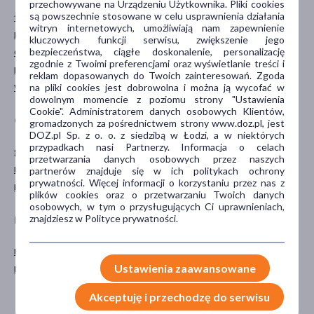
przechowywane na Urządzeniu Użytkownika. Pliki cookies
łagodzące
podrażnienie
są powszechnie stosowane w celu usprawnienia działania
witryn internetowych, umożliwiają nam zapewnienie
nawilżające
suchość
kluczowych funkcji serwisu, zwiększenie jego
odżywcze
bezpieczeństwa, ciągłe doskonalenie, personalizację
zgodnie z Twoimi preferencjami oraz wyświetlanie treści i
regenerujące
reklam dopasowanych do Twoich zainteresowań. Zgoda
wzmacniające
na pliki cookies jest dobrowolna i można ją wycofać w
dowolnym momencie z poziomu strony "Ustawienia
Cookie". Administratorem danych osobowych Klientów,
GŁÓWNY SKŁADNIK
CZĘŚĆ CIAŁA
gromadzonych za pośrednictwem strony www.doz.pl, jest
DOZ.pl Sp. z o. o. z siedzibą w Łodzi, a w niektórych
przypadkach nasi Partnerzy. Informacja o celach
granat
skóra
przetwarzania danych osobowych przez naszych
malina
szyja
partnerów znajduje się w ich politykach ochrony
prywatności. Więcej informacji o korzystaniu przez nas z
masło Shea
twarz
plików cookies oraz o przetwarzaniu Twoich danych
osobowych, w tym o przysługujących Ci uprawnieniach,
znajdziesz w Polityce prywatności.
PORA STOSOWANIA
RODZAJ SKÓRY
na dzień
dowolna
na noc
podrażniona
Ustawienia zaawansowane
sucha
Akceptuję i przechodzę do serwisu