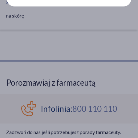
SPOSÓB APLIKACJI
na skórę
Porozmawiaj z farmaceutą
Infolinia:
800 110 110
Zadzwoń do nas jeśli potrzebujesz porady farmaceuty.