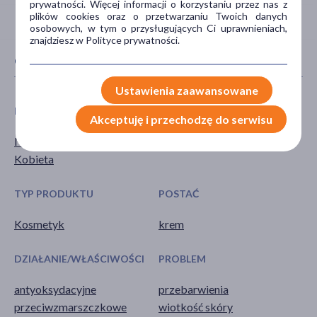
prywatności. Więcej informacji o korzystaniu przez nas z
plików cookies oraz o przetwarzaniu Twoich danych
osobowych, w tym o przysługujących Ci uprawnieniach,
znajdziesz w Polityce prywatności.
CECHY PRODUKTU
Ustawienia zaawansowane
PŁEĆ
WIEK
Akceptuję i przechodzę do serwisu
Mężczyzna
dla dorosłych
Kobieta
TYP PRODUKTU
POSTAĆ
Kosmetyk
krem
DZIAŁANIE/WŁAŚCIWOŚCI
PROBLEM
antyoksydacyjne
przebarwienia
przeciwzmarszczkowe
wiotkość skóry