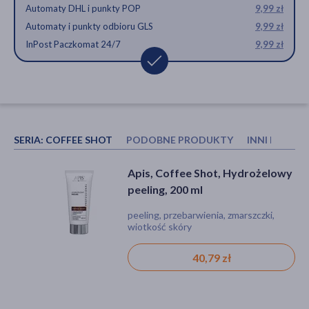
Automaty DHL i punkty POP
9,99 zł
Automaty i punkty odbioru GLS
9,99 zł
InPost Paczkomat 24/7
9,99 zł
SERIA:
COFFEE SHOT
PODOBNE PRODUKTY
INNI KUPOW
Flos-Lek fitoCollagen pro age,
Apis Couperose Stop,
Apis, Coffee Shot, Hydrożelowy
krem nawilżający z
witaminowy krem dla cery
peeling, 200 ml
fitokolagenem na dzień i na noc,
wrażliwej z rozszerzonymi
krem, suchość, zmarszczki, dla wegan
krem, naczynka, nadwrażliwość
peeling, przebarwienia, zmarszczki,
50 ml
naczynkami, 100 ml
wiotkość skóry
41,49 zł
45,59 zł
40,79 zł