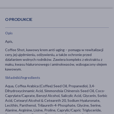
O PRODUKCIE
Opis
Apis,
Coffee Shot, kawowy krem anti-aging – pomaga w rewitalizacji
cery, jej ujędrnieniu, odżywieniu, a także ochronie przed
działaniem wolnych rodników. Zawiera kompleks z ekstraktu z
maku, kwasu hialuronowego i aminokwasów, wzbogacony olejem
kawowym.
Składniki/Ingredients
Aqua, Coffea Arabica (Coffee) Seed Oil, Propanediol, 3,4-
Dihydroxycinnamic Acid, Simmondsia Chinensis Seed Oil, Coco-
Caprylate/Caprate, Benzyl Alcohol, Salicylic Acid, Glycerin, Sorbic
Acid, Cetearyl Alcohol & Ceteareth 20, Sodium Hyaluronate,
Lecithin, Panthenol, Trilaureth-4-Phosphate, Glycine, Serine,
Alanine, Arginine, Lisine, Proline, Caprylic/Capric Triglyceride,