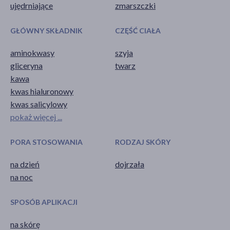
ujędrniające
zmarszczki
GŁÓWNY SKŁADNIK
CZĘŚĆ CIAŁA
aminokwasy
szyja
gliceryna
twarz
kawa
kwas hialuronowy
kwas salicylowy
pokaż więcej ...
PORA STOSOWANIA
RODZAJ SKÓRY
na dzień
dojrzała
na noc
SPOSÓB APLIKACJI
na skórę