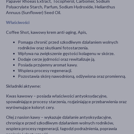
Papaver Rhoeas Extract, Tocopherol, Carbomer, Sodium
Polyacrylate Starch, Parfum, Sodium Hydroxide, Helianthus
Annuus (Sunflower) Seed Oil.
Właściwości
Coffee Shot, kawowy krem anti-aging, Apis,
Pomaga chronić przed szkodliwym działaniem wolnych
rodników oraz skutkami fotostarzenia.
Wpływa na zwiększenie gęstości kolagenu w skórze.
Dodaje cerze jędrności oraz rewitalizuje ją.
Posiada przyjemny aromat kawy.
Wspiera procesy regeneracji.
Pozostawia skórę nawodnioną, odżywiona oraz promienną.
Składniki aktywne:
Kwas kawowy – posiada właściwości antyoksydacyjne,
spowalniające procesy starzenia, rozjaśniające przebarwienia oraz
wyrównujące koloryt cery.
Olej z nasion kawy – wykazuje działanie antyoksydacyjne,
chroniące przed szkodliwym działaniem wolnych rodników,
wspiera procesy regeneracji, łagodzi podrażnienia, poprawia