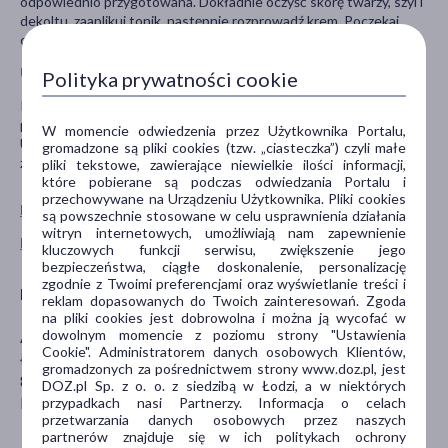
odpowiednio przygotowana. Dokładnie oczyść skórę twarzy, szyi i
dekoltu, zaaplikuj tonik, następnie rozprowadź krem. Poczekaj
chwilę aż się wchłonie. Krem możesz stosować 1-2 razy dziennie.
Uwagi
Polityka prywatności cookie
Produkt przebadany dermatologicznie. Do użytku
profesjonalnego. Przechowywać w temperaturze pokojowej.
W momencie odwiedzenia przez Użytkownika Portalu,
Unikać kontaktu z oczami. Nie stosować przy nadwrażliwości na
gromadzone są pliki cookies (tzw. „ciasteczka”) czyli małe
zawarte składniki.
pliki tekstowe, zawierające niewielkie ilości informacji,
które pobierane są podczas odwiedzania Portalu i
przechowywane na Urządzeniu Użytkownika. Pliki cookies
Pokaż wszystkie produkty APIS
są powszechnie stosowane w celu usprawnienia działania
witryn internetowych, umożliwiają nam zapewnienie
Pokaż wszystkie produkty linii Coffee Shot marki Apis
kluczowych funkcji serwisu, zwiększenie jego
bezpieczeństwa, ciągłe doskonalenie, personalizację
zgodnie z Twoimi preferencjami oraz wyświetlanie treści i
Producent
reklam dopasowanych do Twoich zainteresowań. Zgoda
na pliki cookies jest dobrowolna i można ją wycofać w
dowolnym momencie z poziomu strony "Ustawienia
APIS Natural Cosmetics Sp.z.o.o
Cookie". Administratorem danych osobowych Klientów,
Łochowska 40
gromadzonych za pośrednictwem strony www.doz.pl, jest
85-372 Bydgoszcz
DOZ.pl Sp. z o. o. z siedzibą w Łodzi, a w niektórych
biuro@apiscosmetics.pl
przypadkach nasi Partnerzy. Informacja o celach
przetwarzania danych osobowych przez naszych
partnerów znajduje się w ich politykach ochrony