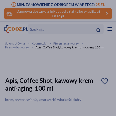
MIN. ZAMÓWIENIE Z ODBIOREM W APTECE:
25 ZŁ
Darmowa dostawa z InPost od 39 zł tylko w aplikacji
DOZ.pl
w
Hit
Hit
Strona główna
Kosmetyki
Pielęgnacja twarzy
Kremy do twarzy
Apis, Coffee Shot, kawowy krem anti-aging, 100 ml
ofory
do makijażu
dzieci
ść
Hit
Hit
ące
rmową
kijażu
Apis, Coffee Shot, kawowy krem
anti-aging, 100 ml
ść
Hit
krem, przebarwienia, zmarszczki, wiotkość skóry
w
Hit
Hit
ść
Hit