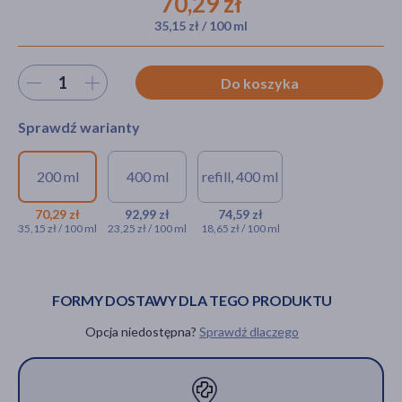
70,29 zł
35,15 zł / 100 ml
akijażu
Wybierz ilość
Do koszyka
Sprawdź warianty
Hit
200 ml
400 ml
refill, 400 ml
Vichy Dercos Energy+,
Vichy Dercos Energy+,
Vichy Dercos
szampon wzmacniający, 200
szampon
Energy+,
70,29 zł
92,99 zł
74,59 zł
35,15 zł / 100 ml
23,25 zł / 100 ml
18,65 zł / 100 ml
ml
wzmacniający, 400 ml
szampon
wzmacniający,
70,29 zł
92,99 zł
opakowanie
uzupełniające,
FORMY DOSTAWY DLA TEGO PRODUKTU
400 ml
Opcja niedostępna?
Sprawdź dlaczego
74,59 zł