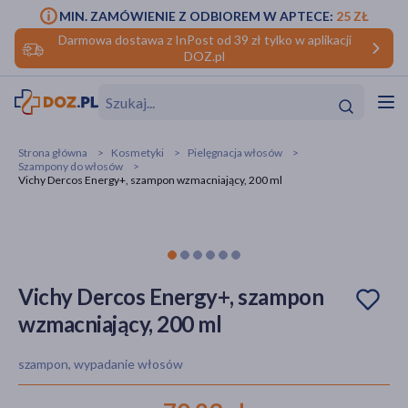
MIN. ZAMÓWIENIE Z ODBIOREM W APTECE:
25 ZŁ
Darmowa dostawa z InPost od 39 zł tylko w aplikacji
DOZ.pl
w
Hit
Hit
Strona główna
Kosmetyki
Pielęgnacja włosów
Szampony do włosów
ofory
Vichy Dercos Energy+, szampon wzmacniający, 200 ml
do makijażu
dzieci
ść
Hit
Hit
ące
rmową
kijażu
Vichy Dercos Energy+, szampon
ść
Hit
wzmacniający, 200 ml
w
Hit
Hit
szampon, wypadanie włosów
ść
Hit