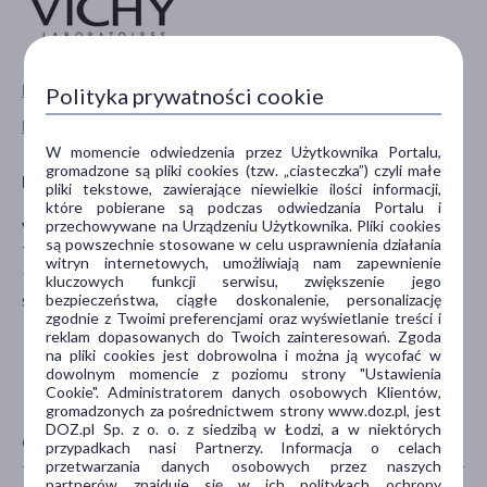
Pokaż wszystkie produkty VICHY
Polityka prywatności cookie
Pokaż wszystkie produkty linii Dercos marki Vichy
W momencie odwiedzenia przez Użytkownika Portalu,
gromadzone są pliki cookies (tzw. „ciasteczka”) czyli małe
Producent
pliki tekstowe, zawierające niewielkie ilości informacji,
które pobierane są podczas odwiedzania Portalu i
przechowywane na Urządzeniu Użytkownika. Pliki cookies
Vichy France
są powszechnie stosowane w celu usprawnienia działania
TSA 75000 93584 ST OUEN CEDEX FR.
witryn internetowych, umożliwiają nam zapewnienie
93584 Vichy
kluczowych funkcji serwisu, zwiększenie jego
serwis.konsumencki@loreal.com
bezpieczeństwa, ciągłe doskonalenie, personalizację
zgodnie z Twoimi preferencjami oraz wyświetlanie treści i
reklam dopasowanych do Twoich zainteresowań. Zgoda
na pliki cookies jest dobrowolna i można ją wycofać w
dowolnym momencie z poziomu strony "Ustawienia
Cookie". Administratorem danych osobowych Klientów,
gromadzonych za pośrednictwem strony www.doz.pl, jest
DOZ.pl Sp. z o. o. z siedzibą w Łodzi, a w niektórych
CECHY PRODUKTU
przypadkach nasi Partnerzy. Informacja o celach
przetwarzania danych osobowych przez naszych
partnerów znajduje się w ich politykach ochrony