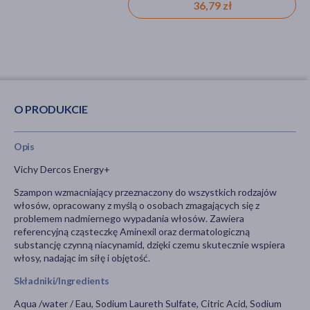
174,99 zł
19,99 zł
36,79 zł
O PRODUKCIE
Opis
Vichy Dercos Energy+
Szampon wzmacniający przeznaczony do wszystkich rodzajów
włosów, opracowany z myślą o osobach zmagających się z
problemem nadmiernego wypadania włosów. Zawiera
referencyjną cząsteczkę Aminexil oraz dermatologiczną
substancję czynną niacynamid, dzięki czemu skutecznie wspiera
włosy, nadając im siłę i objętość.
Składniki/Ingredients
Aqua /water / Eau, Sodium Laureth Sulfate, Citric Acid, Sodium