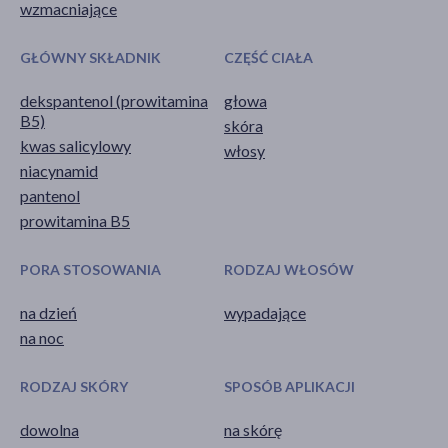
wzmacniające
GŁÓWNY SKŁADNIK
CZĘŚĆ CIAŁA
dekspantenol (prowitamina
głowa
B5)
skóra
kwas salicylowy
włosy
niacynamid
pantenol
prowitamina B5
PORA STOSOWANIA
RODZAJ WŁOSÓW
na dzień
wypadające
na noc
RODZAJ SKÓRY
SPOSÓB APLIKACJI
dowolna
na skórę