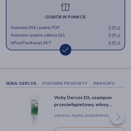
ODBIÓR W PUNKCIE
Automaty DHL i punkty POP
9,99 zł
Automaty i punkty odbioru GLS
9,99 zł
InPost Paczkomat 24/7
9,99 zł
SERIA:
DERCOS
PODOBNE PRODUKTY
INNI KUPOWALI R
Enilome Pro Trichology,
Vichy Dercos Aminexil Clinical 5,
Vichy Dercos DS, szampon
szampon przeciw wypadaniu
kuracja przeciw wypadaniu
przeciwłupieżowy, włosy
włosów, 200 ml
włosów dla kobiet, 6 ml, 21
normalne i przetłuszczające się,
szampon, wypadanie włosów
serum, ampułka, wypadanie włosów,
szampon, łupież, podrażnienie, świąd
ampułek
95 ml
dla alergików