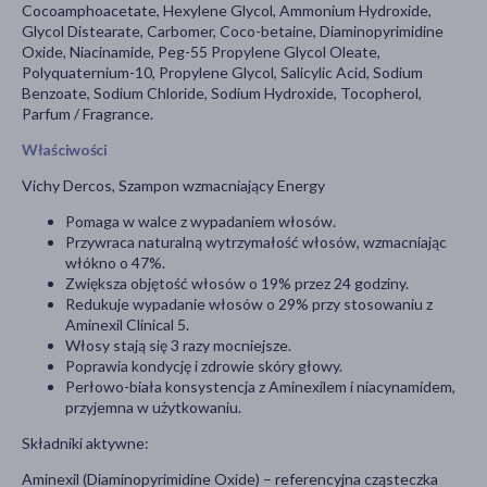
Cocoamphoacetate, Hexylene Glycol, Ammonium Hydroxide,
Glycol Distearate, Carbomer, Coco-betaine, Diaminopyrimidine
Oxide, Niacinamide, Peg-55 Propylene Glycol Oleate,
Polyquaternium-10, Propylene Glycol, Salicylic Acid, Sodium
Benzoate, Sodium Chloride, Sodium Hydroxide, Tocopherol,
Parfum / Fragrance.
Właściwości
Vichy Dercos, Szampon wzmacniający Energy
Pomaga w walce z wypadaniem włosów.
Przywraca naturalną wytrzymałość włosów, wzmacniając
włókno o 47%.
Zwiększa objętość włosów o 19% przez 24 godziny.
Redukuje wypadanie włosów o 29% przy stosowaniu z
Aminexil Clinical 5.
Włosy stają się 3 razy mocniejsze.
Poprawia kondycję i zdrowie skóry głowy.
Perłowo-biała konsystencja z Aminexilem i niacynamidem,
przyjemna w użytkowaniu.
Składniki aktywne:
Aminexil (Diaminopyrimidine Oxide) – referencyjna cząsteczka