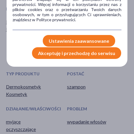
prywatności. Więcej informacji o korzystaniu przez nas z
PŁEĆ
WIEK
plików cookies oraz o przetwarzaniu Twoich danych
osobowych, w tym o przysługujących Ci uprawnieniach,
znajdziesz w Polityce prywatności.
Mężczyzna
dla dorosłych
Kobieta
dla seniorów
20+
Ustawienia zaawansowane
30+
40+
Akceptuję i przechodzę do serwisu
pokaż więcej ...
TYP PRODUKTU
POSTAĆ
Dermokosmetyk
szampon
Kosmetyk
DZIAŁANIE/WŁAŚCIWOŚCI
PROBLEM
myjące
wypadanie włosów
oczyszczające