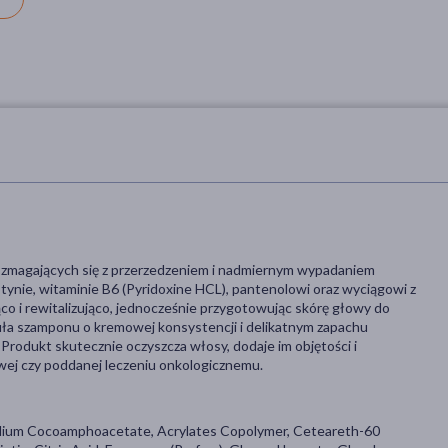
magających się z przerzedzeniem i nadmiernym wypadaniem
tynie, witaminie B6 (Pyridoxine HCL), pantenolowi oraz wyciągowi z
co i rewitalizująco, jednocześnie przygotowując skórę głowy do
muła szamponu o kremowej konsystencji i delikatnym zapachu
Produkt skutecznie oczyszcza włosy, dodaje im objętości i
iwej czy poddanej leczeniu onkologicznemu.
Sodium Cocoamphoacetate, Acrylates Copolymer, Ceteareth-60