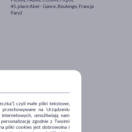
45, place Abel - Gance, Boulonge, Francja
Paryż
zka”) czyli małe pliki tekstowe,
u i przechowywane na Urządzeniu
 internetowych, umożliwiają nam
, personalizację zgodnie z Twoimi
a pliki cookies jest dobrowolna i