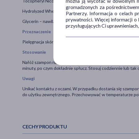
można ją wycofać w dowolnym mo
Tocopheryl Nicotinate (pochodna witaminy E) – działa antyok
gromadzonych za pośrednictwem s
Hydrolyzed Wheat Protein (hydrolizowane białko pszenicy) 
Partnerzy. Informacja o celach 
prywatności. Więcej informacji o
Glycerin – nawilża i chroni przed przesuszeniem.
przysługujących Ci uprawnieniach,
Przeznaczenie
Pielęgnacja skóry głowy i włosów z tendencją do wypadania 
Stosowanie
Nałóż szampon na wilgotne włosy, wmasuj do uzyskania piany
minuty, po czym dokładnie spłucz. Stosuj codziennie lub tak c
Uwagi
Unikać kontaktu z oczami. W przypadku dostania się szampon
do użytku zewnętrznego. Przechowywać w temperaturze pokoj
CECHY PRODUKTU