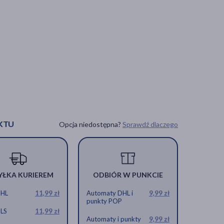
KTU
Opcja niedostępna?
Sprawdź dlaczego
YŁKA KURIEREM
ODBIÓR W PUNKCIE
DHL
11,99 zł
Automaty DHL i
9,99 zł
punkty POP
GLS
11,99 zł
Automaty i punkty
9,99 zł