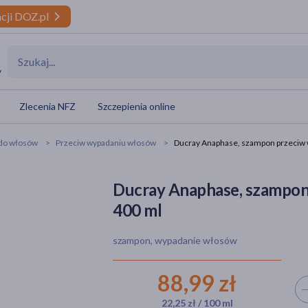
cji DOZ.pl
y
Zlecenia NFZ
Szczepienia online
do włosów
Przeciw wypadaniu włosów
Ducray Anaphase, szampon przeciw 
Ducray Anaphase, szampon
400 ml
szampon, wypadanie włosów
88,99 zł
Wyb
22,25 zł / 100 ml