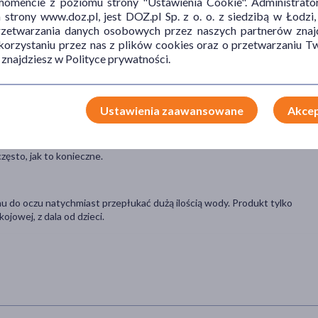
mencie z poziomu strony "Ustawienia Cookie". Administrat
sydacyjnie i poprawia ukrwienie skóry głowy.
trony www.doz.pl, jest DOZ.pl Sp. z o. o. z siedzibą w Łodzi,
– wzmacnia włókno włosa i zwiększa jego odporność na uszkodzenia.
przetwarzania danych osobowych przez naszych partnerów znajd
 korzystaniu przez nas z plików cookies oraz o przetwarzaniu
 znajdziesz w Polityce prywatności.
i pozbawionych witalności.
Ustawienia zaawansowane
Akcep
, a następnie spłucz. Ponownie nałóż produkt i pozostaw na 2–3
zęsto, jak to konieczne.
u do oczu natychmiast przepłukać dużą ilością wody. Produkt tylko
owej, z dala od dzieci.