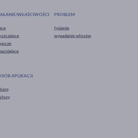
IAŁANIE/WŁAŚCIWOŚCI
PROBLEM
ące
łysienie
yszczające
wypadanie włosów
ywcze
acniające
OSÓB APLIKACJI
skórę
włosy