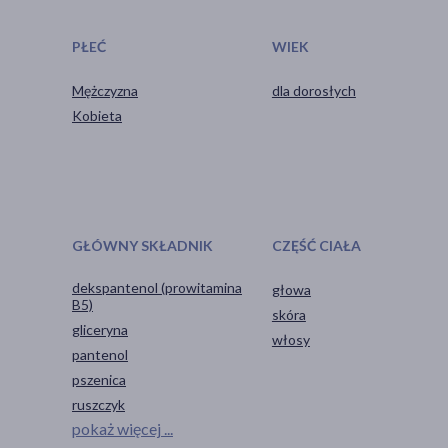
PŁEĆ
WIEK
Mężczyzna
dla dorosłych
Kobieta
GŁÓWNY SKŁADNIK
CZĘŚĆ CIAŁA
dekspantenol (prowitamina
głowa
B5)
skóra
gliceryna
włosy
pantenol
pszenica
ruszczyk
pokaż więcej ...