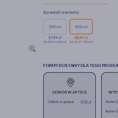
Sprawdź warianty
200 ml
400 ml
57,99 zł
88,99 zł
29,00 zł / 100 ml
22,25 zł / 100 ml
FORMY DOSTAWY DLA TEGO PRODU
ODBIÓR W APTECE
WYS
Odbiór w aptece
0,00 zł
Kurier 
Kurier 