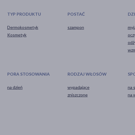
TYP PRODUKTU
POSTAĆ
DZ
Dermokosmetyk
szampon
myj
Kosmetyk
ocz
odż
wzm
PORA STOSOWANIA
RODZAJ WŁOSÓW
SP
na dzień
wypadające
na 
zniszczone
na 