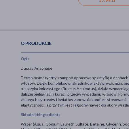
O PRODUKCIE
Opis
Ducray Anaphase
Dermokosmetyczny szampon opracowany z myślą o osobach z
włosów. Dzięki kompleksowi składników aktywnych, m.in. bio
ruszczyka kolczastego (Ruscus Aculeatus), działa wzmacniają
dalszej pielęgnacji i kuracji przeciw wypadaniu włosów. For
zielonych cytrusów i kwiatów zapewnia komfort stosowania. 
elastyczności, a przy tym jest łagodny nawet dla skóry wrażl
Składniki/Ingredients
Water (Aqua), Sodium Laureth Sulfate, Betaine, Glycerin, 