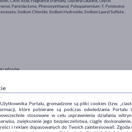
tin, Citric Acid, Fragrance (Parfum), Glyceryl Laurate, Glycol
thenol, Pantolactone, Phenoxyethanol, Polyquaternium-7, Pyridoxine
Benzoate, Sodium Chloride, Sodium Hydroxide, Sodium Lauryl Sulfate,
niu włosów.
osób po leczeniu onkologicznym.
kie
ulki i ogranicza ich wypadanie.
ytkownika Portalu, gromadzone są pliki cookies (tzw. „ciastec
 włosowych i wspiera syntezę keratyny.
informacji, które pobierane są podczas odwiedzania Portal
ilżają i zwiększają elastyczność włosów.
powszechnie stosowane w celu usprawnienia działania witryn
erwisu, zwiększenie jego bezpieczeństwa, ciągłe doskonalenie
wia mikrokrążenie skóry głowy, stymuluje cebulki włosowe.
treści i reklam dopasowanych do Twoich zainteresowań. Zgoda n