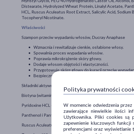
Myristyl Glycol, PEG-40 Hydrogenated Castor Oil, Alcohol, Bio
Distearate, Hydrolyzed Wheat Protein, Linalyl Acetate, Pan
HCL, Ruscus Aculeatus Root Extract, Salicylic Acid, Sodium 
Tocopheryl Nicotinate.
Właściwości
Szampon przeciw wypadaniu włosów, Ducray Anaphase
Wzmacnia i rewitalizuje cienkie, osłabione włosy.
Spowalnia proces wypadania włosów.
Poprawia mikrokrążenie skóry głowy.
Dodaje włosom objętości i elastyczności.
Przygotowuje skórę głowy do kuracji przeciw wypada
Bezpieczny dla kobiet w ciąży, matek karmiących oraz 
Składniki aktywne:
Polityka prywatności coo
Biotyna (witamina B7) – wspiera wzrost włosów, wzmacnia ceb
W momencie odwiedzenia przez Uż
Pyridoxine HCL (witamina B6) – pobudza metabolizm komórek
zawierające niewielkie ilości 
Panthenol i Pantolactone (prowitamina B5) – regenerują, naw
Użytkownika. Pliki cookies są 
zapewnienie kluczowych funkcji s
Ruscus Aculeatus Root Extract (wyciąg z ruszczyka) – popra
preferencjami oraz wyświetlanie 