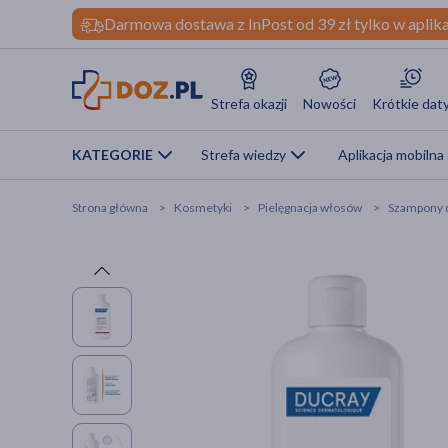
Darmowa dostawa z InPost od 39 zł tylko w aplika
Strefa okazji
Nowości
Krótkie dat
KATEGORIE
Strefa wiedzy
Aplikacja mobilna
Strona główna
Kosmetyki
Pielęgnacja włosów
Szampony 