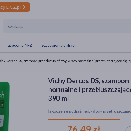
cji DOZ.pl
y
Zlecenia NFZ
Szczepienia online
chy Dercos DS, szampon przeciwłupieżowy, włosy normalne i przetłuszczające się, 
Vichy Dercos DS, szampon 
normalne i przetłuszczając
390 ml
łagodzenie podrażnień, włosy przetłuszczając
76,49 zł