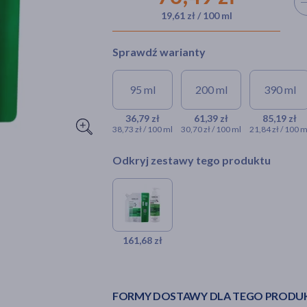
Wyb
19,61 zł / 100 ml
Sprawdź warianty
95 ml
200 ml
390 ml
36,79 zł
61,39 zł
85,19 zł
38,73 zł / 100 ml
30,70 zł / 100 ml
21,84 zł / 100 m
Odkryj zestawy tego produktu
161,68 zł
FORMY DOSTAWY DLA TEGO PRODU