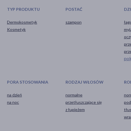
TYP PRODUKTU
POSTAĆ
DZ
Dermokosmetyk
szampon
łag
Kosmetyk
myj
ocz
prz
prz
pok
PORA STOSOWANIA
RODZAJ WŁOSÓW
RO
na dzień
normalne
nor
na noc
przetłuszczające się
pod
z łupieżem
tłu
wra