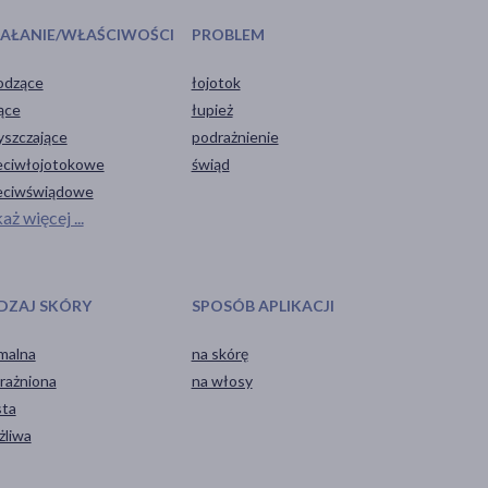
IAŁANIE/WŁAŚCIWOŚCI
PROBLEM
odzące
łojotok
ące
łupież
yszczające
podrażnienie
eciwłojotokowe
świąd
eciwświądowe
aż więcej ...
DZAJ SKÓRY
SPOSÓB APLIKACJI
malna
na skórę
rażniona
na włosy
sta
żliwa