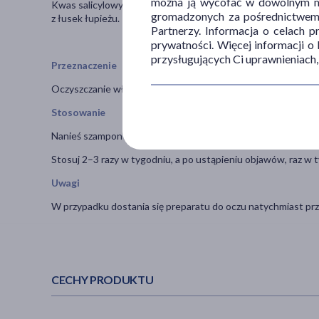
można ją wycofać w dowolnym mo
Kwas salicylowy – wykazuje działanie złuszczające, ułatwi
gromadzonych za pośrednictwem s
z łusek łupieżu.
Partnerzy. Informacja o celach 
prywatności. Więcej informacji o
przysługujących Ci uprawnieniach,
Przeznaczenie
Oczyszczanie włosów i normalnej lub przetłuszczającej się 
Stosowanie
Nanieś szampon na zwilżone włosy i skórę głowy. Pozostaw na
Stosuj 2–3 razy w tygodniu, a po ustąpieniu objawów, raz w t
Uwagi
W przypadku dostania się preparatu do oczu natychmiast prz
CECHY PRODUKTU