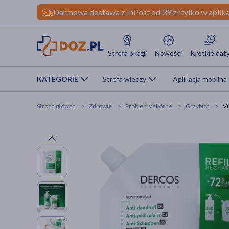
Darmowa dostawa z InPost od 39 zł tylko w aplika
Strefa okazji
Nowości
Krótkie dat
KATEGORIE
Strefa wiedzy
Aplikacja mobilna
Strona główna
Zdrowie
Problemy skórne
Grzybica
Vi