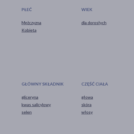
PŁEĆ
WIEK
Mężczyzna
dla dorosłych
Kobieta
GŁÓWNY SKŁADNIK
CZĘŚĆ CIAŁA
gliceryna
głowa
kwas salicylowy
skóra
selen
włosy