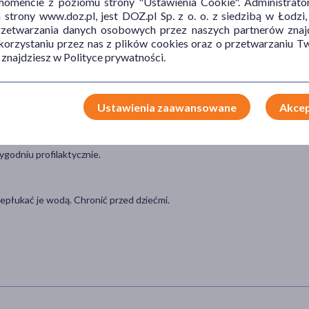
mencie z poziomu strony "Ustawienia Cookie". Administrat
ającym usuwanie martwych komórek naskórka. Oczyszcza skórę głowy
trony www.doz.pl, jest DOZ.pl Sp. z o. o. z siedzibą w Łodzi,
przetwarzania danych osobowych przez naszych partnerów znajd
 korzystaniu przez nas z plików cookies oraz o przetwarzaniu
 znajdziesz w Polityce prywatności.
skóry głowy w przypadku nawracającego łupieżu.
Ustawienia zaawansowane
Akcep
 2 minuty, wmasuj i spłucz.
ygodniu profilaktycznie.
epłukać je wodą. Chronić przed dziećmi.