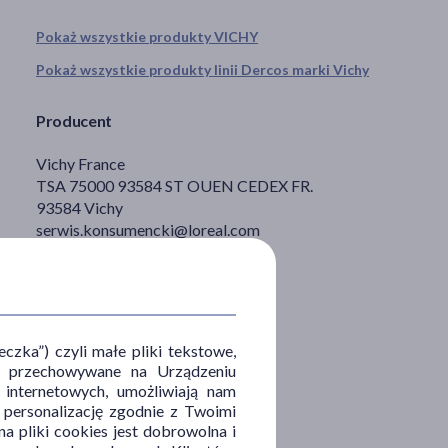
Pokaż wszystkie produkty VICHY
Pokaż wszystkie produkty linii Dercos marki Vichy
Producent
Vichy France
TSA 75000 93584 ST OUEN CEDEX FR.
93584 Vichy
serwis.konsumencki@loreal.com
zka”) czyli małe pliki tekstowe,
u i przechowywane na Urządzeniu
 internetowych, umożliwiają nam
, personalizację zgodnie z Twoimi
a pliki cookies jest dobrowolna i