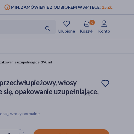
MIN. ZAMÓWIENIE Z ODBIOREM W APTECE:
25 ZŁ
0
Ulubione
Koszyk
Konto
opakowanie uzupełniające, 390 ml
przeciwłupieżowy, włosy
e się, opakowanie uzupełniające,
e się, włosy normalne