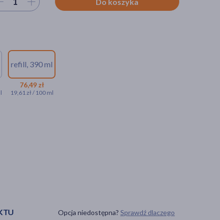
ierz ilość
Do koszyka
refill, 390 ml
76,49 zł
l
19,61 zł / 100 ml
KTU
Opcja niedostępna?
Sprawdź dlaczego