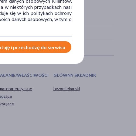
orem danych osobowych Klientów,
 a w niektórych przypadkach nasi
uje się w ich politykach ochrony
 Twoich danych osobowych, w tym o
tuję i przechodzę do serwisu
IAŁANIE/WŁAŚCIWOŚCI
GŁÓWNY SKŁADNIK
materapeutyczne
hyzop lekarski
odzące
aksujące