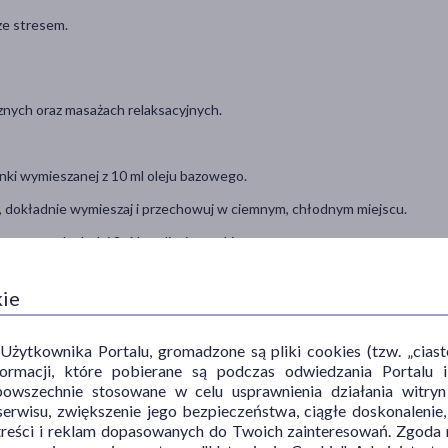
ze stresem.
znych oraz masażach relaksacyjnych.
anki wymieszanej z 10 ml oleju bazowego.
i, dokładnie wymieszaj i przechowuj w ciemnym, chłodnym miejscu.
nego wodą dodaj 3-6 kropli mieszanki.
e z procedurą saunowania.
kie
zem.
ytkownika Portalu, gromadzone są pliki cookies (tzw. „ciastec
informacji, które pobierane są podczas odwiedzania Portal
powszechnie stosowane w celu usprawnienia działania witryn
ę, z wyjątkiem olejku z drzewa herbacianego i lawendowego.
erwisu, zwiększenie jego bezpieczeństwa, ciągłe doskonalenie
treści i reklam dopasowanych do Twoich zainteresowań. Zgoda n
ładników.