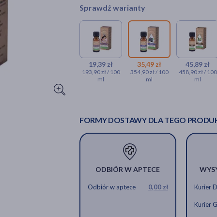
Sprawdź warianty
19,39 zł
35,49 zł
45,89 zł
193,90 zł / 100
354,90 zł / 100
458,90 zł / 100
ml
ml
ml
FORMY DOSTAWY DLA TEGO PRODU
ODBIÓR W APTECE
WYS
Odbiór w aptece
0,00 zł
Kurier 
Kurier 