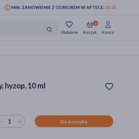
MIN. ZAMÓWIENIE Z ODBIOREM W APTECE:
25 ZŁ
0
Ulubione
Koszyk
Konto
, hyzop, 10 ml
ierz ilość
Do koszyka