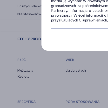
można ją wycofać w dowolnym mo
gromadzonych za pośrednictwem s
Po użyciu olejków cytrusowych unikać ekspozycji na słońce i
Partnerzy. Informacja o celach 
Nie stosować wewnętrznie (nie pić).
prywatności. Więcej informacji o
przysługujących Ci uprawnieniach,
CECHY PRODUKTU
PŁEĆ
WIEK
Mężczyzna
dla dorosłych
Kobieta
SPECYFIKA
PORA STOSOWANIA