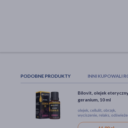
PODOBNE PRODUKTY
INNI KUPOWALI 
Bilovit, olejek eteryczn
Vera Nord, Zaproszeni
geranium, 10 ml
do snu, olejek eteryczny
10 ml
olejek, cellulit, obrzęk,
olejek, stres, bez barwników
wyciszenie, relaks, odświeże
produkt naturalny
11,99 zł
19,39 zł