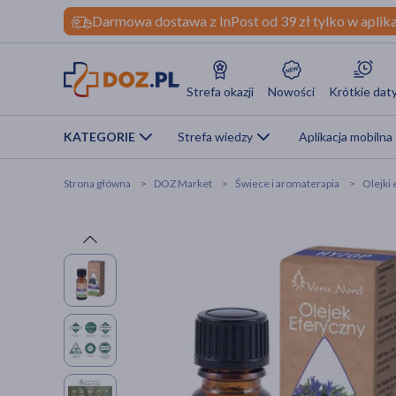
Darmowa dostawa z InPost od 39 zł tylko w aplika
Strefa okazji
Nowości
Krótkie dat
KATEGORIE
Strefa wiedzy
Aplikacja mobilna
Strona główna
DOZ Market
Świece i aromaterapia
Olejki