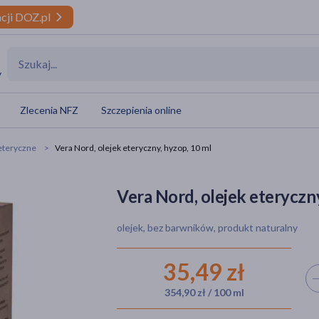
cji DOZ.pl
y
Zlecenia NFZ
Szczepienia online
 eteryczne
Vera Nord, olejek eteryczny, hyzop, 10 ml
Vera Nord, olejek eteryczny
olejek, bez barwników, produkt naturalny
35,49 zł
Wyb
354,90 zł / 100 ml