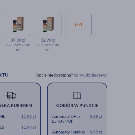
+51
37,39 zł
32,99 zł
373,90 zł / 100
329,90 zł / 100
ml
ml
KTU
Opcja niedostępna?
Sprawdź dlaczego
YŁKA KURIEREM
ODBIÓR W PUNKCIE
DHL
11,99 zł
Automaty DHL i
9,99 zł
punkty POP
GLS
11,99 zł
Automaty i punkty
9,99 zł