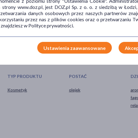
mencie z poziomu strony "Ustawienia Cookie". Administrat
trony www.doz.pl, jest DOZ.pl Sp. z o. o. z siedzibą w Łodzi,
 lampy UV.
przetwarzania danych osobowych przez naszych partnerów znajd
 korzystaniu przez nas z plików cookies oraz o przetwarzaniu
 znajdziesz w Polityce prywatności.
Ustawienia zaawansowane
Akcep
TYP PRODUKTU
POSTAĆ
DZ
Kosmetyk
olejek
aro
łag
rel