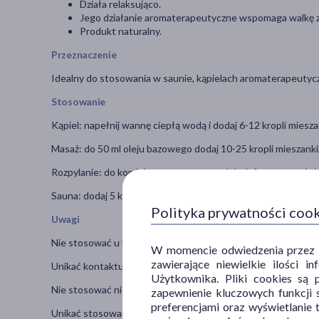
Działa relaksująco.
Jego działanie aromaterapeutyczne wspomaga walkę 
Produkt naturalny.
Przeznaczenie
Idealny do stosowania w saunie, kąpielach aromaterapeutyc
Stosowanie
Kąpiel: napełnij wannę ciepłą wodą i dodaj 6-12 kropli miesz
Masaż: do 50 ml oleju bazowego dodaj 10-25 kropli mieszank
Rozpylanie: do kominka aromatycznego lub dyfuzora napełnio
Sauna: dodaj 5 kropli mieszanki do 1 litra wody i użyj zgodni
Polityka prywatności coo
Uwagi
Nie stosować u kobiet w ciąży i dzieci bez konsultacji z lekar
W momencie odwiedzenia przez Uż
zawierające niewielkie ilości 
Unikać kontaktu z oczami.
Użytkownika. Pliki cookies są 
Nie stosować nierozcieńczonego olejku bezpośrednio na skór
zapewnienie kluczowych funkcji s
preferencjami oraz wyświetlanie 
Unikać stosowania w przypadku alergii na którykolwiek ze sk