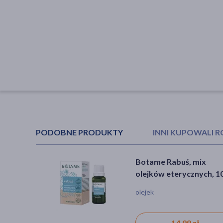
PODOBNE PRODUKTY
INNI KUPOWALI 
Botame Rabuś, mix
Vera Nord, olejek
olejków eterycznych, 1
eteryczny, na
przebudzenie, 10 ml
olejek
olejek, zmęczenie, bez
barwników, produkt natural
14,99 zł
18,49 zł