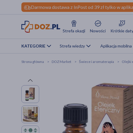
Darmowa dostawa z InPost od 39 zł tylko w aplika
Strefa okazji
Nowości
Krótkie dat
KATEGORIE
Strefa wiedzy
Aplikacja mobilna
Strona główna
DOZ Market
Świece i aromaterapia
Olejki