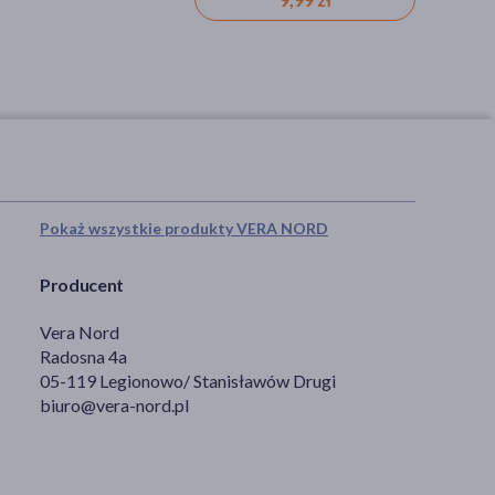
Pokaż wszystkie produkty VERA NORD
Producent
Vera Nord
Radosna 4a
05-119 Legionowo/ Stanisławów Drugi
biuro@vera-nord.pl