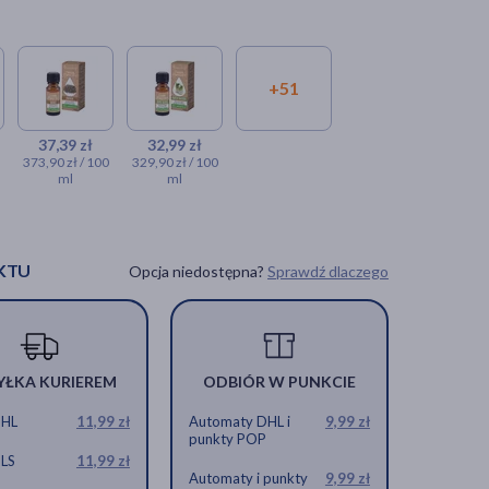
+51
37,39 zł
32,99 zł
373,90 zł / 100
329,90 zł / 100
ml
ml
KTU
Opcja niedostępna?
Sprawdź dlaczego
YŁKA KURIEREM
ODBIÓR W PUNKCIE
DHL
11,99 zł
Automaty DHL i
9,99 zł
punkty POP
GLS
11,99 zł
Automaty i punkty
9,99 zł