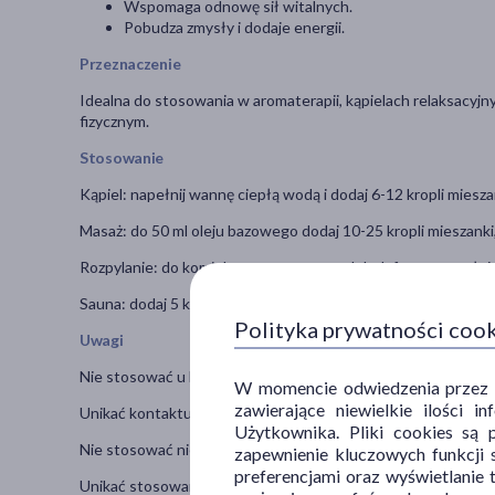
Wspomaga odnowę sił witalnych.
Pobudza zmysły i dodaje energii.
Przeznaczenie
Idealna do stosowania w aromaterapii, kąpielach relaksacyj
fizycznym.
Stosowanie
Kąpiel: napełnij wannę ciepłą wodą i dodaj 6-12 kropli miesz
Masaż: do 50 ml oleju bazowego dodaj 10-25 kropli mieszank
Rozpylanie: do kominka aromatycznego lub dyfuzora napełni
Sauna: dodaj 5 kropli mieszanki do 1 litra wody i użyj zgodni
Polityka prywatności coo
Uwagi
Nie stosować u kobiet w ciąży i dzieci bez konsultacji z lekar
W momencie odwiedzenia przez Uż
zawierające niewielkie ilości 
Unikać kontaktu z oczami.
Użytkownika. Pliki cookies są 
Nie stosować nierozcieńczonego olejku bezpośrednio na skór
zapewnienie kluczowych funkcji s
preferencjami oraz wyświetlanie 
Unikać stosowania w przypadku alergii na którykolwiek ze sk