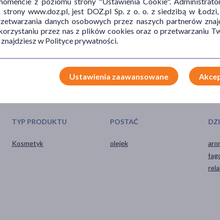
mencie z poziomu strony "Ustawienia Cookie". Administrat
trony www.doz.pl, jest DOZ.pl Sp. z o. o. z siedzibą w Łodzi,
 lampy UV.
przetwarzania danych osobowych przez naszych partnerów znajd
 korzystaniu przez nas z plików cookies oraz o przetwarzaniu
 znajdziesz w Polityce prywatności.
Ustawienia zaawansowane
Akcep
TYP PRODUKTU
POSTAĆ
DZ
Kosmetyk
olejek
aro
łag
rel