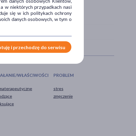
orem danych osobowych Klientów,
 a w niektórych przypadkach nasi
uje się w ich politykach ochrony
 Twoich danych osobowych, w tym o
tuję i przechodzę do serwisu
IAŁANIE/WŁAŚCIWOŚCI
PROBLEM
materapeutyczne
stres
odzące
zmęczenie
aksujące