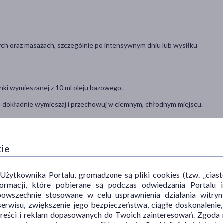
nych oraz masażach, szczególnie po intensywnym dniu lub wysiłku
anki wymieszanej z 10 ml oleju bazowego.
i, dokładnie wymieszaj i przechowuj w ciemnym, chłodnym miejscu.
onego wodą dodaj 3-6 kropli mieszanki
e z procedurą saunowania.
kie
zem.
ytkownika Portalu, gromadzone są pliki cookies (tzw. „ciastec
informacji, które pobierane są podczas odwiedzania Portal
powszechnie stosowane w celu usprawnienia działania witryn
ę, z wyjątkiem olejku z drzewa herbacianego i lawendowego.
erwisu, zwiększenie jego bezpieczeństwa, ciągłe doskonalenie
treści i reklam dopasowanych do Twoich zainteresowań. Zgoda n
ładników.