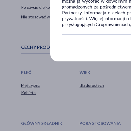
można ją wycofać w dowolnym mo
gromadzonych za pośrednictwem s
Po użyciu olejków cytrusowych unikać ekspozycji na słońce i
Partnerzy. Informacja o celach 
Nie stosować wewnętrznie (nie pić).
prywatności. Więcej informacji o
przysługujących Ci uprawnieniach,
CECHY PRODUKTU
PŁEĆ
WIEK
Mężczyzna
dla dorosłych
Kobieta
GŁÓWNY SKŁADNIK
PORA STOSOWANIA