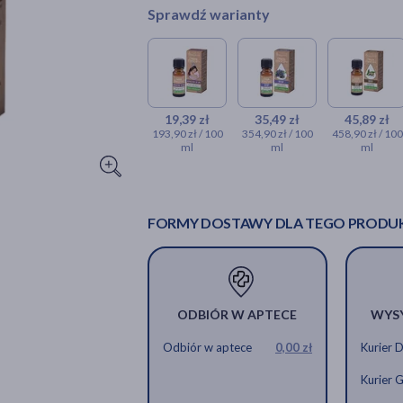
Sprawdź warianty
19,39 zł
35,49 zł
45,89 zł
193,90 zł / 100
354,90 zł / 100
458,90 zł / 100
ml
ml
ml
FORMY DOSTAWY DLA TEGO PRODU
ODBIÓR W APTECE
WYS
Odbiór w aptece
0,00 zł
Kurier 
Kurier 