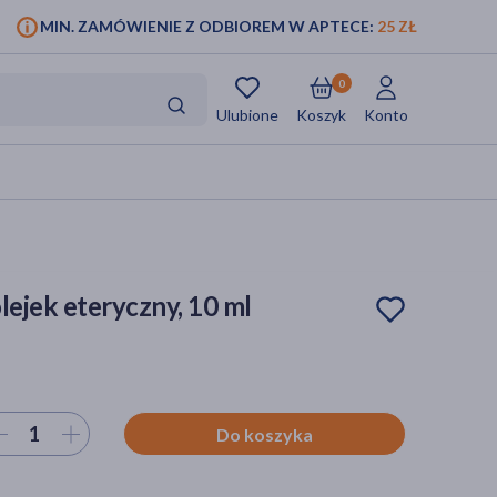
MIN. ZAMÓWIENIE Z ODBIOREM W APTECE:
25 ZŁ
0
Ulubione
Koszyk
Konto
lejek eteryczny, 10 ml
ierz ilość
Do koszyka