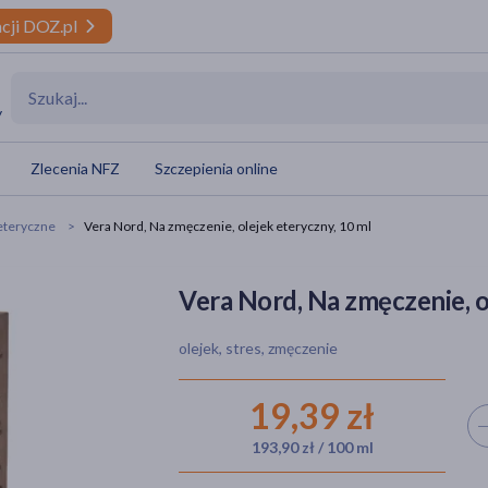
cji DOZ.pl
y
Zlecenia NFZ
Szczepienia online
 eteryczne
Vera Nord, Na zmęczenie, olejek eteryczny, 10 ml
Vera Nord, Na zmęczenie, o
olejek, stres, zmęczenie
19,39 zł
Wyb
193,90 zł / 100 ml