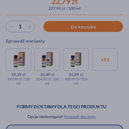
22,79 zł
227,90 zł / 100 ml
akijażu
Wybierz ilość
Do koszyka
Sprawdź warianty
Hit
+53
Vera Nord, Zaproszenie do
Vera Nord, olejek
Vera Nord,
snu, olejek eteryczny, 10 ml
eteryczny, hyzop, 10
olejek
ml
eteryczny,
19,39 zł
35,49 zł
45,89 zł
19,39 zł
193,90 zł / 100
354,90 zł / 100
458,90 zł / 100
imbir, 10 ml
ml
ml
ml
35,49 zł
45,89 zł
FORMY DOSTAWY DLA TEGO PRODUKTU
Opcja niedostępna?
Sprawdź dlaczego