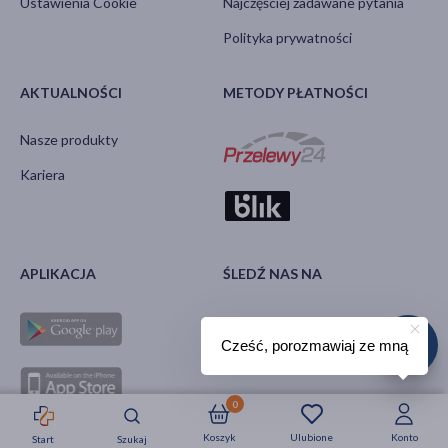
Ustawienia Cookie
Najczęściej zadawane pytania
Polityka prywatności
AKTUALNOŚCI
METODY PŁATNOŚCI
Nasze produkty
Kariera
APLIKACJA
ŚLEDŹ NAS NA
Cześć, porozmawiaj ze mną
0
Koszyk
Ulubione
Konto
Start
Szukaj
Strefa okazji
Nowości
Krótkie daty