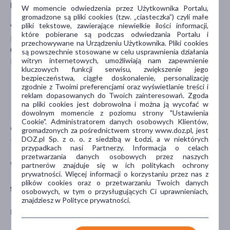
Producent
W momencie odwiedzenia przez Użytkownika Portalu,
gromadzone są pliki cookies (tzw. „ciasteczka”) czyli małe
pliki tekstowe, zawierające niewielkie ilości informacji,
Vera Nord
które pobierane są podczas odwiedzania Portalu i
Radosna 4a
przechowywane na Urządzeniu Użytkownika. Pliki cookies
05-119 Legionowo/ Stanisławów Drugi
są powszechnie stosowane w celu usprawnienia działania
witryn internetowych, umożliwiają nam zapewnienie
biuro@vera-nord.pl
kluczowych funkcji serwisu, zwiększenie jego
bezpieczeństwa, ciągłe doskonalenie, personalizację
zgodnie z Twoimi preferencjami oraz wyświetlanie treści i
reklam dopasowanych do Twoich zainteresowań. Zgoda
na pliki cookies jest dobrowolna i można ją wycofać w
dowolnym momencie z poziomu strony "Ustawienia
Cookie". Administratorem danych osobowych Klientów,
CECHY PRODUKTU
gromadzonych za pośrednictwem strony www.doz.pl, jest
DOZ.pl Sp. z o. o. z siedzibą w Łodzi, a w niektórych
przypadkach nasi Partnerzy. Informacja o celach
przetwarzania danych osobowych przez naszych
WIEK
TYP PRODUKTU
partnerów znajduje się w ich politykach ochrony
prywatności. Więcej informacji o korzystaniu przez nas z
plików cookies oraz o przetwarzaniu Twoich danych
dla dorosłych
Kosmetyk
osobowych, w tym o przysługujących Ci uprawnieniach,
znajdziesz w Polityce prywatności.
POSTAĆ
DZIAŁANIE/WŁAŚCIWOŚCI