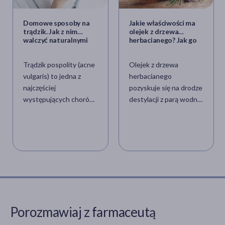
Domowe sposoby na
Jakie właściwości ma
trądzik. Jak z nim
olejek z drzewa
walczyć naturalnymi
herbacianego? Jak go
metodami?
stosować na skórę?
Trądzik pospolity (acne
Olejek z drzewa
vulgaris) to jedna z
herbacianego
najczęściej
pozyskuje się na drodze
występujących chorób
destylacji z parą wodną
skóry, która dotyka nie
surowca z rośliny łac.
tylko nastolatków w
Melaleuca alternifolia.
okresie dojrzewania, ale
Kolonizatorzy
coraz częściej także
australijscy odkryli tę
osoby dorosłe. Walka z
roślinę w 1770 r. i,
niedoskonałościami
naśladując
bywa procesem
zamieszkujących tamte
długotrwałym i
tereny Aborygenów,
wymagającym
zaczęli wykorzystywać
Porozmawiaj z farmaceutą
cierpliwości. Choć
jej liście do zaparzania