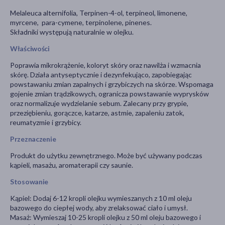
Melaleuca alternifolia, Terpinen-4-ol, terpineol, limonene,
myrcene, para-cymene, terpinolene, pinenes.
Składniki występują naturalnie w olejku.
Właściwości
Poprawia mikrokrążenie, koloryt skóry oraz nawilża i wzmacnia
skórę. Działa antyseptycznie i dezynfekująco, zapobiegając
powstawaniu zmian zapalnych i grzybiczych na skórze. Wspomaga
gojenie zmian trądzikowych, ogranicza powstawanie wyprysków
oraz normalizuje wydzielanie sebum. Zalecany przy grypie,
przeziębieniu, gorączce, katarze, astmie, zapaleniu zatok,
reumatyzmie i grzybicy.
Przeznaczenie
Produkt do użytku zewnętrznego. Może być używany podczas
kąpieli, masażu, aromaterapii czy saunie.
Stosowanie
Kąpiel: Dodaj 6-12 kropli olejku wymieszanych z 10 ml oleju
bazowego do ciepłej wody, aby zrelaksować ciało i umysł.
Masaż: Wymieszaj 10-25 kropli olejku z 50 ml oleju bazowego i