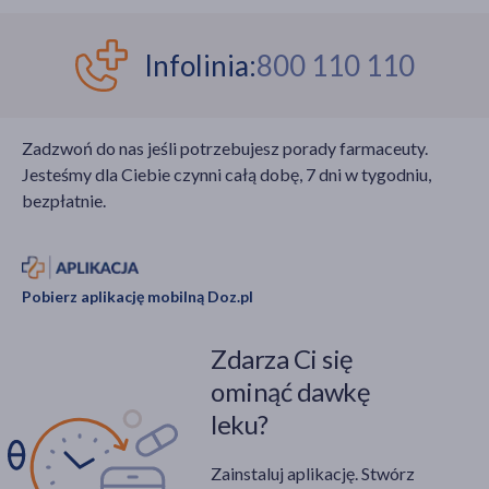
podstawą leczenia
esencjonalnego napoju
cięższych postaci
na wzór herbaty. Stąd
trądziku powinna być
też wzięła się nazwa
Infolinia:
800 110 110
zawsze konsultacja
rośliny. Kiedy, jak i na co
dermatologiczna,
stosować olejek z
istnieje wiele metod
drzewa herbacianego?
Zadzwoń do nas jeśli potrzebujesz porady farmaceuty.
uzupełniających, które
Czy olejek z drzewa
Jesteśmy dla Ciebie czynni całą dobę, 7 dni w tygodniu,
można stosować
herbacianego powinna
bezpłatnie.
w domowym zaciszu.
stosować osoba, która
Właściwa pielęgnacja,
ma trądzik?
odpowiednia dieta oraz
wykorzystanie
Pobierz aplikację mobilną Doz.pl
naturalnych surowców
mogą znacząco
Zdarza Ci się
wspomóc terapię i
poprawić kondycję cery.
ominąć dawkę
leku?
Zainstaluj aplikację. Stwórz