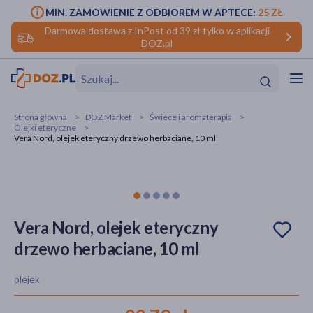
MIN. ZAMÓWIENIE Z ODBIOREM W APTECE:
25 ZŁ
Darmowa dostawa z InPost od 39 zł tylko w aplikacji
DOZ.pl
w
Hit
Hit
Strona główna
DOZ Market
Świece i aromaterapia
Olejki eteryczne
ofory
Vera Nord, olejek eteryczny drzewo herbaciane, 10 ml
do makijażu
dzieci
ść
Hit
Hit
ące
rmową
kijażu
Vera Nord, olejek eteryczny
ść
Hit
drzewo herbaciane, 10 ml
w
Hit
Hit
olejek
ść
Hit