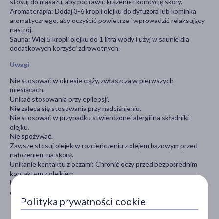
stosuj do masażu, aby poprawić krążenie i kondycję skóry.
Aromaterapia: Dodaj 3-6 kropli olejku do dyfuzora lub kominka
aromatycznego, aby oczyścić powietrze i wprowadzić relaksujący
nastrój.
Sauna: Wlej 5 kropli olejku do 1 litra wody i użyj w saunie dla
dodatkowych korzyści zdrowotnych.
Uwagi
Nie stosować w okresie ciąży, zwłaszcza w pierwszych
miesiącach.
Unikać stosowania przy epilepsji.
Nie zaleca się stosowania przy nadciśnieniu.
Nie stosować w przypadku stwierdzonej alergii na składniki
olejku.
Nie spożywać.
Zawsze stosuj olejek w rozcieńczeniu z olejem bazowym przed
nałożeniem na skórę.
Unikanie kontaktu z oczami: Chronić oczy przed bezpośrednim
kontaktem z olejkiem.
Unikanie słońca: Po zastosowaniu olejków cytrusowych unikaj
ekspozycji na słońce i światło UV.
Polityka prywatności cookie