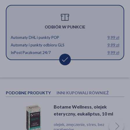
ODBIÓR W PUNKCIE
Automaty DHL i punkty POP
9,99 zł
Automaty i punkty odbioru GLS
9,99 zł
InPost Paczkomat 24/7
9,99 zł
PODOBNE PRODUKTY
INNI KUPOWALI RÓWNIEŻ
Botame Wellness, olejek
Vera Nord, Eukaliptus globulus,
eteryczny, eukaliptus, 10 ml
olejek eteryczny, 10 ml
olejek, zmęczenie, stres, bez
olejek, stres, astma, ból, katar,
parabenów
reumatyzm, zmęczenie, bez barwników,