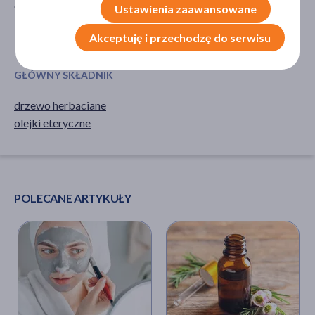
olejek
antyseptyczne
Ustawienia zaawansowane
aromaterapeutyczne
Akceptuję i przechodzę do serwisu
uspokajające
GŁÓWNY SKŁADNIK
drzewo herbaciane
olejki eteryczne
POLECANE ARTYKUŁY