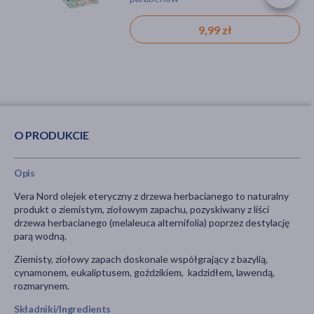
produkt naturalny
17,19 zł
9,99 zł
O PRODUKCIE
Opis
Vera Nord olejek eteryczny z drzewa herbacianego to naturalny
produkt o ziemistym, ziołowym zapachu, pozyskiwany z liści
drzewa herbacianego (melaleuca alternifolia) poprzez destylację
parą wodną.
Ziemisty, ziołowy zapach doskonale współgrający z bazylią,
cynamonem, eukaliptusem, goździkiem, kadzidłem, lawendą,
rozmarynem.
Składniki/Ingredients