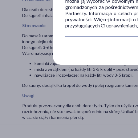
można ją wycofać w dowolnym mo
gromadzonych za pośrednictwem s
Dla osób dorosłych. Do użytku zewnętrznego.
Partnerzy. Informacja o celach 
Do kąpieli, inhalacji, masaży, kominków zapachowych, odświe
prywatności. Więcej informacji o
przysługujących Ci uprawnieniach,
Stosowanie
Do masażu aromaterapeutycznego: dodać 2-3 krople do 50 ml 
innego olejku do masażu.
Do kąpieli: 3-6 kropli do wanny letniej wody, najlepiej pod
W aromatyzacji i poprawie mikroklimatu pomieszczeń:
kominki zapachowe: 2-3 krople na zbiornik wody,
miski z wrzątkiem (na każdy litr 3-5 kropli) – pozosta
nawilżacze i rozpylacze: na każdy litr wody 3-5 kropli.
Do sauny: dodaj kilka kropel do wody i polej rozgrzane kamien
Uwagi
Produkt przeznaczony dla osób dorosłych. Tylko do użytku
rozcieńczeniu, nie stosować bezpośrednio na skórę. Unikać 
w czasie ciąży i karmienia piersią.