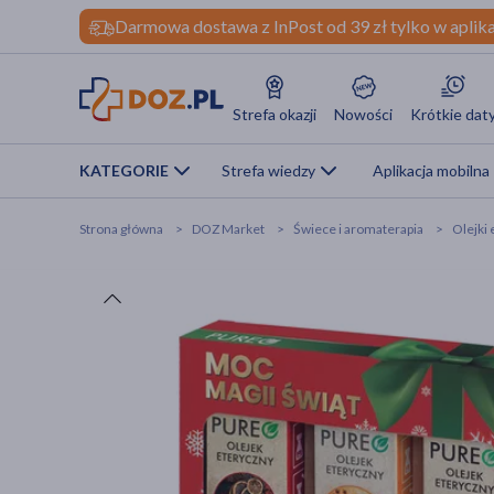
Darmowa dostawa z InPost od 39 zł tylko w aplika
Strefa okazji
Nowości
Krótkie dat
KATEGORIE
Strefa wiedzy
Aplikacja mobilna
Strona główna
DOZ Market
Świece i aromaterapia
Olejki