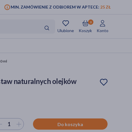
MIN. ZAMÓWIENIE Z ODBIOREM W APTECE:
25 ZŁ
0
Ulubione
Koszyk
Konto
10 ml
staw naturalnych olejków
ierz ilość
Do koszyka