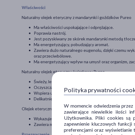
Właściwości
Naturalny olejek eteryczny z mandarynki i goździków Pureo
Ma właściwości uspokajające i odprężające.
Poprawia nastrój.
Jest pozyskiwany ze skórek mandarynki metodą tłocze
Ma energetyzujący, pobudzający aromat.
Zawiera dużo naturalnego eugenolu, dzięki czemu wyk
oraz przeciwbólowe.
Ma energetyzujący wpływ na umysł oraz organizm, zach
Naturalny olejek eteryczny świerkowy Pureo
Świeży, leśny zapach.
Oczyszcza i odświeża przestrzeń.
Polityka prywatności coo
Wspiera układ oddechowy.
Delikatnie relaksuje.
W momencie odwiedzenia przez Uż
Olejek eteryczny świąteczny zapach Pureo
zawierające niewielkie ilości 
Użytkownika. Pliki cookies są 
Wykazuje działanie aromaterapeutyczne.
zapewnienie kluczowych funkcji s
Zawiera mieszankę naturalnych olejków eterycznych tak
preferencjami oraz wyświetlanie 
Przeznaczenie