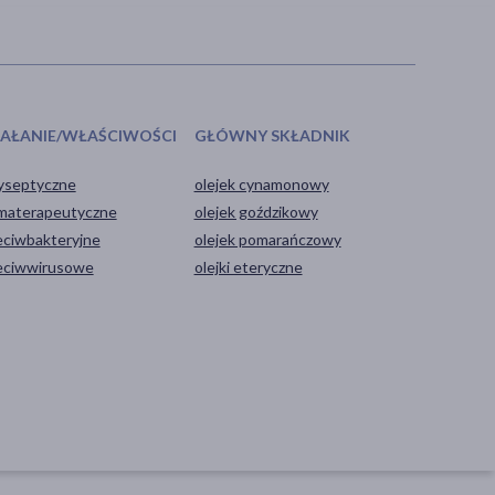
IAŁANIE/WŁAŚCIWOŚCI
GŁÓWNY SKŁADNIK
yseptyczne
olejek cynamonowy
materapeutyczne
olejek goździkowy
eciwbakteryjne
olejek pomarańczowy
eciwwirusowe
olejki eteryczne