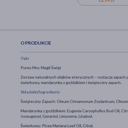
O PRODUKCIE
Opis
Pureo Moc Magii Świąt
Zestaw naturalnych olejków eterycznych – roztacza zapach pr
świerkowy, mandarynka z goździkiem i świąteczny zapach.
Składniki/Ingredients
Świąteczny Zapach: Oleum Cinnamonum Zeylanicum, Oleum cit
Mandarynka z goździkiem: Eugenia Caryophyllus Bud Oil, Citru
Isoeugenol, Geraniol, Limonene, Linalool.
Świerkowy: Picea Mariana Leaf Oil, Citral.