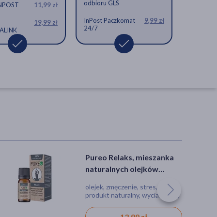
odbioru GLS
INPOST
11,99 zł
InPost Paczkomat
9,99 zł
19,99 zł
24/7
ALINK
Pureo Relaks, mieszanka
naturalnych olejków
eterycznych, 10 ml
olejek, zmęczenie, stres,
produkt naturalny, wyciaszający
13,99 zł