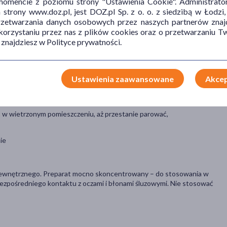
mencie z poziomu strony "Ustawienia Cookie". Administrat
trony www.doz.pl, jest DOZ.pl Sp. z o. o. z siedzibą w Łodzi,
przetwarzania danych osobowych przez naszych partnerów znajd
żaczy powietrza oraz dyfuzorów.
 korzystaniu przez nas z plików cookies oraz o przetwarzaniu
 znajdziesz w Polityce prywatności.
oleju nośnikowego np. oleju z pestek winogron, oliwa z oliwek lub
awać w strumieniu wlewanej wody
Ustawienia zaawansowane
Akcep
wić w wietrzonym pomieszczeniu, aż przestanie parować,
ie
 zewnętrznego. Preparat mocno skoncentrowany – do stosowania w
bezpośredniego kontaktu z oczami i błonami śluzowymi. Nie stosować