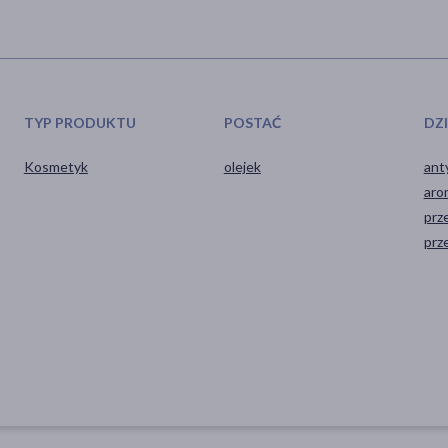
TYP PRODUKTU
POSTAĆ
DZ
Kosmetyk
olejek
ant
aro
prz
prz