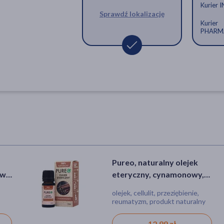
Kurier 
Sprawdź lokalizację
Kurier
PHARM
Pureo, naturalny olejek
wy,
eteryczny, cynamonowy,
10 ml
olejek, cellulit, przeziębienie,
reumatyzm, produkt naturalny
12,99 zł