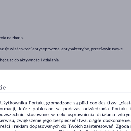
nia na zimno.
azuje właściwości antyseptyczne, antybakteryjne, przeciwwirusowe
ęcając do aktywności i działania.
kie
ytkownika Portalu, gromadzone są pliki cookies (tzw. „ciastec
informacji, które pobierane są podczas odwiedzania Portal
powszechnie stosowane w celu usprawnienia działania witryn
erwisu, zwiększenie jego bezpieczeństwa, ciągłe doskonalenie
ich, jak: cynamon, goździki, pomarańcza oraz wanilia.
treści i reklam dopasowanych do Twoich zainteresowań. Zgoda n