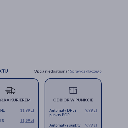
KTU
Opcja niedostępna?
Sprawdź dlaczego
YŁKA KURIEREM
ODBIÓR W PUNKCIE
DHL
11,99 zł
Automaty DHL i
9,99 zł
punkty POP
GLS
11,99 zł
Automaty i punkty
9,99 zł