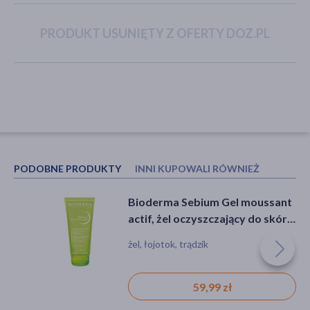
PRODUKT USUNIĘTY Z OFERTY DOZ.PL
akijażu
Hit
PODOBNE PRODUKTY
INNI KUPOWALI RÓWNIEŻ
Bioderma Sebium Gel moussant
Sylveco Dermo Sucha skóra,
actif, żel oczyszczający do skóry
krem nawilżający do twarzy na
tłustej i trądzikowej, 200 ml
dzień SPF 50, 50 ml
żel, łojotok, trądzik
krem, ochrona przeciwsłoneczna,
podrażnienie, suchość, zaczerwienienie
59,99 zł
32,39 zł