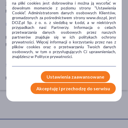
kwas salicylowy
na pliki cookies jest dobrowolna i można ją wycofać w
dowolnym momencie z poziomu strony "Ustawienia
niacynamid
Cookie". Administratorem danych osobowych Klientów,
gromadzonych za pośrednictwem strony www.doz.pl, jest
DOZ.pl Sp. z o. o. z siedzibą w Łodzi, a w niektórych
PORA STOSOWANIA
RODZAJ SKÓRY
przypadkach nasi Partnerzy. Informacja o celach
przetwarzania danych osobowych przez naszych
na dzień
mieszana
partnerów znajduje się w ich politykach ochrony
prywatności. Więcej informacji o korzystaniu przez nas z
na noc
tłusta
plików cookies oraz o przetwarzaniu Twoich danych
trądzikowa
osobowych, w tym o przysługujących Ci uprawnieniach,
znajdziesz w Polityce prywatności.
SPOSÓB APLIKACJI
Ustawienia zaawansowane
na skórę
Akceptuję i przechodzę do serwisu