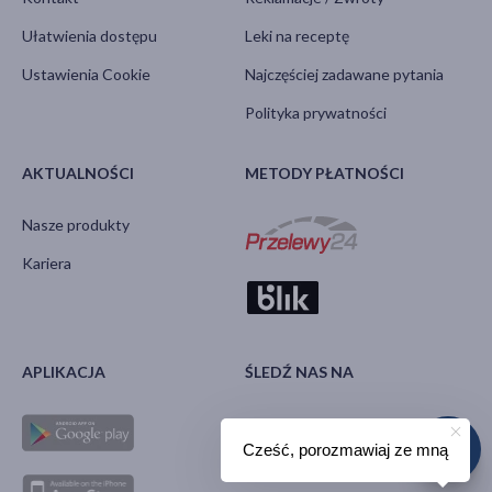
Ułatwienia dostępu
Leki na receptę
Ustawienia Cookie
Najczęściej zadawane pytania
Polityka prywatności
AKTUALNOŚCI
METODY PŁATNOŚCI
Nasze produkty
Kariera
APLIKACJA
ŚLEDŹ NAS NA
Cześć, porozmawiaj ze mną