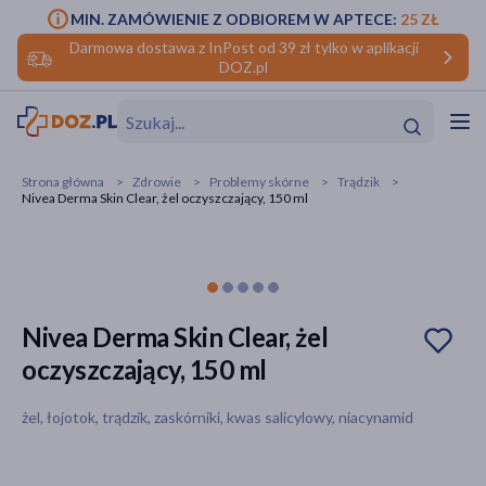
MIN. ZAMÓWIENIE Z ODBIOREM W APTECE:
25 ZŁ
Darmowa dostawa z InPost od 39 zł tylko w aplikacji
DOZ.pl
w
Hit
Hit
Strona główna
Zdrowie
Problemy skórne
Trądzik
Nivea Derma Skin Clear, żel oczyszczający, 150 ml
ofory
do makijażu
dzieci
ść
Hit
Hit
ące
rmową
kijażu
Nivea Derma Skin Clear, żel
oczyszczający, 150 ml
ść
Hit
żel, łojotok, trądzik, zaskórniki, kwas salicylowy, niacynamid
w
Hit
Hit
ść
Hit