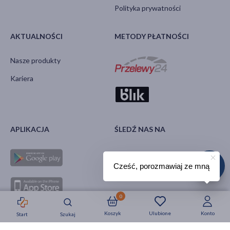
Polityka prywatności
AKTUALNOŚCI
METODY PŁATNOŚCI
Nasze produkty
Kariera
APLIKACJA
ŚLEDŹ NAS NA
Cześć, porozmawiaj ze mną
0
Koszyk
Ulubione
Konto
Start
Szukaj
Strefa okazji
Nowości
Krótkie daty