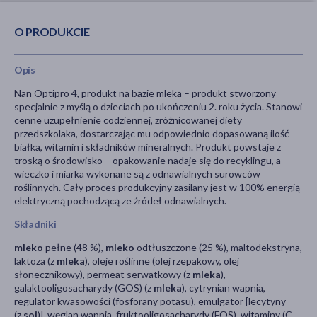
O PRODUKCIE
Opis
Nan Optipro 4, produkt na bazie mleka – produkt stworzony
specjalnie z myślą o dzieciach po ukończeniu 2. roku życia. Stanowi
cenne uzupełnienie codziennej, zróżnicowanej diety
przedszkolaka, dostarczając mu odpowiednio dopasowaną ilość
białka, witamin i składników mineralnych. Produkt powstaje z
troską o środowisko – opakowanie nadaje się do recyklingu, a
wieczko i miarka wykonane są z odnawialnych surowców
roślinnych. Cały proces produkcyjny zasilany jest w 100% energią
elektryczną pochodzącą ze źródeł odnawialnych.
Składniki
mleko
pełne (48 %),
mleko
odtłuszczone (25 %), maltodekstryna,
laktoza (z
mleka
), oleje roślinne (olej rzepakowy, olej
słonecznikowy), permeat serwatkowy (z
mleka
),
galaktooligosacharydy (GOS) (z
mleka
), cytrynian wapnia,
regulator kwasowości (fosforany potasu), emulgator [lecytyny
(z
soi
)], węglan wapnia, fruktooligosacharydy (FOS), witaminy (C,