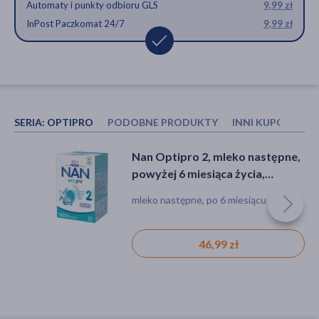
Automaty i punkty odbioru GLS
9,99 zł
InPost Paczkomat 24/7
9,99 zł
SERIA:
OPTIPRO
PODOBNE PRODUKTY
INNI KUPOWALI 
Nestle Nan Optipro Plus 4,
Nan Optipro 3, produkt na bazie
Nan Optipro 2, mleko następne,
produkt na bazie mleka dla
mleka, po 1. roku życia, proszek,
powyżej 6 miesiąca życia,
małych dzieci, 800 g
proszek, 650 g, (2 x 325 g)
650 g, (2 x 325 g)
dla dzieci, na bazie mleka,
proszek
mleko następne, po 6 miesiącu
immunoskładniki
67,29 zł
47,99 zł
46,99 zł