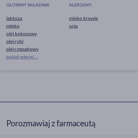
GŁÓWNY SKŁADNIK
ALERGENY
laktoza
mleko krowie
mleko
soja
olej kokosowy
olej rybi
olej rzepakowy
pokaż więcej ...
Porozmawiaj z farmaceutą