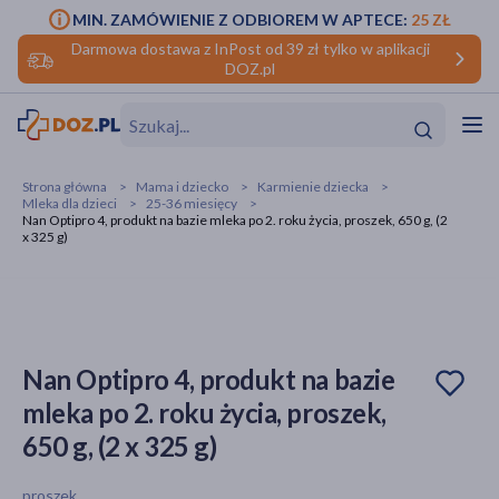
MIN. ZAMÓWIENIE Z ODBIOREM W APTECE:
25 ZŁ
Darmowa dostawa z InPost od 39 zł tylko w aplikacji
DOZ.pl
w
Hit
Hit
Strona główna
Mama i dziecko
Karmienie dziecka
Mleka dla dzieci
25-36 miesięcy
ofory
Nan Optipro 4, produkt na bazie mleka po 2. roku życia, proszek, 650 g, (2
x 325 g)
do makijażu
dzieci
ść
Hit
Hit
ące
rmową
kijażu
Nan Optipro 4, produkt na bazie
ść
Hit
mleka po 2. roku życia, proszek,
w
Hit
Hit
650 g, (2 x 325 g)
ść
Hit
proszek