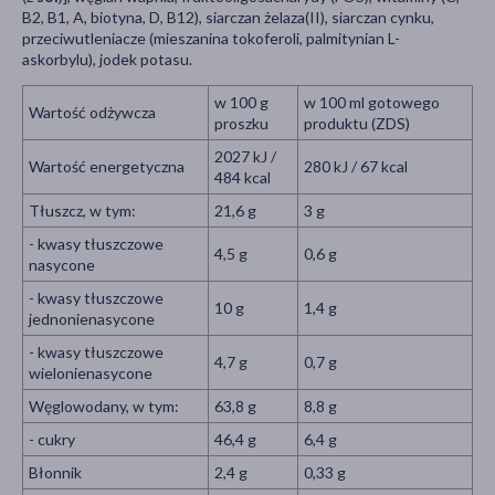
B2, B1, A, biotyna, D, B12), siarczan żelaza(II), siarczan cynku,
przeciwutleniacze (mieszanina tokoferoli, palmitynian L-
askorbylu), jodek potasu.
w 100 g
w 100 ml gotowego
Wartość odżywcza
proszku
produktu (ZDS)
2027 kJ /
Wartość energetyczna
280 kJ / 67 kcal
484 kcal
Tłuszcz, w tym:
21,6 g
3 g
- kwasy tłuszczowe
4,5 g
0,6 g
nasycone
- kwasy tłuszczowe
10 g
1,4 g
jednonienasycone
- kwasy tłuszczowe
4,7 g
0,7 g
wielonienasycone
Węglowodany, w tym:
63,8 g
8,8 g
- cukry
46,4 g
6,4 g
Błonnik
2,4 g
0,33 g