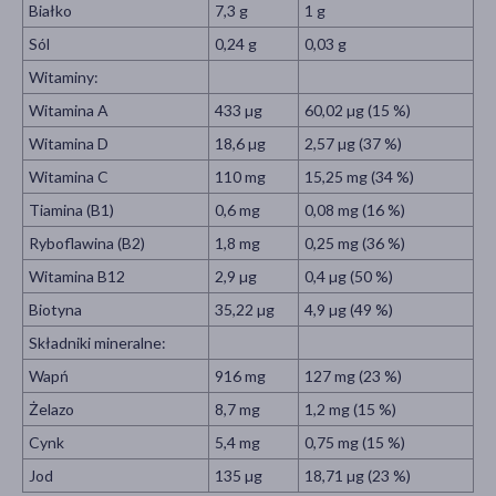
Białko
7,3 g
1 g
Sól
0,24 g
0,03 g
Witaminy:
Witamina A
433 µg
60,02 µg (15 %)
Witamina D
18,6 µg
2,57 µg (37 %)
Witamina C
110 mg
15,25 mg (34 %)
Tiamina (B1)
0,6 mg
0,08 mg (16 %)
Ryboflawina (B2)
1,8 mg
0,25 mg (36 %)
Witamina B12
2,9 µg
0,4 µg (50 %)
Biotyna
35,22 µg
4,9 µg (49 %)
Składniki mineralne:
Wapń
916 mg
127 mg (23 %)
Żelazo
8,7 mg
1,2 mg (15 %)
Cynk
5,4 mg
0,75 mg (15 %)
Jod
135 µg
18,71 µg (23 %)