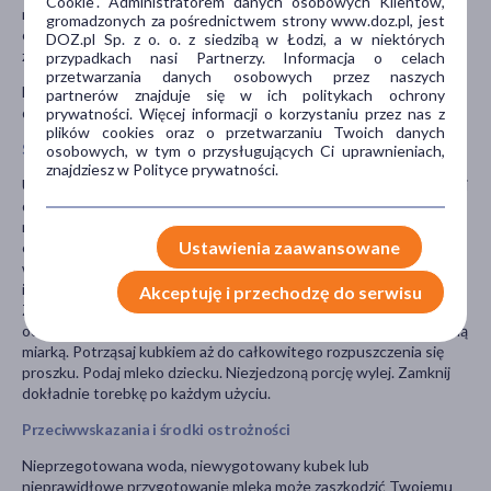
Cookie". Administratorem danych osobowych Klientów,
mniejszej ilości proszku niż wskazana może prowadzić do
gromadzonych za pośrednictwem strony www.doz.pl, jest
odwodnienia organizmu lub niedożywienia niemowlęcia. Nie
DOZ.pl Sp. z o. o. z siedzibą w Łodzi, a w niektórych
zmieniaj proporcji wody i proszku bez porozumienia z lekarzem.
przypadkach nasi Partnerzy. Informacja o celach
przetwarzania danych osobowych przez naszych
Nan Optipro 4 to tylko jeden z elementów w zdrowej diecie
partnerów znajduje się w ich politykach ochrony
dziecka po. 2 roku życia.
prywatności. Więcej informacji o korzystaniu przez nas z
plików cookies oraz o przetwarzaniu Twoich danych
Sposób użycia
osobowych, w tym o przysługujących Ci uprawnieniach,
znajdziesz w Polityce prywatności.
Umyj dokładnie ręce, zanim zaczniesz przygotowywać mleko. Umyj
dokładnie kubek tak, aby zostały usunięte wszelkie pozostałości
mleka. Wygotuj przez 5 minut. Pozostaw pod przykryciem do
Ustawienia zaawansowane
chwili użycia. Doprowadź wodę pitną do wrzenia, pozostaw do
wystygnięcia. Odmierz zgodnie z tabelą karmienia odpowiednią
ilość letniej wody, o temp. 37°C i wlej do wygotowanego kubka.
Akceptuję i przechodzę do serwisu
Zgodnie z tabelą karmienia odmierz dokładnie i wsyp do kubka
odpowiednią ilość płaskich miarek proszku. Posługuj się załączoną
miarką. Potrząsaj kubkiem aż do całkowitego rozpuszczenia się
proszku. Podaj mleko dziecku. Niezjedzoną porcję wylej. Zamknij
dokładnie torebkę po każdym użyciu.
Przeciwwskazania i środki ostrożności
Nieprzegotowana woda, niewygotowany kubek lub
nieprawidłowe przygotowanie mleka może zaszkodzić Twojemu