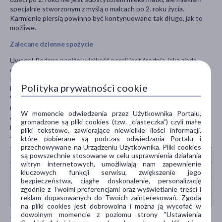
specjalnie stworzonym z myślą o malcach po 2. roku życia.
Karmienie piersią powinno być kontynuowane tak długo, jak to
możliwe.
Zalecane dzienne spożycie
Uwaga! Podana poniżej wielkość porcji jest średnią, jaką zjada
dziecko w danym wieku zależnie od indywidualnych potrzeb.
Różnice mogą dotyczyć również liczby posiłków. Zawsze
Polityka prywatności cookie
konsultuj ilość posiłków z lekarzem prowadzącym.
W tym wieku dieta dziecka powinna również zawierać posiłki inne
niż mleko.
W momencie odwiedzenia przez Użytkownika Portalu,
Aby utrzymać odpowiednią ilość żywych kultur bakterii,
gromadzone są pliki cookies (tzw. „ciasteczka”) czyli małe
przegotowana woda powinna być ostudzona do temperatury
pliki tekstowe, zawierające niewielkie ilości informacji,
zbliżonej do temperatury ciała (ok. 37°C).
które pobierane są podczas odwiedzania Portalu i
przechowywane na Urządzeniu Użytkownika. Pliki cookies
powyżej 24. miesiąca
są powszechnie stosowane w celu usprawnienia działania
witryn internetowych, umożliwiają nam zapewnienie
ilość wody w porcji
210 ml
kluczowych funkcji serwisu, zwiększenie jego
bezpieczeństwa, ciągłe doskonalenie, personalizację
liczba miarek* mleka w porcji
7
zgodnie z Twoimi preferencjami oraz wyświetlanie treści i
reklam dopasowanych do Twoich zainteresowań. Zgoda
przeciętna liczba karmień dziennie
2
na pliki cookies jest dobrowolna i można ją wycofać w
dowolnym momencie z poziomu strony "Ustawienia
*Pamiętaj: używaj tylko załączonej miarki. Użycie większej lub