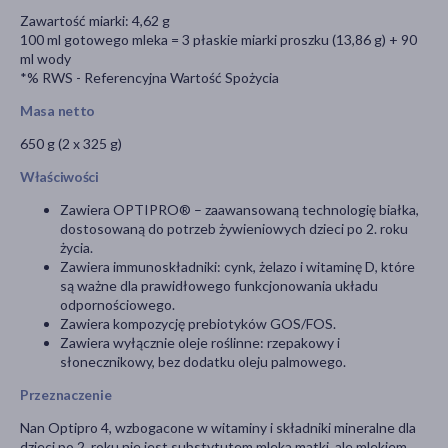
Zawartość miarki: 4,62 g
100 ml gotowego mleka = 3 płaskie miarki proszku (13,86 g) + 90
ml wody
*% RWS - Referencyjna Wartość Spożycia
Masa netto
650 g (2 x 325 g)
Właściwości
Zawiera OPTIPRO® – zaawansowaną technologię białka,
dostosowaną do potrzeb żywieniowych dzieci po 2. roku
życia.
Zawiera immunoskładniki: cynk, żelazo i witaminę D, które
są ważne dla prawidłowego funkcjonowania układu
odpornościowego.
Zawiera kompozycję prebiotyków GOS/FOS.
Zawiera wyłącznie oleje roślinne: rzepakowy i
słonecznikowy, bez dodatku oleju palmowego.
Przeznaczenie
Nan Optipro 4, wzbogacone w witaminy i składniki mineralne dla
dzieci po 2. roku nie jest substytutem mleka matki, ale mlekiem