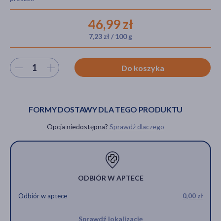
46,99 zł
7,23 zł / 100 g
akijażu
Wybierz ilość
Do koszyka
Hit
FORMY DOSTAWY DLA TEGO PRODUKTU
Opcja niedostępna?
Sprawdź dlaczego
ODBIÓR W APTECE
Odbiór w aptece
0,00 zł
Sprawdź lokalizację