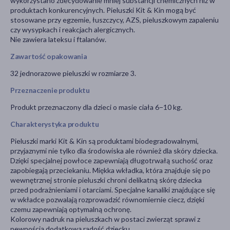
wykorzystano zdecydowanie mniej substancji chemicznych niż w
produktach konkurencyjnych. Pieluszki Kit & Kin mogą być
stosowane przy egzemie, łuszczycy, AZS, pieluszkowym zapaleniu
czy wysypkach i reakcjach alergicznych.
Nie zawiera lateksu i ftalanów.
Zawartość opakowania
32 jednorazowe pieluszki w rozmiarze 3.
Przeznaczenie produktu
Produkt przeznaczony dla dzieci o masie ciała 6−10 kg.
Charakterystyka produktu
Pieluszki marki Kit & Kin są produktami biodegradowalnymi,
przyjaznymi nie tylko dla środowiska ale również dla skóry dziecka.
Dzięki specjalnej powłoce zapewniają długotrwałą suchość oraz
zapobiegają przeciekaniu. Miękka wkładka, która znajduje się po
wewnętrznej stronie pieluszki chroni delikatną skórę dziecka
przed podrażnieniami i otarciami. Specjalne kanaliki znajdujące się
w wkładce pozwalają rozprowadzić równomiernie ciecz, dzięki
czemu zapewniają optymalną ochronę.
Kolorowy nadruk na pieluszkach w postaci zwierząt sprawi z
pewnością dodatkową radość dziecku.