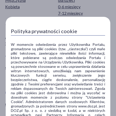
Mężczyzna
dla dzieci
Kobieta
0-6 miesięcy
7-12 miesięcy
TYP PRODUKTU
DZIAŁANIE/WŁAŚCIWOŚCI
Polityka prywatności cookie
Akcesoria
absorbujące
Środki higieniczne
W momencie odwiedzenia przez Użytkownika Portalu,
gromadzone są pliki cookies (tzw. „ciasteczka”) czyli małe
pliki tekstowe, zawierające niewielkie ilości informacji,
CZĘŚĆ CIAŁA
SPECYFIKA
które pobierane są podczas odwiedzania Portalu i
przechowywane na Urządzeniu Użytkownika. Pliki cookies
są powszechnie stosowane w celu usprawnienia działania
okolice intymne
Bez ftalanów
witryn internetowych, umożliwiają nam zapewnienie
Bez lateksu
kluczowych funkcji serwisu, zwiększenie jego
bezpieczeństwa, ciągłe doskonalenie, personalizację
Jednorazowe
zgodnie z Twoimi preferencjami oraz wyświetlanie treści i
reklam dopasowanych do Twoich zainteresowań. Zgoda
na pliki cookies jest dobrowolna i można ją wycofać w
UKŁADY NARZĄDOWE
PORA STOSOWANIA
dowolnym momencie z poziomu strony "Ustawienia
Cookie". Administratorem danych osobowych Klientów,
układ moczowo-płciowy
na dzień
gromadzonych za pośrednictwem strony www.doz.pl, jest
na noc
DOZ.pl Sp. z o. o. z siedzibą w Łodzi, a w niektórych
przypadkach nasi Partnerzy. Informacja o celach