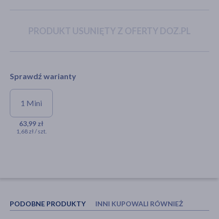
PRODUKT USUNIĘTY Z OFERTY DOZ.PL
akijażu
Sprawdź warianty
Hit
1 Mini
Kit & Kin, pieluszki 1 Mini (2-5
kg), Lomb/Owl, 38 szt.
63,99 zł
1,68 zł / szt.
63,99 zł
PODOBNE PRODUKTY
INNI KUPOWALI RÓWNIEŻ