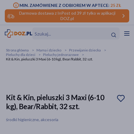
MIN. ZAMÓWIENIE Z ODBIOREM W APTECE:
25 ZŁ
Darmowa dostawa z InPost od 39 zł tylko w aplikacji
DOZ.pl
w
Hit
Hit
Strona główna
Mama i dziecko
Przewijanie dziecka
Pieluchy dla dzieci
Pieluchy jednorazowe
ofory
Kit & Kin, pieluszki 3 Maxi (6-10 kg), Bear/Rabbit, 32 szt.
do makijażu
dzieci
ść
Hit
Hit
ące
rmową
kijażu
Kit & Kin, pieluszki 3 Maxi (6-10
ść
Hit
kg), Bear/Rabbit, 32 szt.
w
Hit
Hit
środki higieniczne, akcesoria
ść
Hit