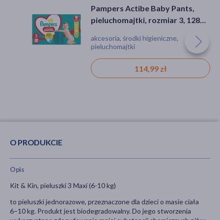
Pampers Actibe Baby Pants,
Kindii Pure Water 99%,
pieluchomajtki, rozmiar 3, 128
nawilżane chusteczki, 60 szt.
szt
akcesoria, środki higieniczne,
chusteczki, pielęgnacja, dziecko
pieluchomajtki
114,99 zł
6,99 zł
O PRODUKCIE
Opis
Kit & Kin, pieluszki 3 Maxi (6-10 kg)
to pieluszki jednorazowe, przeznaczone dla dzieci o masie ciała
6−10 kg. Produkt jest biodegradowalny. Do jego stworzenia