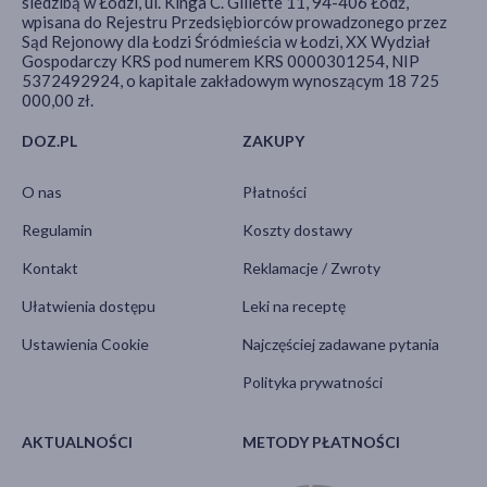
siedzibą w Łodzi, ul. Kinga C. Gillette 11, 94-406 Łódź,
wpisana do Rejestru Przedsiębiorców prowadzonego przez
Sąd Rejonowy dla Łodzi Śródmieścia w Łodzi, XX Wydział
Gospodarczy KRS pod numerem KRS 0000301254, NIP
5372492924, o kapitale zakładowym wynoszącym 18 725
000,00 zł.
DOZ.PL
ZAKUPY
O nas
Płatności
Regulamin
Koszty dostawy
Kontakt
Reklamacje / Zwroty
Ułatwienia dostępu
Leki na receptę
Ustawienia Cookie
Najczęściej zadawane pytania
Polityka prywatności
AKTUALNOŚCI
METODY PŁATNOŚCI