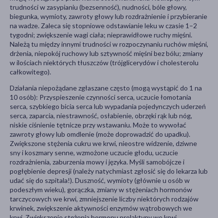
trudności w zasypianiu (bezsenność), nudności, bóle głowy,
biegunka, wymioty, zawroty głowy lub rozdrażnienie i przybieranie
na wadze. Zaleca się stopniowe odstawianie leku w czasie 1–2
tygodni; zwiększenie wagi ciała; nieprawidłowe ruchy mięśni.
Należą tu między innymi trudności w rozpoczynaniu ruchów mięśni,
drżenia, niepokój ruchowy lub sztywność mięśni bez bólu; zmiany
w ilościach niektórych tłuszczów (trójglicerydów i cholesterolu
całkowitego).
Działania niepożądane zgłaszane często (mogą wystąpić do 1 na
10 osób): Przyspieszenie czynności serca, uczucie łomotania
serca, szybkiego bicia serca lub wypadania pojedynczych uderzeń
serca, zaparcia, niestrawność, osłabienie, obrzęki rąk lub nóg,
niskie ciśnienie tętnicze przy wstawaniu. Może to wywołać
zawroty głowy lub omdlenie (może doprowadzić do upadku).
Zwiększone stężenia cukru we krwi, nieostre widzenie, dziwne
sny i koszmary senne, wzmożone uczucie głodu, uczucie
rozdrażnienia, zaburzenia mowy i języka. Myśli samobójcze i
pogłębienie depresji (należy natychmiast zgłosić się do lekarza lub
udać się do szpitala!). Duszność, wymioty (głównie u osób w
podeszłym wieku), gorączka, zmiany w stężeniach hormonów
tarczycowych we krwi, zmniejszenie liczby niektórych rodzajów
krwinek, zwiększenie aktywności enzymów wątrobowych we
krwi. Zwiększenie stężenia hormonu prolaktyny we krwi.