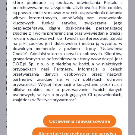
które pobierane są podczas odwiedzania Portalu i
(zatrzymanie moczu), ma powiększoną prostatę, zator w jelitach
przechowywane na Urządzeniu Użytkownika. Pliki cookies
lub podwyższone ciśnienie wewnątrz oka. Objawy te są czasami
są powszechnie stosowane w celu usprawnienia działania
spowodowane przyjmowanymi lekami (zwanymi „produktami
witryn internetowych, umożliwiają nam zapewnienie
antycholinergicznymi”) stosowanymi w celu leczenia określonych
kluczowych funkcji serwisu, zwiększenie jego
schorzeń, które wpływają na funkcjonowanie komórek
bezpieczeństwa, ciągłe doskonalenie, personalizację
nerwowych; ma lub miał problemy z alkoholem lub zażywaniem
zgodnie z Twoimi preferencjami oraz wyświetlanie treści i
narkotyków.
reklam dopasowanych do Twoich zainteresowań. Zgoda
na pliki cookies jest dobrowolna i można ją wycofać w
Należy jak najszybciej poinformować lekarza, jeśli u pacjenta
dowolnym momencie z poziomu strony "Ustawienia
wystąpią objawy takie, jak: gorączka, objawy grypopodobne, ból
Cookie". Administratorem danych osobowych Klientów,
gromadzonych za pośrednictwem strony www.doz.pl, jest
gardła lub inne infekcje, które mogą być skutkiem małej liczby
DOZ.pl Sp. z o. o. z siedzibą w Łodzi, a w niektórych
białych krwinek. Może to wymagać przerwania terapii lekiem
przypadkach nasi Partnerzy. Informacja o celach
Ketilept i (lub) zastosowania odpowiedniego leczenia; zaparcia z
przetwarzania danych osobowych przez naszych
utrzymującym się bólem brzucha lub zaparcia, które nie ustępują
partnerów znajduje się w ich politykach ochrony
pomimo zastosowanego leczenia. Może to doprowadzić to
prywatności. Więcej informacji o korzystaniu przez nas z
poważnej niedrożności jelit; myśli samobójcze lub nasilenie się
plików cookies oraz o przetwarzaniu Twoich danych
depresji.
osobowych, w tym o przysługujących Ci uprawnieniach,
znajdziesz w Polityce prywatności.
Jeśli wystąpią myśli o zrobieniu sobie krzywdy lub zabiciu się,
należy natychmiast skontaktować się z lekarzem lub zgłosić się do
szpitala. Pomocne może być poinformowanie krewnego lub
znajomego o swej depresji i poproszenie ich o zapoznanie się z
Ustawienia zaawansowane
ulotką leku.
Akceptuję i przechodzę do serwisu