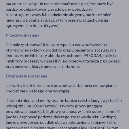
ma poczucie winy lub nie może spać; manii (pacjent może być
bardzo podekscytowany, uradowany, pobudzony,
rozentuzjazmowany lub nadmiernie aktywny, może też mieć
niewłaściwą ocenę sytuacji, w tym przejawiać zachowania
agresywne lub destruktywne).
Przeciwwskazania
Nie należy stosować leku w przypadku nadwrażliwości na
którykolwiek składnik produktu oraz u pacjentów stosujących
jednocześnie inhibitory układu cytochromu P450 3A4, takie jak
inhibitory proteazy wirusa HIV, leki przeciwgrzybicze z grupy azoli,
erytromycyna, klarytromycyna i nefazodo.
Działania niepożądane
Jak każdy lek, lek ten może powodować działania niepożądane,
chociaż nie u każdego one wystąpią.
Działania niepożądane zgłaszane bardzo często (mogą wystąpić u
więcej niż 1 na 10 pacjentów): zawroty głowy (mogące
powodować upadki), ból głowy, suchość w jamie ustnej; senność
(może ustępować podczas dalszego stosowania leku Ketilept)
(może powodować upadki); objawy odstawienia (objawy, które
mogą wystąpić po przerwaniu stosowania leku Ketilept), w tym