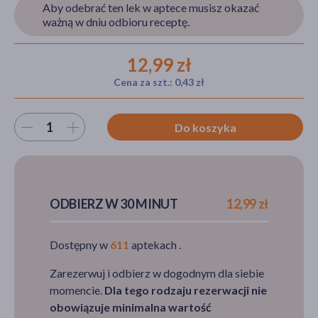
Aby odebrać ten lek w aptece musisz okazać
ważną w dniu odbioru receptę.
akijażu
12,99 zł
Cena za szt.: 0,43 zł
Wybierz ilość
Hit
Do koszyka
ODBIERZ W 30 MINUT
12,99 zł
Dostępny w
611
aptekach .
Zarezerwuj i odbierz w dogodnym dla siebie
momencie.
Dla tego rodzaju rezerwacji nie
obowiązuje minimalna wartość