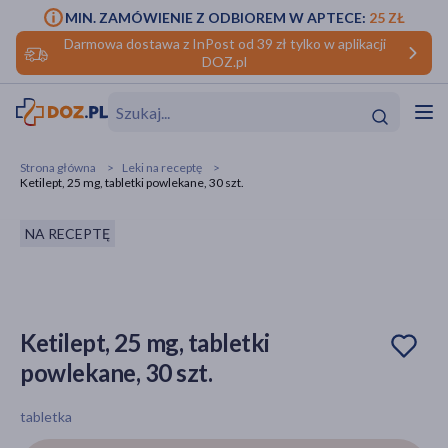
MIN. ZAMÓWIENIE Z ODBIOREM W APTECE:
25 ZŁ
Darmowa dostawa z InPost od 39 zł tylko w aplikacji
DOZ.pl
w
Hit
Hit
Strona główna
Leki na receptę
Ketilept, 25 mg, tabletki powlekane, 30 szt.
ofory
NA RECEPTĘ
do makijażu
dzieci
ść
Hit
Hit
ące
rmową
kijażu
Ketilept, 25 mg, tabletki
ść
Hit
powlekane, 30 szt.
w
Hit
Hit
tabletka
ść
Hit