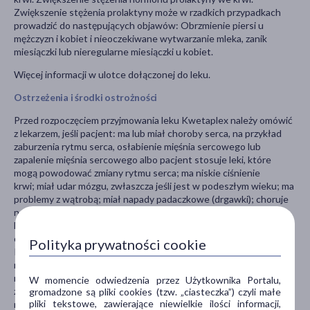
Zwiększenie stężenia prolaktyny może w rzadkich przypadkach
prowadzić do następujących objawów: Obrzmienie piersi u
mężczyzn i kobiet i nieoczekiwane wytwarzanie mleka, zanik
miesiączki lub nieregularne miesiączki u kobiet.
Więcej informacji w ulotce dołączonej do leku.
Ostrzeżenia i środki ostrożności
Przed rozpoczęciem przyjmowania leku Kwetaplex należy omówić
z lekarzem, jeśli pacjent: ma lub miał choroby serca, na przykład
zaburzenia rytmu serca, osłabienie mięśnia sercowego lub
zapalenie mięśnia sercowego albo pacjent stosuje leki, które
mogą powodować zmiany rytmu serca; ma niskie ciśnienie
krwi; miał udar mózgu, zwłaszcza jeśli jest w podeszłym wieku; ma
problemy z wątrobą; miał napady padaczkowe (drgawki); choruje
na cukrzycę lub jest zagrożony cukrzycą; miał w przeszłości małą
liczbę białych krwinek; jest osobą w podeszłym wieku z
otępieniem starczym; jest osobą w podeszłym wieku z chorobą
Polityka prywatności cookie
Parkinsona/ parkinsonizmem; ma lub miał stany podczas których
nastąpiło zatrzymanie oddychania przez krótkie okresy podczas
normalnego snu nocnego (tzw. bezdech senny) i stosuje leki
W momencie odwiedzenia przez Użytkownika Portalu,
zwalniające normalną aktywność mózgu (tzw. depresanty); ma lub
gromadzone są pliki cookies (tzw. „ciasteczka”) czyli małe
pliki tekstowe, zawierające niewielkie ilości informacji,
miał problem z całkowitym opróżnieniem pęcherza moczowego