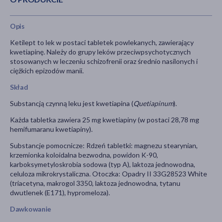
Opis
Ketilept to lek w postaci tabletek powlekanych, zawierający
kwetiapinę. Należy do grupy leków przeciwpsychotycznych
stosowanych w leczeniu schizofrenii oraz średnio nasilonych i
ciężkich epizodów manii.
Skład
Substancją czynną leku jest kwetiapina (
Quetiapinum
).
Każda tabletka zawiera 25 mg kwetiapiny (w postaci 28,78 mg
hemifumaranu kwetiapiny).
Substancje pomocnicze: Rdzeń tabletki: magnezu stearynian,
krzemionka koloidalna bezwodna, powidon K-90,
karboksymetyloskrobia sodowa (typ A), laktoza jednowodna,
celuloza mikrokrystaliczna. Otoczka: Opadry II 33G28523 White
(triacetyna, makrogol 3350, laktoza jednowodna, tytanu
dwutlenek (E171), hypromeloza).
Dawkowanie