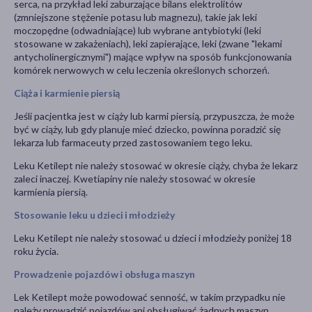
serca, na przykład leki zaburzające bilans elektrolitów
(zmniejszone stężenie potasu lub magnezu), takie jak leki
moczopędne (odwadniające) lub wybrane antybiotyki (leki
stosowane w zakażeniach), leki zapierające, leki (zwane "lekami
antycholinergicznymi") mające wpływ na sposób funkcjonowania
komórek nerwowych w celu leczenia określonych schorzeń.
Ciąża i karmienie piersią
Jeśli pacjentka jest w ciąży lub karmi piersią, przypuszcza, że może
być w ciąży, lub gdy planuje mieć dziecko, powinna poradzić się
lekarza lub farmaceuty przed zastosowaniem tego leku.
Leku Ketilept nie należy stosować w okresie ciąży, chyba że lekarz
zaleci inaczej. Kwetiapiny nie należy stosować w okresie
karmienia piersią.
Stosowanie leku u dzieci i młodzieży
Leku Ketilept nie należy stosować u dzieci i młodzieży poniżej 18
roku życia.
Prowadzenie pojazdów i obsługa maszyn
Lek Ketilept może powodować senność, w takim przypadku nie
należy prowadzić pojazdów ani obsługiwać żadnych maszyn.