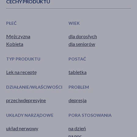
CECHY PRODUKTU
PŁEĆ
WIEK
Mężczyzna
dla dorosłych
Kobieta
dla seniorów
TYP PRODUKTU
POSTAĆ
Lek na receptę
tabletka
DZIAŁANIE/WŁAŚCIWOŚCI
PROBLEM
przeciwdepresyjne
depresja
UKŁADY NARZĄDOWE
PORA STOSOWANIA
układ nerwowy
na dzień
na noc