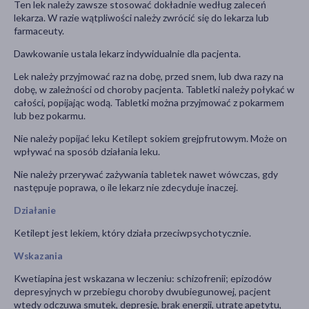
Ten lek należy zawsze stosować dokładnie według zaleceń
lekarza. W razie wątpliwości należy zwrócić się do lekarza lub
farmaceuty.
Dawkowanie ustala lekarz indywidualnie dla pacjenta.
Lek należy przyjmować raz na dobę, przed snem, lub dwa razy na
dobę, w zależności od choroby pacjenta. Tabletki należy połykać w
całości, popijając wodą. Tabletki można przyjmować z pokarmem
lub bez pokarmu.
Nie należy popijać leku Ketilept sokiem grejpfrutowym. Może on
wpływać na sposób działania leku.
Nie należy przerywać zażywania tabletek nawet wówczas, gdy
następuje poprawa, o ile lekarz nie zdecyduje inaczej.
Działanie
Ketilept jest lekiem, który działa przeciwpsychotycznie.
Wskazania
Kwetiapina jest wskazana w leczeniu: schizofrenii; epizodów
depresyjnych w przebiegu choroby dwubiegunowej, pacjent
wtedy odczuwa smutek, depresję, brak energii, utratę apetytu,