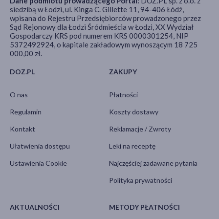
Dane podmiotu prowadzącego Portal:
DOZ.PL sp. z o.o. z
siedzibą w Łodzi, ul. Kinga C. Gillette 11, 94-406 Łódź,
wpisana do Rejestru Przedsiębiorców prowadzonego przez
Sąd Rejonowy dla Łodzi Śródmieścia w Łodzi, XX Wydział
Gospodarczy KRS pod numerem KRS 0000301254, NIP
5372492924, o kapitale zakładowym wynoszącym 18 725
000,00 zł.
DOZ.PL
ZAKUPY
O nas
Płatności
Regulamin
Koszty dostawy
Kontakt
Reklamacje / Zwroty
Ułatwienia dostępu
Leki na receptę
Ustawienia Cookie
Najczęściej zadawane pytania
Polityka prywatności
AKTUALNOŚCI
METODY PŁATNOŚCI