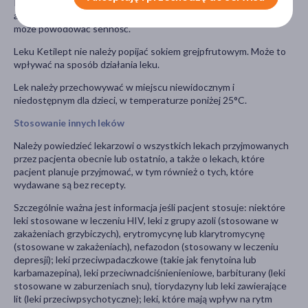
Podczas stosowania leku Ketilept należy unikać picia napojów
alkoholowych. Jednoczesne stosowanie leku Ketilept i alkoholu
może powodować senność.
Leku Ketilept nie należy popijać sokiem grejpfrutowym. Może to
wpływać na sposób działania leku.
Lek należy przechowywać w miejscu niewidocznym i
niedostępnym dla dzieci, w temperaturze poniżej 25°C.
Stosowanie innych leków
Należy powiedzieć lekarzowi o wszystkich lekach przyjmowanych
przez pacjenta obecnie lub ostatnio, a także o lekach, które
pacjent planuje przyjmować, w tym również o tych, które
wydawane są bez recepty.
Szczególnie ważna jest informacja jeśli pacjent stosuje: niektóre
leki stosowane w leczeniu HIV, leki z grupy azoli (stosowane w
zakażeniach grzybiczych), erytromycynę lub klarytromycynę
(stosowane w zakażeniach), nefazodon (stosowany w leczeniu
depresji); leki przeciwpadaczkowe (takie jak fenytoina lub
karbamazepina), leki przeciwnadciśnienieniowe, barbiturany (leki
stosowane w zaburzeniach snu), tiorydazyny lub leki zawierające
lit (leki przeciwpsychotyczne); leki, które mają wpływ na rytm