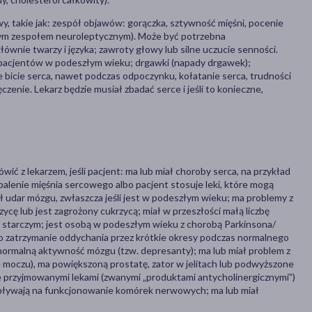
y, takie jak: zespół objawów: gorączka, sztywność mięśni, pocenie
iwym zespołem neuroleptycznym). Może być potrzebna
nie twarzy i języka; zawroty głowy lub silne uczucie senności.
 pacjentów w podeszłym wieku; drgawki (napady drgawek);
e bicie serca, nawet podczas odpoczynku, kołatanie serca, trudności
zenie. Lekarz będzie musiał zbadać serce i jeśli to konieczne,
ć z lekarzem, jeśli pacjent: ma lub miał choroby serca, na przykład
palenie mięśnia sercowego albo pacjent stosuje leki, które mogą
ł udar mózgu, zwłaszcza jeśli jest w podeszłym wieku; ma problemy z
cę lub jest zagrożony cukrzycą; miał w przeszłości małą liczbę
m starczym; jest osobą w podeszłym wieku z chorobą Parkinsona/
ło zatrzymanie oddychania przez krótkie okresy podczas normalnego
 normalną aktywność mózgu (tzw. depresanty); ma lub miał problem z
oczu), ma powiększoną prostatę, zator w jelitach lub podwyższone
 przyjmowanymi lekami (zwanymi „produktami antycholinergicznymi”)
wpływają na funkcjonowanie komórek nerwowych; ma lub miał