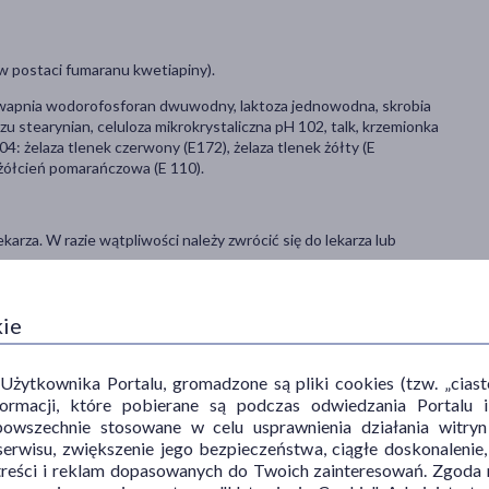
w postaci fumaranu kwetiapiny).
 wapnia wodorofosforan dwuwodny, laktoza jednowodna, skrobia
 stearynian, celuloza mikrokrystaliczna pH 102, talk, krzemionka
: żelaza tlenek czerwony (E172), żelaza tlenek żółty (E
 żółcień pomarańczowa (E 110).
rza. W razie wątpliwości należy zwrócić się do lekarza lub
kie
na dobę, w zależności od choroby pacjenta. Tabletki należy połykać
armem lub bez pokarmu.
ytkownika Portalu, gromadzone są pliki cookies (tzw. „ciastec
że on wpływać na sposób działania leku.
informacji, które pobierane są podczas odwiedzania Portal
powszechnie stosowane w celu usprawnienia działania witryn
następuje poprawa, o ile lekarz nie zdecyduje inaczej.
erwisu, zwiększenie jego bezpieczeństwa, ciągłe doskonalenie
treści i reklam dopasowanych do Twoich zainteresowań. Zgoda n