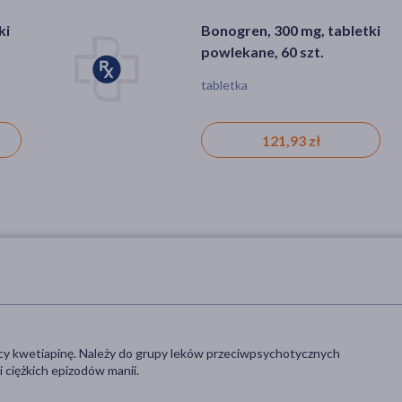
Bonogren, 300 mg, tabletki
powlekane, 60 szt.
tabletka
121,93 zł
ący kwetiapinę. Należy do grupy leków przeciwpsychotycznych
i ciężkich epizodów manii.