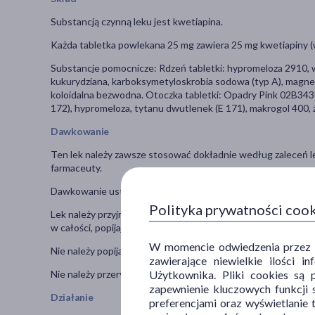
Substancją czynną leku jest kwetiapina.
Każda tabletka powlekana 25 mg zawiera 25 mg kwetiapiny (
Substancje pomocnicze: Rdzeń tabletki: hypromeloza 2910,
kukurydziana, karboksymetyloskrobia sodowa (typ A), magnezu
koloidalna bezwodna. Otoczka tabletki: Opadry Pink 02B34304
172), hypromeloza, tytanu dwutlenek (E 171), makrogol 400,
Dawkowanie
Ten lek należy zawsze stosować dokładnie według zaleceń leka
farmaceuty.
Dawkowanie ustala lekarz indywidualnie dla pacjenta.
Polityka prywatności coo
Lek należy przyjmować raz na dobę, przed snem, lub dwa razy 
w całości, popijając wodą. Tabletki można przyjmować z pok
W momencie odwiedzenia przez Uż
Nie należy popijać leku Kwetaplex sokiem grejpfrutowym. Mo
zawierające niewielkie ilości 
Użytkownika. Pliki cookies są 
Nie należy przerywać zażywania tabletek nawet wówczas, gdy 
zapewnienie kluczowych funkcji s
Działanie
preferencjami oraz wyświetlanie 