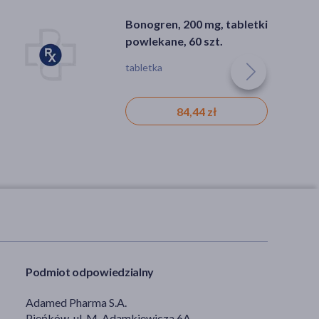
Bonogren, 200 mg, tabletki
powlekane, 60 szt.
tabletka
84,44 zł
Podmiot odpowiedzialny
Adamed Pharma S.A.
Pieńków, ul. M. Adamkiewicza 6A