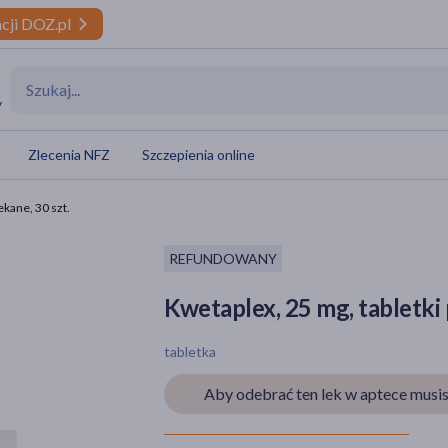
cji DOZ.pl
y
Zlecenia NFZ
Szczepienia online
ekane, 30 szt.
REFUNDOWANY
Kwetaplex, 25 mg, tabletki
tabletka
Aby odebrać ten lek w aptece musis