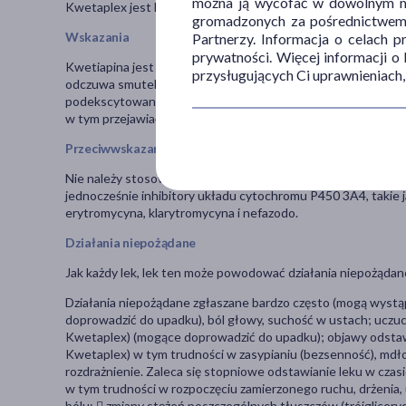
można ją wycofać w dowolnym mo
Kwetaplex jest lekiem, który działa przeciwpsychotycznie.
gromadzonych za pośrednictwem s
Wskazania
Partnerzy. Informacja o celach 
prywatności. Więcej informacji o
Kwetiapina jest wskazana w leczeniu: schizofrenii; epizod
przysługujących Ci uprawnieniach,
odczuwa smutek, depresję, brak energii, utratę apetytu, ma 
podekscytowany, uradowany, pobudzony, rozentuzjazmowany 
w tym przejawiać zachowania agresywne lub destruktywne).
Przeciwwskazania
Nie należy stosować leku w przypadku nadwrażliwości na któ
jednocześnie inhibitory układu cytochromu P450 3A4, takie jak
erytromycyna, klarytromycyna i nefazodo.
Działania niepożądane
Jak każdy lek, lek ten może powodować działania niepożądane
Działania niepożądane zgłaszane bardzo często (mogą wystąp
doprowadzić do upadku), ból głowy, suchość w ustach; uczuc
Kwetaplex) (mogące doprowadzić do upadku); objawy odstawi
Kwetaplex) w tym trudności w zasypianiu (bezsenność), mdłoś
rozdrażnienie. Zaleca się stopniowe odstawianie leku w czas
w tym trudności w rozpoczęciu zamierzonego ruchu, drżenia,
bólu;  zmiany stężeń poszczególnych tłuszczów (trójgliceryd