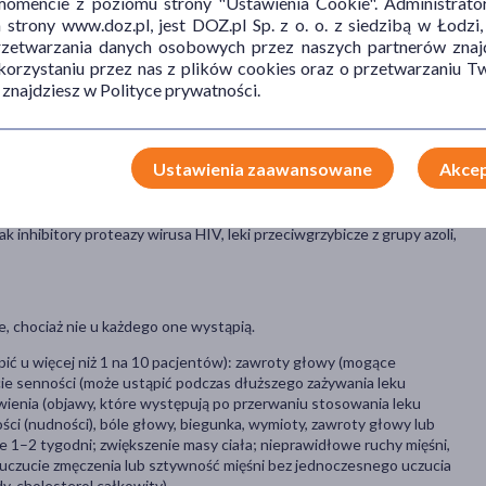
mencie z poziomu strony "Ustawienia Cookie". Administrat
trony www.doz.pl, jest DOZ.pl Sp. z o. o. z siedzibą w Łodzi,
przetwarzania danych osobowych przez naszych partnerów znajd
 korzystaniu przez nas z plików cookies oraz o przetwarzaniu
ów depresyjnych w przebiegu choroby dwubiegunowej, pacjent wtedy
 znajdziesz w Polityce prywatności.
poczucie winy lub nie może spać; manii (pacjent może być bardzo
lub nadmiernie aktywny, może też mieć niewłaściwą ocenę sytuacji,
Ustawienia zaawansowane
Akcep
rykolwiek składnik produktu oraz u pacjentów stosujących
 inhibitory proteazy wirusa HIV, leki przeciwgrzybicze z grupy azoli,
, chociaż nie u każdego one wystąpią.
ić u więcej niż 1 na 10 pacjentów): zawroty głowy (mogące
ie senności (może ustąpić podczas dłuższego zażywania leku
enia (objawy, które występują po przerwaniu stosowania leku
ci (nudności), bóle głowy, biegunka, wymioty, zawroty głowy lub
ie 1–2 tygodni; zwiększenie masy ciała; nieprawidłowe ruchy mięśni,
 uczucie zmęczenia lub sztywność mięśni bez jednoczesnego uczucia
y, cholesterol całkowity).