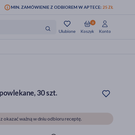
MIN. ZAMÓWIENIE Z ODBIOREM W APTECE:
25 ZŁ
0
Ulubione
Koszyk
Konto
 powlekane, 30 szt.
z okazać ważną w dniu odbioru receptę.