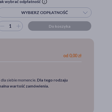
ak wybrać odpłatność
WYBIERZ ODPŁATNOŚĆ
ybierz ilość
Do koszyka
Wybierz odpłatność
S - pacjent powyżej 65 r.ż.
DZ - pacjent poniżej 18 r.ż.
od 0,00 zł
R - Ryczałt
100%
 dla siebie momencie.
Dla tego rodzaju
imalna wartość zamówienia.