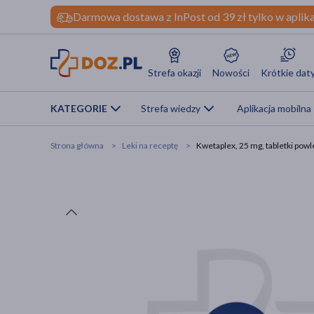
Darmowa dostawa z InPost od 39 zł tylko w aplika
Strefa okazji
Nowości
Krótkie dat
KATEGORIE
Strefa wiedzy
Aplikacja mobilna
Strona główna
Leki na receptę
Kwetaplex, 25 mg, tabletki powl