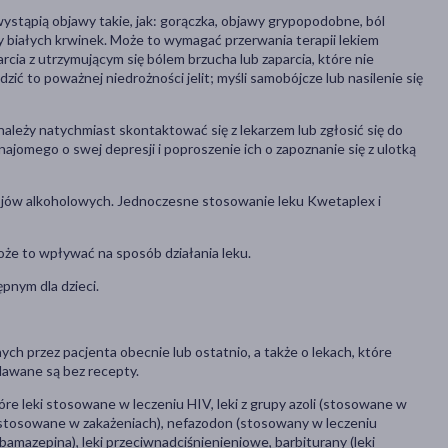
 wystąpią objawy takie, jak: gorączka, objawy grypopodobne, ból
by białych krwinek. Może to wymagać przerwania terapii lekiem
cia z utrzymującym się bólem brzucha lub zaparcia, które nie
 to poważnej niedrożności jelit; myśli samobójcze lub nasilenie się
, należy natychmiast skontaktować się z lekarzem lub zgłosić się do
jomego o swej depresji i poproszenie ich o zapoznanie się z ulotką
ojów alkoholowych. Jednoczesne stosowanie leku Kwetaplex i
że to wpływać na sposób działania leku.
pnym dla dzieci.
ch przez pacjenta obecnie lub ostatnio, a także o lekach, które
dawane są bez recepty.
tóre leki stosowane w leczeniu HIV, leki z grupy azoli (stosowane w
 (stosowane w zakażeniach), nefazodon (stosowany w leczeniu
rbamazepina), leki przeciwnadciśnienieniowe, barbiturany (leki