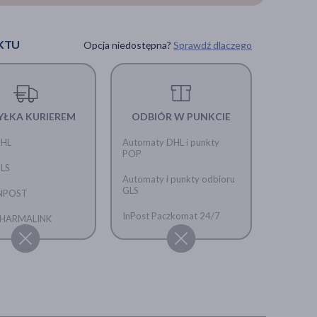
KTU
Opcja niedostępna?
Sprawdź dlaczego
YŁKA KURIEREM
ODBIÓR W PUNKCIE
DHL
Automaty DHL i punkty
POP
GLS
Automaty i punkty odbioru
GLS
INPOST
InPost Paczkomat 24/7
 PHARMALINK