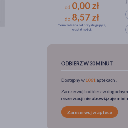
J
0,00 zł
od
8,57 zł
do
Cena zależna od przysługującej
W
odpłatności.
ODBIERZ W 30 MINUT
Dostępny w
1061
aptekach .
Zarezerwuj i odbierz w dogodnym
rezerwacji nie obowiązuje min
Zarezerwuj w aptece