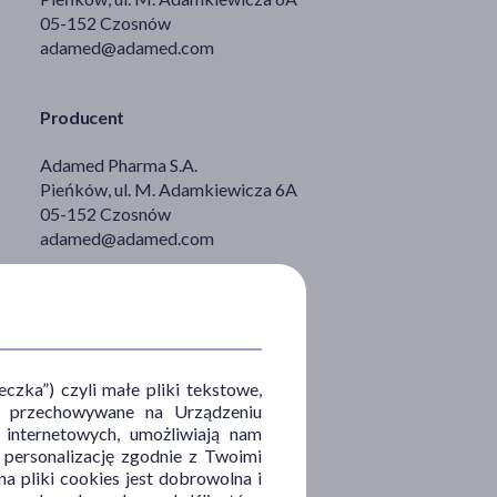
05-152 Czosnów
adamed@adamed.com
Producent
Adamed Pharma S.A.
Pieńków, ul. M. Adamkiewicza 6A
05-152 Czosnów
adamed@adamed.com
zka”) czyli małe pliki tekstowe,
u i przechowywane na Urządzeniu
 internetowych, umożliwiają nam
, personalizację zgodnie z Twoimi
a pliki cookies jest dobrowolna i