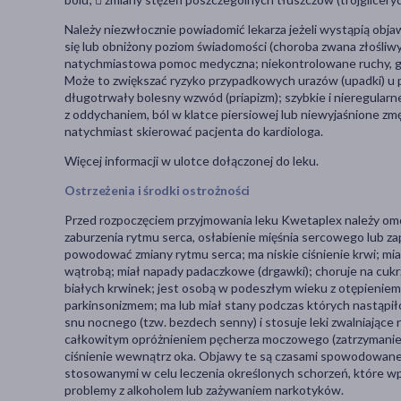
Należy niezwłocznie powiadomić lekarza jeżeli wystąpią objaw
się lub obniżony poziom świadomości (choroba zwana złośl
natychmiastowa pomoc medyczna; niekontrolowane ruchy, głów
Może to zwiększać ryzyko przypadkowych urazów (upadki) u
długotrwały bolesny wzwód (priapizm); szybkie i nieregularn
z oddychaniem, ból w klatce piersiowej lub niewyjaśnione zmęc
natychmiast skierować pacjenta do kardiologa.
Więcej informacji w ulotce dołączonej do leku.
Ostrzeżenia i środki ostrożności
Przed rozpoczęciem przyjmowania leku Kwetaplex należy omówi
zaburzenia rytmu serca, osłabienie mięśnia sercowego lub za
powodować zmiany rytmu serca; ma niskie ciśnienie krwi; mia
wątrobą; miał napady padaczkowe (drgawki); choruje na cukrzy
białych krwinek; jest osobą w podeszłym wieku z otępienie
parkinsonizmem; ma lub miał stany podczas których nastąpi
snu nocnego (tzw. bezdech senny) i stosuje leki zwalniające
całkowitym opróżnieniem pęcherza moczowego (zatrzymanie m
ciśnienie wewnątrz oka. Objawy te są czasami spowodowane
stosowanymi w celu leczenia określonych schorzeń, które 
problemy z alkoholem lub zażywaniem narkotyków.