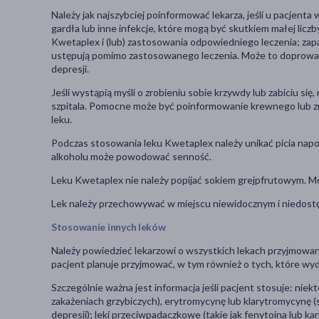
Należy jak najszybciej poinformować lekarza, jeśli u pacjenta
gardła lub inne infekcje, które mogą być skutkiem małej licz
Kwetaplex i (lub) zastosowania odpowiedniego leczenia; zapar
ustępują pomimo zastosowanego leczenia. Może to doprowadzić
depresji.
Jeśli wystąpią myśli o zrobieniu sobie krzywdy lub zabiciu się
szpitala. Pomocne może być poinformowanie krewnego lub zna
leku.
Podczas stosowania leku Kwetaplex należy unikać picia nap
alkoholu może powodować senność.
Leku Kwetaplex nie należy popijać sokiem grejpfrutowym. Mo
Lek należy przechowywać w miejscu niewidocznym i niedostę
Stosowanie innych leków
Należy powiedzieć lekarzowi o wszystkich lekach przyjmowany
pacjent planuje przyjmować, w tym również o tych, które wy
Szczególnie ważna jest informacja jeśli pacjent stosuje: niek
zakażeniach grzybiczych), erytromycynę lub klarytromycynę
depresji); leki przeciwpadaczkowe (takie jak fenytoina lub ka