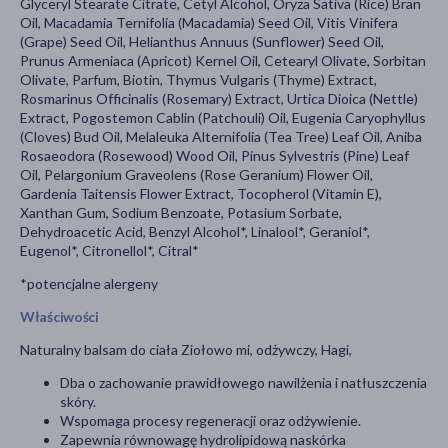
Glyceryl Stearate Citrate, Cetyl Alcohol, Oryza Sativa (Rice) Bran
Oil, Macadamia Ternifolia (Macadamia) Seed Oil, Vitis Vinifera
(Grape) Seed Oil, Helianthus Annuus (Sunflower) Seed Oil,
Prunus Armeniaca (Apricot) Kernel Oil, Cetearyl Olivate, Sorbitan
Olivate, Parfum, Biotin, Thymus Vulgaris (Thyme) Extract,
Rosmarinus Officinalis (Rosemary) Extract, Urtica Dioica (Nettle)
Extract, Pogostemon Cablin (Patchouli) Oil, Eugenia Caryophyllus
(Cloves) Bud Oil, Melaleuka Alternifolia (Tea Tree) Leaf Oil, Aniba
Rosaeodora (Rosewood) Wood Oil, Pinus Sylvestris (Pine) Leaf
Oil, Pelargonium Graveolens (Rose Geranium) Flower Oil,
Gardenia Taitensis Flower Extract, Tocopherol (Vitamin E),
Xanthan Gum, Sodium Benzoate, Potasium Sorbate,
Dehydroacetic Acid, Benzyl Alcohol*, Linalool*, Geraniol*,
Eugenol*, Citronellol*, Citral*
*potencjalne alergeny
Właściwości
Naturalny balsam do ciała Ziołowo mi, odżywczy, Hagi,
Dba o zachowanie prawidłowego nawilżenia i natłuszczenia
skóry.
Wspomaga procesy regeneracji oraz odżywienie.
Zapewnia równowagę hydrolipidową naskórka