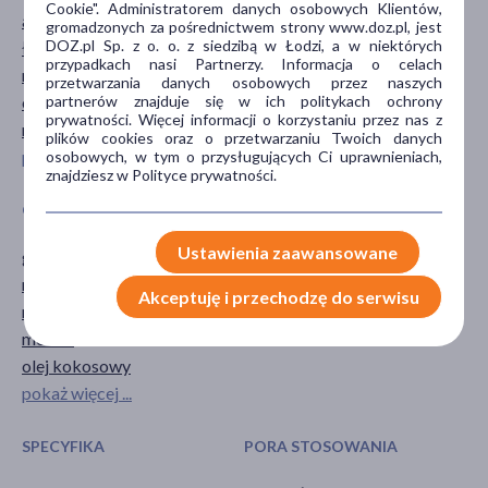
Cookie". Administratorem danych osobowych Klientów,
antyoksydacyjne
podrażnienie
gromadzonych za pośrednictwem strony www.doz.pl, jest
DOZ.pl Sp. z o. o. z siedzibą w Łodzi, a w niektórych
łagodzące
suchość
przypadkach nasi Partnerzy. Informacja o celach
nawilżające
przetwarzania danych osobowych przez naszych
partnerów znajduje się w ich politykach ochrony
odżywcze
prywatności. Więcej informacji o korzystaniu przez nas z
regenerujące
plików cookies oraz o przetwarzaniu Twoich danych
pokaż więcej ...
osobowych, w tym o przysługujących Ci uprawnieniach,
znajdziesz w Polityce prywatności.
GŁÓWNY SKŁADNIK
CZĘŚĆ CIAŁA
Ustawienia zaawansowane
gliceryna
skóra
macadamia
Akceptuję i przechodzę do serwisu
masło Shea
morela
olej kokosowy
pokaż więcej ...
SPECYFIKA
PORA STOSOWANIA