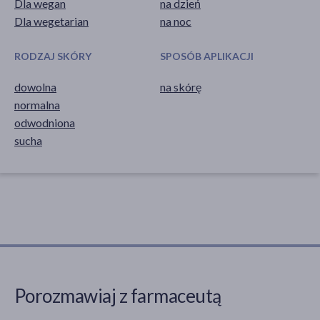
Dla wegan
na dzień
Dla wegetarian
na noc
RODZAJ SKÓRY
SPOSÓB APLIKACJI
dowolna
na skórę
normalna
odwodniona
sucha
Porozmawiaj z farmaceutą