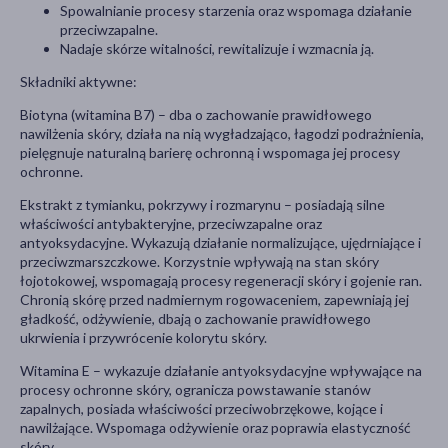
Spowalnianie procesy starzenia oraz wspomaga działanie
przeciwzapalne.
Nadaje skórze witalności, rewitalizuje i wzmacnia ją.
Składniki aktywne:
Biotyna (witamina B7) – dba o zachowanie prawidłowego
nawilżenia skóry, działa na nią wygładzająco, łagodzi podrażnienia,
pielęgnuje naturalną barierę ochronną i wspomaga jej procesy
ochronne.
Ekstrakt z tymianku, pokrzywy i rozmarynu – posiadają silne
właściwości antybakteryjne, przeciwzapalne oraz
antyoksydacyjne. Wykazują działanie normalizujące, ujędrniające i
przeciwzmarszczkowe. Korzystnie wpływają na stan skóry
łojotokowej, wspomagają procesy regeneracji skóry i gojenie ran.
Chronią skórę przed nadmiernym rogowaceniem, zapewniają jej
gładkość, odżywienie, dbają o zachowanie prawidłowego
ukrwienia i przywrócenie kolorytu skóry.
Witamina E – wykazuje działanie antyoksydacyjne wpływające na
procesy ochronne skóry, ogranicza powstawanie stanów
zapalnych, posiada właściwości przeciwobrzękowe, kojące i
nawilżające. Wspomaga odżywienie oraz poprawia elastyczność
skóry.