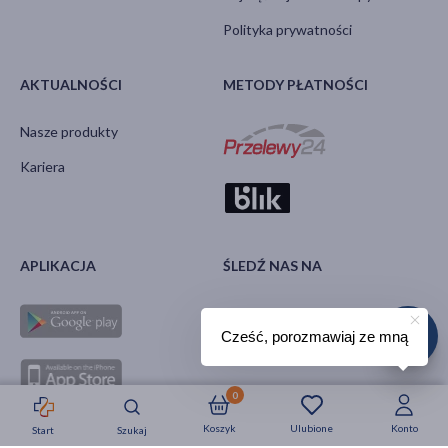
Polityka prywatności
AKTUALNOŚCI
METODY PŁATNOŚCI
Nasze produkty
Kariera
APLIKACJA
ŚLEDŹ NAS NA
Cześć, porozmawiaj ze mną
0
Koszyk
Ulubione
Konto
Start
Szukaj
Strefa okazji
Nowości
Krótkie daty