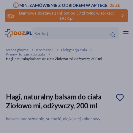
MIN. ZAMÓWIENIE Z ODBIOREM W APTECE:
25 ZŁ
Darmowa dostawa z InPost od 39 zł tylko w aplikacji
DOZ.pl
w
Hit
Hit
Strona główna
Kosmetyki
Pielęgnacja ciała
Kremy i balsamy do ciała
ofory
Hagi, naturalny balsam do ciała Ziołowo mi, odżywczy, 200 ml
do makijażu
dzieci
ść
Hit
Hit
ące
rmową
kijażu
Hagi, naturalny balsam do ciała
ść
Hit
Ziołowo mi, odżywczy, 200 ml
w
Hit
Hit
balsam, podrażnienie, suchość, olejki, olej kokosowy
ść
Hit