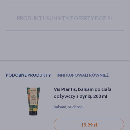
PRODUKT USUNIĘTY Z OFERTY DOZ.PL
akijażu
Hit
PODOBNE PRODUKTY
INNI KUPOWALI RÓWNIEŻ
Vis Plantis, balsam do ciała
Ziaja Liście Zielonej Oliwki,
odżywczy z dynią, 200 ml
oliwkowa maska regenerująca z
kwasem hialuronowym, 7 ml
balsam, suchość
maseczka, podrażnienie, suchość
19,99 zł
2,39 zł