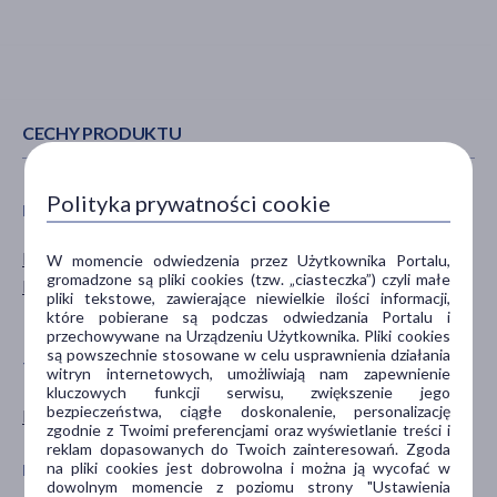
CECHY PRODUKTU
Polityka prywatności cookie
PŁEĆ
WIEK
Mężczyzna
dla młodzieży
W momencie odwiedzenia przez Użytkownika Portalu,
gromadzone są pliki cookies (tzw. „ciasteczka”) czyli małe
Kobieta
dla dorosłych
pliki tekstowe, zawierające niewielkie ilości informacji,
dla seniorów
które pobierane są podczas odwiedzania Portalu i
przechowywane na Urządzeniu Użytkownika. Pliki cookies
są powszechnie stosowane w celu usprawnienia działania
TYP PRODUKTU
POSTAĆ
witryn internetowych, umożliwiają nam zapewnienie
kluczowych funkcji serwisu, zwiększenie jego
bezpieczeństwa, ciągłe doskonalenie, personalizację
Kosmetyk
balsam
zgodnie z Twoimi preferencjami oraz wyświetlanie treści i
reklam dopasowanych do Twoich zainteresowań. Zgoda
na pliki cookies jest dobrowolna i można ją wycofać w
DZIAŁANIE/WŁAŚCIWOŚCI
PROBLEM
dowolnym momencie z poziomu strony "Ustawienia