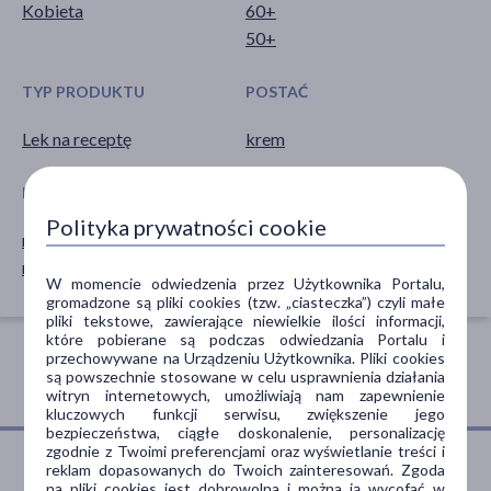
Kobieta
60+
50+
TYP PRODUKTU
POSTAĆ
Lek na receptę
krem
PORA STOSOWANIA
Polityka prywatności cookie
na dzień
na noc
W momencie odwiedzenia przez Użytkownika Portalu,
gromadzone są pliki cookies (tzw. „ciasteczka”) czyli małe
pliki tekstowe, zawierające niewielkie ilości informacji,
które pobierane są podczas odwiedzania Portalu i
przechowywane na Urządzeniu Użytkownika. Pliki cookies
są powszechnie stosowane w celu usprawnienia działania
witryn internetowych, umożliwiają nam zapewnienie
kluczowych funkcji serwisu, zwiększenie jego
bezpieczeństwa, ciągłe doskonalenie, personalizację
zgodnie z Twoimi preferencjami oraz wyświetlanie treści i
reklam dopasowanych do Twoich zainteresowań. Zgoda
na pliki cookies jest dobrowolna i można ją wycofać w