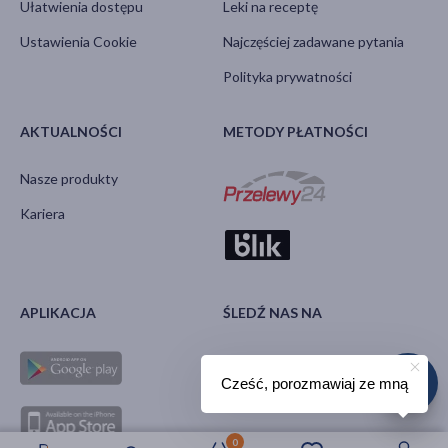
Ułatwienia dostępu
Leki na receptę
Ustawienia Cookie
Najczęściej zadawane pytania
Polityka prywatności
AKTUALNOŚCI
METODY PŁATNOŚCI
Nasze produkty
Kariera
APLIKACJA
ŚLEDŹ NAS NA
Cześć, porozmawiaj ze mną
0