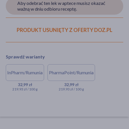
Aby odebrać ten lek w aptece musisz okazać
ważną w dniu odbioru receptę.
akijażu
PRODUKT USUNIĘTY Z OFERTY DOZ.PL
Hit
Sprawdź warianty
InPharm/Rumunia
PharmaPoint/Rumunia
NA RECEPTĘ
NA RECEPTĘ
Elocom, 1 mg/g, krem, 15 g
Elocom, 1 mg/g,
32,99 zł
32,99 zł
219,93 zł / 100 g
219,93 zł / 100 g
(import równoległy, InPharm)
krem, (import
równoległy,
32,99 zł
PharmaPoint), 15 g
32,99 zł