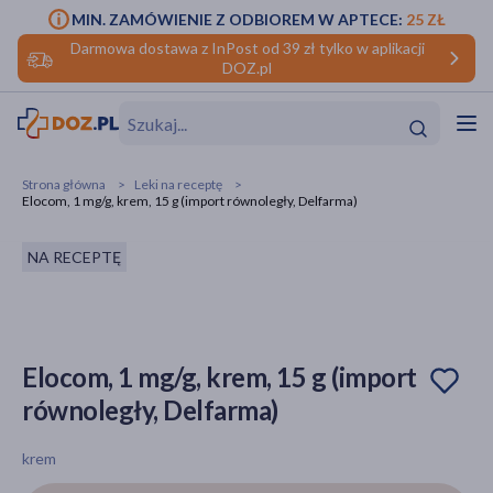
MIN. ZAMÓWIENIE Z ODBIOREM W APTECE:
25 ZŁ
Darmowa dostawa z InPost od 39 zł tylko w aplikacji
DOZ.pl
w
Hit
Hit
Strona główna
Leki na receptę
Elocom, 1 mg/g, krem, 15 g (import równoległy, Delfarma)
ofory
NA RECEPTĘ
do makijażu
dzieci
ść
Hit
Hit
ące
rmową
kijażu
Elocom, 1 mg/g, krem, 15 g (import
ść
Hit
równoległy, Delfarma)
w
Hit
Hit
krem
ść
Hit