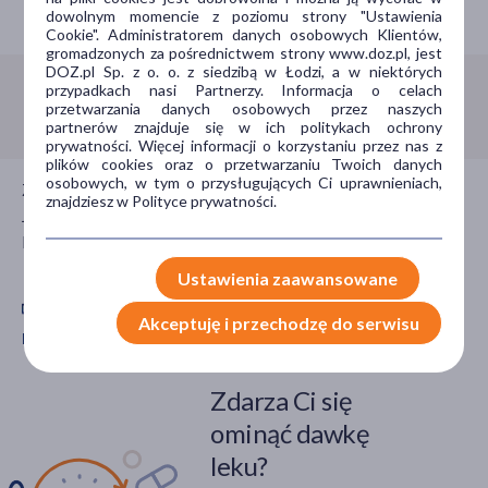
Porozmawiaj z farmaceutą
dowolnym momencie z poziomu strony "Ustawienia
Cookie". Administratorem danych osobowych Klientów,
gromadzonych za pośrednictwem strony www.doz.pl, jest
DOZ.pl Sp. z o. o. z siedzibą w Łodzi, a w niektórych
przypadkach nasi Partnerzy. Informacja o celach
Infolinia:
800 110 110
przetwarzania danych osobowych przez naszych
partnerów znajduje się w ich politykach ochrony
prywatności. Więcej informacji o korzystaniu przez nas z
plików cookies oraz o przetwarzaniu Twoich danych
osobowych, w tym o przysługujących Ci uprawnieniach,
Zadzwoń do nas jeśli potrzebujesz porady farmaceuty.
znajdziesz w Polityce prywatności.
Jesteśmy dla Ciebie czynni całą dobę, 7 dni w tygodniu,
bezpłatnie.
Ustawienia zaawansowane
Akceptuję i przechodzę do serwisu
Pobierz aplikację mobilną Doz.pl
Zdarza Ci się
ominąć dawkę
leku?