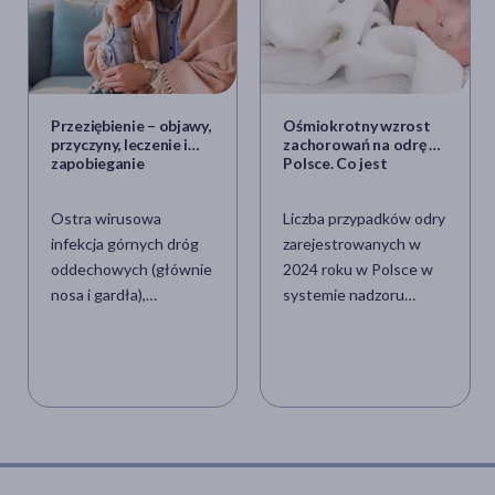
Przeziębienie – objawy,
Ośmiokrotny wzrost
przyczyny, leczenie i
zachorowań na odrę w
zapobieganie
Polsce. Co jest
powodem powrotu tej
groźnej choroby?
Ostra wirusowa
Liczba przypadków odry
infekcja górnych dróg
zarejestrowanych w
oddechowych (głównie
2024 roku w Polsce w
nosa i gardła),
systemie nadzoru
powszechnie określana
epidemiologicznego
mianem przeziębienia,
wzrosła w porównaniu
stanowi jedną z
z rokiem 2023 ponad
najczęściej
ośmiokrotnie –
diagnozowanych
poinformował redakcję
jednostek
DOZ.pl Narodowy
chorobowych w
Instytut Zdrowia