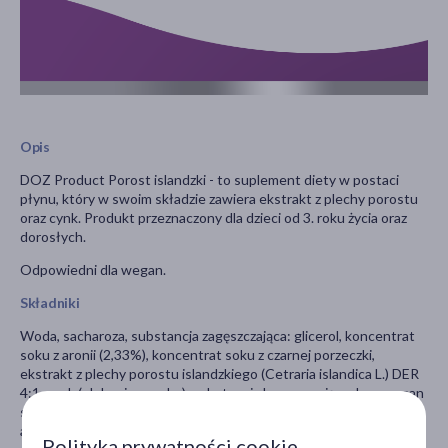
Opis
DOZ Product Porost islandzki - to suplement diety w postaci
płynu, który w swoim składzie zawiera ekstrakt z plechy porostu
oraz cynk. Produkt przeznaczony dla dzieci od 3. roku życia oraz
dorosłych.
Odpowiedni dla wegan.
Składniki
Woda, sacharoza, substancja zagęszczająca: glicerol, koncentrat
soku z aronii (2,33%), koncentrat soku z czarnej porzeczki,
ekstrakt z plechy porostu islandzkiego (Cetraria islandica L.) DER
4:1, cynk (glukonian cynku), substancja konserwująca: benzoesan
sodu, substancja zagęszczająca: guma ksantanowa; naturalny
aromat czarnej porzeczki z innymi naturalnymi aromatami.
Polityka prywatności cookie