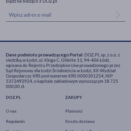
Bądź na bieżąco z DOZ.pl
Dane podmiotu prowadzącego Portal:
DOZ.PL sp. z o.o. z
siedzibą w Łodzi, ul. Kinga C. Gillette 11, 94-406 Łódź,
wpisana do Rejestru Przedsiębiorców prowadzonego przez
Sąd Rejonowy dla Łodzi Śródmieścia w Łodzi, XX Wydział
Gospodarczy KRS pod numerem KRS 0000301254, NIP
5372492924, o kapitale zakładowym wynoszącym 18 725
000,00 zł.
DOZ.PL
ZAKUPY
O nas
Płatności
Regulamin
Koszty dostawy