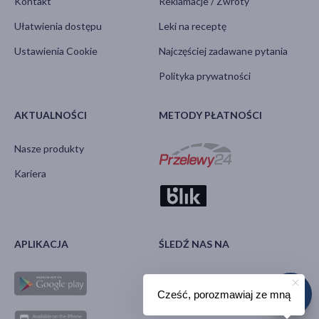
Kontakt
Reklamacje / Zwroty
Ułatwienia dostępu
Leki na receptę
Ustawienia Cookie
Najczęściej zadawane pytania
Polityka prywatności
AKTUALNOŚCI
METODY PŁATNOŚCI
Nasze produkty
Kariera
APLIKACJA
ŚLEDŹ NAS NA
Cześć, porozmawiaj ze mną