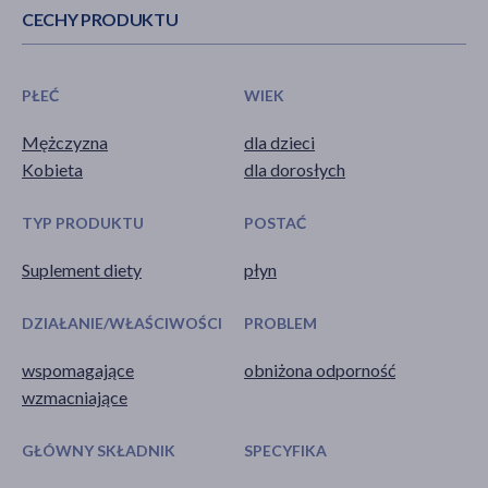
CECHY PRODUKTU
PŁEĆ
WIEK
Mężczyzna
dla dzieci
Kobieta
dla dorosłych
TYP PRODUKTU
POSTAĆ
Suplement diety
płyn
DZIAŁANIE/WŁAŚCIWOŚCI
PROBLEM
wspomagające
obniżona odporność
wzmacniające
GŁÓWNY SKŁADNIK
SPECYFIKA