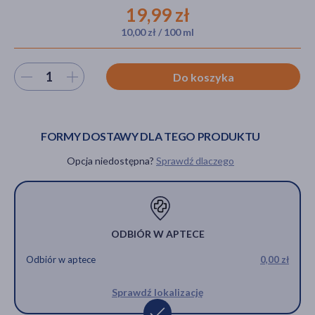
19,99 zł
10,00 zł / 100 ml
akijażu
Wybierz ilość
Do koszyka
Hit
FORMY DOSTAWY DLA TEGO PRODUKTU
Opcja niedostępna?
Sprawdź dlaczego
ODBIÓR W APTECE
Odbiór w aptece
0,00 zł
Sprawdź lokalizację