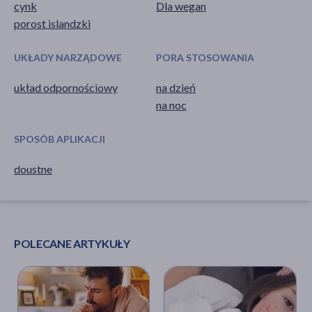
cynk
Dla wegan
porost islandzki
UKŁADY NARZĄDOWE
PORA STOSOWANIA
układ odpornościowy
na dzień
na noc
SPOSÓB APLIKACJI
doustne
POLECANE ARTYKUŁY