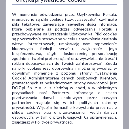
5
10
15
Składnik
%RWS*
%RWS*
%RWS*
ml
ml
ml
W momencie odwiedzenia przez Użytkownika Portalu,
gromadzone są pliki cookies (tzw. „ciasteczka”) czyli małe
Ekstrakt z plechy
70
140
210
pliki tekstowe, zawierające niewielkie ilości informacji,
porostu
-
-
-
mg
mg
mg
które pobierane są podczas odwiedzania Portalu i
islandzkiego
przechowywane na Urządzeniu Użytkownika. Pliki cookies
są powszechnie stosowane w celu usprawnienia działania
3
6
9
Cynk
30%
60%
90%
witryn internetowych, umożliwiają nam zapewnienie
mg
mg
mg
kluczowych funkcji serwisu, zwiększenie jego
bezpieczeństwa, ciągłe doskonalenie, personalizację
*Referencyjna Wartość Spożycia
zgodnie z Twoimi preferencjami oraz wyświetlanie treści i
reklam dopasowanych do Twoich zainteresowań. Zgoda
Masa netto
na pliki cookies jest dobrowolna i można ją wycofać w
dowolnym momencie z poziomu strony "Ustawienia
200 ml
Cookie". Administratorem danych osobowych Klientów,
gromadzonych za pośrednictwem strony www.doz.pl, jest
Właściwości składników
DOZ.pl Sp. z o. o. z siedzibą w Łodzi, a w niektórych
przypadkach nasi Partnerzy. Informacja o celach
Cynk - wspiera prawidłowe funkcjonowanie układu
przetwarzania danych osobowych przez naszych
odpornościowego oraz pomaga w ochronie komórek przed
partnerów znajduje się w ich politykach ochrony
stresem oksydacyjnym.
prywatności. Więcej informacji o korzystaniu przez nas z
plików cookies oraz o przetwarzaniu Twoich danych
Zalecane dzienne spożycie
osobowych, w tym o przysługujących Ci uprawnieniach,
znajdziesz w Polityce prywatności.
Dzieci od 3. do 6. roku życia: 2,5 ml 2 razi dziennie.