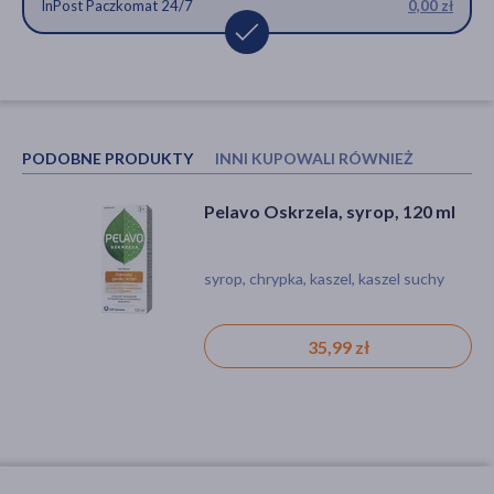
InPost Paczkomat 24/7
0,00 zł
PODOBNE PRODUKTY
INNI KUPOWALI RÓWNIEŻ
Pelavo Oskrzela, syrop, 120 ml
DOZ Product Porost islandzki,
pastylki miękkie do ssania, 60
szt.
syrop, chrypka, kaszel, kaszel suchy
pastylki, podrażnienie
35,99 zł
22,99 zł