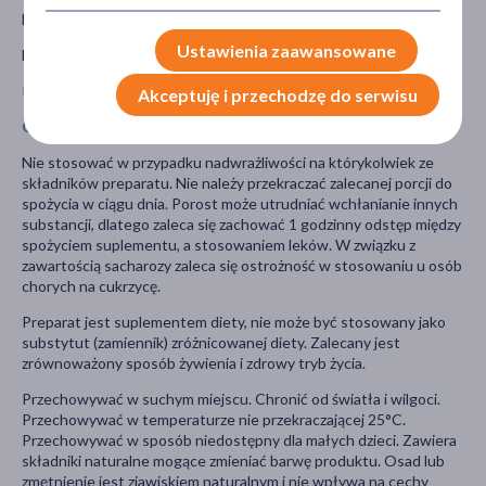
Dzieci od 6. do 12. roku życia: 5 ml 2 razy dziennie.
Ustawienia zaawansowane
Dzieci powyżej 12 lar i osoby dorosłe: 7,5 ml 2 razy dziennie.
Przed spożyciem wstrząsnąć.
Akceptuję i przechodzę do serwisu
Ostrzeżenia dotyczące bezpieczeństwa
Nie stosować w przypadku nadwrażliwości na którykolwiek ze
składników preparatu. Nie należy przekraczać zalecanej porcji do
spożycia w ciągu dnia. Porost może utrudniać wchłanianie innych
substancji, dlatego zaleca się zachować 1 godzinny odstęp między
spożyciem suplementu, a stosowaniem leków. W związku z
zawartością sacharozy zaleca się ostrożność w stosowaniu u osób
chorych na cukrzycę.
Preparat jest suplementem diety, nie może być stosowany jako
substytut (zamiennik) zróżnicowanej diety. Zalecany jest
zrównoważony sposób żywienia i zdrowy tryb życia.
Przechowywać w suchym miejscu. Chronić od światła i wilgoci.
Przechowywać w temperaturze nie przekraczającej 25°C.
Przechowywać w sposób niedostępny dla małych dzieci. Zawiera
składniki naturalne mogące zmieniać barwę produktu. Osad lub
zmętnienie jest zjawiskiem naturalnym i nie wpływa na cechy