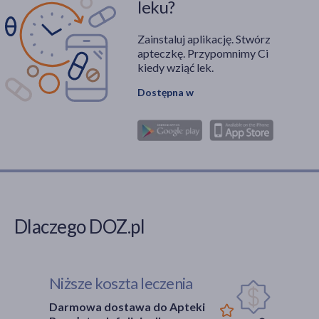
leku?
rekonwalescencji.
Niniejsze opracowanie
Zainstaluj aplikację. Stwórz
stanowi kompendium
apteczkę. Przypomnimy Ci
wiedzy na temat
kiedy wziąć lek.
przyczyn, objawów oraz
Dostępna w
postępowania w
przypadku wystąpienia
tej pospolitej, lecz
uciążliwej dolegliwości.
Dlaczego DOZ.pl
Niższe koszta leczenia
Darmowa dostawa do Apteki