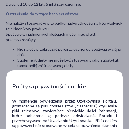
Dzieci od 10 do 12 lat: 5 ml 3 razy dziennie.
Ostrzeżenia dotyczące bezpieczeństwa
Nie należy stosować w przypadku nadwrażliwości na którykolwiek
ze składników produktu.
Spożycie w nadmiernych ilościach może mieć efekt
przeczyszczający.
Nie należy przekraczać porcji zalecanej do spożycia w ciągu
dnia.
Suplement diety nie może być stosowany jako substytut
(zamiennik) zróżnicowanej diety.
Utrzymanie prawidłowego stanu zdrowia wymaga
zrównoważonego odżywiania i prowadzenia zdrowego
trybu życia.
Polityka prywatności cookie
Przechowywać w temperaturze pokojowej.
Przechowywać w sposób niedostępny dla małych dzieci.
W momencie odwiedzenia przez Użytkownika Portalu,
gromadzone są pliki cookies (tzw. „ciasteczka”) czyli małe
Pokaż wszystkie produkty HERBAPOL
pliki tekstowe, zawierające niewielkie ilości informacji,
które pobierane są podczas odwiedzania Portalu i
przechowywane na Urządzeniu Użytkownika. Pliki cookies
Producent
są powszechnie stosowane w celu usprawnienia działania