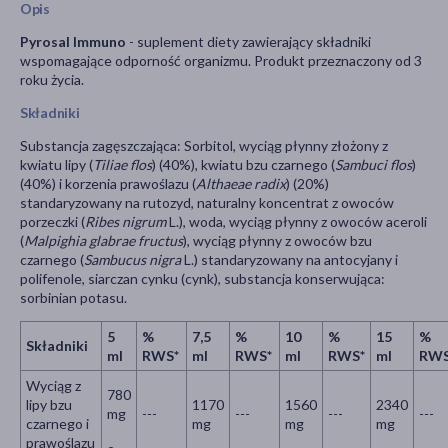
Opis
Pyrosal Immuno
- suplement diety zawierający składniki
wspomagające odporność organizmu. Produkt przeznaczony od 3
roku życia.
Składniki
Substancja zagęszczająca: Sorbitol, wyciąg płynny złożony z
kwiatu lipy (
Tiliae flos
) (40%), kwiatu bzu czarnego (
Sambuci flos
)
(40%) i korzenia prawoślazu (
Althaeae radix
) (20%)
standaryzowany na rutozyd, naturalny koncentrat z owoców
porzeczki (
Ribes nigrum
L.), woda, wyciąg płynny z owoców aceroli
(
Malpighia glabrae fructus
), wyciąg płynny z owoców bzu
czarnego (
Sambucus nigra
L.) standaryzowany na antocyjany i
polifenole, siarczan cynku (cynk), substancja konserwująca:
sorbinian potasu.
5
%
7,5
%
10
%
15
%
Składniki
ml
RWS*
ml
RWS*
ml
RWS*
ml
RWS
Wyciąg z
780
lipy bzu
1170
1560
2340
mg
---
---
---
---
czarnego i
mg
mg
mg
prawoślazu