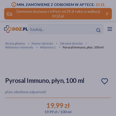
MIN. ZAMÓWIENIE Z ODBIOREM W APTECE:
25 ZŁ
Darmowa dostawa z InPost od 39 zł tylko w aplikacji
DOZ.pl
w
Hit
Hit
Strona główna
Mama i dziecko
Zdrowie dziecka
Witaminy i minerały
Witamina C
Pyrosal Immuno, płyn, 100 ml
ofory
do makijażu
dzieci
ść
Hit
Hit
ące
rmową
kijażu
Pyrosal Immuno, płyn, 100 ml
ść
Hit
płyn, obniżona odporność
w
Hit
Hit
19,99 zł
19,99 zł / 100 ml
ść
Hit