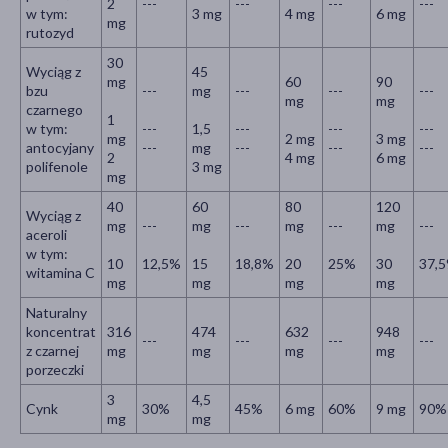
2
---
---
---
---
w tym:
3 mg
4 mg
6 mg
mg
rutozyd
30
Wyciąg z
45
mg
60
90
bzu
---
mg
---
---
---
mg
mg
czarnego
1
w tym:
---
1,5
---
---
---
mg
2 mg
3 mg
antocyjany
---
mg
---
---
---
2
4 mg
6 mg
polifenole
3 mg
mg
40
60
80
120
Wyciąg z
mg
---
mg
---
mg
---
mg
---
aceroli
w tym:
10
12,5%
15
18,8%
20
25%
30
37,
witamina C
mg
mg
mg
mg
Naturalny
koncentrat
316
474
632
948
---
---
---
---
z czarnej
mg
mg
mg
mg
porzeczki
3
4,5
Cynk
30%
45%
6 mg
60%
9 mg
90%
mg
mg