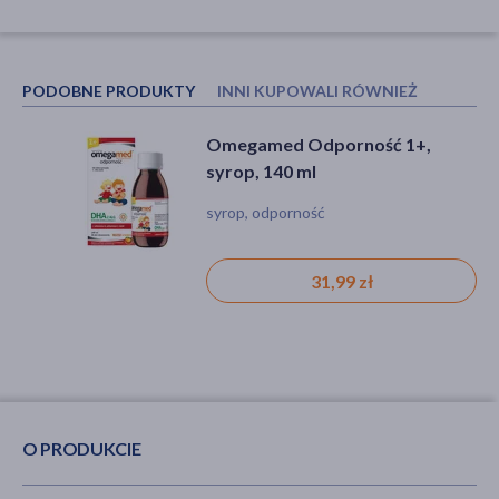
PODOBNE PRODUKTY
INNI KUPOWALI RÓWNIEŻ
Omegamed Odporność 1+,
Pyrosal, 1 g/10 g, syrop, 125 g
syrop, 140 ml
syrop, odporność
bez czarny, etanol, lipa, podbiał,
wierzba, syrop, gorączka
31,99 zł
21,99 zł
O PRODUKCIE