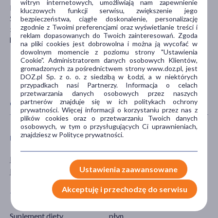
witryn internetowych, umożliwiają nam zapewnienie
HERBAPOL WROCLAW
kluczowych funkcji serwisu, zwiększenie jego
Świętego Mikołaja 65/68
bezpieczeństwa, ciągłe doskonalenie, personalizację
zgodnie z Twoimi preferencjami oraz wyświetlanie treści i
50-951 Wrocław
reklam dopasowanych do Twoich zainteresowań. Zgoda
herbapol@herbapol.pl
na pliki cookies jest dobrowolna i można ją wycofać w
dowolnym momencie z poziomu strony "Ustawienia
Cookie". Administratorem danych osobowych Klientów,
gromadzonych za pośrednictwem strony www.doz.pl, jest
DOZ.pl Sp. z o. o. z siedzibą w Łodzi, a w niektórych
przypadkach nasi Partnerzy. Informacja o celach
przetwarzania danych osobowych przez naszych
partnerów znajduje się w ich politykach ochrony
CECHY PRODUKTU
prywatności. Więcej informacji o korzystaniu przez nas z
plików cookies oraz o przetwarzaniu Twoich danych
osobowych, w tym o przysługujących Ci uprawnieniach,
znajdziesz w Polityce prywatności.
PŁEĆ
WIEK
Mężczyzna
dla dzieci
Ustawienia zaawansowane
Kobieta
dla młodzieży
Akceptuję i przechodzę do serwisu
TYP PRODUKTU
POSTAĆ
Suplement diety
płyn