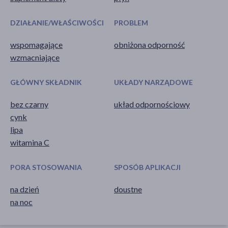
DZIAŁANIE/WŁAŚCIWOŚCI
PROBLEM
wspomagające
obniżona odporność
wzmacniające
GŁÓWNY SKŁADNIK
UKŁADY NARZĄDOWE
bez czarny
układ odpornościowy
cynk
lipa
witamina C
PORA STOSOWANIA
SPOSÓB APLIKACJI
na dzień
doustne
na noc