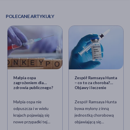
POLECANE ARTYKUŁY
Małpia ospa
Zespół Ramsaya Hunta
zagrożeniem dla
– co to za choroba?
zdrowia publicznego?
Objawy i leczenie
WHO ostrzega przed
globalnym stanem
Małpia ospa nie
Zespół Ramsaya Hunta
zagrożenia
odpuszcza i w wielu
bywa mylony z inną
krajach pojawiają się
jednostką chorobową
nowe przypadki tej
objawiającą się
choroby. Globalne dane
jednostronnym