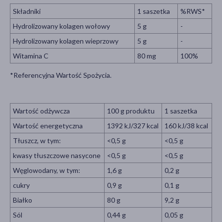
Składniki
1 saszetka
%RWS*
Hydrolizowany kolagen wołowy
5 g
-
Hydrolizowany kolagen wieprzowy
5 g
-
Witamina C
80 mg
100%
*Referencyjna Wartość Spożycia.
Wartość odżywcza
100 g produktu
1 saszetka
Wartość energetyczna
1392 kJ/327 kcal
160 kJ/38 kcal
Tłuszcz, w tym:
<0,5 g
<0,5 g
kwasy tłuszczowe nasycone
<0,5 g
<0,5 g
Węglowodany, w tym:
1,6 g
0,2 g
cukry
0,9 g
0,1 g
Białko
80 g
9,2 g
Sól
0,44 g
0,05 g