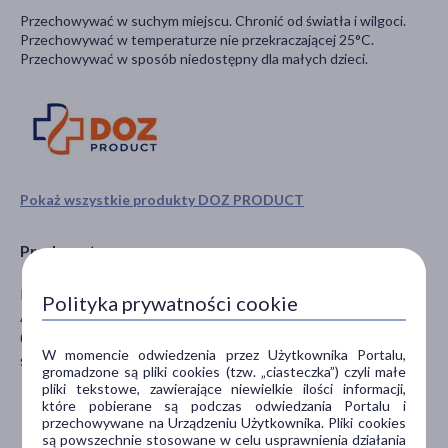
Przechowywać w suchym miejscu. Chronić od światła i wilgoci.
Przechowywać w temperaturze nie przekraczającej 25°C.
Przechowywać w sposób niedostępny dla małych dzieci.
Pokaż wszystkie produkty DOZ PRODUCT
Producent
DOZ S.A.
Polityka prywatności cookie
Al. Jerozolimskie 134
02-352 Warszawa
W momencie odwiedzenia przez Użytkownika Portalu,
sekretariat@doz.pl
gromadzone są pliki cookies (tzw. „ciasteczka”) czyli małe
pliki tekstowe, zawierające niewielkie ilości informacji,
które pobierane są podczas odwiedzania Portalu i
przechowywane na Urządzeniu Użytkownika. Pliki cookies
są powszechnie stosowane w celu usprawnienia działania