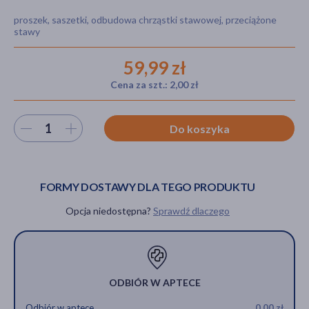
proszek, saszetki, odbudowa chrząstki stawowej, przeciążone
stawy
akijażu
59,99 zł
Cena za szt.: 2,00 zł
Hit
Wybierz ilość
Do koszyka
FORMY DOSTAWY DLA TEGO PRODUKTU
Opcja niedostępna?
Sprawdź dlaczego
ODBIÓR W APTECE
Odbiór w aptece
0,00 zł