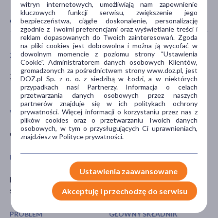
witryn internetowych, umożliwiają nam zapewnienie
kluczowych funkcji serwisu, zwiększenie jego
CECHY PRODUKTU
bezpieczeństwa, ciągłe doskonalenie, personalizację
zgodnie z Twoimi preferencjami oraz wyświetlanie treści i
reklam dopasowanych do Twoich zainteresowań. Zgoda
na pliki cookies jest dobrowolna i można ją wycofać w
dowolnym momencie z poziomu strony "Ustawienia
ZALECENIA ŻYWIENIOWE
PŁEĆ
Cookie". Administratorem danych osobowych Klientów,
gromadzonych za pośrednictwem strony www.doz.pl, jest
Z substancją słodzącą
Mężczyzna
DOZ.pl Sp. z o. o. z siedzibą w Łodzi, a w niektórych
przypadkach nasi Partnerzy. Informacja o celach
Kobieta
przetwarzania danych osobowych przez naszych
partnerów znajduje się w ich politykach ochrony
prywatności. Więcej informacji o korzystaniu przez nas z
WIEK
TYP PRODUKTU
plików cookies oraz o przetwarzaniu Twoich danych
osobowych, w tym o przysługujących Ci uprawnieniach,
dla dorosłych
Suplement diety
znajdziesz w Polityce prywatności.
POSTAĆ
DZIAŁANIE/WŁAŚCIWOŚCI
Ustawienia zaawansowane
proszek
wspomagające
saszetki
wzmacniające
Akceptuję i przechodzę do serwisu
PROBLEM
GŁÓWNY SKŁADNIK