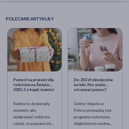
POLECANE ARTYKUŁY
Pomysł na prezent dla
Do 250 zł miesięcznie
rodziców na Święta
na leki. Kto może
2025. Co kupić mamie i
otrzymać pomoc?
tacie lub teściom na
Gwiazdkę?
Święta to doskonały
Gminy i miasta w
moment, aby
Polsce prowadzą tzw.
obdarować rodziców
programy osłonowe,
czymś, co poprawi ich
dzięki którym można