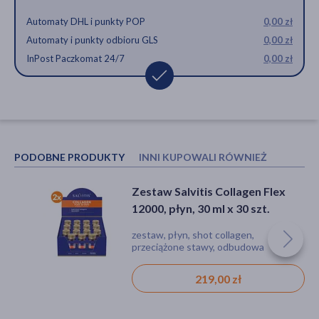
Automaty DHL i punkty POP
0,00 zł
Automaty i punkty odbioru GLS
0,00 zł
InPost Paczkomat 24/7
0,00 zł
PODOBNE PRODUKTY
INNI KUPOWALI RÓWNIEŻ
Zestaw Salvitis Collagen Flex
DOZ Product Artiflex, kapsułki,
12000, płyn, 30 ml x 30 szt.
120 szt.
zestaw, płyn, shot collagen,
kapsułki, odbudowa chrząstki
przeciążone stawy, odbudowa
stawowej, przeciążone stawy
chrząstki stawowej
219,00 zł
49,99 zł