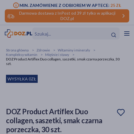
MIN. ZAMÓWIENIE Z ODBIOREM W APTECE:
25 ZŁ
Darmowa dostawa z InPost od 39 zł tylko w aplikacji
DOZ.pl
w
Hit
Hit
Strona główna
Zdrowie
Witaminy i minerały
Kompleksy witamin
Mięśnie i stawy
ofory
DOZ Product Artiflex Duo collagen, saszetki, smak czarna porzeczka, 30
szt.
do makijażu
dzieci
ść
Hit
Hit
WYSYŁKA 0ZŁ
ące
rmową
kijażu
ść
Hit
DOZ Product Artiflex Duo
w
Hit
Hit
collagen, saszetki, smak czarna
porzeczka, 30 szt.
ść
Hit