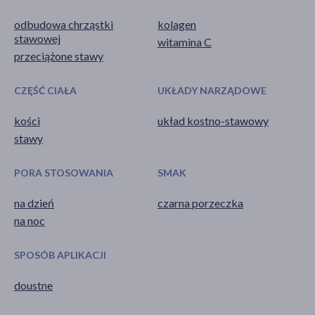
odbudowa chrząstki
kolagen
stawowej
witamina C
przeciążone stawy
CZĘŚĆ CIAŁA
UKŁADY NARZĄDOWE
kości
układ kostno-stawowy
stawy
PORA STOSOWANIA
SMAK
na dzień
czarna porzeczka
na noc
SPOSÓB APLIKACJI
doustne