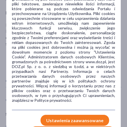
pliki tekstowe, zawierające niewielkie ilości informacji,
które pobierane są podczas odwiedzania Portalu i
Producent
przechowywane na Urządzeniu Użytkownika. Pliki cookies
są powszechnie stosowane w celu usprawnienia działania
witryn internetowych, umożliwiają nam zapewnienie
MIPAMA E.Z. Szafarz Sp.j.
kluczowych funkcji serwisu, zwiększenie jego
Rogatka 14 Z
bezpieczeństwa, ciągłe doskonalenie, personalizację
62-860 Opatówek
zgodnie z Twoimi preferencjami oraz wyświetlanie treści i
reklam dopasowanych do Twoich zainteresowań. Zgoda
sklep@diet-food.pl
na pliki cookies jest dobrowolna i można ją wycofać w
dowolnym momencie z poziomu strony "Ustawienia
Cookie". Administratorem danych osobowych Klientów,
gromadzonych za pośrednictwem strony www.doz.pl, jest
DOZ.pl Sp. z o. o. z siedzibą w Łodzi, a w niektórych
przypadkach nasi Partnerzy. Informacja o celach
przetwarzania danych osobowych przez naszych
CECHY PRODUKTU
partnerów znajduje się w ich politykach ochrony
prywatności. Więcej informacji o korzystaniu przez nas z
plików cookies oraz o przetwarzaniu Twoich danych
osobowych, w tym o przysługujących Ci uprawnieniach,
znajdziesz w Polityce prywatności.
WIEK
TYP PRODUKTU
dla dorosłych
Środki spożywcze
Ustawienia zaawansowane
POSTAĆ
GŁÓWNY SKŁADNIK