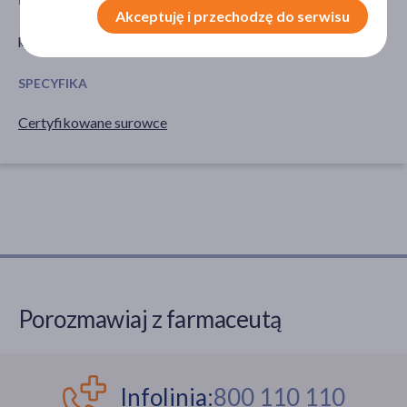
Akceptuję i przechodzę do serwisu
proszek
pszenica
SPECYFIKA
Certyfikowane surowce
Porozmawiaj z farmaceutą
Infolinia:
800 110 110