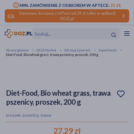
MIN. ZAMÓWIENIE Z ODBIOREM W APTECE:
25 ZŁ
Darmowa dostawa z InPost od 39 zł tylko w aplikacji
DOZ.pl
w
Hit
Hit
Strona główna
DOZ Market
Zdrowa żywność
Superfoods
Diet-Food, Bio wheat grass, trawa pszenicy, proszek, 200 g
ofory
do makijażu
dzieci
ść
Hit
Hit
ące
rmową
kijażu
Diet-Food, Bio wheat grass, trawa
pszenicy, proszek, 200 g
ść
Hit
proszek, pszenica, trawa
w
Hit
Hit
27,29 zł
ść
Hit