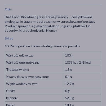
Opis
Diet-Food, Bio wheat grass, trawa pszenicy – certyfikowana
ekologicznie trawa młodej pszenicy w sproszkowanej postaci.
Produkt sprawdzi się jako dodatek do jogurtu, płatków lub
deserów. Kraj pochodzenia: Niemcy
Skład
100 % organiczna trawa młodej pszenicy w proszku
Wartość odżywcza
100 g
Wartość energetyczna
1038 kJ / 248 kcal
Tłuszcz, w tym:
1,3 g
Kwasy tłuszczowe nasycone
0,4 g
Węglowodany, w tym:
12,7 g
Cukry
0 g
Błonnik
52,5 g
Białko
18,1 g