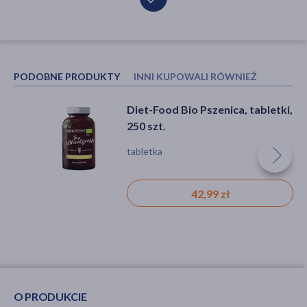
PODOBNE PRODUKTY
INNI KUPOWALI RÓWNIEŻ
Diet-Food Bio Pszenica, tabletki,
Diet-Food, Bio, barley grass,
250 szt.
trawa jęczmienna, 200 g
tabletka
proszek, jęczmień, pędy, trawa
42,99 zł
25,19 zł
O PRODUKCIE