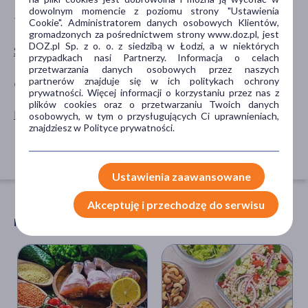
dowolnym momencie z poziomu strony "Ustawienia
TYP PRODUKTU
POSTAĆ
Cookie". Administratorem danych osobowych Klientów,
gromadzonych za pośrednictwem strony www.doz.pl, jest
DOZ.pl Sp. z o. o. z siedzibą w Łodzi, a w niektórych
Środki spożywcze
ziarna
przypadkach nasi Partnerzy. Informacja o celach
przetwarzania danych osobowych przez naszych
partnerów znajduje się w ich politykach ochrony
GŁÓWNY SKŁADNIK
SPECYFIKA
prywatności. Więcej informacji o korzystaniu przez nas z
plików cookies oraz o przetwarzaniu Twoich danych
kasza
Certyfikowane surowce
osobowych, w tym o przysługujących Ci uprawnieniach,
znajdziesz w Polityce prywatności.
Produkt naturalny
Produkty sypkie
Ustawienia zaawansowane
Akceptuję i przechodzę do serwisu
POLECANE ARTYKUŁY