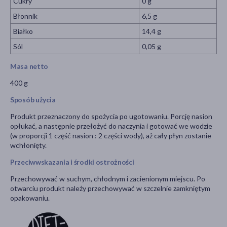
Cukry
0 g
Błonnik
6,5 g
Białko
14,4 g
Sól
0,05 g
Masa netto
400 g
Sposób użycia
Produkt przeznaczony do spożycia po ugotowaniu. Porcję nasion
opłukać, a następnie przełożyć do naczynia i gotować we wodzie
(w proporcji 1 część nasion : 2 części wody), aż cały płyn zostanie
wchłonięty.
Przeciwwskazania i środki ostrożności
Przechowywać w suchym, chłodnym i zacienionym miejscu. Po
otwarciu produkt należy przechowywać w szczelnie zamkniętym
opakowaniu.