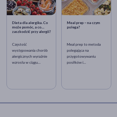
Dieta dla alergika. Co
Meal prep – na czym
może pomóc, a co
polega?
zaszkodzić przy alergii?
Częstość
Meal prep to metoda
występowania chorób
polegająca na
alergicznych wyraźnie
przygotowywaniu
wzrosła w ciągu
posiłków i
ostatnich trzech dekad,
półproduktów na kilka
co przypisuje się
dni. Mealprepowanie
zmieniającym się
jest jednym z
czynnikom
popularnych sposobów
środowiskowym.
na dbanie o zdrowe
Wzorce i nawyki
odżywianie i
żywieniowe uległy
kształtowanie
znaczącym zmianom na
prawidłowych
przestrzeni ostatnich
nawyków