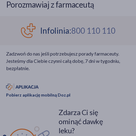
Porozmawiaj z farmaceutą
40 lat, co sprawia, że
żywieniowych,
mogą one odgrywać
a jednocześnie
ważną rolę w
pozwala zaoszczędzić
dynamicznym wzroście
czas i pieniądze.
Infolinia:
800 110 110
zachorowalności na
alergie. Na czym polega
dieta dla alergika? Co
Zadzwoń do nas jeśli potrzebujesz porady farmaceuty.
może pomóc, a co
Jesteśmy dla Ciebie czynni całą dobę, 7 dni w tygodniu,
szkodzi przy alergii?
bezpłatnie.
Pobierz aplikację mobilną Doz.pl
Zdarza Ci się
ominąć dawkę
leku?