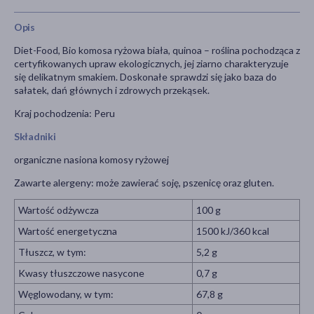
Opis
Diet-Food, Bio komosa ryżowa biała, quinoa – roślina pochodząca z
certyfikowanych upraw ekologicznych, jej ziarno charakteryzuje
się delikatnym smakiem. Doskonałe sprawdzi się jako baza do
sałatek, dań głównych i zdrowych przekąsek.
Kraj pochodzenia: Peru
Składniki
organiczne nasiona komosy ryżowej
Zawarte alergeny: może zawierać soję, pszenicę oraz gluten.
Wartość odżywcza
100 g
Wartość energetyczna
1500 kJ/360 kcal
Tłuszcz, w tym:
5,2 g
Kwasy tłuszczowe nasycone
0,7 g
Węglowodany, w tym:
67,8 g