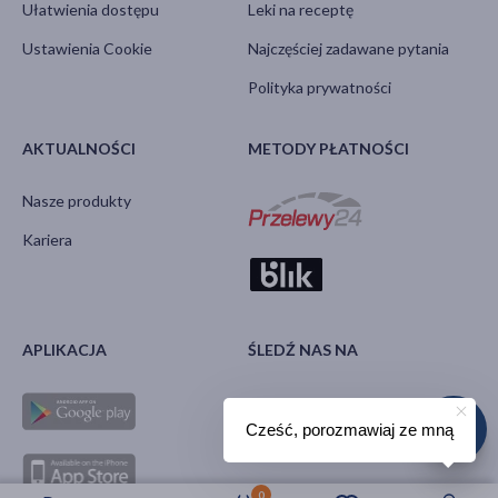
Ułatwienia dostępu
Leki na receptę
Ustawienia Cookie
Najczęściej zadawane pytania
Polityka prywatności
AKTUALNOŚCI
METODY PŁATNOŚCI
Nasze produkty
Kariera
APLIKACJA
ŚLEDŹ NAS NA
Cześć, porozmawiaj ze mną
0