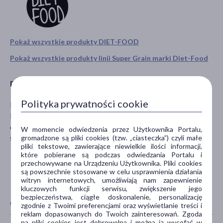
Pokaż wszystkie produkty DIET-FOOD
Pokaż wszystkie produkty linii Super Grain marki Diet-Food
Producent
Polityka prywatności cookie
MIPAMA E.Z. Szafarz Sp.j.
Rogatka 14 Z
62-860 Opatówek
W momencie odwiedzenia przez Użytkownika Portalu,
sklep@diet-food.pl
gromadzone są pliki cookies (tzw. „ciasteczka”) czyli małe
pliki tekstowe, zawierające niewielkie ilości informacji,
które pobierane są podczas odwiedzania Portalu i
przechowywane na Urządzeniu Użytkownika. Pliki cookies
są powszechnie stosowane w celu usprawnienia działania
witryn internetowych, umożliwiają nam zapewnienie
kluczowych funkcji serwisu, zwiększenie jego
bezpieczeństwa, ciągłe doskonalenie, personalizację
CECHY PRODUKTU
zgodnie z Twoimi preferencjami oraz wyświetlanie treści i
reklam dopasowanych do Twoich zainteresowań. Zgoda
na pliki cookies jest dobrowolna i można ją wycofać w