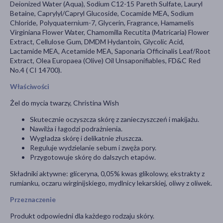
Deionized Water (Aqua), Sodium C12-15 Pareth Sulfate, Lauryl
Betaine, Caprylyl/Capryl Glucoside, Cocamide MEA, Sodium
Chloride, Polyquaternium-7, Glycerin, Fragrance, Hamamelis
Virginiana Flower Water, Chamomilla Recutita (Matricaria) Flower
Extract, Cellulose Gum, DMDM Hydantoin, Glycolic Acid,
Lactamide MEA, Acetamide MEA, Saponaria Officinalis Leaf/Root
Extract, Olea Europaea (Olive) Oil Unsaponifiables, FD&C Red
No.4 ( CI 14700).
Właściwości
Żel do mycia twarzy, Christina Wish
Skutecznie oczyszcza skórę z zanieczyszczeń i makijażu.
Nawilża i łagodzi podrażnienia.
Wygładza skórę i delikatnie złuszcza.
Reguluje wydzielanie sebum i zwęża pory.
Przygotowuje skórę do dalszych etapów.
Składniki aktywne: gliceryna, 0,05% kwas glikolowy, ekstrakty z
rumianku, oczaru wirginijskiego, mydlnicy lekarskiej, oliwy z oliwek.
Przeznaczenie
Produkt odpowiedni dla każdego rodzaju skóry.