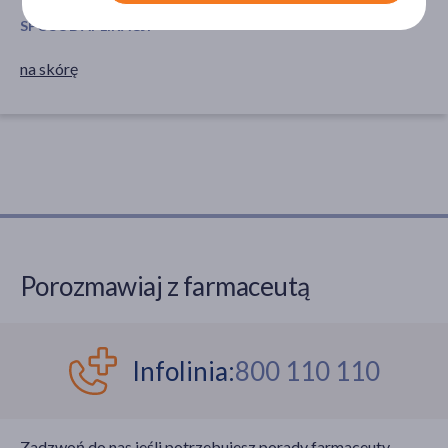
SPOSÓB APLIKACJI
na skórę
Porozmawiaj z farmaceutą
Infolinia:
800 110 110
Zadzwoń do nas jeśli potrzebujesz porady farmaceuty.