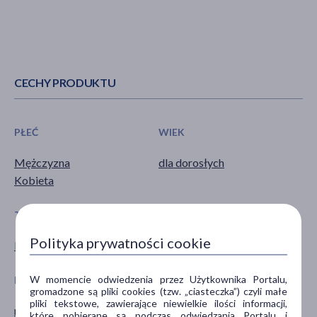
CECHY PRODUKTU
PŁEĆ
WIEK
Mężczyzna
dla dorosłych
Kobieta
TYP PRODUKTU
POSTAĆ
Polityka prywatności cookie
Kosmetyk
żel
W momencie odwiedzenia przez Użytkownika Portalu,
DZIAŁANIE/WŁAŚCIWOŚCI
PROBLEM
gromadzone są pliki cookies (tzw. „ciasteczka”) czyli małe
pliki tekstowe, zawierające niewielkie ilości informacji,
myjące
suchość
które pobierane są podczas odwiedzania Portalu i