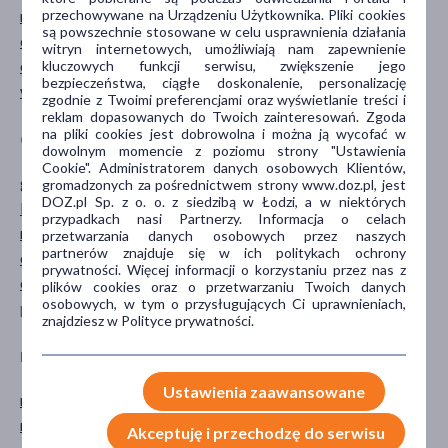
przechowywane na Urządzeniu Użytkownika. Pliki cookies
nawilżające
są powszechnie stosowane w celu usprawnienia działania
oczyszczające
witryn internetowych, umożliwiają nam zapewnienie
odświeżające
kluczowych funkcji serwisu, zwiększenie jego
bezpieczeństwa, ciągłe doskonalenie, personalizację
wygładzające
zgodnie z Twoimi preferencjami oraz wyświetlanie treści i
reklam dopasowanych do Twoich zainteresowań. Zgoda
na pliki cookies jest dobrowolna i można ją wycofać w
GŁÓWNY SKŁADNIK
CZĘŚĆ CIAŁA
dowolnym momencie z poziomu strony "Ustawienia
Cookie". Administratorem danych osobowych Klientów,
gliceryna
skóra
gromadzonych za pośrednictwem strony www.doz.pl, jest
DOZ.pl Sp. z o. o. z siedzibą w Łodzi, a w niektórych
kwas glikolowy
twarz
przypadkach nasi Partnerzy. Informacja o celach
mydlnica
przetwarzania danych osobowych przez naszych
partnerów znajduje się w ich politykach ochrony
oczar
prywatności. Więcej informacji o korzystaniu przez nas z
oliwa z oliwek
plików cookies oraz o przetwarzaniu Twoich danych
osobowych, w tym o przysługujących Ci uprawnieniach,
pokaż więcej ...
znajdziesz w Polityce prywatności.
PORA STOSOWANIA
RODZAJ SKÓRY
Ustawienia zaawansowane
na dzień
dowolna
na noc
normalna
Akceptuję i przechodzę do serwisu