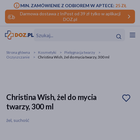
MIN. ZAMÓWIENIE Z ODBIOREM W APTECE:
25 ZŁ
Darmowa dostawa z InPost od 39 zł tylko w aplikacji
DOZ.pl
w
Hit
Hit
Strona główna
Kosmetyki
Pielęgnacja twarzy
Oczyszczanie
Christina Wish, żel do mycia twarzy, 300 ml
ofory
do makijażu
dzieci
ść
Hit
Hit
ące
rmową
kijażu
Christina Wish, żel do mycia
twarzy, 300 ml
ść
Hit
żel, suchość
w
Hit
Hit
ść
Hit