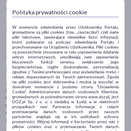
PŁEĆ
WIEK
Polityka prywatności cookie
Mężczyzna
dla dorosłych
W momencie odwiedzenia przez Użytkownika Portalu,
Kobieta
gromadzone są pliki cookies (tzw. „ciasteczka”) czyli małe
pliki tekstowe, zawierające niewielkie ilości informacji,
które pobierane są podczas odwiedzania Portalu i
TYP PRODUKTU
POSTAĆ
przechowywane na Urządzeniu Użytkownika. Pliki cookies
są powszechnie stosowane w celu usprawnienia działania
Kosmetyk
serum
witryn internetowych, umożliwiają nam zapewnienie
kluczowych funkcji serwisu, zwiększenie jego
bezpieczeństwa, ciągłe doskonalenie, personalizację
DZIAŁANIE/WŁAŚCIWOŚCI
PROBLEM
zgodnie z Twoimi preferencjami oraz wyświetlanie treści i
reklam dopasowanych do Twoich zainteresowań. Zgoda
na pliki cookies jest dobrowolna i można ją wycofać w
łagodzące
suchość
dowolnym momencie z poziomu strony "Ustawienia
modelujące
wiotkość skóry
Cookie". Administratorem danych osobowych Klientów,
gromadzonych za pośrednictwem strony www.doz.pl, jest
nawilżające
zmarszczki
DOZ.pl Sp. z o. o. z siedzibą w Łodzi, a w niektórych
przeciwzmarszczkowe
przypadkach nasi Partnerzy. Informacja o celach
przetwarzania danych osobowych przez naszych
regenerujące
partnerów znajduje się w ich politykach ochrony
pokaż więcej ...
prywatności. Więcej informacji o korzystaniu przez nas z
plików cookies oraz o przetwarzaniu Twoich danych