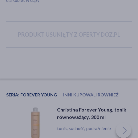
dla kobiet w ciąży
akijażu
PRODUKT USUNIĘTY Z OFERTY DOZ.PL
Hit
SERIA:
FOREVER YOUNG
INNI KUPOWALI RÓWNIEŻ
Enilome Pro Stop Age, serum do
Christina Forever Young, tonik
twarzy, 30 ml
równoważący, 300 ml
serum, przebarwienia, wiotkość skóry,
tonik, suchość, podrażnienie
zmarszczki