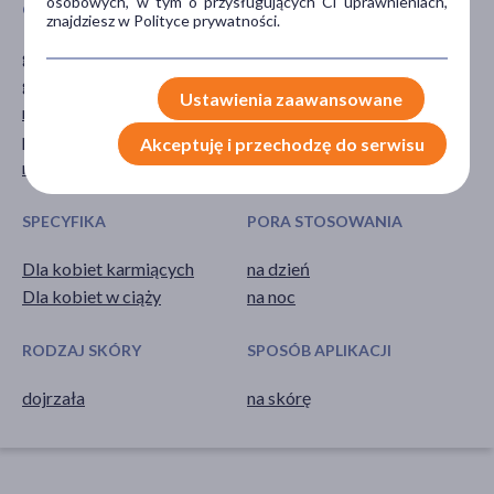
osobowych, w tym o przysługujących Ci uprawnieniach,
GŁÓWNY SKŁADNIK
CZĘŚĆ CIAŁA
znajdziesz w Polityce prywatności.
gliceryna
skóra
glukoza
twarz
Ustawienia zaawansowane
morszczyn
peptydy
Akceptuję i przechodzę do serwisu
resweratrol
SPECYFIKA
PORA STOSOWANIA
Dla kobiet karmiących
na dzień
Dla kobiet w ciąży
na noc
RODZAJ SKÓRY
SPOSÓB APLIKACJI
dojrzała
na skórę