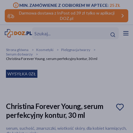
MIN. ZAMÓWIENIE Z ODBIOREM W APTECE:
25 ZŁ
Darmowa dostawa z InPost od 39 zł tylko w aplikacji
DOZ.pl
w
Hit
Hit
Strona główna
Kosmetyki
Pielęgnacja twarzy
Serum do twarzy
ofory
Christina Forever Young, serum perfekcyjny kontur, 30 ml
do makijażu
dzieci
ść
Hit
Hit
WYSYŁKA 0ZŁ
ące
rmową
kijażu
ść
Hit
Christina Forever Young, serum
perfekcyjny kontur, 30 ml
w
Hit
Hit
serum, suchość, zmarszczki, wiotkość skóry, dla kobiet karmiących,
ść
Hit