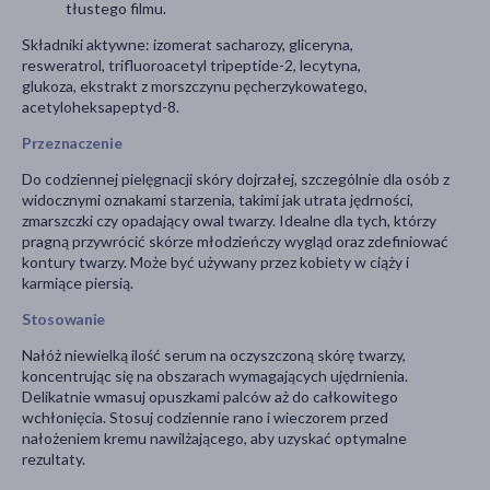
tłustego filmu.
Składniki aktywne: izomerat sacharozy, gliceryna,
resweratrol, trifluoroacetyl tripeptide-2, lecytyna,
glukoza, ekstrakt z morszczynu pęcherzykowatego,
acetyloheksapeptyd-8.
Przeznaczenie
Do codziennej pielęgnacji skóry dojrzałej, szczególnie dla osób z
widocznymi oznakami starzenia, takimi jak utrata jędrności,
zmarszczki czy opadający owal twarzy. Idealne dla tych, którzy
pragną przywrócić skórze młodzieńczy wygląd oraz zdefiniować
kontury twarzy. Może być używany przez kobiety w ciąży i
karmiące piersią.
Stosowanie
Nałóż niewielką ilość serum na oczyszczoną skórę twarzy,
koncentrując się na obszarach wymagających ujędrnienia.
Delikatnie wmasuj opuszkami palców aż do całkowitego
wchłonięcia. Stosuj codziennie rano i wieczorem przed
nałożeniem kremu nawilżającego, aby uzyskać optymalne
rezultaty.