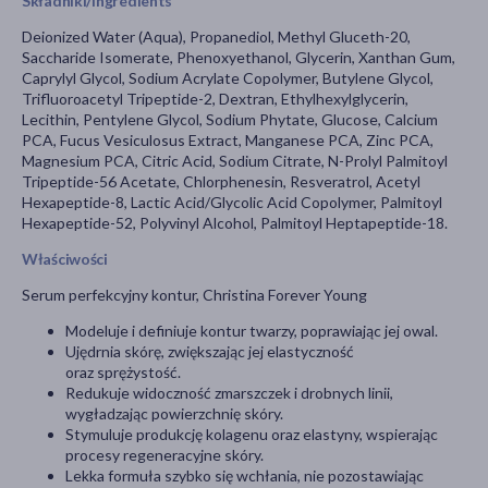
Składniki/Ingredients
Deionized Water (Aqua), Propanediol, Methyl Gluceth-20,
Saccharide Isomerate, Phenoxyethanol, Glycerin, Xanthan Gum,
Caprylyl Glycol, Sodium Acrylate Copolymer, Butylene Glycol,
Trifluoroacetyl Tripeptide-2, Dextran, Ethylhexylglycerin,
Lecithin, Pentylene Glycol, Sodium Phytate, Glucose, Calcium
PCA, Fucus Vesiculosus Extract, Manganese PCA, Zinc PCA,
Magnesium PCA, Citric Acid, Sodium Citrate, N-Prolyl Palmitoyl
Tripeptide-56 Acetate, Chlorphenesin, Resveratrol, Acetyl
Hexapeptide-8, Lactic Acid/Glycolic Acid Copolymer, Palmitoyl
Hexapeptide-52, Polyvinyl Alcohol, Palmitoyl Heptapeptide-18.
Właściwości
Serum perfekcyjny kontur, Christina Forever Young
Modeluje i definiuje kontur twarzy, poprawiając jej owal.
Ujędrnia skórę, zwiększając jej elastyczność
oraz sprężystość.
Redukuje widoczność zmarszczek i drobnych linii,
wygładzając powierzchnię skóry.
Stymuluje produkcję kolagenu oraz elastyny, wspierając
procesy regeneracyjne skóry.
Lekka formuła szybko się wchłania, nie pozostawiając