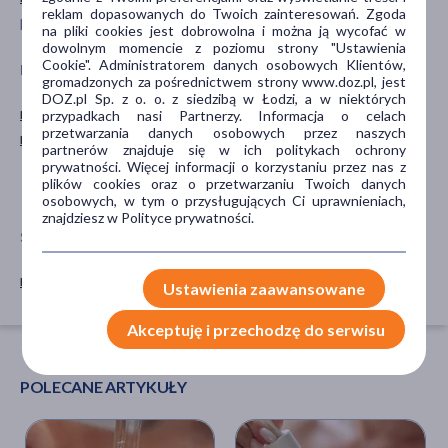
reklam dopasowanych do Twoich zainteresowań. Zgoda
pokaż więcej ...
na pliki cookies jest dobrowolna i można ją wycofać w
dowolnym momencie z poziomu strony "Ustawienia
Cookie". Administratorem danych osobowych Klientów,
PORA STOSOWANIA
RODZAJ SKÓRY
gromadzonych za pośrednictwem strony www.doz.pl, jest
DOZ.pl Sp. z o. o. z siedzibą w Łodzi, a w niektórych
na dzień
naczynkowa
przypadkach nasi Partnerzy. Informacja o celach
przetwarzania danych osobowych przez naszych
na noc
podrażniona
partnerów znajduje się w ich politykach ochrony
trądzikowa
prywatności. Więcej informacji o korzystaniu przez nas z
plików cookies oraz o przetwarzaniu Twoich danych
wrażliwa
osobowych, w tym o przysługujących Ci uprawnieniach,
znajdziesz w Polityce prywatności.
SPOSÓB APLIKACJI
na skórę
Ustawienia zaawansowane
Akceptuję i przechodzę do serwisu
POLECANE ARTYKUŁY