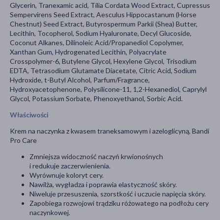
Glycerin, Tranexamic acid, Tilia Cordata Wood Extract, Cupressus
Sempervirens Seed Extract, Aesculus Hippocastanum (Horse
Chestnut) Seed Extract, Butyrospermum Parkii (Shea) Butter,
Lecithin, Tocopherol, Sodium Hyaluronate, Decyl Glucoside,
Coconut Alkanes, Dilinoleic Acid/Propanediol Copolymer,
Xanthan Gum, Hydrogenated Lecithin, Polyacrylate
Crosspolymer-6, Butylene Glycol, Hexylene Glycol, Trisodium
EDTA, Tetrasodium Glutamate Diacetate, Citric Acid, Sodium
Hydroxide, t-Butyl Alcohol, Parfum/Fragrance,
Hydroxyacetophenone, Polysilicone-11, 1,2-Hexanediol, Caprylyl
Glycol, Potassium Sorbate, Phenoxyethanol, Sorbic Acid.
Właściwości
Krem na naczynka z kwasem traneksamowym i azeloglicyną, Bandi
Pro Care
Zmniejsza widoczność naczyń krwionośnych
i redukuje zaczerwienienia.
Wyrównuje koloryt cery.
Nawilża, wygładza i poprawia elastyczność skóry.
Niweluje przesuszenia, szorstkość i uczucie napięcia skóry.
Zapobiega rozwojowi trądziku różowatego na podłożu cery
naczynkowej.