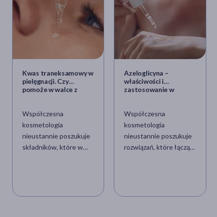
Kwas traneksamowy w
Azeloglicyna –
pielęgnacji. Czy
właściwości i
pomoże w walce z
zastosowanie w
przebarwieniami
pielęgnacji skóry
skóry?
Współczesna
Współczesna
kosmetologia
kosmetologia
nieustannie poszukuje
nieustannie poszukuje
składników, które w
rozwiązań, które łączą
sposób skuteczny, a
wysoką skuteczność
zarazem łagodny,
terapeutyczną z
poradzą sobie z jednym
łagodnością działania.
z najtrudniejszych
Odpowiedzią na te
problemów
potrzeby jest
estetycznych –
azeloglicyna –