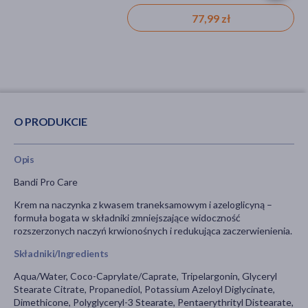
29,99 zł
52,39 zł
77,99 zł
O PRODUKCIE
Opis
Bandi Pro Care
Krem na naczynka z kwasem traneksamowym i azeloglicyną –
formuła bogata w składniki zmniejszające widoczność
rozszerzonych naczyń krwionośnych i redukująca zaczerwienienia.
Składniki/Ingredients
Aqua/Water, Coco-Caprylate/Caprate, Tripelargonin, Glyceryl
Stearate Citrate, Propanediol, Potassium Azeloyl Diglycinate,
Dimethicone, Polyglyceryl-3 Stearate, Pentaerythrityl Distearate,