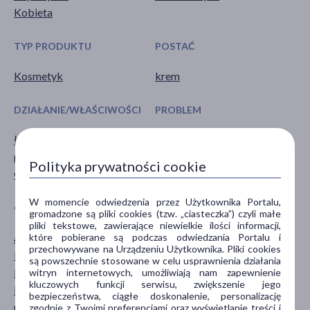
Kobieta
TYP PRODUKTU
POSTAĆ
Kosmetyk
krem
DZIAŁANIE/WŁAŚCIWOŚCI
PROBLEM
łagodzące
naczynka
nawilżające
trądzik różowaty
Polityka prywatności cookie
wygładzające
zaczerwienienie
W momencie odwiedzenia przez Użytkownika Portalu,
GŁÓWNY SKŁADNIK
CZĘŚĆ CIAŁA
gromadzone są pliki cookies (tzw. „ciasteczka”) czyli małe
pliki tekstowe, zawierające niewielkie ilości informacji,
które pobierane są podczas odwiedzania Portalu i
azeloglicyna
szyja
przechowywane na Urządzeniu Użytkownika. Pliki cookies
kasztanowiec
twarz
są powszechnie stosowane w celu usprawnienia działania
kwas hialuronowy
witryn internetowych, umożliwiają nam zapewnienie
kluczowych funkcji serwisu, zwiększenie jego
lipa
bezpieczeństwa, ciągłe doskonalenie, personalizację
masło Shea
zgodnie z Twoimi preferencjami oraz wyświetlanie treści i