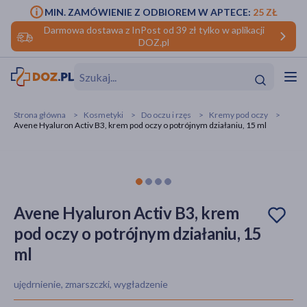
MIN. ZAMÓWIENIE Z ODBIOREM W APTECE:
25 ZŁ
Darmowa dostawa z InPost od 39 zł tylko w aplikacji
DOZ.pl
w
Hit
Hit
Strona główna
Kosmetyki
Do oczu i rzęs
Kremy pod oczy
Avene Hyaluron Activ B3, krem pod oczy o potrójnym działaniu, 15 ml
ofory
do makijażu
dzieci
ść
Hit
Hit
ące
rmową
kijażu
Avene Hyaluron Activ B3, krem
pod oczy o potrójnym działaniu, 15
ść
Hit
ml
w
Hit
Hit
ujędrnienie, zmarszczki, wygładzenie
ść
Hit