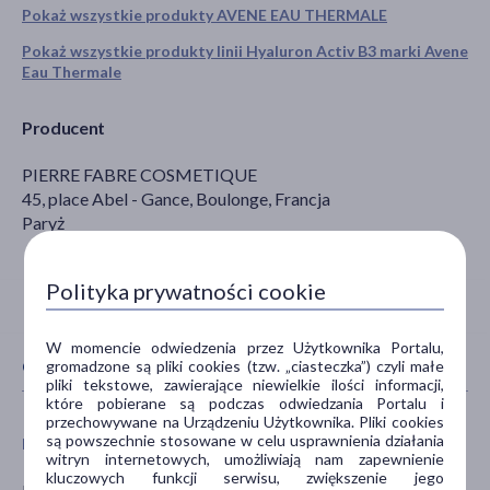
Pokaż wszystkie produkty AVENE EAU THERMALE
Pokaż wszystkie produkty linii Hyaluron Activ B3 marki Avene
Eau Thermale
Producent
PIERRE FABRE COSMETIQUE
45, place Abel - Gance, Boulonge, Francja
Paryż
Polityka prywatności cookie
W momencie odwiedzenia przez Użytkownika Portalu,
CECHY PRODUKTU
gromadzone są pliki cookies (tzw. „ciasteczka”) czyli małe
pliki tekstowe, zawierające niewielkie ilości informacji,
które pobierane są podczas odwiedzania Portalu i
przechowywane na Urządzeniu Użytkownika. Pliki cookies
są powszechnie stosowane w celu usprawnienia działania
PŁEĆ
WIEK
witryn internetowych, umożliwiają nam zapewnienie
kluczowych funkcji serwisu, zwiększenie jego