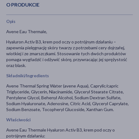
O PRODUKCIE
Opis
Avene Eau Thermale,
Hyaluron Activ B3, krem pod oczy o potrójnym działaniu –
zapewnia pielęgnację skóry twarzy z potrzebami cery dojrzałej,
wiotkiej i ze zmarszczkami. Stosowanie tych dwóch produktów
pomaga wygładzić i odżywić skórę, przywracając jej sprężystość
oraz blask.
Składniki/Ingredients
Avene Thermal Spring Water (avene Aqua), Caprylic/capric
Triglyceride, Glycerin, Niacinamide, Glyceryl Stearate Citrate,
Pentylene Glycol, Behenyl Alcohol, Sodium Dextran Sulfate,
Sodium Hyaluronate, Adenosine, Citric Acid, Glyceryl Caprylate,
Sodium Benzoate, Tocopheryl Glucoside, Xanthan Gum.
Właściwości
Avene Eau Thermale Hyaluron Activ B3, krem pod oczy o
potrójnym działaniu: