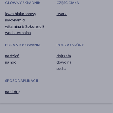
GŁÓWNY SKŁADNIK
CZĘŚĆ CIAŁA
kwas hialuronowy
twarz
niacynamid
witamina E (tokoferol)
woda termalna
PORA STOSOWANIA
RODZAJ SKÓRY
na dzień
dojrzała
na noc
dowolna
sucha
SPOSÓB APLIKACJI
na skórę