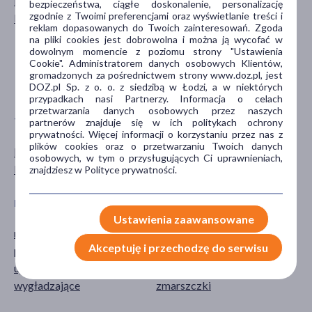
Mężczyzna
dla dorosłych
bezpieczeństwa, ciągłe doskonalenie, personalizację
zgodnie z Twoimi preferencjami oraz wyświetlanie treści i
Kobieta
20+
reklam dopasowanych do Twoich zainteresowań. Zgoda
30+
na pliki cookies jest dobrowolna i można ją wycofać w
dowolnym momencie z poziomu strony "Ustawienia
40+
Cookie". Administratorem danych osobowych Klientów,
60+
gromadzonych za pośrednictwem strony www.doz.pl, jest
pokaż więcej ...
DOZ.pl Sp. z o. o. z siedzibą w Łodzi, a w niektórych
przypadkach nasi Partnerzy. Informacja o celach
przetwarzania danych osobowych przez naszych
TYP PRODUKTU
POSTAĆ
partnerów znajduje się w ich politykach ochrony
prywatności. Więcej informacji o korzystaniu przez nas z
plików cookies oraz o przetwarzaniu Twoich danych
Dermokosmetyk
krem
osobowych, w tym o przysługujących Ci uprawnieniach,
Kosmetyk
znajdziesz w Polityce prywatności.
DZIAŁANIE/WŁAŚCIWOŚCI
PROBLEM
Ustawienia zaawansowane
nawilżające
cienie pod oczami
Akceptuję i przechodzę do serwisu
przeciwzmarszczkowe
suchość
ujędrniające
wiotkość skóry
wygładzające
zmarszczki