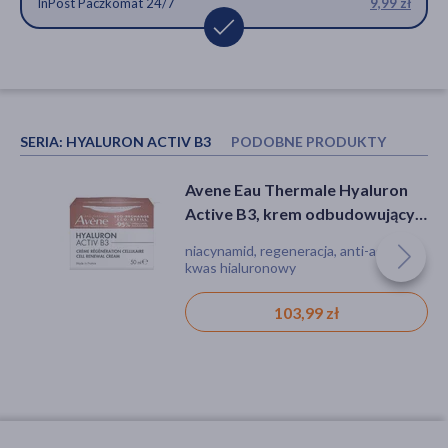
InPost Paczkomat 24/7
9,99 zł
SERIA:
HYALURON ACTIV B3
PODOBNE PRODUKTY
INNI
Botame Rokitnik, krem pod
Avene Hyaluron Activ B3, krem
Avene Eau Thermale Hyaluron
oczy, 15 ml
na noc, 40 ml
Active B3, krem odbudowujący
komórki, refill, 50 ml
krem, nadwrażliwość, obrzęk, suchość,
krem, suchość, zmarszczki, wiotkość
niacynamid, regeneracja, anti-age,
wiotkość skóry
skóry
kwas hialuronowy
117,99 zł
103,99 zł
19,99 zł