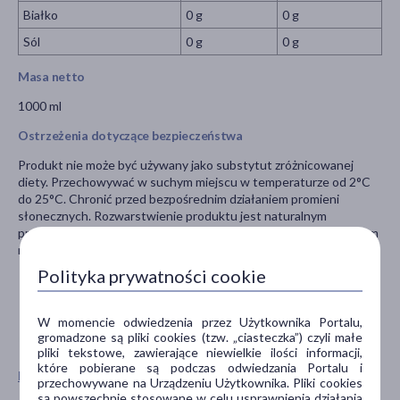
Białko
0 g
0 g
Sól
0 g
0 g
Masa netto
1000 ml
Ostrzeżenia dotyczące bezpieczeństwa
Produkt nie może być używany jako substytut zróżnicowanej
diety. Przechowywać w suchym miejscu w temperaturze od 2°C
do 25°C. Chronić przed bezpośrednim działaniem promieni
słonecznych. Rozwarstwienie produktu jest naturalnym
procesem. Przechowywanie: Przechowywać w suchym i ciemnym
miejscu. Kraj pochodzenia kokosa: Malezja.
Polityka prywatności cookie
W momencie odwiedzenia przez Użytkownika Portalu,
gromadzone są pliki cookies (tzw. „ciasteczka”) czyli małe
pliki tekstowe, zawierające niewielkie ilości informacji,
które pobierane są podczas odwiedzania Portalu i
Pokaż wszystkie produkty ALLNUTRITION
przechowywane na Urządzeniu Użytkownika. Pliki cookies
są powszechnie stosowane w celu usprawnienia działania