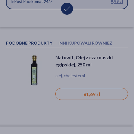
InPost Paczkomat 24/7
9,99 zł
PODOBNE PRODUKTY
INNI KUPOWALI RÓWNIEŻ
Natuwit, Olej z czarnuszki
Bakalland, Party Snack Chilli, 170
egipskiej, 250 ml
g
olej, cholesterol
pikantna przekąska, party mix, chrupki z
orzechami
81,69 zł
10,99 zł