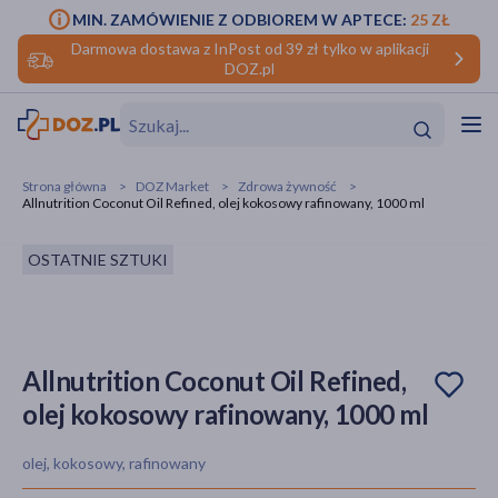
MIN. ZAMÓWIENIE Z ODBIOREM W APTECE:
25 ZŁ
Darmowa dostawa z InPost od 39 zł tylko w aplikacji
DOZ.pl
w
Hit
Hit
Strona główna
DOZ Market
Zdrowa żywność
Allnutrition Coconut Oil Refined, olej kokosowy rafinowany, 1000 ml
ofory
OSTATNIE SZTUKI
do makijażu
dzieci
ść
Hit
Hit
ące
rmową
kijażu
Allnutrition Coconut Oil Refined,
ść
Hit
olej kokosowy rafinowany, 1000 ml
w
Hit
Hit
olej, kokosowy, rafinowany
ść
Hit