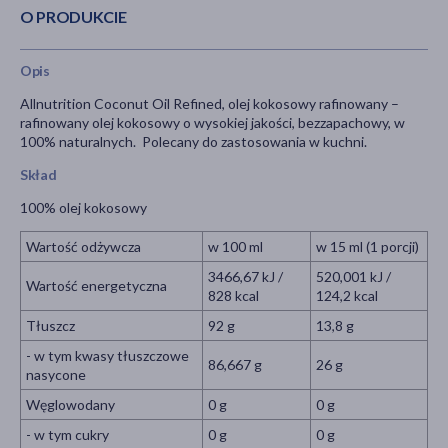
O PRODUKCIE
Opis
Allnutrition Coconut Oil Refined, olej kokosowy rafinowany –
rafinowany olej kokosowy o wysokiej jakości, bezzapachowy, w
100% naturalnych. Polecany do zastosowania w kuchni.
Skład
100% olej kokosowy
Wartość odżywcza
w 100 ml
w 15 ml (1 porcji)
3466,67 kJ /
520,001 kJ /
Wartość energetyczna
828 kcal
124,2 kcal
Tłuszcz
92 g
13,8 g
- w tym kwasy tłuszczowe
86,667 g
26 g
nasycone
Węglowodany
0 g
0 g
- w tym cukry
0 g
0 g