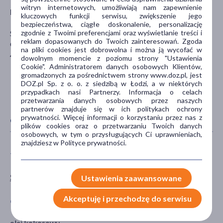
witryn internetowych, umożliwiają nam zapewnienie
Producent
kluczowych funkcji serwisu, zwiększenie jego
bezpieczeństwa, ciągłe doskonalenie, personalizację
zgodnie z Twoimi preferencjami oraz wyświetlanie treści i
SFD S.A
reklam dopasowanych do Twoich zainteresowań. Zgoda
Głogowska 41
na pliki cookies jest dobrowolna i można ją wycofać w
45-315 Opole
dowolnym momencie z poziomu strony "Ustawienia
Cookie". Administratorem danych osobowych Klientów,
gromadzonych za pośrednictwem strony www.doz.pl, jest
DOZ.pl Sp. z o. o. z siedzibą w Łodzi, a w niektórych
przypadkach nasi Partnerzy. Informacja o celach
przetwarzania danych osobowych przez naszych
partnerów znajduje się w ich politykach ochrony
prywatności. Więcej informacji o korzystaniu przez nas z
CECHY PRODUKTU
plików cookies oraz o przetwarzaniu Twoich danych
osobowych, w tym o przysługujących Ci uprawnieniach,
znajdziesz w Polityce prywatności.
TYP PRODUKTU
POSTAĆ
Środki spożywcze
olej
Ustawienia zaawansowane
Akceptuję i przechodzę do serwisu
GŁÓWNY SKŁADNIK
olej kokosowy